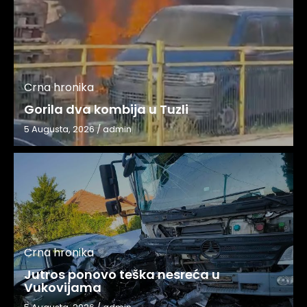
Crna hronika
Gorila dva kombija u Tuzli
5 Augusta, 2026
/
admin
Crna hronika
Jutros ponovo teška nesreća u
Vukovijama