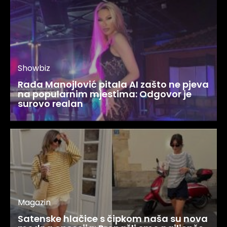
Showbiz
Rada Manojlović pitala AI zašto ne pjeva
na popularnim mjestima: Odgovor je
surovo realan
Magazin
Satenske hlačice s čipkom naša su nova