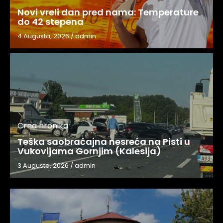
Novi vreli dan pred nama: Temperature
do 42 stepena
4 Augusta, 2026
/
admin
Crna hronika
Teška saobraćajna nesreća na Pisti u
Vukovijama Gornjim (Kalesija)
3 Augusta, 2026
/
admin