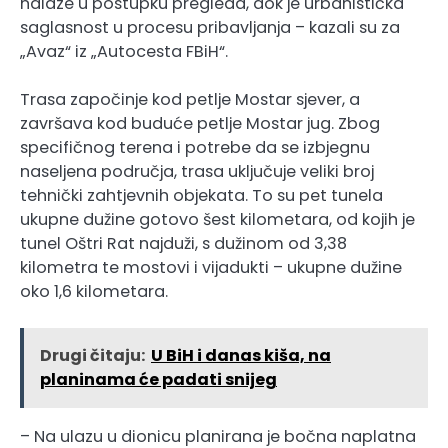
nalaze u postupku pregleda, dok je urbanistička
saglasnost u procesu pribavljanja – kazali su za
„Avaz“ iz „Autocesta FBiH“.
Trasa započinje kod petlje Mostar sjever, a
završava kod buduće petlje Mostar jug. Zbog
specifičnog terena i potrebe da se izbjegnu
naseljena područja, trasa uključuje veliki broj
tehnički zahtjevnih objekata. To su pet tunela
ukupne dužine gotovo šest kilometara, od kojih je
tunel Oštri Rat najduži, s dužinom od 3,38
kilometra te mostovi i vijadukti – ukupne dužine
oko 1,6 kilometara.
Drugi čitaju:
U BiH i danas kiša, na
planinama će padati snijeg
– Na ulazu u dionicu planirana je bočna naplatna