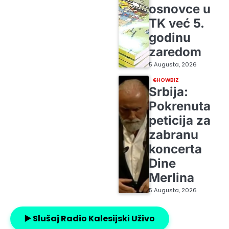
osnovce u
TK već 5.
godinu
zaredom
5 Augusta, 2026
SHOWBIZ
Srbija:
Pokrenuta
peticija za
zabranu
koncerta
Dine
Merlina
5 Augusta, 2026
▶️ Slušaj Radio Kalesijski Uživo