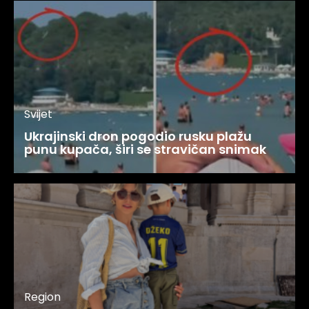
Svijet
Ukrajinski dron pogodio rusku plažu
punu kupača, širi se stravičan snimak
Region