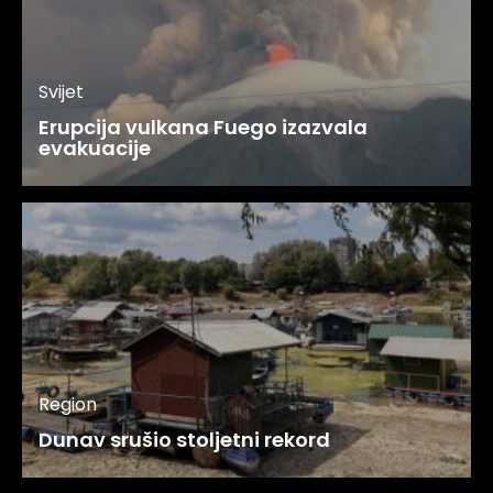
Svijet
Erupcija vulkana Fuego izazvala
evakuacije
Region
Dunav srušio stoljetni rekord