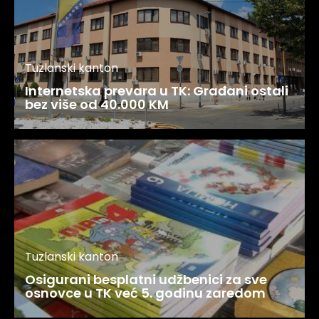
Tuzlanski kanton
Internetska prevara u TK: Građani ostali
bez više od 40.000 KM
Tuzlanski kanton
Osigurani besplatni udžbenici za sve
osnovce u TK već 5. godinu zaredom