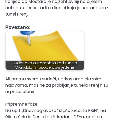
Konjica do Mostara je najzahtjevniji na cijelom
autoputu jer se radi o dionici koja je ucrtana kroz
tunel Prenj.
Povezano:
Sudar dva automobila kod tunela
Vranduk: Tri osobe povrijeđene
Ali prema svemu sudeći, uprkos ambicioznim
najavama, mašine za probijanje tunela Prenj nisu
ni prišle planini.
Pripremne faze
Na upit „Dnevnog avaza“ iz „Autocesta FBiH“, na
čijem čelu je Denis Lasić, kadar HDZ-a, opet su