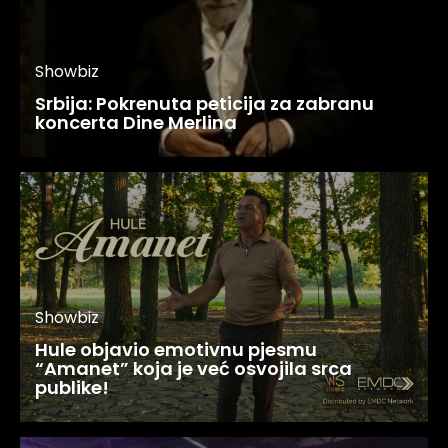
Showbiz
Srbija: Pokrenuta peticija za zabranu
koncerta Dine Merlina
Showbiz
Hule objavio emotivnu pjesmu
“Amanet” koja je već osvojila srca
publike!