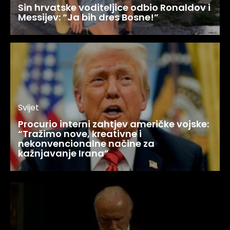
Sin hrvatske voditeljice odbio Ronaldov i
Messijev: “Ja bih dres Bosne!”
Svijet
Procurio interni zahtjev američke vojske:
“Tražimo nove, kreativne i
nekonvencionalne načine za
kažnjavanje Irana”