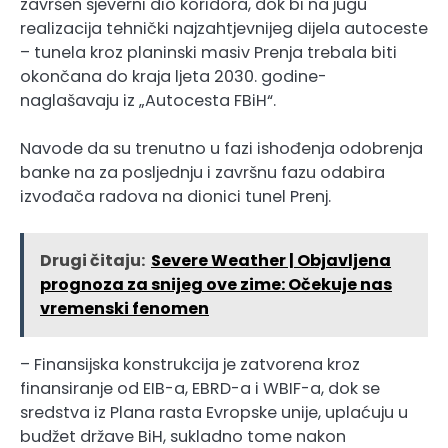
završen sjeverni dio koridora, dok bi na jugu
realizacija tehnički najzahtjevnijeg dijela autoceste
– tunela kroz planinski masiv Prenja trebala biti
okončana do kraja ljeta 2030. godine-
naglašavaju iz „Autocesta FBiH“.
Navode da su trenutno u fazi ishođenja odobrenja
banke na za posljednju i završnu fazu odabira
izvođača radova na dionici tunel Prenj.
Drugi čitaju:
Severe Weather | Objavljena
prognoza za snijeg ove zime: Očekuje nas
vremenski fenomen
– Finansijska konstrukcija je zatvorena kroz
finansiranje od EIB-a, EBRD-a i WBIF-a, dok se
sredstva iz Plana rasta Evropske unije, uplaćuju u
budžet države BiH, sukladno tome nakon