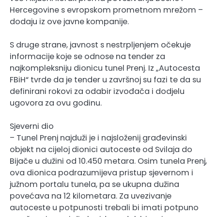
Hercegovine s evropskom prometnom mrežom –
dodaju iz ove javne kompanije.
S druge strane, javnost s nestrpljenjem očekuje
informacije koje se odnose na tender za
najkompleksniju dionicu tunel Prenj. Iz „Autocesta
FBiH“ tvrde da je tender u završnoj su fazi te da su
definirani rokovi za odabir izvođača i dodjelu
ugovora za ovu godinu.
Sjeverni dio
– Tunel Prenj najduži je i najsloženij građevinski
objekt na cijeloj dionici autoceste od Svilaja do
Bijače u dužini od 10.450 metara. Osim tunela Prenj,
ova dionica podrazumijeva pristup sjevernom i
južnom portalu tunela, pa se ukupna dužina
povećava na 12 kilometara. Za uvezivanje
autoceste u potpunosti trebali bi imati potpuno