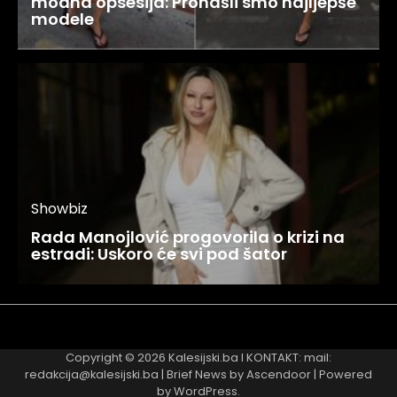
modna opsesija: Pronašli smo najljepše
modele
Showbiz
Rada Manojlović progovorila o krizi na
estradi: Uskoro će svi pod šator
Najnovije
Najčitanije
Copyright © 2026
Kalesijski.ba
I KONTAKT: mail:
redakcija@kalesijski.ba | Brief News by
Ascendoor
| Powered
by
WordPress
.