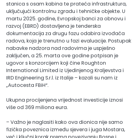
stanica s osam kabina te prateća infrastruktura,
uključujući kontrolnu zgradu i tehničke objekte. U
martu 2025. godine, Evropskoj banci za obnovu i
razvoj (EBRD) dostavljena je tenderska
dokumentacija za drugu fazu odabira izvođača
radova, koja je trenutno u fazi evaluacije. Postupak
nabavke nadzora nad radovima je uspješno
zaključen, a 25. marta ove godine potpisan je
ugovor s konzorcijem koji čine Roughton
International Limited iz Ujedinjenog Kraljevstva i
IRD Engineering S.r.l. iz Italije – kazali su nam iz
„Autocesta FBiH“.
Ukupna procijenjena vrijednost investicije iznosi
više od 369 miliona eura.
– Važno je naglasiti kako ova dionica nije samo
fizička poveznica između sjevera i juga Mostara,
već i ključni korak prema povezivanju Bosne i