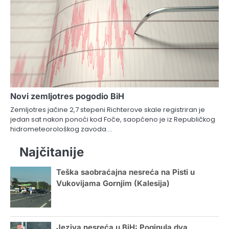
Novi zemljotres pogodio BiH
Zemljotres jačine 2,7 stepeni Richterove skale registriran je
jedan sat nakon ponoći kod Foče, saopćeno je iz Republičkog
hidrometeorološkog zavoda.…
Najčitanije
Teška saobraćajna nesreća na Pisti u
Vukovijama Gornjim (Kalesija)
Jeziva nesreća u BiH: Poginula dva