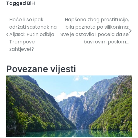
Tagged
BiH
Hoće li se ipak
Hapšena zbog prostitucije,
Navigacija
održati sastanak na
bila poznata po silikonima:
članaka
Aljasci: Putin odbija
Sve je ostavila i počela da se
Trampove
bavi ovim poslom…
zahtjeve!?
Povezane vijesti