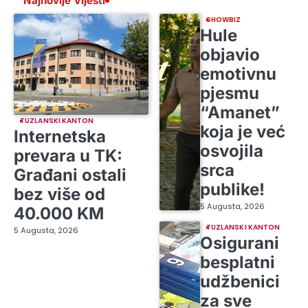
Najnovije Vijesti
SHOWBIZ
Hule
objavio
emotivnu
pjesmu
“Amanet”
TUZLANSKI KANTON
koja je već
Internetska
osvojila
prevara u TK:
srca
Građani ostali
publike!
bez više od
5 Augusta, 2026
40.000 KM
TUZLANSKI KANTON
5 Augusta, 2026
Osigurani
besplatni
udžbenici
za sve