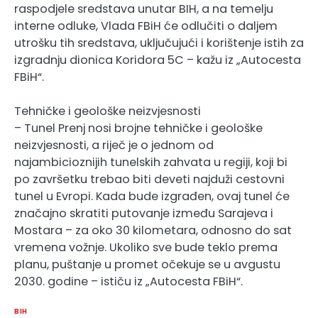
raspodjele sredstava unutar BIH, a na temelju
interne odluke, Vlada FBiH će odlučiti o daljem
utrošku tih sredstava, uključujući i korištenje istih za
izgradnju dionica Koridora 5C – kažu iz „Autocesta
FBiH“.
Tehničke i geološke neizvjesnosti
– Tunel Prenj nosi brojne tehničke i geološke
neizvjesnosti, a riječ je o jednom od
najambicioznijih tunelskih zahvata u regiji, koji bi
po završetku trebao biti deveti najduži cestovni
tunel u Evropi. Kada bude izgrađen, ovaj tunel će
značajno skratiti putovanje između Sarajeva i
Mostara – za oko 30 kilometara, odnosno do sat
vremena vožnje. Ukoliko sve bude teklo prema
planu, puštanje u promet očekuje se u avgustu
2030. godine – ističu iz „Autocesta FBiH“.
BIH