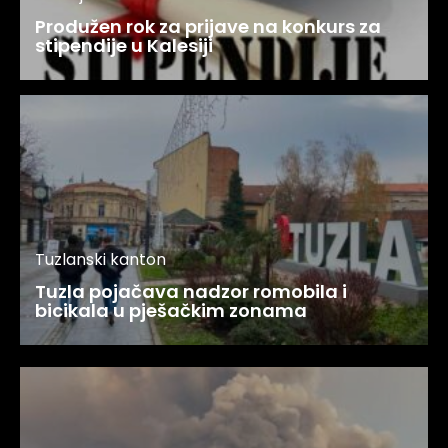
Produžen rok za prijave na konkurs za
stipendije u Kalesiji
Tuzlanski kanton
Tuzla pojačava nadzor romobila i
bicikala u pješačkim zonama