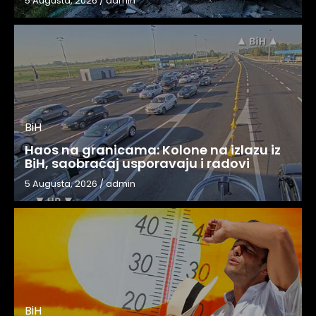
5 Augusta, 2026
/
admin
BiH
Haos na granicama: Kolone na izlazu iz
BiH, saobraćaj usporavaju i radovi
5 Augusta, 2026
/
admin
BiH