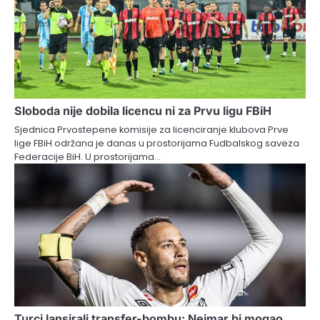
Sloboda nije dobila licencu ni za Prvu ligu FBiH
Sjednica Prvostepene komisije za licenciranje klubova Prve
lige FBiH održana je danas u prostorijama Fudbalskog saveza
Federacije BiH. U prostorijama…
Turci lansirali transfer-bombu: Nejmar bi mogao