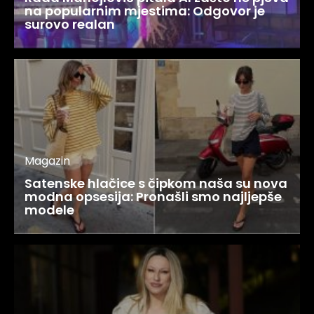
na popularnim mjestima: Odgovor je
surovo realan
Magazin
Satenske hlačice s čipkom naša su nova
modna opsesija: Pronašli smo najljepše
modele