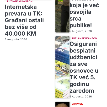
TUZLANSKI KANTON
koja je već
Internetska
osvojila
prevara u TK:
srca
Građani ostali
publike!
bez više od
5 Augusta, 2026
40.000 KM
TUZLANSKI KANTON
5 Augusta, 2026
Osigurani
besplatni
udžbenici
za sve
osnovce u
TK već 5.
godinu
zaredom
5 Augusta, 2026
SHOWBIZ