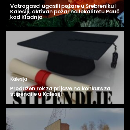
Vatrogasci ugasili požare u Srebreniku i
Kalesiji, aktivan požar na lokalitetu Pauč
kod Kladnja
Kalesija
Produžen rok za prijave na konkurs za
stipendije u Kalesiji