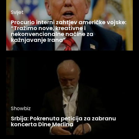
Svijet
Procurio interni zahtjev američke vojske:
“Tražimo nove, kreativne i
nekonvencionalne načine za
kažnjavanje Irana”
Showbiz
Srbija: Pokrenuta peticija za zabranu
koncerta Dine Merlina