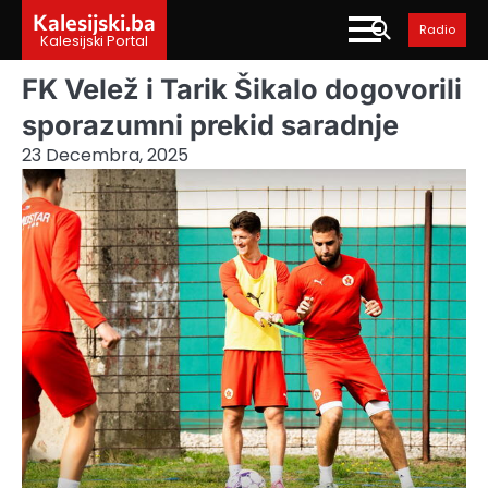
Skip
Kalesijski.ba
Radio
to
Kalesijski Portal
content
FK Velež i Tarik Šikalo dogovorili
sporazumni prekid saradnje
23 Decembra, 2025