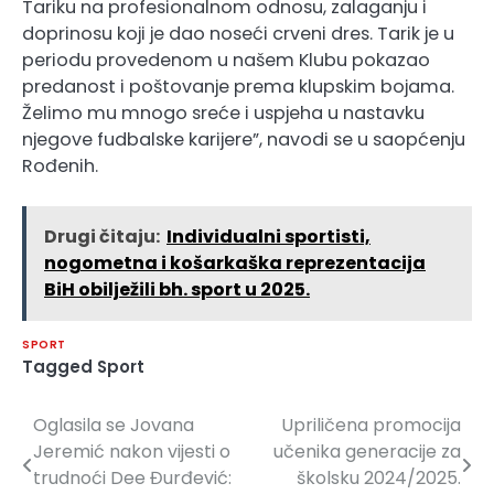
Tariku na profesionalnom odnosu, zalaganju i
doprinosu koji je dao noseći crveni dres. Tarik je u
periodu provedenom u našem Klubu pokazao
predanost i poštovanje prema klupskim bojama.
Želimo mu mnogo sreće i uspjeha u nastavku
njegove fudbalske karijere”, navodi se u saopćenju
Rođenih.
Drugi čitaju:
Individualni sportisti,
nogometna i košarkaška reprezentacija
BiH obilježili bh. sport u 2025.
SPORT
Tagged
Sport
Oglasila se Jovana
Upriličena promocija
Navigacija
Jeremić nakon vijesti o
učenika generacije za
članaka
trudnoći Dee Đurđević:
školsku 2024/2025.