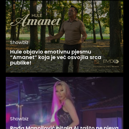
Showbiz
Hule objavio emotivnu pjesmu
“Amanet” koja je već osvojila srca
publike!
Showbiz
Rada Manojlović pitala AI zašto ne pjeva