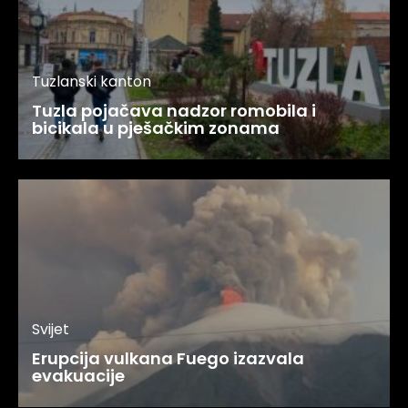
Tuzlanski kanton
Tuzla pojačava nadzor romobila i
bicikala u pješačkim zonama
Svijet
Erupcija vulkana Fuego izazvala
evakuacije