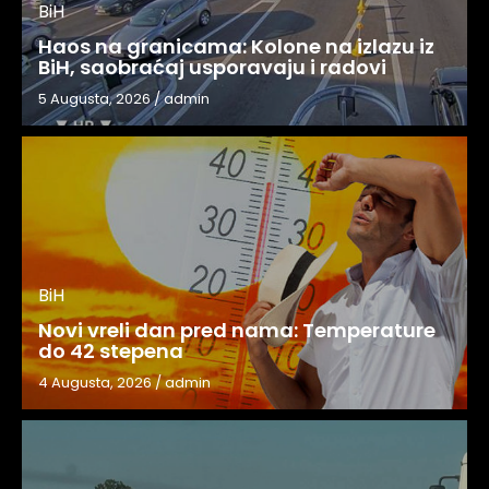
BiH
Haos na granicama: Kolone na izlazu iz
BiH, saobraćaj usporavaju i radovi
5 Augusta, 2026
/
admin
BiH
Novi vreli dan pred nama: Temperature
do 42 stepena
4 Augusta, 2026
/
admin