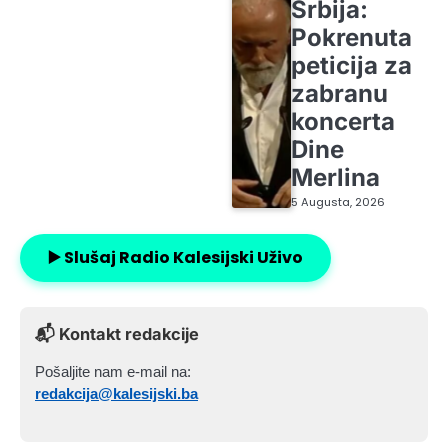
Srbija:
Pokrenuta
peticija za
zabranu
koncerta
Dine
Merlina
5 Augusta, 2026
▶️ Slušaj Radio Kalesijski Uživo
📬 Kontakt redakcije
Pošaljite nam e-mail na:
redakcija@kalesijski.ba