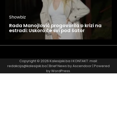
Showbiz
Rada Manojlović progovorila o krizi na
estradi: Uskoro će svi pod šator
Najnovije
Najčitanije
Copyright © 2026
Kalesijski.ba
I KONTAKT: mail:
redakcija@kalesijski.ba | Brief News by
Ascendoor
| Powered
by
WordPress
.