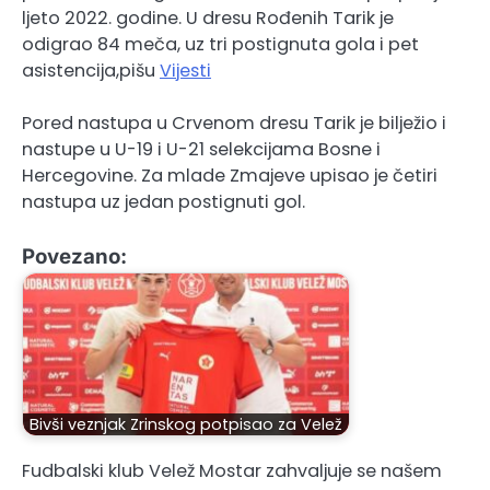
ljeto 2022. godine. U dresu Rođenih Tarik je
odigrao 84 meča, uz tri postignuta gola i pet
asistencija,pišu
Vijesti
Pored nastupa u Crvenom dresu Tarik je bilježio i
nastupe u U-19 i U-21 selekcijama Bosne i
Hercegovine. Za mlade Zmajeve upisao je četiri
nastupa uz jedan postignuti gol.
Povezano:
Bivši veznjak Zrinskog potpisao za Velež
Fudbalski klub Velež Mostar zahvaljuje se našem