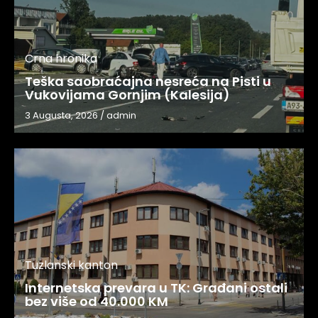
Crna hronika
Teška saobraćajna nesreća na Pisti u
Vukovijama Gornjim (Kalesija)
3 Augusta, 2026
/
admin
Tuzlanski kanton
Internetska prevara u TK: Građani ostali
bez više od 40.000 KM