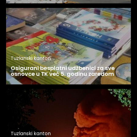
Tuzlanski kanton
Osigurani besplatni udžbenici za sve
osnovce u TK već 5. godinu zaredom
Tuzlanski kanton