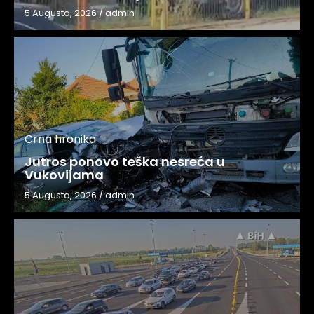
5 Augusta, 2026
/
admin
Crna hronika
Jutros ponovo teška nesreća u
Vukovijama
5 Augusta, 2026
/
admin