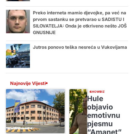
Preko interneta mamio djevojke, pa već na
prvom sastanku se pretvarao u SADISTU I
SILOVATELJA: Onda je otkriveno nešto JOŠ
GNUSNIJE
Jutros ponovo teška nesreća u Vukovijama
Najnovije Vijesti
SHOWBIZ
Hule
objavio
emotivnu
pjesmu
“Amanet”