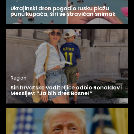
Ukrajinski dron pogodio rusku plažu
punu kupača, širi se stravičan snimak
Region
Sin hrvatske voditeljice odbio Ronaldov i
Messijev: “Ja bih dres Bosne!”