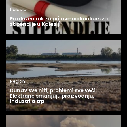
Kalesija
Produžen rok za prijave na konkurs za
stipendije u Kalesiji
Region
Dunav sve niži, problemi sve veći:
Elektrane smanjuju proizvodnju,
industrija trpi