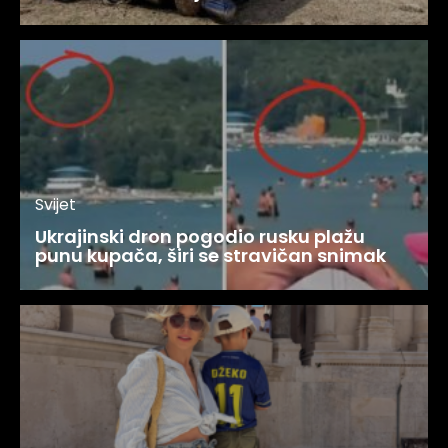
Svijet
Ukrajinski dron pogodio rusku plažu
punu kupača, širi se stravičan snimak