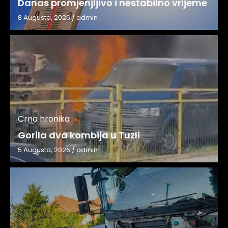
Danas promjenjljivo i nestabilno vrijeme
8 Augusta, 2026
/
admin
Crna hronika
Gorila dva kombija u Tuzli
5 Augusta, 2026
/
admin