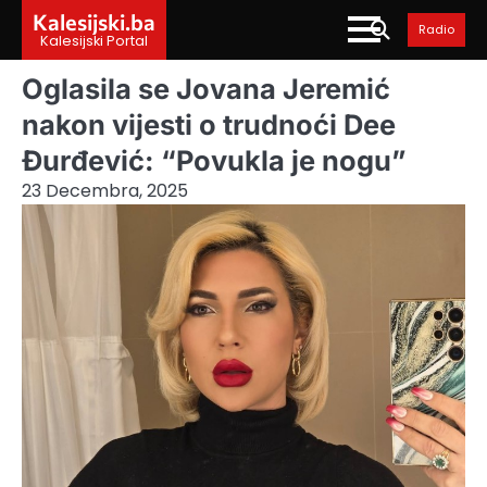
Skip
Kalesijski.ba
Radio
to
Kalesijski Portal
content
Oglasila se Jovana Jeremić
nakon vijesti o trudnoći Dee
Đurđević: “Povukla je nogu”
23 Decembra, 2025