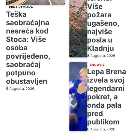
Više
CRNA HRONIKA
Teška
požara
saobraćajna
ugašeno,
nesreća kod
najviše
Stoca: Više
posla u
osoba
Kladnju
povrijeđeno,
8 Augusta, 2026
saobraćaj
SHOWBIZ
Lepa Brena
potpuno
izvela svoj
obustavljen
legendarni
8 Augusta, 2026
pokret, a
onda pala
pred
publikom
8 Augusta, 2026