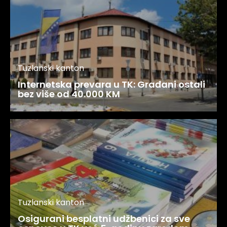
Tuzlanski kanton
Internetska prevara u TK: Građani ostali
bez više od 40.000 KM
Tuzlanski kanton
Osigurani besplatni udžbenici za sve