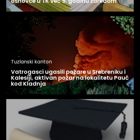
osnovce u TK već 5. godinu zaredom
Tuzlanski kanton
Vatrogasci ugasili požare u Srebreniku i
Kalesiji, aktivan požar na lokalitetu Pauč
kod Kladnja