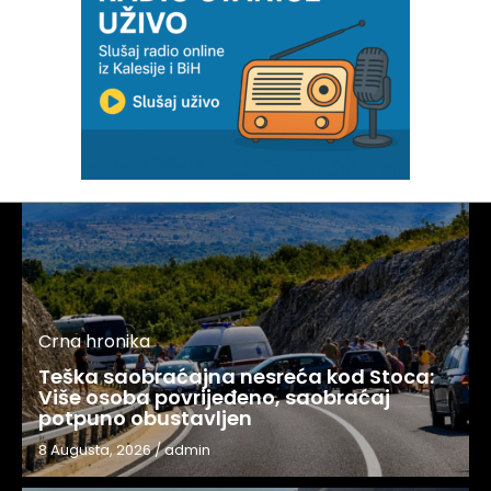
Crna hronika
Teška saobraćajna nesreća kod Stoca:
Više osoba povrijeđeno, saobraćaj
potpuno obustavljen
8 Augusta, 2026
/
admin