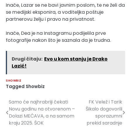
Inače, Lazar se ne bavi javnim poslom, te ne želi da
se medijski eksponira, a voditeljka poštuje
partnerovu želju i pravo na privatnost.
Inače, Dea je na Instagramu podijelila prve
fotografije nakon što je saznala da je trudna.
Drugi čitaju:
Evo u kom stanju je Drako
Lazić!
SHOWBIZ
Tagged
Showbiz
Samo će najhrabriji čekati
FK Velež i Tarik
Navigacija
Novu godinu na otvorenom –
Šikalo dogovorili
članaka
Dolazi MEĆAVA, a na samom
sporazumni
kraju 2025. ŠOK
prekid saradnje