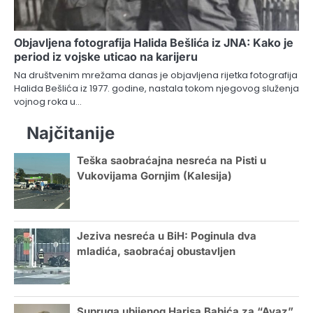
Objavljena fotografija Halida Bešlića iz JNA: Kako je
period iz vojske uticao na karijeru
Na društvenim mrežama danas je objavljena rijetka fotografija
Halida Bešlića iz 1977. godine, nastala tokom njegovog služenja
vojnog roka u…
Najčitanije
Teška saobraćajna nesreća na Pisti u
Vukovijama Gornjim (Kalesija)
Jeziva nesreća u BiH: Poginula dva
mladića, saobraćaj obustavljen
Supruga ubijenog Harisa Babića za “Avaz”