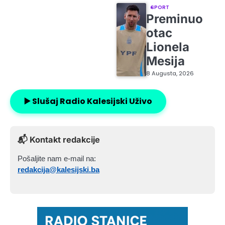
SPORT
Preminuo
otac
Lionela
Mesija
8 Augusta, 2026
▶️ Slušaj Radio Kalesijski Uživo
📬 Kontakt redakcije
Pošaljite nam e-mail na:
redakcija@kalesijski.ba