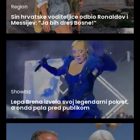
Region
Sin hrvatske voditeljice odbio Ronaldov i
Messijev: “Ja bih dres Bosne!”
Showbiz
Lepa Brena izvela svoj legendarni pokret,
a onda pala pred publikom