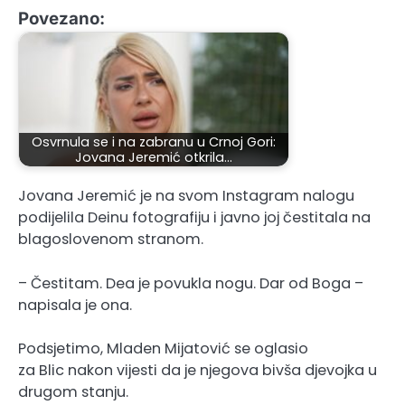
Povezano:
Osvrnula se i na zabranu u Crnoj Gori:
Jovana Jeremić otkrila…
Jovana Jeremić je na svom Instagram nalogu
podijelila Deinu fotografiju i javno joj čestitala na
blagoslovenom stranom.
– Čestitam. Dea je povukla nogu. Dar od Boga –
napisala je ona.
Podsjetimo, Mladen Mijatović se oglasio
za Blic nakon vijesti da je njegova bivša djevojka u
drugom stanju.