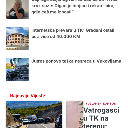
kroz suze: Digao je majicu i rekao “biraj
gdje ćeš me izbosti”
Internetska prevara u TK: Građani ostali
bez više od 40.000 KM
Jutros ponovo teška nesreća u Vukovijama
Najnovije Vijesti
TUZLANSKI KANTON
Vatrogasci
u TK na
terenu: