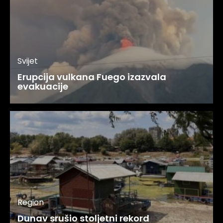
Svijet
Erupcija vulkana Fuego izazvala
evakuacije
Region
Dunav srušio stoljetni rekord