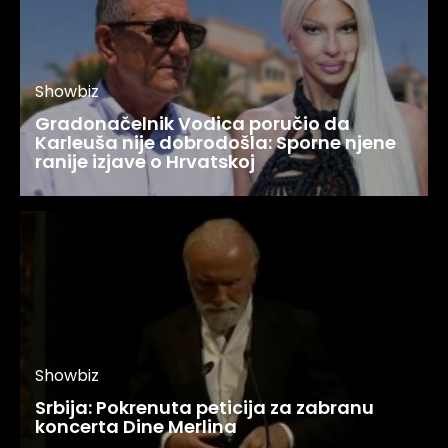
Showbiz
Gradonačelnik Vodica poručio da
Karleuša nije dobrodošla: Sporne njene
ranije izjave o Hrvatskoj
Showbiz
Srbija: Pokrenuta peticija za zabranu
koncerta Dine Merlina