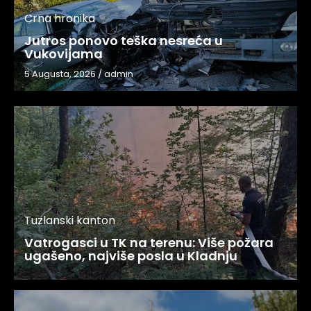
Crna hronika
Jutros ponovo teška nesreća u
Vukovijama
5 Augusta, 2026
/
admin
Tuzlanski kanton
Vatrogasci u TK na terenu: Više požara
ugašeno, najviše posla u Kladnju