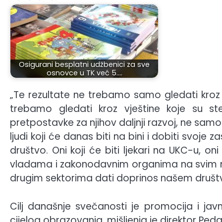
Osigurani besplatni udžbenici za sve
osnovce u TK već 5.…
„Te rezultate ne trebamo samo gledati kroz oc
trebamo gledati kroz vještine koje su ste
pretpostavke za njihov daljnji razvoj, ne samo
ljudi koji će danas biti na bini i dobiti svoje
društvo. Oni koji će biti ljekari na UKC-u, oni k
vladama i zakonodavnim organima na svim nivoi
drugim sektorima dati doprinos našem društv
Cilj današnje svečanosti je promocija i j
cijelog obrazovanja, mišljenja je direktor P