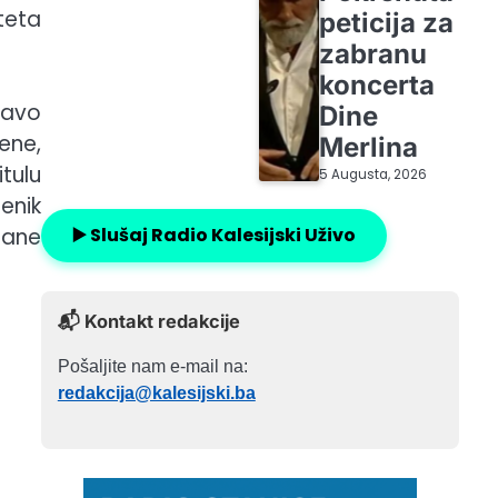
teta
peticija za
zabranu
koncerta
tavo
Dine
ene,
Merlina
tulu
5 Augusta, 2026
enik
▶️ Slušaj Radio Kalesijski Uživo
rane
📬 Kontakt redakcije
Pošaljite nam e-mail na:
redakcija@kalesijski.ba