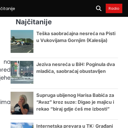
čitanije
Radio
Najčitanije
Teška saobraćajna nesreća na Pisti
u Vukovijama Gornjim (Kalesija)
s na
Jeziva nesreća u BiH: Poginula dva
ored
mladića, saobraćaj obustavljen
pjehe
Supruga ubijenog Harisa Babića za
cima
“Avaz” kroz suze: Digao je majicu i
rekao “biraj gdje ćeš me izbosti”
Internetska prevara u TK: Građani