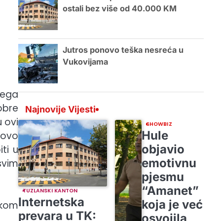
ostali bez više od 40.000 KM
Jutros ponovo teška nesreća u
Vukovijama
vega
obre
Najnovije Vijesti
u ovi
SHOWBIZ
Hule
i ovo
objavio
iti u
emotivnu
svim
pjesmu
“Amanet”
TUZLANSKI KANTON
Internetska
koja je već
okom
prevara u TK:
osvojila