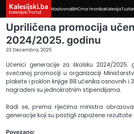
Skip
Kalesijski.ba
Naslovna
BiH
Crna hronika
Kalesija
Tuzla
to
Kalesijski Portal
content
Upriličena promocija učen
2024/2025. godinu
23 Decembra, 2025
Učenici generacije za školsku 2024/2025. 
svečanoj promociji u organizaciji Ministars
plakete i poklon knjige 88 učenika osnovnih i 3
nagrađeni su jednokratnim stipendijama.
Radi se, prema riječima ministra obrazo
generacije koji su postigli zapažene rezultat
Povezano: