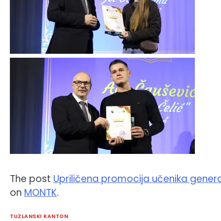
The post
Upriličena promocija učenika genera
on
MONTK
.
TUZLANSKI KANTON