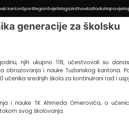
nski kanton
Sport
Region
Svijet
Magazin
Showbiz
Radio
Najnovije
Naj
ika generacije za školsku
godinu, njih ukupno 118, učestvovali su dana
tva obrazovanja i nauke Tuzlanskog kantona. P
0 učenika srednjih škola za kontinuirani rad i us
vanja i nauke TK Ahmeda Omerovića, o učeni
e tokom svog školovanja.