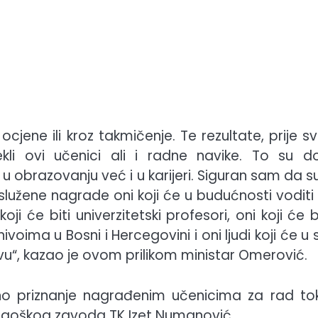
jene ili kroz takmičenje. Te rezultate, prije s
kli ovi učenici ali i radne navike. To su d
 u obrazovanju već i u karijeri. Siguran sam da s
 zaslužene nagrade oni koji će u budućnosti vodit
oji će biti univerzitetski profesori, oni koji će b
ma u Bosni i Hercegovini i oni ljudi koji će u 
u“, kazao je ovom prilikom ministar Omerović.
avno priznanje nagrađenim učenicima za rad t
edagoškog zavoda TK Izet Numanović.