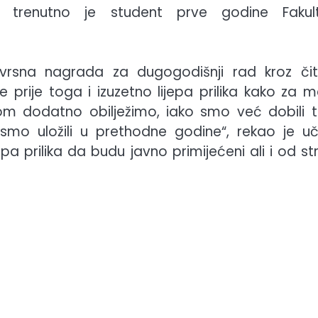
 trenutno je student prve godine Fakul
jevrsna nagrada za dugogodišnji rad kroz či
 prije toga i izuzetno lijepa prilika kako za m
m dodatno obilježimo, iako smo već dobili ti
 smo uložili u prethodne godine“, rekao je uč
pa prilika da budu javno primijećeni ali i od st