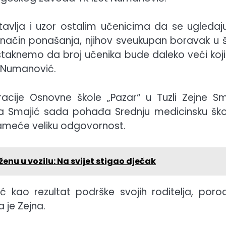
tavlja i uzor ostalim učenicima da se ugledaj
v način ponašanja, njihov sveukupan boravak u šk
staknemo da broj učenika bude daleko veći koji 
or Numanović.
acije Osnovne škole „Pazar“ u Tuzli Zejne Sm
ejna Smajić sada pohađa Srednju medicinsku ško
j nameće veliku odgovornost.
enu u vozilu: Na svijet stigao dječak
kao rezultat podrške svojih roditelja, porod
a je Zejna.