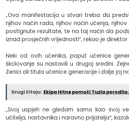
„Ova manifestacija u stvari treba da preds
njihov način rada, njihov način učenja, njiho
postignute rezultate, te na taj način da pod
iznad prosječnih vrijednosti“, rekao je direkt
Neki od ovih učenika, poput učenice gener
školovanje su nastavili u drugoj sredini. Z
Zenici ali titula učenice generacije i dalje jo
Drugi čitaju:
Ekipa Hitne pomoći Tuzla porodila ž
„Svoj uspjeh ne gledam samo kao svoj već 
učitelja, nastavnika i naravno prijatelja“, kazal