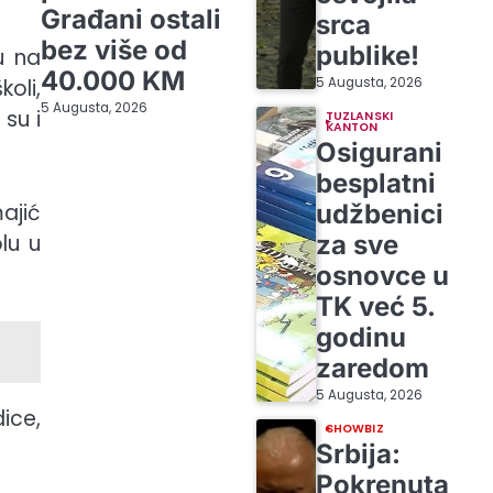
Građani ostali
srca
bez više od
publike!
u na
40.000 KM
5 Augusta, 2026
oli,
5 Augusta, 2026
su i
TUZLANSKI
KANTON
Osigurani
besplatni
udžbenici
ajić
za sve
lu u
osnovce u
TK već 5.
godinu
zaredom
5 Augusta, 2026
ice,
SHOWBIZ
Srbija:
Pokrenuta