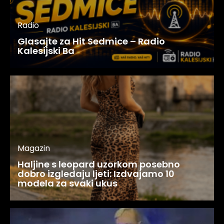
Radio
Glasajte za Hit Sedmice – Radio
Kalesijski Ba
Magazin
Haljine s leopard uzorkom posebno
dobro izgledaju ljeti: Izdvajamo 10
modela za svaki ukus