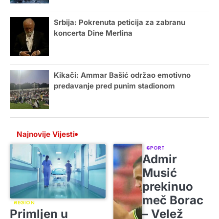
Srbija: Pokrenuta peticija za zabranu
koncerta Dine Merlina
Kikači: Ammar Bašić održao emotivno
predavanje pred punim stadionom
Najnovije Vijesti
SPORT
Admir
Musić
prekinuo
meč Borac
REGION
Primljen u
– Velež