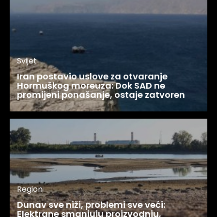
Svijet
Iran postavio uslove za otvaranje
Hormuškog moreuza: Dok SAD ne
promijeni ponašanje, ostaje zatvoren
Region
Dunav sve niži, problemi sve veći:
Elektrane smanjuju proizvodnju,