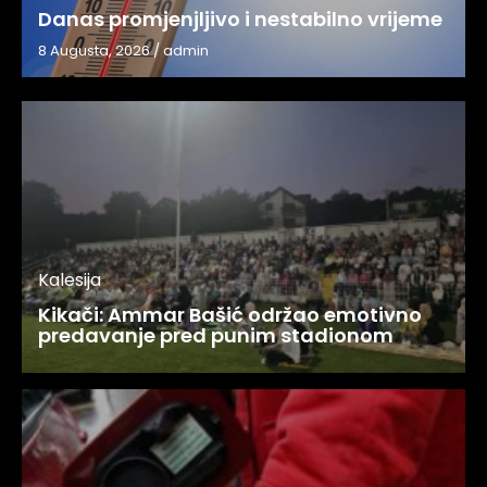
Danas promjenjljivo i nestabilno vrijeme
8 Augusta, 2026
/
admin
Kalesija
Kikači: Ammar Bašić održao emotivno
predavanje pred punim stadionom