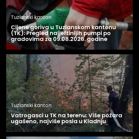
Tuzlanski kanton
Cijene goriva u Tuzlanskom kantonu
(TK): Pregled najjeftinijih pumpi po
gradovima za 09.08.2026. godine
Tuzlanski kanton
Vatrogasci u TK na terenu: Više požara
ugašeno, najviše posla u Kladnju