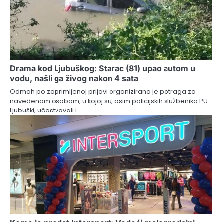
Drama kod Ljubuškog: Starac (81) upao autom u
vodu, našli ga živog nakon 4 sata
Odmah po zaprimljenoj prijavi organizirana je potraga za
navedenom osobom, u kojoj su, osim policijskih službenika PU
Ljubuški, učestvovali i…