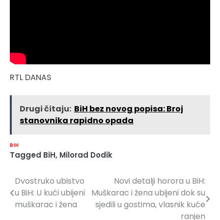
RTL DANAS
Drugi čitaju:
BiH bez novog popisa: Broj
stanovnika rapidno opada
BIH
Tagged
BiH
,
Milorad Dodik
Dvostruko ubistvo
Novi detalji horora u BiH:
Navigacija
u BiH: U kući ubijeni
Muškarac i žena ubijeni dok su
članaka
muškarac i žena
sjedili u gostima, vlasnik kuće
ranjen