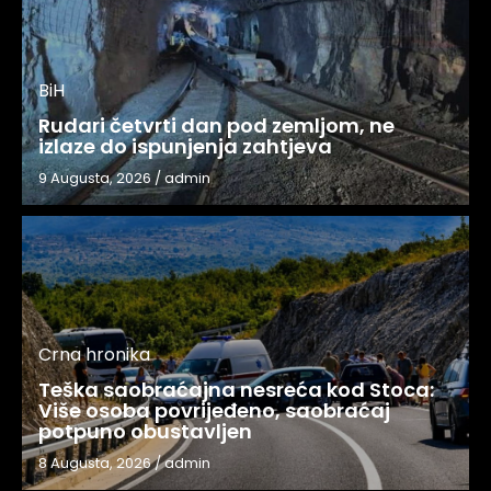
BiH
Rudari četvrti dan pod zemljom, ne
izlaze do ispunjenja zahtjeva
9 Augusta, 2026
/
admin
Crna hronika
Teška saobraćajna nesreća kod Stoca:
Više osoba povrijeđeno, saobraćaj
potpuno obustavljen
8 Augusta, 2026
/
admin