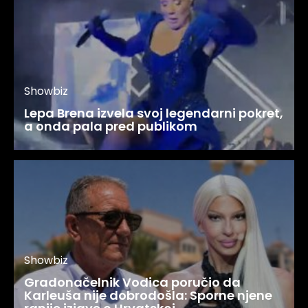
Showbiz
Lepa Brena izvela svoj legendarni pokret,
a onda pala pred publikom
Showbiz
Gradonačelnik Vodica poručio da
Karleuša nije dobrodošla: Sporne njene