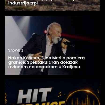
industrija trpi
Showbiz
Nakon Koševa, Dino Merlin pomjera
granice: Spektakularan dolazak
avionom na aerodrom u Kraljevu