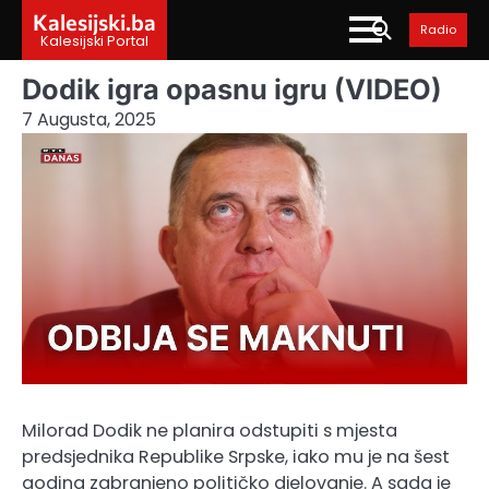
Skip
Kalesijski.ba
Radio
to
Kalesijski Portal
content
Dodik igra opasnu igru (VIDEO)
7 Augusta, 2025
Milorad Dodik ne planira odstupiti s mjesta
predsjednika Republike Srpske, iako mu je na šest
godina zabranjeno političko djelovanje. A sada je