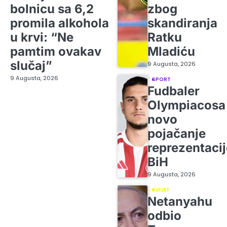
bolnicu sa 6,2
zbog
promila alkohola
skandiranja
u krvi: “Ne
Ratku
pamtim ovakav
Mladiću
slučaj”
9 Augusta, 2026
9 Augusta, 2026
SPORT
Fudbaler
Olympiacosa
novo
pojačanje
reprezentacij
BiH
9 Augusta, 2026
SVIJET
Netanyahu
odbio