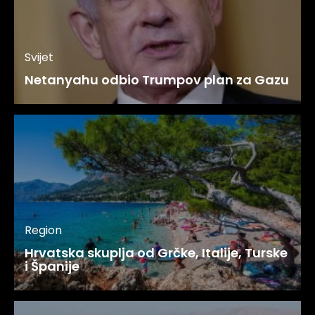
Svijet
Netanyahu odbio Trumpov plan za Gazu
Region
Hrvatska skuplja od Grčke, Italije, Turske
i Španije