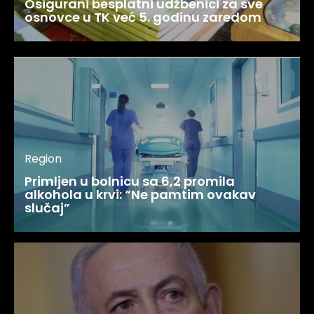
Osigurani besplatni udžbenici za sve
osnovce u TK već 5. godinu zaredom
Region
Primljen u bolnicu sa 6,2 promila
alkohola u krvi: “Ne pamtim ovakav
slučaj”