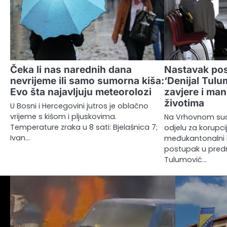
Čeka li nas narednih dana
Nastavak pos
nevrijeme ili samo sumorna kiša:
‘Denijal Tulum
Evo šta najavljuju meteorolozi
zavjere i mani
životima
U Bosni i Hercegovini jutros je oblačno
vrijeme s kišom i pljuskovima.
Na Vrhovnom su
Temperature zraka u 8 sati: Bjelašnica 7;
odjelu za korupcij
Ivan…
međukantonalni k
postupak u predm
Tulumović…