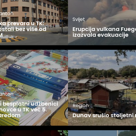
kanton
Svijet
ka prevara u TK:
stali bez više od
Erupcija vulkana Fueg
M
izazvala evakuacije
kanton
 besplatni udžbenici
Region
novce u TK već 5.
zaredom
Dunav srušio stoljetni