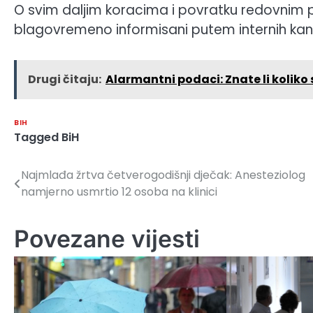
O svim daljim koracima i povratku redovnim p
blagovremeno informisani putem internih kana
Drugi čitaju:
Alarmantni podaci: Znate li koliko
BIH
Tagged
BiH
Najmlađa žrtva četverogodišnji dječak: Anesteziolog
Navigacija
namjerno usmrtio 12 osoba na klinici
članaka
Povezane vijesti