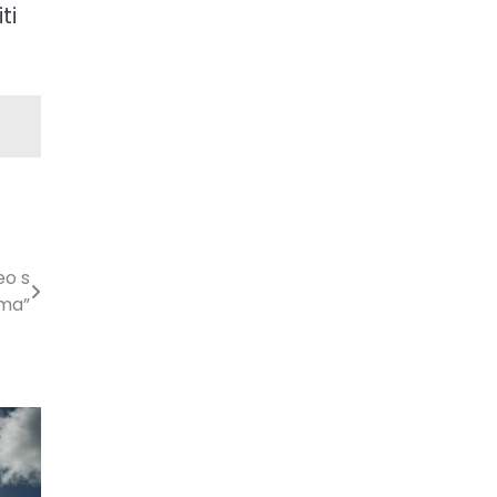
ti
eo s
ima”