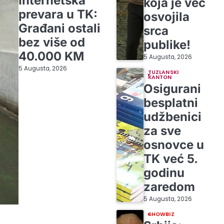
Internetska
koja je već
prevara u TK:
osvojila
Građani ostali
srca
bez više od
publike!
40.000 KM
5 Augusta, 2026
5 Augusta, 2026
TUZLANSKI
KANTON
Osigurani
besplatni
udžbenici
za sve
osnovce u
TK već 5.
godinu
zaredom
5 Augusta, 2026
SHOWBIZ