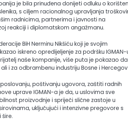
ija je bila prinuđena donijeti odluku o korišten
nika, s ciljem racionalnog upravljanja troškov
im radnicima, partnerima i javnosti na
brzoj reakciji i diplomatskom angažmanu.
acije BiH Nerminu Nikšiću koji je svojim
ao iskreno opredijeljenje za podršku IGMAN-u
 prijatelj naše kompanije, više puta je pokazao da
ali i za odbrambenu industriju Bosne i Hercegov
oslovanju, poštivanju ugovora, zaštiti radnih
j nove uprave IGMAN-a je da, u uslovima sve
bilnost proizvodnje i spriječi slične zastoje u
sirovinama, uključujući i intenzivne pregovore s
šire.