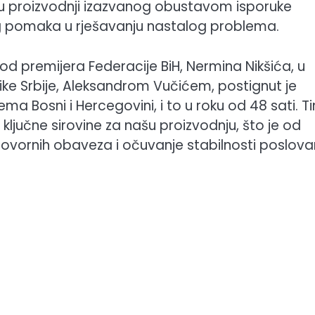
 u proizvodnji izazvanog obustavom isporuke
og pomaka u rješavanju nastalog problema.
od premijera Federacije BiH, Nermina Nikšića, u
ke Srbije, Aleksandrom Vučićem, postignut je
a Bosni i Hercegovini, i to u roku od 48 sati. T
jučne sirovine za našu proizvodnju, što je od
govornih obaveza i očuvanje stabilnosti poslova