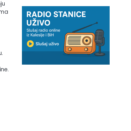
ju
ima
.
ine.