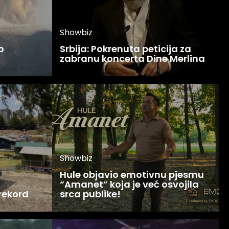
Showbiz
o
Srbija: Pokrenuta peticija za
zabranu koncerta Dine Merlina
Showbiz
Hule objavio emotivnu pjesmu
“Amanet” koja je već osvojila
 rekord
srca publike!