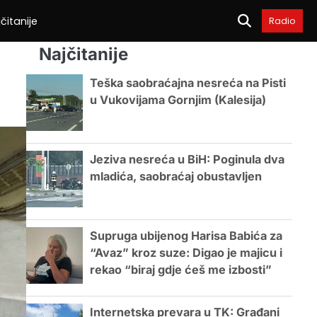
čitanije
Radio
Najčitanije
Teška saobraćajna nesreća na Pisti
u Vukovijama Gornjim (Kalesija)
Jeziva nesreća u BiH: Poginula dva
mladića, saobraćaj obustavljen
Supruga ubijenog Harisa Babića za
“Avaz” kroz suze: Digao je majicu i
rekao “biraj gdje ćeš me izbosti”
Internetska prevara u TK: Građani