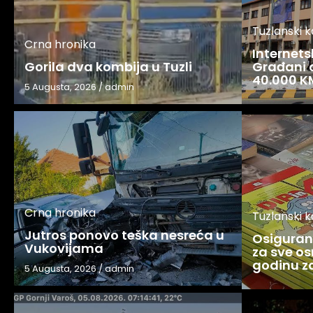
Tuzlanski 
Crna hronika
Internets
Gorila dva kombija u Tuzli
Građani o
40.000 K
5 Augusta, 2026
/
admin
Crna hronika
Tuzlanski 
Jutros ponovo teška nesreća u
Osigurani
Vukovijama
za sve os
godinu 
5 Augusta, 2026
/
admin