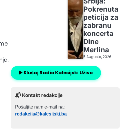
Srbija:
Pokrenuta
peticija za
zabranu
koncerta
Dine
ime
Merlina
5 Augusta, 2026
nja.
▶️ Slušaj Radio Kalesijski Uživo
📬 Kontakt redakcije
Pošaljite nam e-mail na:
redakcija@kalesijski.ba