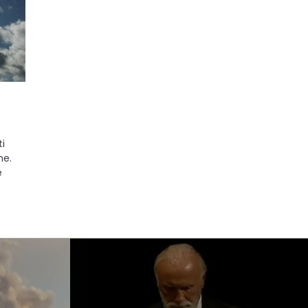
ti
me.
e