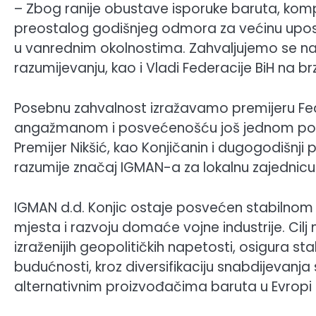
– Zbog ranije obustave isporuke baruta, kompan
preostalog godišnjeg odmora za većinu uposle
u vanrednim okolnostima. Zahvaljujemo se naš
razumijevanju, kao i Vladi Federacije BiH na 
Posebnu zahvalnost izražavamo premijeru Feder
angažmanom i posvećenošću još jednom pokaz
Premijer Nikšić, kao Konjičanin i dugogodišnji
razumije značaj IGMAN-a za lokalnu zajednicu 
IGMAN d.d. Konjic ostaje posvećen stabilnom p
mjesta i razvoju domaće vojne industrije. Cil
izraženijih geopolitičkih napetosti, osigura sta
budućnosti, kroz diversifikaciju snabdijevanja 
alternativnim proizvođačima baruta u Evropi i 