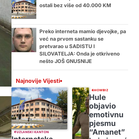
ostali bez više od 40.000 KM
Preko interneta mamio djevojke, pa
već na prvom sastanku se
pretvarao u SADISTU I
SILOVATELJA: Onda je otkriveno
nešto JOŠ GNUSNIJE
Najnovije Vijesti
SHOWBIZ
Hule
objavio
emotivnu
pjesmu
“Amanet”
TUZLANSKI KANTON