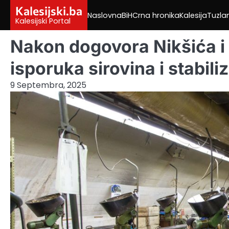
Skip
Kalesijski.ba
Naslovna
BiH
Crna hronika
Kalesija
Tuzla
to
Kalesijski Portal
content
Nakon dogovora Nikšića i 
isporuka sirovina i stabil
9 Septembra, 2025