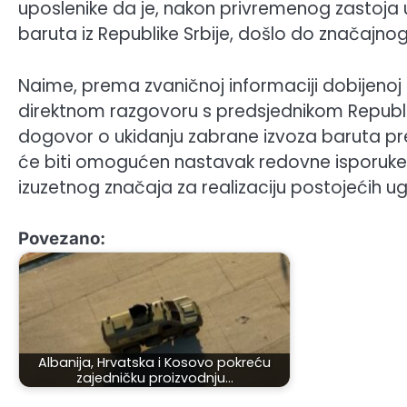
uposlenike da je, nakon privremenog zastoja
baruta iz Republike Srbije, došlo do značajn
Naime, prema zvaničnoj informaciji dobijenoj 
direktnom razgovoru s predsjednikom Republi
dogovor o ukidanju zabrane izvoza baruta prem
će biti omogućen nastavak redovne isporuke kl
izuzetnog značaja za realizaciju postojećih u
Povezano:
Albanija, Hrvatska i Kosovo pokreću
zajedničku proizvodnju…