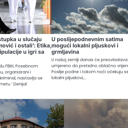
tupka u slučaju
U poslijepodnevnim satima
ović i ostali’: Etika,
mogući lokalni pljuskovi i
pulacije u igri sa
grmljavina
U našoj zemlji danas će preovladava
umjereno do pretežno oblačno vrije
du FBiH, Posebnom
Poslije podne i tokom noći očekuju s
u, organizirani i
lokalni pljuskovi,…
riminal, nastavlja se
etu ‘ Denijal