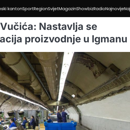
nski kanton
Sport
Region
Svijet
Magazin
Showbiz
Radio
Najnovije
Naj
Vučića: Nastavlja se
izacija proizvodnje u Igmanu