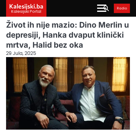
Skip
Kalesijski.ba
Radio
to
Kalesijski Portal
content
Život ih nije mazio: Dino Merlin u
depresiji, Hanka dvaput klinički
mrtva, Halid bez oka
29 Jula, 2025