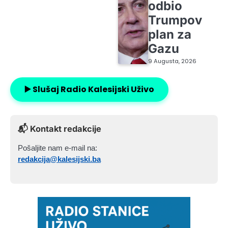
odbio
Trumpov
plan za
Gazu
9 Augusta, 2026
▶️ Slušaj Radio Kalesijski Uživo
📬 Kontakt redakcije
Pošaljite nam e-mail na:
redakcija@kalesijski.ba