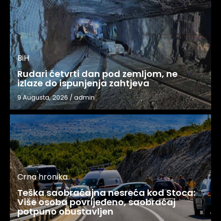
BiH
Rudari četvrti dan pod zemljom, ne
izlaze do ispunjenja zahtjeva
9 Augusta, 2026
/
admin
Crna hronika
Teška saobraćajna nesreća kod Stoca:
Više osoba povrijeđeno, saobraćaj
potpuno obustavljen