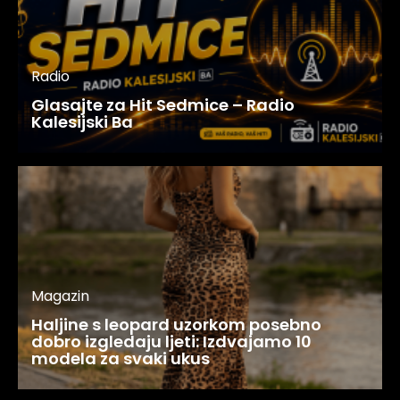
Radio
Glasajte za Hit Sedmice – Radio
Kalesijski Ba
Magazin
Haljine s leopard uzorkom posebno
dobro izgledaju ljeti: Izdvajamo 10
modela za svaki ukus