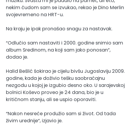
muziku. Svašta mi je padalo na pamet, ali eto,
nekim čudom sam se izvukao, rekao je Dino Merlin
svojevremeno na HRT-u.
Na kraju je ipak pronašao snagu za nastavak.
“Odlučio sam nastaviti i 2000. godine snimio sam
album Sredinom, na koji sam jako ponosan”,
dodao je.
Halid Bešlić šokirao je cijelu bivšu Jugoslaviju 2009.
godine, kada je doživio tešku saobraćajnu
nezgodu u kojoj je izgubio desno oko. U sarajevskoj
bolnici Koševo proveo je 24 dana, bio je u
kritičnom stanju, ali se uspio oporaviti.
“Nakon nesreće produžio sam si život. Od tada
živim urednije”, izjavio je.