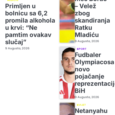
REGION
Primljen u
– Velež
bolnicu sa 6,2
zbog
promila alkohola
skandiranja
u krvi: “Ne
Ratku
pamtim ovakav
Mladiću
slučaj”
9 Augusta, 2026
9 Augusta, 2026
SPORT
Fudbaler
Olympiacosa
novo
pojačanje
reprezentacij
BiH
9 Augusta, 2026
SVIJET
Netanyahu