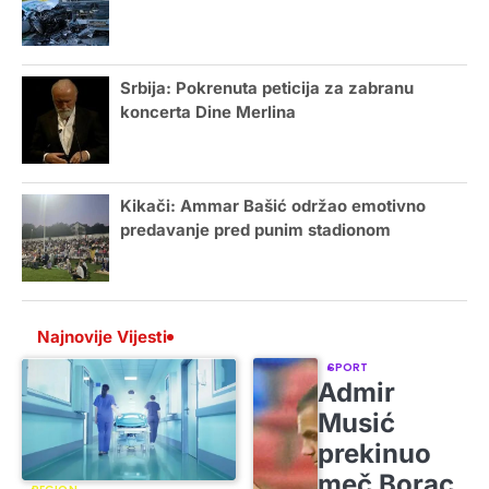
Srbija: Pokrenuta peticija za zabranu
koncerta Dine Merlina
Kikači: Ammar Bašić održao emotivno
predavanje pred punim stadionom
Najnovije Vijesti
SPORT
Admir
Musić
prekinuo
meč Borac