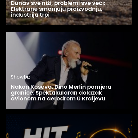
Dunav sve niži, problemi sve veći:
Elektrane smanjuju proizvodnju,
industrija trpi
Showbiz
Nakon Koševa, Dino Merlin pomjera
granice: Spektakularan dolazak
avionom na aerodrom u Kraljevu