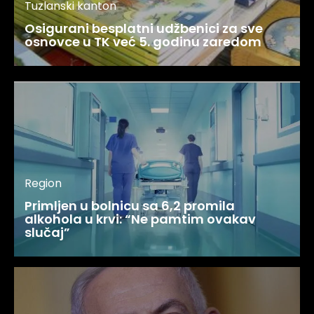
Tuzlanski kanton
Osigurani besplatni udžbenici za sve
osnovce u TK već 5. godinu zaredom
Region
Primljen u bolnicu sa 6,2 promila
alkohola u krvi: “Ne pamtim ovakav
slučaj”