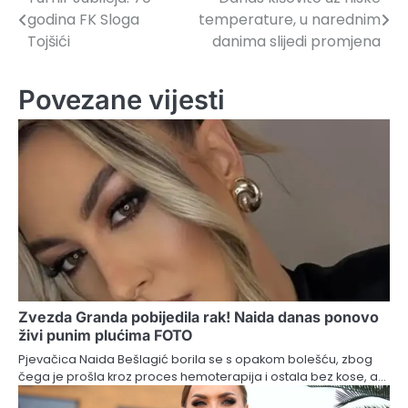
Navigacija
godina FK Sloga
temperature, u narednim
članaka
Tojšići
danima slijedi promjena
Povezane vijesti
Zvezda Granda pobijedila rak! Naida danas ponovo
živi punim plućima FOTO
Pjevačica Naida Bešlagić borila se s opakom bolešću, zbog
čega je prošla kroz proces hemoterapija i ostala bez kose, a…