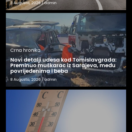
8 Augusta, 2026
/
admin
Crna hronika
Novi detalji udesa kod Tomislavgrada:
Preminuo muškarac iz Sarajeva, među
povrijeđenima i beba
8 Augusta, 2026
/
admin