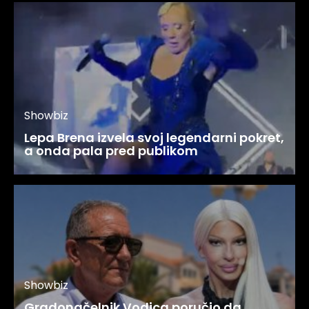
Showbiz
Lepa Brena izvela svoj legendarni pokret,
a onda pala pred publikom
Showbiz
Gradonačelnik Vodica poručio da