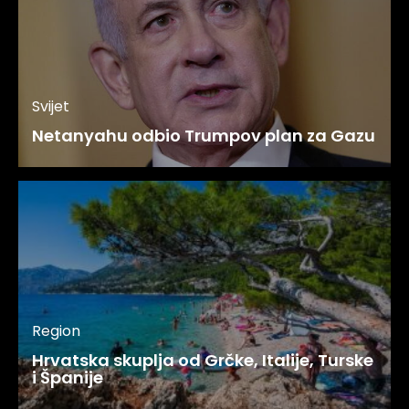
Svijet
Netanyahu odbio Trumpov plan za Gazu
Region
Hrvatska skuplja od Grčke, Italije, Turske
i Španije