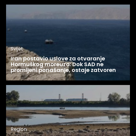
Svijet
Iran postavio uslove za otvaranje
Hormuškog moreuza: Dok SAD ne
promijeni ponašanje, ostaje zatvoren
Region