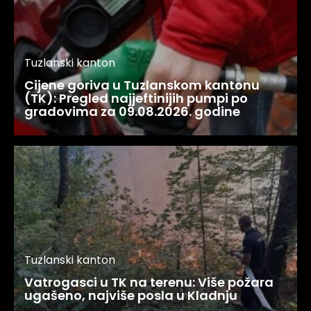
Tuzlanski kanton
Cijene goriva u Tuzlanskom kantonu
(TK): Pregled najjeftinijih pumpi po
gradovima za 09.08.2026. godine
Tuzlanski kanton
Vatrogasci u TK na terenu: Više požara
ugašeno, najviše posla u Kladnju