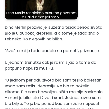
Dino Merlin rasplakao prisutne govorom
o Halidu: “Smijali smo…
Dino Merlin proživio je izuzetno težak period života.
Bio je u dubokoj depresiji, a o tome je tada znalo
tek nekoliko njegovih najbližih.
“Svašta mi je tada padalo na pamet”, priznao je.
U jednom trenutku čak je razmišljao o tome da
potpuno napusti muziku.
“U jednom periodu života bio sam teško bolestan.
Imao sam tešku depresiju. Ne bih to poželio
nikome. Bio sam bezvoljan, ništa me nije zanimalo
– meni je bilo isto i život i smrt. Jednostavno sam
bio biljka. To je bio period kad sam želio napustiti