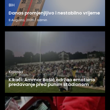
BiH
Danas promjenjljivo i nestabilno vrijeme
8 Augusta, 2026
/
admin
Kalesija
Kikači: Ammar Bašić održao emotivno
predavanje pred punim stadionom