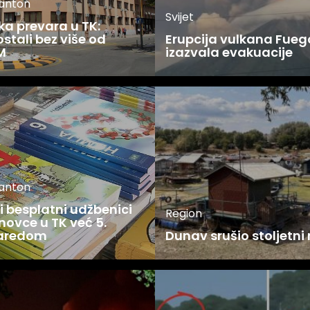
kanton
Svijet
ka prevara u TK:
stali bez više od
Erupcija vulkana Fueg
M
izazvala evakuacije
kanton
 besplatni udžbenici
Region
novce u TK već 5.
zaredom
Dunav srušio stoljetni