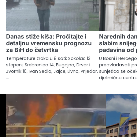
Danas stiže kiša: Pročitajte i
Narednih dan
detaljnu vremensku prognozu
slabim snije
za BiH do četvrtka
padavina od 
Temperature zraka u 8 sati: Sokolac 13
U Bosni i Hercego
stepeni, Srebrenica 14, Bugojno, Drvar i
preovladavati pre
Zvornik 16, Ivan Sedlo, Jajce, Livno, Prijedor,
sunježica se oče
…
djelimično cent