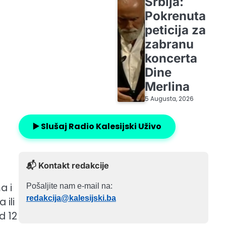
Srbija:
Pokrenuta
peticija za
zabranu
koncerta
Dine
Merlina
5 Augusta, 2026
▶️ Slušaj Radio Kalesijski Uživo
📬 Kontakt redakcije
a i
Pošaljite nam e-mail na:
redakcija@kalesijski.ba
ili
d 12