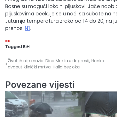
Bosne su mogući lokalni pljuskovi. Jače naob
pljuskovima očekuje se u noći sa subote na ned
Jutarnja temperatura zraka od 14 do 20, na j
prenosi
N1
.
BIH
Tagged
BiH
Život ih nije mazio: Dino Merlin u depresiji, Hanka
Navigacija
dvaput klinički mrtva, Halid bez oka
članaka
Povezane vijesti