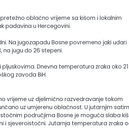
 pretežno oblačno vrijeme sa kišom i lokalnim
k padavina u Hercegovini.
adni. Na jugozapadu Bosne povremeno jaki udari
 na jugu do 26 stepeni.
i pljuskovima. Dnevna temperatura zraka oko 21
oškog zavoda BiH.
no vrijeme uz djelimično razvedravanje tokom
unčano uz umjerenu oblačnost. U jutarnjim satim
istočnim područjima Bosne je moguća slaba kiša 
rni i sjeveroistočni. Jutarnja temperatura zraka o