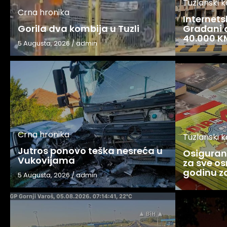
Tuzlanski 
Crna hronika
Internets
Gorila dva kombija u Tuzli
Građani o
40.000 K
5 Augusta, 2026
/
admin
Crna hronika
Tuzlanski 
Jutros ponovo teška nesreća u
Osigurani
Vukovijama
za sve os
godinu 
5 Augusta, 2026
/
admin