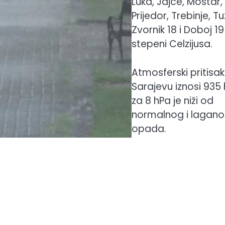
Luka, Jajce, Mostar,
Prijedor, Trebinje, Tu
Zvornik 18 i Doboj 19
stepeni Celzijusa.
Atmosferski pritisak
Sarajevu iznosi 935 
za 8 hPa je niži od
normalnog i lagano
opada.