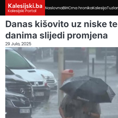
Skip
Kalesijski.ba
Naslovna
BiH
Crna hronika
Kalesija
Tuzla
to
Kalesijski Portal
content
Danas kišovito uz niske t
danima slijedi promjena
29 Jula, 2025