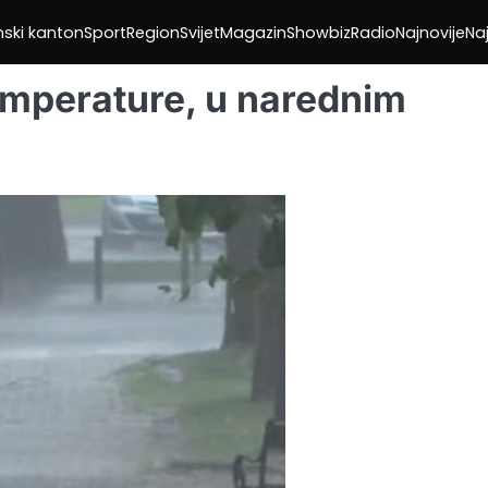
nski kanton
Sport
Region
Svijet
Magazin
Showbiz
Radio
Najnovije
Naj
emperature, u narednim