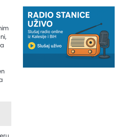
čnim
ni,
 a
en
a
eru