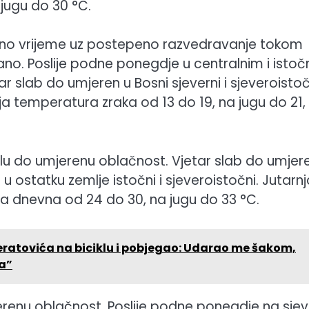
 jugu do 30 °C.
čno vrijeme uz postepeno razvedravanje tokom
no. Poslije podne ponegdje u centralnim i isto
 slab do umjeren u Bosni sjeverni i sjeveroistoč
ja temperatura zraka od 13 do 19, na jugu do 21,
 do umjerenu oblačnost. Vjetar slab do umjer
u ostatku zemlje istočni i sjeveroistočni. Jutarnj
 a dnevna od 24 do 30, na jugu do 33 °C.
ratovića na biciklu i pobjegao: Udarao me šakom,
ja”
enu oblačnost. Poslije podne ponegdje na sjev