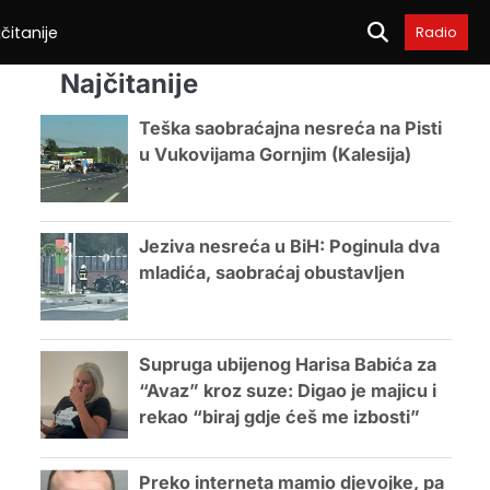
čitanije
Radio
Najčitanije
Teška saobraćajna nesreća na Pisti
u Vukovijama Gornjim (Kalesija)
Jeziva nesreća u BiH: Poginula dva
mladića, saobraćaj obustavljen
Supruga ubijenog Harisa Babića za
“Avaz” kroz suze: Digao je majicu i
rekao “biraj gdje ćeš me izbosti”
Preko interneta mamio djevojke, pa