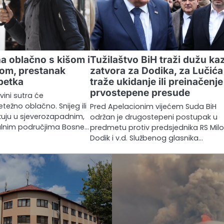
a oblačno s kišom i
Tužilaštvo BiH traži dužu ka
gom, prestanak
zatvora za Dodika, za Lučića
petka
traže ukidanje ili preinačenje
prvostepene presude
vini sutra će
težno oblačno. Snijeg ili
Pred Apelacionim vijećem Suda BiH
kuju u sjeverozapadnim,
održan je drugostepeni postupak u
ralnim područjima Bosne…
predmetu protiv predsjednika RS Mil
Dodik i v.d. Službenog glasnika…