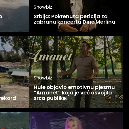
Showbiz
o
Srbija: Pokrenuta peticija za
zabranu koncerta Dine Merlina
Showbiz
Hule objavio emotivnu pjesmu
“Amanet” koja je već osvojila
 rekord
srca publike!