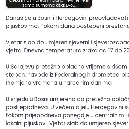
Čeka li nas narednih dana nevrijeme ili
samo sumorna kiša: Evo…
Danas će u Bosni i Hercegovini preovladavati
pljuskovima. Tokom dana postepeni prestana
Vjetar slab do umjeren sjeverni i sjeverozap
vjetra. Dnevna temperatura zraka od 17 do 23,
U Sarajevu pretežno oblačno vrijeme s kišom 
stepen, navode iz Federalnog hidrometeorol
Promjena vremena u narednim danima
U srijedu u Bosni umjereno do pretežno oblač
poslijepodneva. U većem dijelu Hercegovini s
tokom prijepodneva ponegdje u centralnim i 
lokalni pljuskovi. Vjetar slab do umjeren sjeve