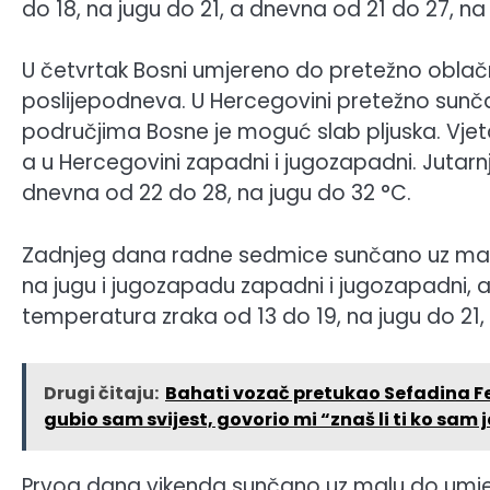
do 18, na jugu do 21, a dnevna od 21 do 27, na
U četvrtak Bosni umjereno do pretežno obla
poslijepodneva. U Hercegovini pretežno sunča
područjima Bosne je moguć slab pljuska. Vjetar
a u Hercegovini zapadni i jugozapadni. Jutarn
dnevna od 22 do 28, na jugu do 32 °C.
Zadnjeg dana radne sedmice sunčano uz malu
na jugu i jugozapadu zapadni i jugozapadni, a 
temperatura zraka od 13 do 19, na jugu do 21,
Drugi čitaju:
Bahati vozač pretukao Sefadina Fe
gubio sam svijest, govorio mi “znaš li ti ko sam 
Prvog dana vikenda sunčano uz malu do umjer