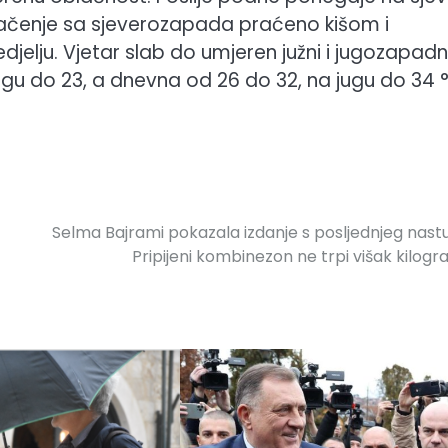
lačenje sa sjeverozapada praćeno kišom i
jelju. Vjetar slab do umjeren južni i jugozapadni
ugu do 23, a dnevna od 26 do 32, na jugu do 34 
Selma Bajrami pokazala izdanje s posljednjeg nast
Pripijeni kombinezon ne trpi višak kilog