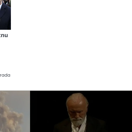
znu
orada