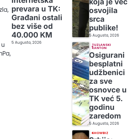
Internetska
koja je već
prevara u TK:
zla,
osvojila
Građani ostali
srca
bez više od
publike!
40.000 KM
5 Augusta, 2026
5 Augusta, 2026
 u
TUZLANSKI
KANTON
hPa,
Osigurani
besplatni
udžbenici
za sve
osnovce u
TK već 5.
godinu
zaredom
5 Augusta, 2026
SHOWBIZ