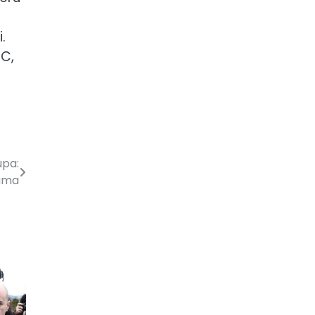
.
°C,
upa:
rama