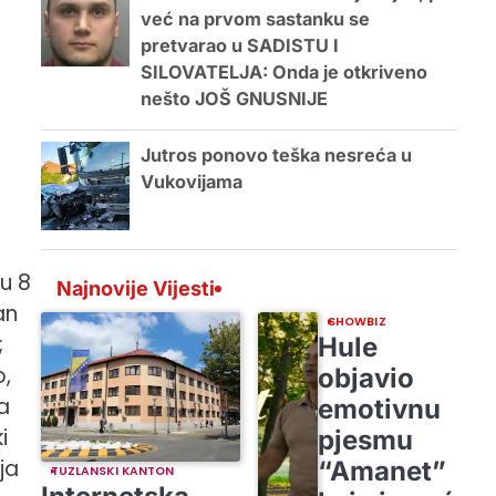
već na prvom sastanku se
pretvarao u SADISTU I
SILOVATELJA: Onda je otkriveno
nešto JOŠ GNUSNIJE
Jutros ponovo teška nesreća u
Vukovijama
u 8
Najnovije Vijesti
an
SHOWBIZ
;
Hule
o,
objavio
a
emotivnu
i
pjesmu
ja
“Amanet”
TUZLANSKI KANTON