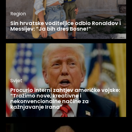
Region
Sin hrvatske voditeljice odbio Ronaldov i
Messijev: “Ja bih dres Bosne!”
Svijet
Procurio interni zahtjev američke vojske:
“Tražimo nove, kreativne i
nekonvencionalne načine za
kažnjavanje Irana”