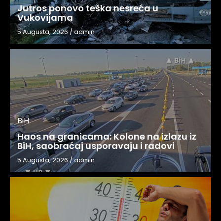
Jutros ponovo teška nesreća u
Vukovijama
5 Augusta, 2026
/
admin
BiH
Haos na granicama: Kolone na izlazu iz
BiH, saobraćaj usporavaju i radovi
5 Augusta, 2026
/
admin