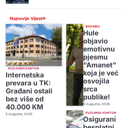
Najnovije Vijesti
SHOWBIZ
Hule
objavio
emotivnu
pjesmu
“Amanet”
TUZLANSKI KANTON
koja je već
Internetska
osvojila
prevara u TK:
srca
Građani ostali
publike!
bez više od
5 Augusta, 2026
40.000 KM
TUZLANSKI KANTON
5 Augusta, 2026
Osigurani
besplatni