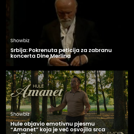
Showbiz
Srbija: Pokrenuta peticija za zabranu
koncerta Dine Merlina
Showbiz
Hule objavio emotivnu pjesmu
“Amanet” koja je već osvojila srca