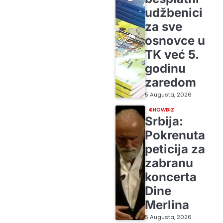
udžbenici
za sve
osnovce u
TK već 5.
godinu
zaredom
5 Augusta, 2026
SHOWBIZ
Srbija:
Pokrenuta
peticija za
zabranu
koncerta
Dine
Merlina
5 Augusta, 2026