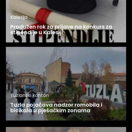
Kalesija
Produžen rok za prijave na konkurs za
stipendije u Kalesiji
Tuzlanski kanton
Tuzla pojačava nadzor romobila i
bicikala u pješačkim zonama