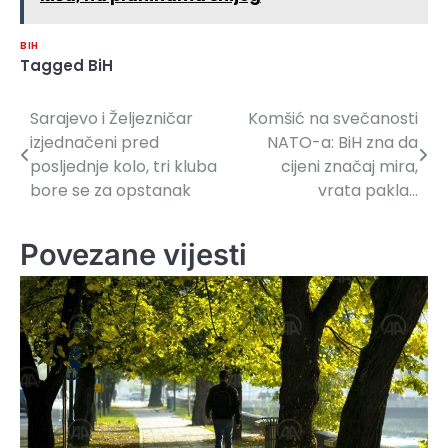
BIH
Tagged
BiH
Sarajevo i Željezničar
Komšić na svečanosti
Navigacija
izjednačeni pred
NATO-a: BiH zna da
članaka
posljednje kolo, tri kluba
cijeni značaj mira,
bore se za opstanak
vrata pakla…
Povezane vijesti