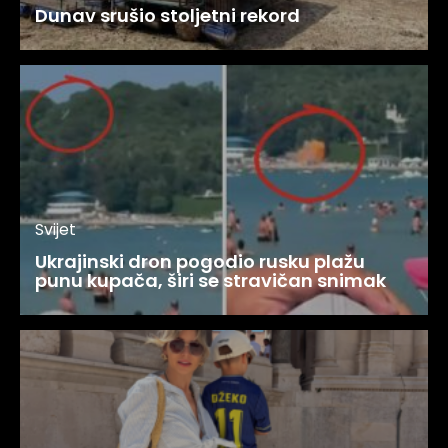
Dunav srušio stoljetni rekord
Svijet
Ukrajinski dron pogodio rusku plažu
punu kupača, širi se stravičan snimak