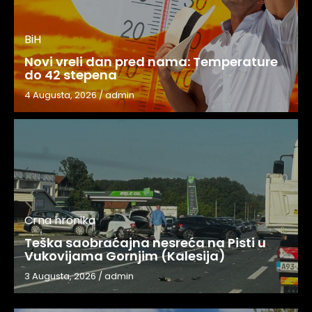
BiH
Novi vreli dan pred nama: Temperature
do 42 stepena
4 Augusta, 2026
/
admin
Crna hronika
Teška saobraćajna nesreća na Pisti u
Vukovijama Gornjim (Kalesija)
3 Augusta, 2026
/
admin