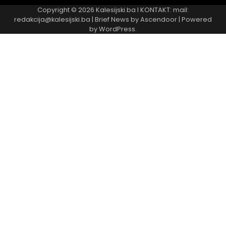
Copyright © 2026
Kalesijski.ba
I KONTAKT: mail:
redakcija@kalesijski.ba | Brief News by
Ascendoor
| Powered
by
WordPress
.