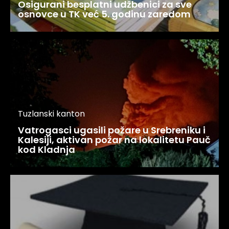
Osigurani besplatni udžbenici za sve
osnovce u TK već 5. godinu zaredom
Tuzlanski kanton
Vatrogasci ugasili požare u Srebreniku i
Kalesiji, aktivan požar na lokalitetu Pauč
kod Kladnja