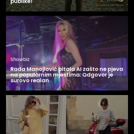
publike!
Showbiz
Rada Manojlović pitala AI zašto ne pjeva
na popularnim mjestima: Odgovor je
surovo realan