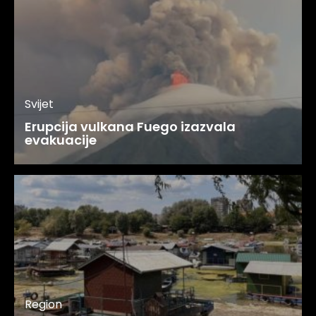
Svijet
Erupcija vulkana Fuego izazvala
evakuacije
Region