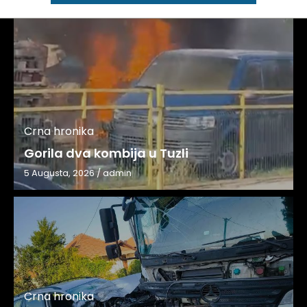
Crna hronika
Gorila dva kombija u Tuzli
5 Augusta, 2026
/
admin
Crna hronika