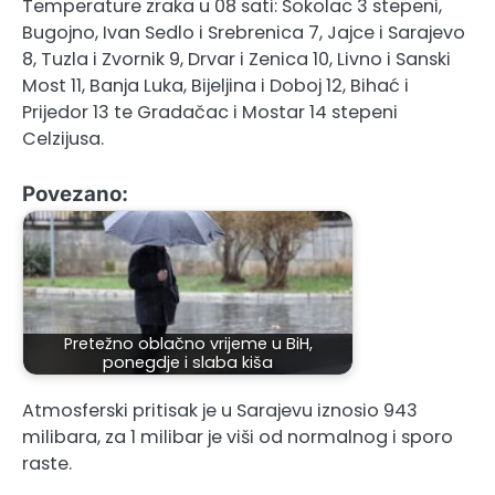
Temperature zraka u 08 sati: Sokolac 3 stepeni,
Bugojno, Ivan Sedlo i Srebrenica 7, Jajce i Sarajevo
8, Tuzla i Zvornik 9, Drvar i Zenica 10, Livno i Sanski
Most 11, Banja Luka, Bijeljina i Doboj 12, Bihać i
Prijedor 13 te Gradačac i Mostar 14 stepeni
Celzijusa.
Povezano:
Pretežno oblačno vrijeme u BiH,
ponegdje i slaba kiša
Atmosferski pritisak je u Sarajevu iznosio 943
milibara, za 1 milibar je viši od normalnog i sporo
raste.