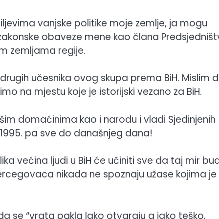
ciljevima vanjske politike moje zemlje, ja mogu
i zakonske obaveze mene kao člana Predsjedniš
im zemljama regije.
d drugih učesnika ovog skupa prema BiH. Mislim 
 na mjestu koje je istorijski vezano za BiH.
ašim domaćinima kao i narodu i vladi Sjedinjenih
 1995. pa sve do današnjeg dana!
lika većina ljudi u BiH će učiniti sve da taj mir bu
rcegovaca nikada ne spoznaju užase kojima je 
da se “vrata pakla lako otvaraju a jako teško,