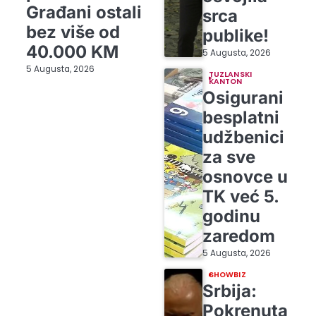
Građani ostali
srca
bez više od
publike!
40.000 KM
5 Augusta, 2026
5 Augusta, 2026
TUZLANSKI
KANTON
Osigurani
besplatni
udžbenici
za sve
osnovce u
TK već 5.
godinu
zaredom
5 Augusta, 2026
SHOWBIZ
Srbija:
Pokrenuta