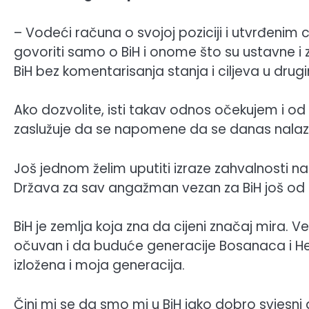
– Vodeći računa o svojoj poziciji i utvrđenim 
govoriti samo o BiH i onome što su ustavne 
BiH bez komentarisanja stanja i ciljeva u drug
Ako dozvolite, isti takav odnos očekujem i o
zaslužuje da se napomene da se danas nalazimo
Još jednom želim uputiti izraze zahvalnosti n
Država za sav angažman vezan za BiH još od
BiH je zemlja koja zna da cijeni značaj mira. Ve
očuvan i da buduće generacije Bosanaca i He
izložena i moja generacija.
Čini mi se da smo mi u BiH jako dobro svjesni 