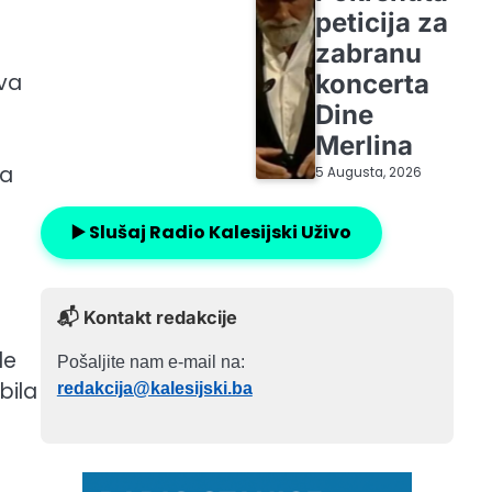
peticija za
zabranu
tva
koncerta
Dine
Merlina
da
5 Augusta, 2026
▶️ Slušaj Radio Kalesijski Uživo
📬 Kontakt redakcije
de
Pošaljite nam e-mail na:
bila
redakcija@kalesijski.ba