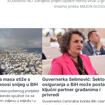
ALARMANTNO: Sarajevu prijeti opasni hanta virus, u g
imamo preko MILION GLOD
a masa stiže s
Guvernerka Selimović: Sekto
nosi snijeg u BIH
osiguranja u BiH može posta
ključni partner građanima i
sa polarnog porijekla
privredi
nlanda spuštat će se
zaljevu u srijedu i u
Guvernerka Centralne banke BiH Jas