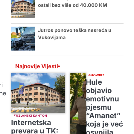
ostali bez više od 40.000 KM
Jutros ponovo teška nesreća u
Vukovijama
Najnovije Vijesti
SHOWBIZ
Hule
i
objavio
ine
emotivnu
pjesmu
“Amanet”
TUZLANSKI KANTON
Internetska
koja je već
prevara u TK:
osvojila