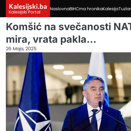
Skip
Kalesijski.ba
Naslovna
BiH
Crna hronika
Kalesija
Tuzla
to
Kalesijski Portal
content
Komšić na svečanosti NATO
mira, vrata pakla…
26 Maja, 2025