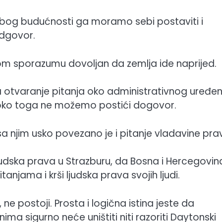
 zbog budućnosti ga moramo sebi postaviti i
odgovor.
nom sporazumu dovoljan da zemlja ide naprijed.
a otvaranje pitanja oko administrativnog uređen
i oko toga ne možemo postići dogovor.
 sa njim usko povezano je i pitanje vladavine pra
ljudska prava u Strazburu, da Bosna i Hercegovin
anjama i krši ljudska prava svojih ljudi.
 ne postoji. Prosta i logična istina jeste da
a sigurno neće uništiti niti razoriti Daytonski