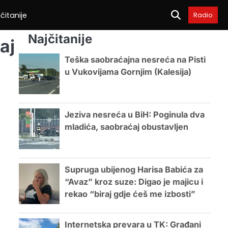
čitanije
Radio
Najčitanije
aj
Teška saobraćajna nesreća na Pisti
u Vukovijama Gornjim (Kalesija)
Jeziva nesreća u BiH: Poginula dva
mladića, saobraćaj obustavljen
Supruga ubijenog Harisa Babića za
“Avaz” kroz suze: Digao je majicu i
rekao “biraj gdje ćeš me izbosti”
Internetska prevara u TK: Građani