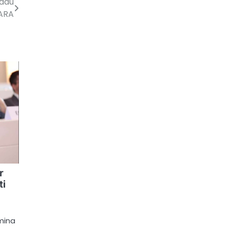
radu
ARA
r
ti
mina