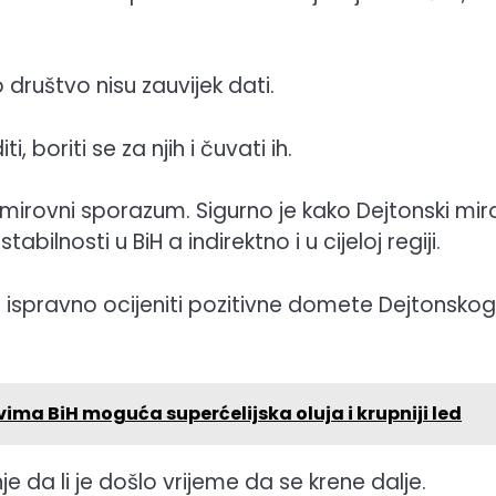
 društvo nisu zauvijek dati.
 boriti se za njih i čuvati ih.
mirovni sporazum. Sigurno je kako Dejtonski mir
nosti u BiH a indirektno i u cijeloj regiji.
ispravno ocijeniti pozitivne domete Dejtonskog
ima BiH moguća superćelijska oluja i krupniji led
e da li je došlo vrijeme da se krene dalje.