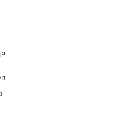
ja
va.
a