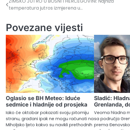
ZIMSKO JUTRO U BOSNI I HERCEGOVINI: Najniža
Navigacija
temperatura jutros izmjerena u…
članaka
Povezane vijesti
Oglasio se BH Meteo: Iduće
Sladić: Hladn
sedmice i hladnije od prosjeka
Grenlanda, do
Iako će oktobar pokazati svoju pitomiju
Veoma hladna ma
stranu, građani ipak ne mogu računati na
sa područja Gre
Miholjsko ljeto kakvo su navikli prethodnih
prema Đenovskom 