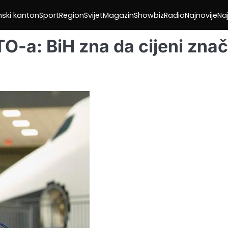
nski kanton
Sport
Region
Svijet
Magazin
Showbiz
Radio
Najnovije
Naj
-a: BiH zna da cijeni znač