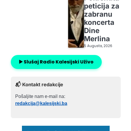
peticija za
zabranu
koncerta
Dine
Merlina
5 Augusta, 2026
▶️ Slušaj Radio Kalesijski Uživo
📬 Kontakt redakcije
Pošaljite nam e-mail na:
redakcija@kalesijski.ba