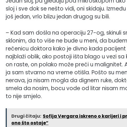
Jedan sloj, pa gledaju pod mikroskopom ako pos
sloj i sve dok se nešto vidi, oni skidaju. Izme
još jedan, vrlo blizu jedan drugog su bili.
– Kad sam došla na operaciju 27-og, skinuli 
sklonim, da to više ne bude u meni, da budem 
rečenicu doktora kako je divno kada pacijent
najblaži oblik, ako postoji išta blago u vezi sa
on raste, on polako može preći u malignitet. 
ja sam stvarno na vreme otišla. Pošto su me
nerava, ja nisam mogla da dignem ruke, dokto
smela da nosim, bocu vode od litar nisam m
to nije smjelo.
Drugi čitaju:
Sofija Vergara iskreno o karijeri i 
ono što ostaje”