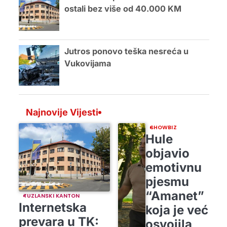
ostali bez više od 40.000 KM
Jutros ponovo teška nesreća u
Vukovijama
Najnovije Vijesti
SHOWBIZ
Hule
objavio
emotivnu
pjesmu
“Amanet”
TUZLANSKI KANTON
Internetska
koja je već
prevara u TK:
osvojila