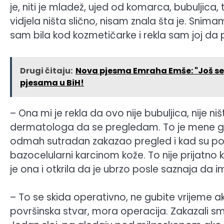
je, niti je mladež, ujed od komarca, bubuljica, 
vidjela ništa slično, nisam znala šta je. Sni
sam bila kod kozmetičarke i rekla sam joj da p
Drugi čitaju:
Nova pjesma Emraha Emše: "Još se te
pjesama u BiH!
– Ona mi je rekla da ovo nije bubuljica, nije 
dermatologa da se pregledam. To je mene gur
odmah sutradan zakazao pregled i kad su pogl
bazocelularni karcinom kože. To nije prijatn
je ona i otkrila da je ubrzo posle saznaja da i
– To se skida operativno, ne gubite vrijeme ak
površinska stvar, mora operacija. Zakazali 