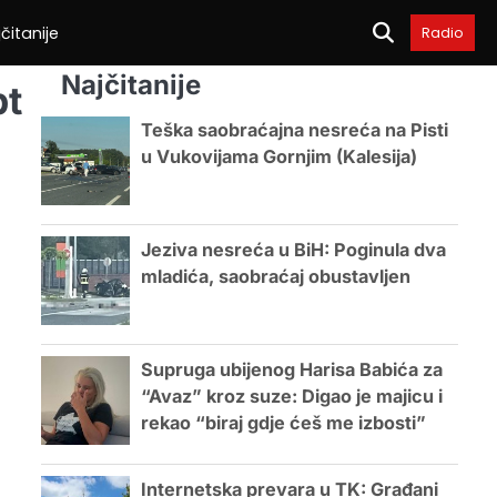
čitanije
Radio
Najčitanije
pt
Teška saobraćajna nesreća na Pisti
u Vukovijama Gornjim (Kalesija)
Jeziva nesreća u BiH: Poginula dva
mladića, saobraćaj obustavljen
Supruga ubijenog Harisa Babića za
“Avaz” kroz suze: Digao je majicu i
rekao “biraj gdje ćeš me izbosti”
Internetska prevara u TK: Građani