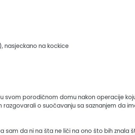
), nasjeckano na kockice
ila u svom porodičnom domu nakon operacije koju
jom razgovarali o suočavanju sa saznanjem da i
 sam da ni na šta ne liči na ono što bih znala š