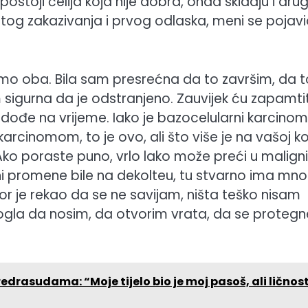
toji ćelija koja nije dobra, onda skidaju i drug
đu tog zakazivanja i prvog odlaska, meni se pojav
smo oba. Bila sam presrećna da to završim, da t
sigurna da je odstranjeno. Zauvijek ću zapamtit
 dođe na vrijeme. Iako je bazocelularni karcinom
 karcinomom, to je ovo, ali što više je na vašoj ko
Ako poraste puno, vrlo lako može preći u maligni
ni promene bile na dekolteu, tu stvarno ima mn
r je rekao da se ne savijam, ništa teško nisam
ogla da nosim, da otvorim vrata, da se proteg
predrasudama: “Moje tijelo bio je moj pasoš, ali ličnost