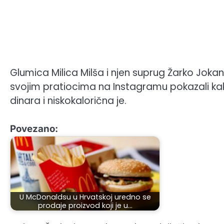
Glumica Milica Milša i njen suprug Žarko Jokan
svojim pratiocima na Instagramu pokazali kak
dinara i niskokalorična je.
Povezano:
U McDonaldsu u Hrvatskoj uredno se
prodaje proizvod koji je u…