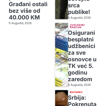
Građani ostali
srca
bez više od
publike!
40.000 KM
5 Augusta, 2026
5 Augusta, 2026
TUZLANSKI
KANTON
Osigurani
besplatni
udžbenici
za sve
osnovce u
TK već 5.
godinu
zaredom
5 Augusta, 2026
SHOWBIZ
Srbija:
Pokrenuta