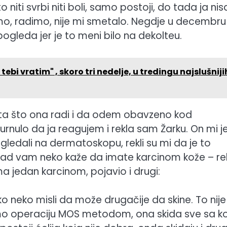
to niti svrbi niti boli, samo postoji, do tada ja ni
mamo, radimo, nije mi smetalo. Negdje u decembru
ogleda jer je to meni bilo na dekolteu.
bi vratim" , skoro tri nedelje, u tredingu najslušniji
ništa što ona radi i da odem obavzeno kod
nulo da ja reagujem i rekla sam Žarku. On mi j
edali na dermatoskopu, rekli su mi da je to
o kad vam neko kaže da imate karcinom kože – re
ma jedan karcinom, pojavio i drugi:
o neko misli da može drugačije da skine. To nije
smo operaciju MOS metodom, ona skida sve sa ko