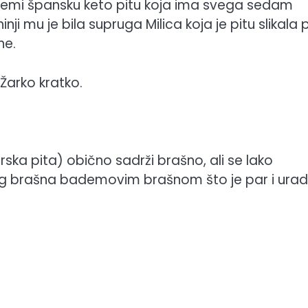
spremi špansku keto pitu koja ima svega sedam
i mu je bila supruga Milica koja je pitu slikala p
ne.
Žarko kratko.
ska pita) obično sadrži brašno, ali se lako
g brašna bademovim brašnom što je par i urad