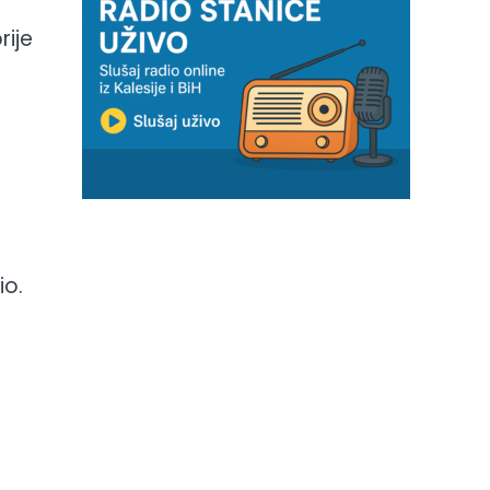
rije
io.