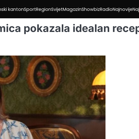
nski kanton
Sport
Region
Svijet
Magazin
Showbiz
Radio
Najnovije
Naj
mica pokazala idealan rece