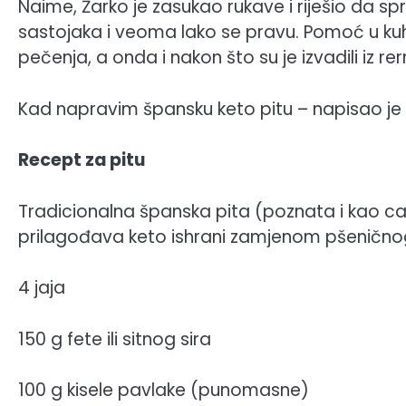
Naime, Žarko je zasukao rukave i riješio da 
sastojaka i veoma lako se pravu. Pomoć u kuhinj
pečenja, a onda i nakon što su je izvadili iz rer
Kad napravim špansku keto pitu – napisao je 
Recept za pitu
Tradicionalna španska pita (poznata i kao car
prilagođava keto ishrani zamjenom pšenično
4 jaja
150 g fete ili sitnog sira
100 g kisele pavlake (punomasne)