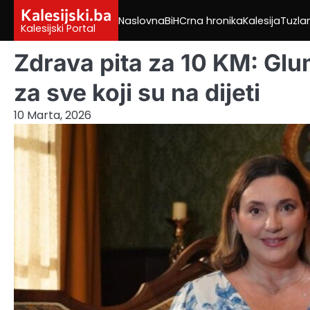
Skip
Kalesijski.ba
Naslovna
BiH
Crna hronika
Kalesija
Tuzla
to
Kalesijski Portal
content
Zdrava pita za 10 KM: Glu
za sve koji su na dijeti
10 Marta, 2026