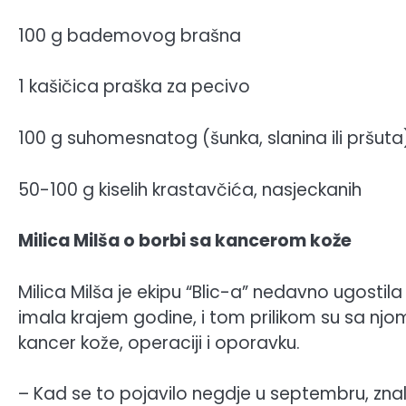
100 g bademovog brašna
1 kašičica praška za pecivo
100 g suhomesnatog (šunka, slanina ili pršuta
50-100 g kiselih krastavčića, nasjeckanih
Milica Milša o borbi sa kancerom kože
Milica Milša je ekipu “Blic-a” nedavno ugost
imala krajem godine, i tom prilikom su sa n
kancer kože, operaciji i oporavku.
– Kad se to pojavilo negdje u septembru, znala