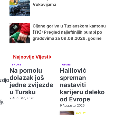
Vukovijama
Cijene goriva u Tuzlanskom kantonu
(TK): Pregled najjeftinijih pumpi po
gradovima za 09.08.2026. godine
Najnovije Vijesti
SPORT
SPORT
Na pomolu
Halilović
dolazak još
spreman
usija
jedne zvijezde
nastaviti
u Tursku
karijeru daleko
od Evrope
9 Augusta, 2026
ju
9 Augusta, 2026
SVIJET