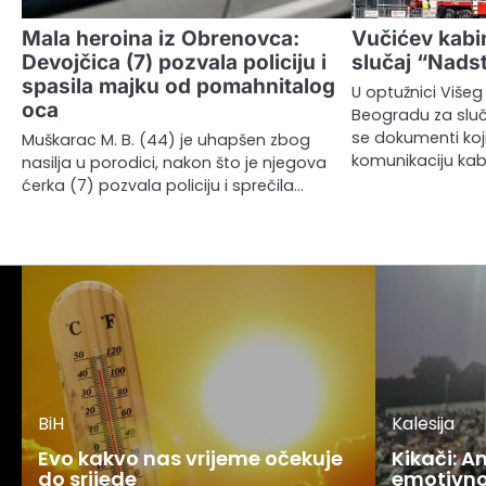
Mala heroina iz Obrenovca:
Vučićev kabi
Devojčica (7) pozvala policiju i
slučaj “Nads
spasila majku od pomahnitalog
U optužnici Višeg
oca
Beogradu za sluč
se dokumenti koji
Muškarac M. B. (44) je uhapšen zbog
komunikaciju kab
nasilja u porodici, nakon što je njegova
ćerka (7) pozvala policiju i sprečila…
BiH
Kalesija
Evo kakvo nas vrijeme očekuje
Kikači: 
do srijede
emotivno