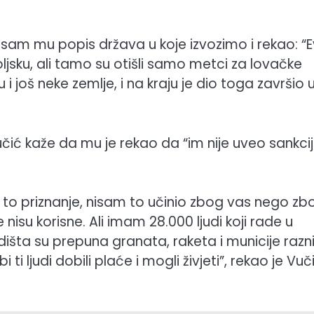
sam mu popis država u koje izvozimo i rekao: “
jsku, ali tamo su otišli samo metci za lovačke
u i još neke zemlje, i na kraju je dio toga završio 
učić kaže da mu je rekao da “im nije uveo sankcij
a to priznanje, nisam to učinio zbog vas nego zb
 nisu korisne. Ali imam 28.000 ljudi koji rade u
adišta su prepuna granata, raketa i municije razn
ti ljudi dobili plaće i mogli živjeti”, rekao je Vuči