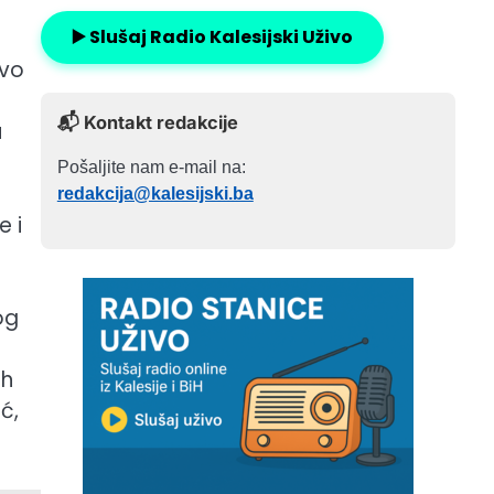
▶️ Slušaj Radio Kalesijski Uživo
Evo
📬 Kontakt redakcije
u
Pošaljite nam e-mail na:
redakcija@kalesijski.ba
e i
og
ih
ć,