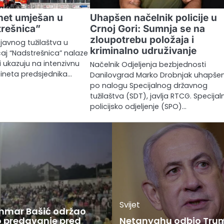
net umješan u
Uhapšen načelnik policije u
trešnica”
Crnoj Gori: Sumnja se na
zloupotrebu položaja i
 javnog tužilaštva u
kriminalno udruživanje
aj “Nadstrešnica” nalaze
 ukazuju na intenzivnu
Načelnik Odjeljenja bezbjednosti
ineta predsjednika…
Danilovgrad Marko Drobnjak uhapšen
po nalogu Specijalnog državnog
tužilaštva (SDT), javlja RTCG. Specijal
policijsko odjeljenje (SPO)…
Svijet
Ammar Bašić održao
 predavanje pred
Netanyahu odbio Tru