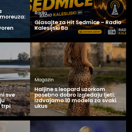
a
Radio
 moreuza:
Glasajte za Hit Sedmice – Radio
voren
Kalesijski Ba
Magazin
Haljine s leopard uzorkom
mi sve
posebno dobro izgledaju ljeti:
ju
Izdvajamo 10 modela za svaki
 trpi
ukus