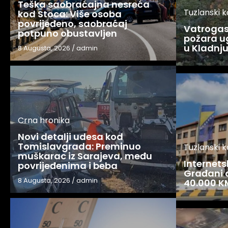
Teška saobraćajna nesreća
Tuzlanski 
kod Stoca: Više osoba
povrijeđeno, saobraćaj
Vatrogasc
potpuno obustavljen
požara u
u Kladnj
8 Augusta, 2026
/
admin
Crna hronika
Novi detalji udesa kod
Tomislavgrada: Preminuo
Tuzlanski 
muškarac iz Sarajeva, među
Internets
povrijeđenima i beba
Građani o
8 Augusta, 2026
/
admin
40.000 K