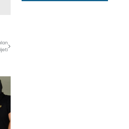
alan
jeti