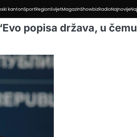
nski kanton
Sport
Region
Svijet
Magazin
Showbiz
Radio
Najnovije
Naj
 “Evo popisa država, u čemu