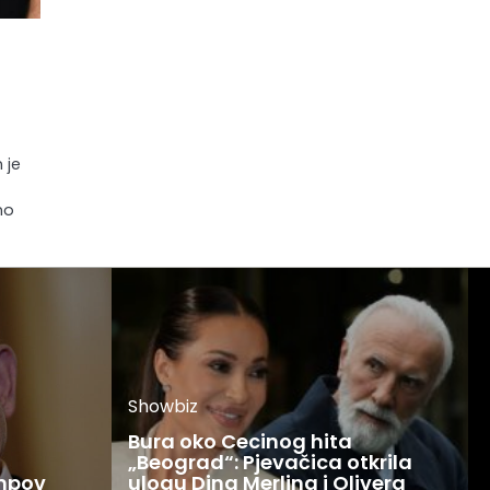
 je
no
Showbiz
Bura oko Cecinog hita
„Beograd“: Pjevačica otkrila
mpov
ulogu Dina Merlina i Olivera