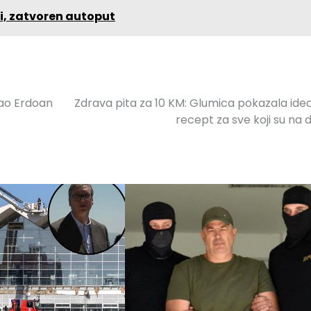
iji, zatvoren autoput
dao Erdoan
Zdrava pita za 10 KM: Glumica pokazala ide
recept za sve koji su na di