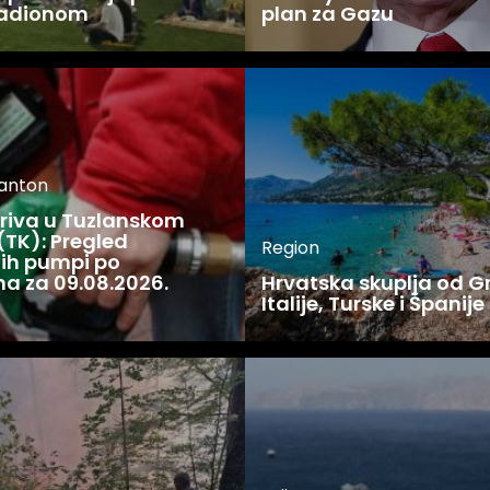
tadionom
plan za Gazu
kanton
oriva u Tuzlanskom
(TK): Pregled
Region
ijih pumpi po
a za 09.08.2026.
Hrvatska skuplja od G
Italije, Turske i Španije