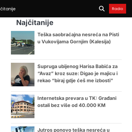
čitanije
Radio
Najčitanije
Teška saobraćajna nesreća na Pisti
u Vukovijama Gornjim (Kalesija)
Supruga ubijenog Harisa Babića za
“Avaz” kroz suze: Digao je majicu i
rekao “biraj gdje ćeš me izbosti”
Internetska prevara u TK: Građani
ostali bez više od 40.000 KM
Jutros ponovo teška nesreća u