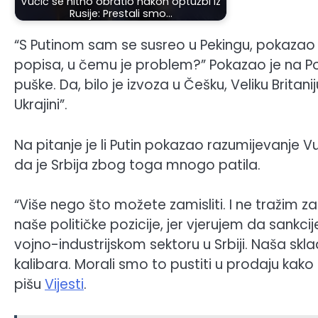
Vučić se hitno obratio nakon optužbi iz
Rusije: Prestali smo…
“S Putinom sam se susreo u Pekingu, pokazao 
popisa, u čemu je problem?” Pokazao je na Pol
puške. Da, bilo je izvoza u Češku, Veliku Britanij
Ukrajini”.
Na pitanje je li Putin pokazao razumijevanje V
da je Srbija zbog toga mnogo patila.
“Više nego što možete zamisliti. I ne tražim z
naše političke pozicije, jer vjerujem da sankcije
vojno-industrijskom sektoru u Srbiji. Naša skl
kalibara. Morali smo to pustiti u prodaju kako bi 
pišu
Vijesti
.