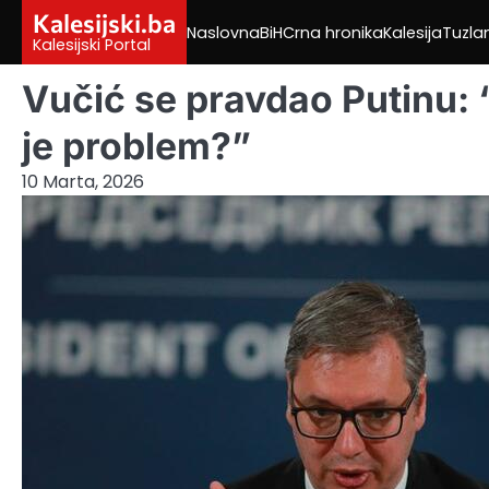
Skip
Kalesijski.ba
Naslovna
BiH
Crna hronika
Kalesija
Tuzla
to
Kalesijski Portal
content
Vučić se pravdao Putinu:
je problem?”
10 Marta, 2026