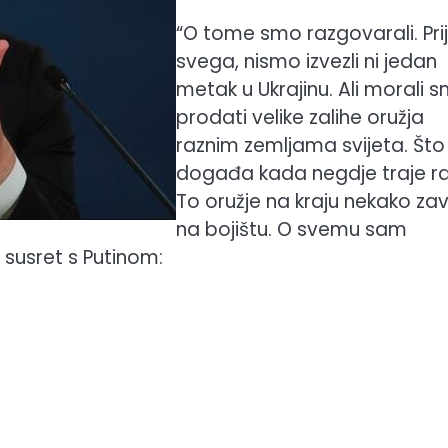
“O tome smo razgovarali. Pri
svega, nismo izvezli ni jedan
metak u Ukrajinu. Ali morali 
prodati velike zalihe oružja
raznim zemljama svijeta. Što
događa kada negdje traje r
To oružje na kraju nekako zav
na bojištu. O svemu sam
 susret s Putinom: