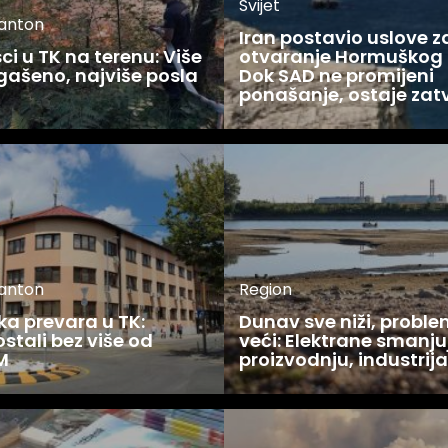
Svijet
kanton
Iran postavio uslove z
i u TK na terenu: Više
otvaranje Hormuškog
gašeno, najviše posla
Dok SAD ne promijeni
u
ponašanje, ostaje zat
kanton
Region
ka prevara u TK:
Dunav sve niži, proble
stali bez više od
veći: Elektrane smanju
M
proizvodnju, industrija