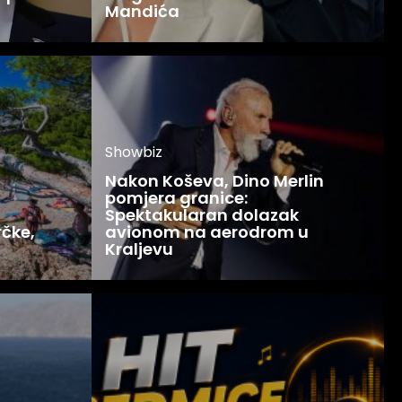
Mandića
Showbiz
Nakon Koševa, Dino Merlin
pomjera granice:
Spektakularan dolazak
rčke,
avionom na aerodrom u
Kraljevu