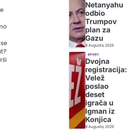
Netanyahu
je
odbio
Trumpov
smo
plan za
Gazu
 se
9 Augusta, 2026
at?
SPORT
rši
Dvojna
registracija:
Velež
poslao
deset
igrača u
Igman iz
Konjica
9 Augusta, 2026