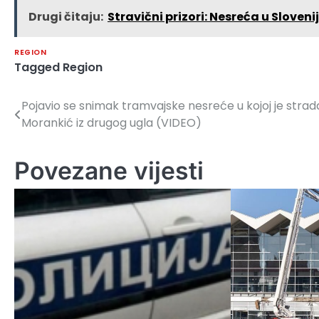
Drugi čitaju:
Stravični prizori: Nesreća u Sloven
REGION
Tagged
Region
Pojavio se snimak tramvajske nesreće u kojoj je stra
Navigacija
Morankić iz drugog ugla (VIDEO)
članaka
Povezane vijesti