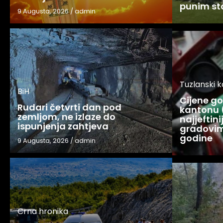
punim s
9 Augusta, 2026
/
admin
Tuzlanski 
BiH
Cijene g
Rudari četvrti dan pod
kantonu 
zemljom, ne izlaze do
najjeftin
ispunjenja zahtjeva
gradovim
godine
9 Augusta, 2026
/
admin
Crna hronika