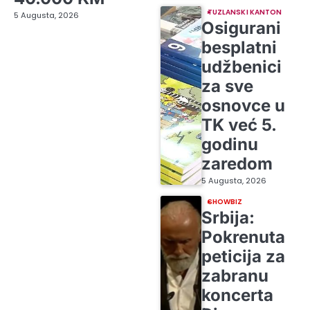
TUZLANSKI KANTON
5 Augusta, 2026
Osigurani
besplatni
udžbenici
za sve
osnovce u
TK već 5.
godinu
zaredom
5 Augusta, 2026
SHOWBIZ
Srbija:
Pokrenuta
peticija za
zabranu
koncerta