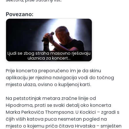
Povezano:
Ljudi se zbog straha masovno rješavaju
ulaznica za koncert…
Prije koncerta preporučeno im je da skinu
aplikaciju jer njezina navigacija vodi do točnog
mjesta ulaza, ovisno o kupljenoj karti.
Na petstotinjak metara zračne linije od
Hipodroma, prati se svaki detalj oko koncerta
Marka Perkovića Thompsona. U Kockici – zgradi s
čijih viših katova puca nesmetan pogled na
mjesto o kojemu priča čitava Hrvatska – smješten