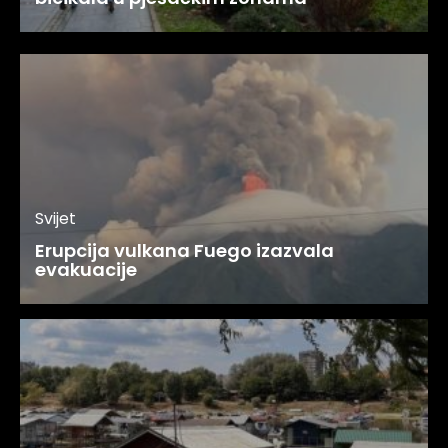
Svijet
Erupcija vulkana Fuego izazvala
evakuacije