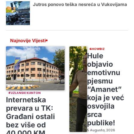
Jutros ponovo teška nesreća u Vukovijama
Najnovije Vijesti
SHOWBIZ
Hule
objavio
emotivnu
pjesmu
“Amanet”
TUZLANSKI KANTON
koja je već
Internetska
osvojila
prevara u TK:
srca
Građani ostali
publike!
bez više od
5 Augusta, 2026
40.000 KM