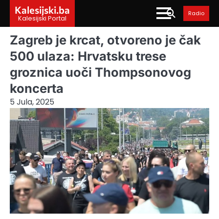
Skip
Kalesijski.ba
Radio
to
Kalesijski Portal
content
Zagreb je krcat, otvoreno je čak
500 ulaza: Hrvatsku trese
groznica uoči Thompsonovog
koncerta
5 Jula, 2025