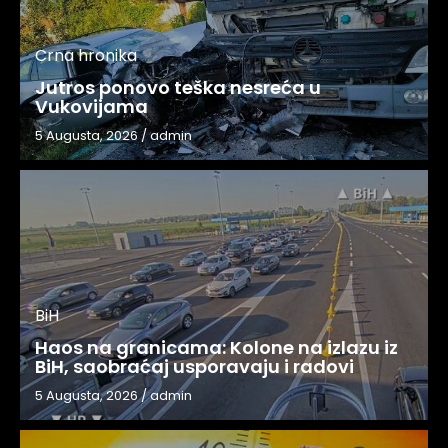
Crna hronika
Jutros ponovo teška nesreća u
Vukovijama
5 Augusta, 2026
/
admin
BiH
Haos na granicama: Kolone na izlazu iz
BiH, saobraćaj usporavaju i radovi
5 Augusta, 2026
/
admin