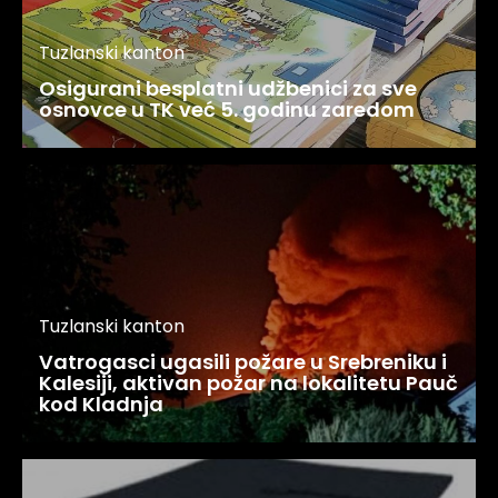
Tuzlanski kanton
Osigurani besplatni udžbenici za sve
osnovce u TK već 5. godinu zaredom
Tuzlanski kanton
Vatrogasci ugasili požare u Srebreniku i
Kalesiji, aktivan požar na lokalitetu Pauč
kod Kladnja