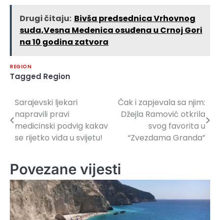
Drugi čitaju:
Bivša predsednica Vrhovnog
suda,Vesna Medenica osuđena u Crnoj Gori
na 10 godina zatvora
REGION
Tagged
Region
Sarajevski ljekari
Čak i zapjevala sa njim:
Navigacija
napravili pravi
Džejla Ramović otkrila
članaka
medicinski podvig kakav
svog favorita u
se rijetko viđa u svijetu!
“Zvezdama Granda”
Povezane vijesti