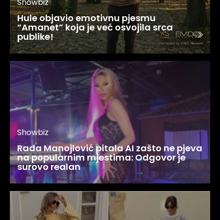
Showbiz
Hule objavio emotivnu pjesmu
“Amanet” koja je već osvojila srca
publike!
Showbiz
Rada Manojlović pitala AI zašto ne pjeva
na popularnim mjestima: Odgovor je
surovo realan