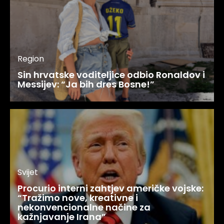
Region
Sin hrvatske voditeljice odbio Ronaldov i
Messijev: “Ja bih dres Bosne!”
Svijet
Procurio interni zahtjev američke vojske:
“Tražimo nove, kreativne i
nekonvencionalne načine za
kažnjavanje Irana”