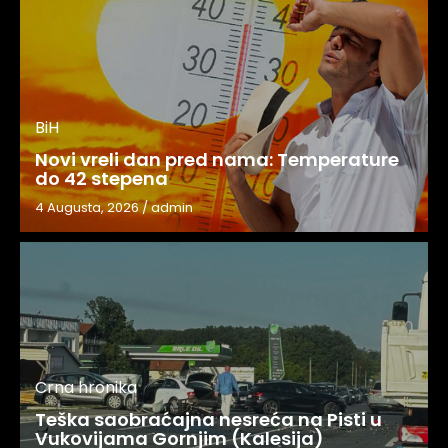
BiH
Novi vreli dan pred nama: Temperature
do 42 stepena
4 Augusta, 2026
/
admin
Crna hronika
Teška saobraćajna nesreća na Pisti u
Vukovijama Gornjim (Kalesija)