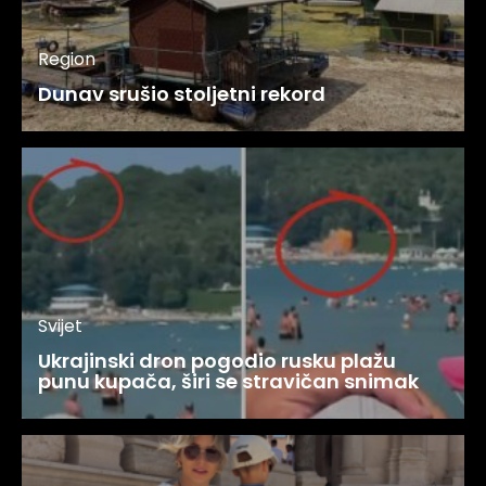
Region
Dunav srušio stoljetni rekord
Svijet
Ukrajinski dron pogodio rusku plažu
punu kupača, širi se stravičan snimak