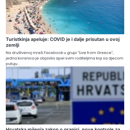
Turistkinja apeluje: COVID je i dalje prisutan u ovoj
zemlji
Na društvenoj mreži Facebook u grupi “Live from Greece”,
jedna korisnica je objavila apel svim roditeljima koji sa djecom
putuju…
Hrvatska mijenja zakon o granici, nove kontrole za