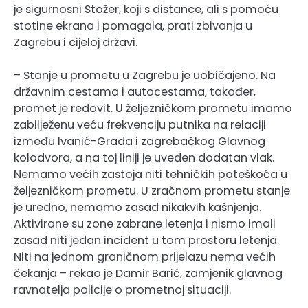
je sigurnosni Stožer, koji s distance, ali s pomoću
stotine ekrana i pomagala, prati zbivanja u
Zagrebu i cijeloj državi.
– Stanje u prometu u Zagrebu je uobičajeno. Na
državnim cestama i autocestama, također,
promet je redovit. U željezničkom prometu imamo
zabilježenu veću frekvenciju putnika na relaciji
između Ivanić-Grada i zagrebačkog Glavnog
kolodvora, a na toj liniji je uveden dodatan vlak.
Nemamo većih zastoja niti tehničkih poteškoća u
željezničkom prometu. U zračnom prometu stanje
je uredno, nemamo zasad nikakvih kašnjenja.
Aktivirane su zone zabrane letenja i nismo imali
zasad niti jedan incident u tom prostoru letenja.
Niti na jednom graničnom prijelazu nema većih
čekanja – rekao je Damir Barić, zamjenik glavnog
ravnatelja policije o prometnoj situaciji.