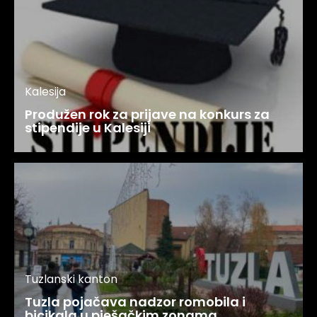
Kalesija
Produžen rok za prijave na konkurs za
stipendije u Kalesiji
Tuzlanski kanton
Tuzla pojačava nadzor romobila i
bicikala u pješačkim zonama