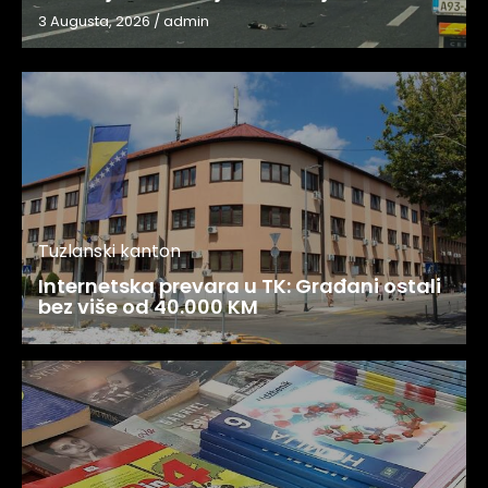
3 Augusta, 2026
/
admin
Tuzlanski kanton
Internetska prevara u TK: Građani ostali
bez više od 40.000 KM