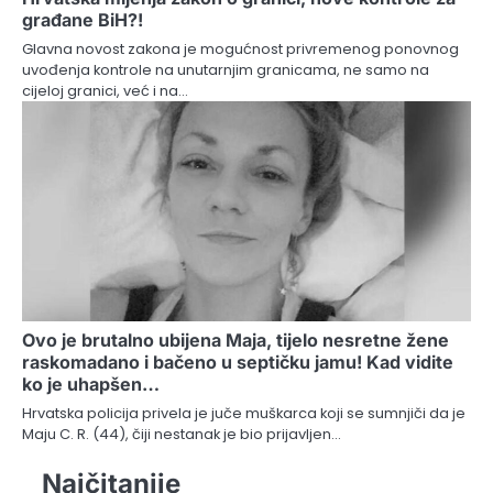
građane BiH?!
Glavna novost zakona je mogućnost privremenog ponovnog
uvođenja kontrole na unutarnjim granicama, ne samo na
cijeloj granici, već i na…
Ovo je brutalno ubijena Maja, tijelo nesretne žene
raskomadano i bačeno u septičku jamu! Kad vidite
ko je uhapšen…
Hrvatska policija privela je juče muškarca koji se sumnjiči da je
Maju C. R. (44), čiji nestanak je bio prijavljen…
Najčitanije