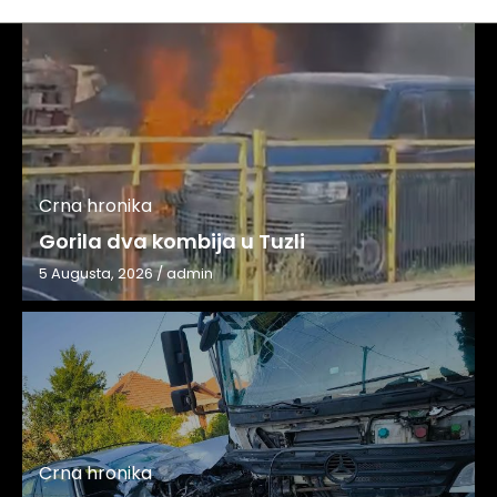
Crna hronika
Gorila dva kombija u Tuzli
5 Augusta, 2026
/
admin
Crna hronika