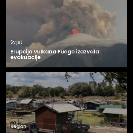
Svijet
Erupcija vulkana Fuego izazvala
evakuacije
Region