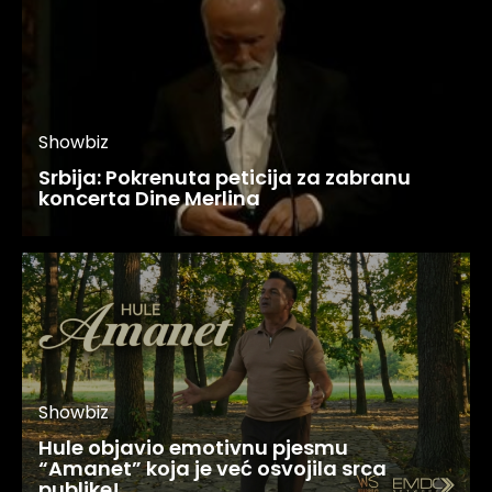
Showbiz
Srbija: Pokrenuta peticija za zabranu
koncerta Dine Merlina
Showbiz
Hule objavio emotivnu pjesmu
“Amanet” koja je već osvojila srca
publike!