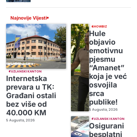
Najnovije Vijesti
SHOWBIZ
Hule
objavio
emotivnu
pjesmu
“Amanet”
TUZLANSKI KANTON
koja je već
Internetska
osvojila
prevara u TK:
srca
Građani ostali
publike!
bez više od
5 Augusta, 2026
40.000 KM
TUZLANSKI KANTON
5 Augusta, 2026
Osigurani
besplatni