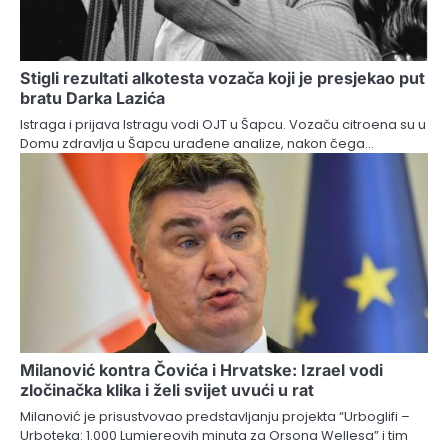
Stigli rezultati alkotesta vozača koji je presjekao put
bratu Darka Lazića
Istraga i prijava Istragu vodi OJT u Šapcu. Vozaču citroena su u
Domu zdravlja u Šapcu urađene analize, nakon čega…
Milanović kontra Čovića i Hrvatske: Izrael vodi
zločinačka klika i želi svijet uvući u rat
Milanović je prisustvovao predstavljanju projekta “Urboglifi –
Urboteka: 1.000 Lumiereovih minuta za Orsona Wellesa” i tim