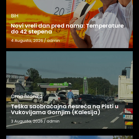
BiH
Novi vreli dan pred nama: Temperature
do 42 stepena
4 Augusta, 2026
/
admin
Crna hronika
Teška saobraćajna nesreća na Pisti u
Vukovijama Gornjim (Kalesija)
3 Augusta, 2026
/
admin