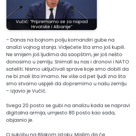
Vučić: “Pripremamo se za napad
Hrvatske i Albanije”
– Danas na bojnom polju komandiri gube na
analizi vojnog stanja. Vidjećete šta smo još kupili.
Ne smijem još ljudima da saopštim, jer još nešto
donosimo u zemlju. Snimali su nas i dronovi i NATO
sateliti. Nismo uključivali sprave koje smo dobili da
ne bi znali šta imamo. Ne više od pet ljudi zna šta
smo stvarno uspjeli da dopremimo u našu zemlju
– izjavio je Vučić.
Svega 20 posto se gubi na analizu kada se napravi
digitalna armija, umjesto 80 posto kao sada,
objasnio je.
O sukobu na Bliskom istoku: Mislim da će