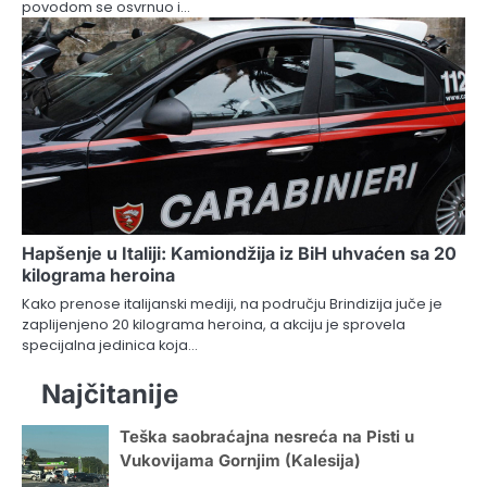
povodom se osvrnuo i…
Hapšenje u Italiji: Kamiondžija iz BiH uhvaćen sa 20
kilograma heroina
Kako prenose italijanski mediji, na području Brindizija juče je
zaplijenjeno 20 kilograma heroina, a akciju je sprovela
specijalna jedinica koja…
Najčitanije
Teška saobraćajna nesreća na Pisti u
Vukovijama Gornjim (Kalesija)