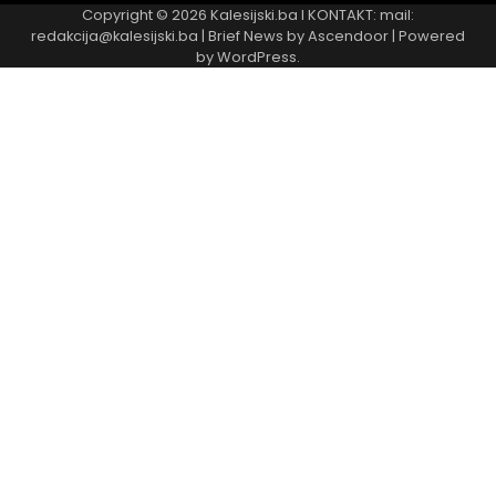
Copyright © 2026
Kalesijski.ba
I KONTAKT: mail:
redakcija@kalesijski.ba | Brief News by
Ascendoor
| Powered
by
WordPress
.