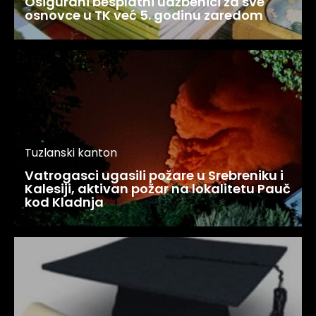
Osigurani besplatni udžbenici za sve
osnovce u TK već 5. godinu zaredom
Tuzlanski kanton
Vatrogasci ugasili požare u Srebreniku i
Kalesiji, aktivan požar na lokalitetu Pauč
kod Kladnja