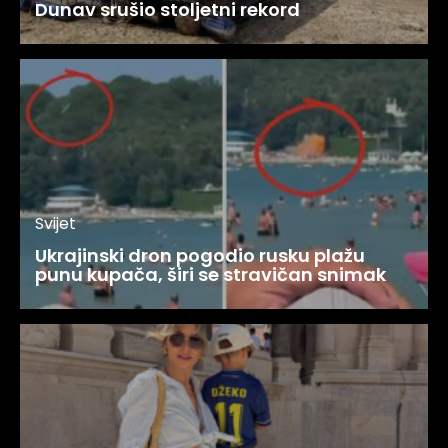
Dunav srušio stoljetni rekord
Svijet
Ukrajinski dron pogodio rusku plažu
punu kupača, širi se stravičan snimak