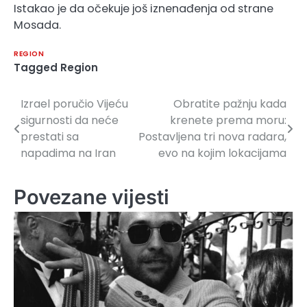
Istakao je da očekuje još iznenađenja od strane
Mosada.
REGION
Tagged
Region
Izrael poručio Vijeću
Obratite pažnju kada
Navigacija
sigurnosti da neće
krenete prema moru:
članaka
prestati sa
Postavljena tri nova radara,
napadima na Iran
evo na kojim lokacijama
Povezane vijesti