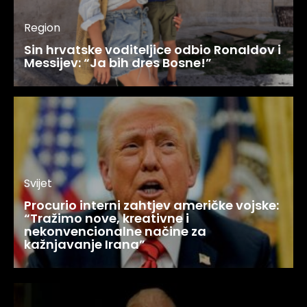
Region
Sin hrvatske voditeljice odbio Ronaldov i
Messijev: “Ja bih dres Bosne!”
Svijet
Procurio interni zahtjev američke vojske:
“Tražimo nove, kreativne i
nekonvencionalne načine za
kažnjavanje Irana”