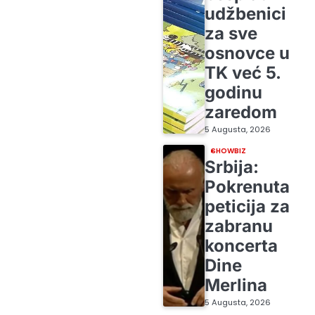
udžbenici
za sve
osnovce u
TK već 5.
godinu
zaredom
5 Augusta, 2026
SHOWBIZ
Srbija:
Pokrenuta
peticija za
zabranu
koncerta
Dine
Merlina
5 Augusta, 2026