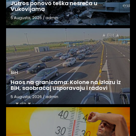
Jutros ponovo teška nesreća u
Vukovijama
5 Augusta, 2026
/
admin
BiH
Haos na granicama: Kolone na izlazu iz
BiH, saobraćaj usporavaju i radovi
5 Augusta, 2026
/
admin