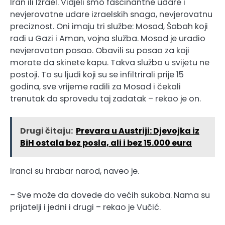
Iran ili Izrael. Vidjeli smo fascinantne udare i
nevjerovatne udare izraelskih snaga, nevjerovatnu
preciznost. Oni imaju tri službe: Mosad, Šabah koji
radi u Gazi i Aman, vojna služba. Mosad je uradio
nevjerovatan posao. Obavili su posao za koji
morate da skinete kapu. Takva služba u svijetu ne
postoji. To su ljudi koji su se infiltrirali prije 15
godina, sve vrijeme radili za Mosad i čekali
trenutak da sprovedu taj zadatak – rekao je on.
Drugi čitaju:
Prevara u Austriji: Djevojka iz
BiH ostala bez posla, ali i bez 15.000 eura
Iranci su hrabar narod, naveo je.
– Sve može da dovede do većih sukoba. Nama su
prijatelji i jedni i drugi – rekao je Vučić.