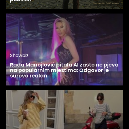
Showbiz
Rada Manojlović pitala AI zašto ne pjeva
na popularnim mjestima: Odgovor je
surovo realan