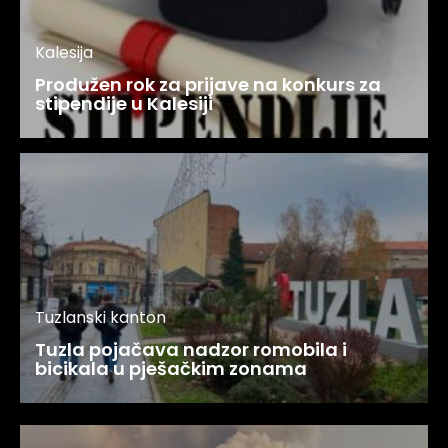
Kalesija
Produžen rok za prijave na konkurs za
stipendije u Kalesiji
Tuzlanski kanton
Tuzla pojačava nadzor romobila i
bicikala u pješačkim zonama