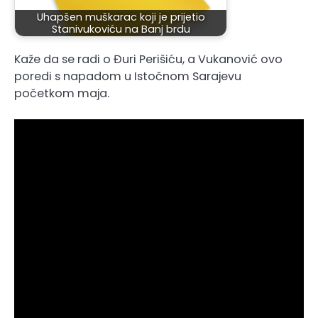
Uhapšen muškarac koji je prijetio
Stanivukoviću na Banj brdu
Kaže da se radi o Đuri Perišiću, a Vukanović ovo
poredi s napadom u Istočnom Sarajevu
početkom maja.