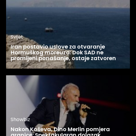
Svijet
Iran postavio uslove za otvaranje
Hormuškog moreuza: Dok SAD ne
promijeni ponašanje, ostaje zatvoren
Showbiz
Nakon Koševa, Dino Merlin pomjera
granice: Spektakularan dolazak