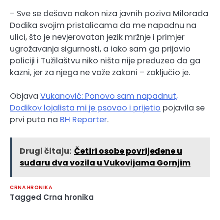
– Sve se dešava nakon niza javnih poziva Milorada
Dodika svojim pristalicama da me napadnu na
ulici, što je nevjerovatan jezik mržnje i primjer
ugrožavanja sigurnosti, a iako sam ga prijavio
policiji i Tužilaštvu niko ništa nije preduzeo da ga
kazni, jer za njega ne važe zakoni – zaključio je.
Objava
Vukanović: Ponovo sam napadnut,
Dodikov lojalista mi je psovao i prijetio
pojavila se
prvi puta na
BH Reporter
.
Drugi čitaju:
Četiri osobe povrijeđene u
sudaru dva vozila u Vukovijama Gornjim
CRNA HRONIKA
Tagged
Crna hronika