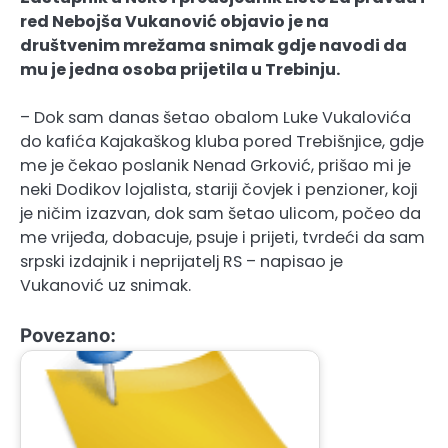
red Nebojša Vukanović objavio je na
društvenim mrežama snimak gdje navodi da
mu je jedna osoba prijetila u Trebinju.
– Dok sam danas šetao obalom Luke Vukalovića
do kafića Kajakaškog kluba pored Trebišnjice, gdje
me je čekao poslanik Nenad Grković, prišao mi je
neki Dodikov lojalista, stariji čovjek i penzioner, koji
je ničim izazvan, dok sam šetao ulicom, počeo da
me vrijeđa, dobacuje, psuje i prijeti, tvrdeći da sam
srpski izdajnik i neprijatelj RS – napisao je
Vukanović uz snimak.
Povezano: