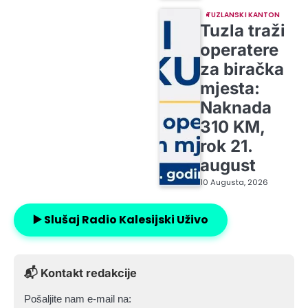
TUZLANSKI KANTON
Tuzla traži
operatere
za biračka
mjesta:
Naknada
310 KM,
rok 21.
august
10 Augusta, 2026
▶️ Slušaj Radio Kalesijski Uživo
📬 Kontakt redakcije
Pošaljite nam e-mail na: