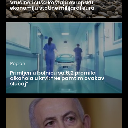
Vrućine i suša koštaju evropsku
ekonomiju stotine milijardi eura
Region
Primljen u bolnicu sa 6,2 promila
alkohola u krvi: “Ne pamtim ovakav
slučaj”