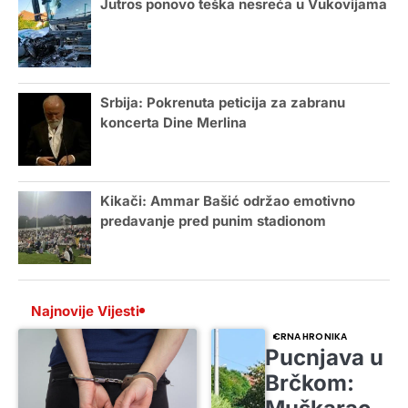
Jutros ponovo teška nesreća u Vukovijama
Srbija: Pokrenuta peticija za zabranu
koncerta Dine Merlina
Kikači: Ammar Bašić održao emotivno
predavanje pred punim stadionom
Najnovije Vijesti
CRNA HRONIKA
Pucnjava u
Brčkom: