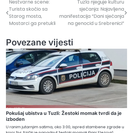
Nestvarne scene:
Tuzla njeguje kulturu
Navigacija
Turista skočio sa
sjećanja: Najavljena
članaka
Starog mosta,
manifestacija “Dani sjećanja
Mostarci ga pretukli
na genocid u Srebrenici”
Povezane vijesti
Pokušaj ubistva u Tuzli: Žestoki momak tvrdi da je
izboden
U ranim jutarnjim satima, oko 3:00, ispred stambene zgrade u
kojoj živi, fizički je napadnut žestoki momak Đani Еlezović,