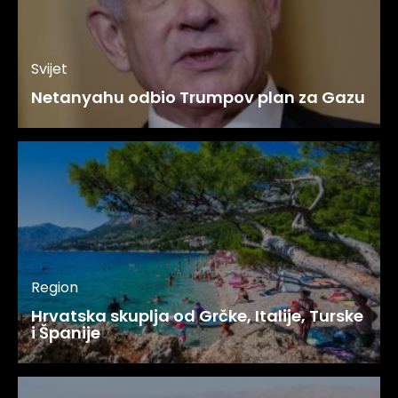
Svijet
Netanyahu odbio Trumpov plan za Gazu
Region
Hrvatska skuplja od Grčke, Italije, Turske
i Španije