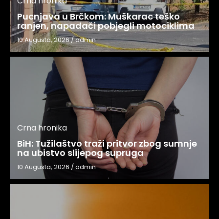
Crna hronika
Pucnjava u Brčkom: Muškarac teško
ranjen, napadači pobjegli motociklima
10 Augusta, 2026
/
admin
Crna hronika
BiH: Tužilaštvo traži pritvor zbog sumnje
na ubistvo slijepog supruga
10 Augusta, 2026
/
admin