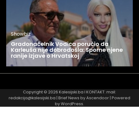
Showbiz
Gradonačelnik Vodica poručio da
Karleuša nije dobrodošla: Sporne njene
ranije izjave o Hrvatskoj
Najnovije
Najčitanije
Copyright © 2026
Kalesijski.ba
I KONTAKT: mail:
redakcija@kalesijski.ba | Brief News by
Ascendoor
| Powered
by
WordPress
.