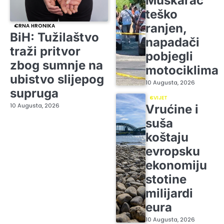
Muškarac
teško
ranjen,
CRNA HRONIKA
BiH: Tužilaštvo
napadači
traži pritvor
pobjegli
zbog sumnje na
motociklima
ubistvo slijepog
10 Augusta, 2026
supruga
SVIJET
10 Augusta, 2026
Vrućine i
suša
koštaju
evropsku
ekonomiju
stotine
milijardi
eura
10 Augusta, 2026