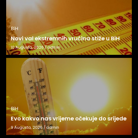
BiH
Novi val ekstremnih vrućina stiže u BiH
10 Augusta, 2026
/
admin
BiH
Evo kakvo nas vrijeme očekuje do srijede
9 Augusta, 2026
/
admin