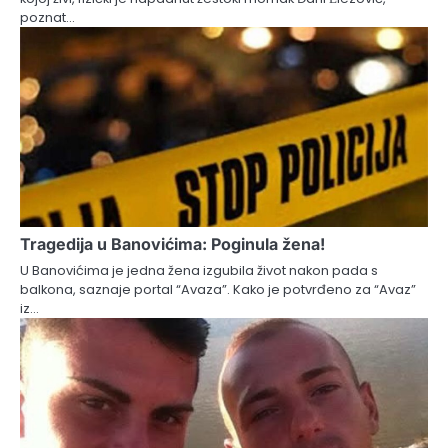
poznat…
Tragedija u Banovićima: Poginula žena!
U Banovićima je jedna žena izgubila život nakon pada s
balkona, saznaje portal “Avaza”. Kako je potvrđeno za “Avaz”
iz…