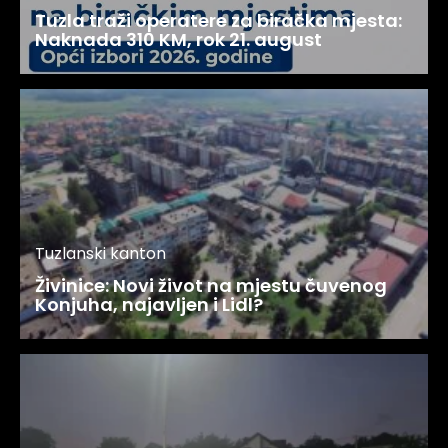
Tuzla traži operatere za biračka mjesta:
Naknada 310 KM, rok 21. august
Tuzlanski kanton
Živinice: Novi život na mjestu čuvenog
Konjuha, najavljen i Lidl?