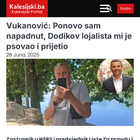
Skip
Kalesijski.ba
Radio
to
Kalesijski Portal
content
Vukanović: Ponovo sam
napadnut, Dodikov lojalista mi je
psovao i prijetio
28 Juna, 2025
Zastupnik u NSRS i predsjednik Liste Za pravdu i