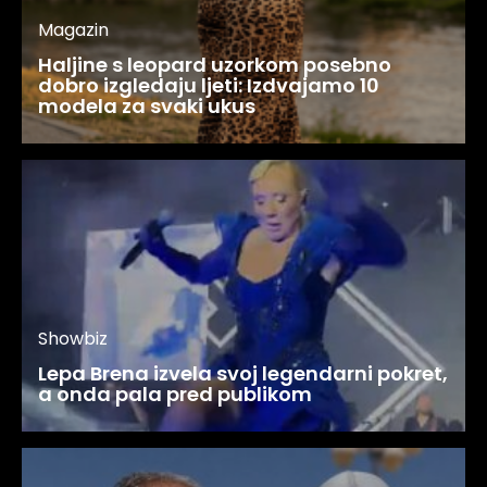
Magazin
Haljine s leopard uzorkom posebno
dobro izgledaju ljeti: Izdvajamo 10
modela za svaki ukus
Showbiz
Lepa Brena izvela svoj legendarni pokret,
a onda pala pred publikom