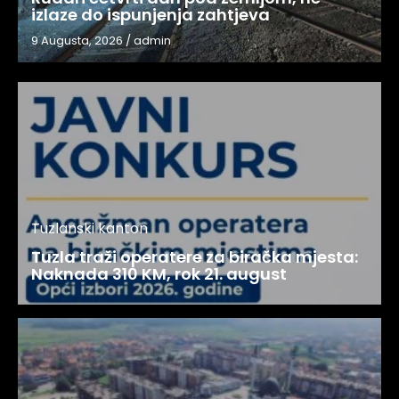
izlaze do ispunjenja zahtjeva
9 Augusta, 2026
/
admin
Tuzlanski kanton
Tuzla traži operatere za biračka mjesta:
Naknada 310 KM, rok 21. august