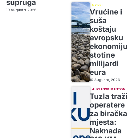
supruga
SVIJET
10 Augusta, 2026
Vrućine i
suša
koštaju
evropsku
ekonomiju
stotine
milijardi
eura
10 Augusta, 2026
TUZLANSKI KANTON
Tuzla traži
operatere
za biračka
mjesta:
Naknada