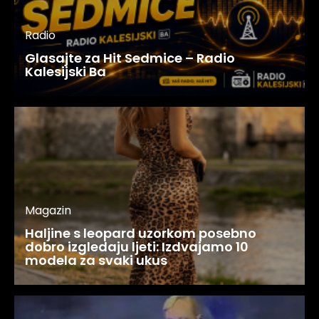
Radio
Glasajte za Hit Sedmice – Radio
Kalesijski Ba
Magazin
Haljine s leopard uzorkom posebno
dobro izgledaju ljeti: Izdvajamo 10
modela za svaki ukus