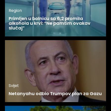
Region
Primljen u bolnicu sa 6,2 promila
alkohola u krvi: “Ne pamtim ovakav
slučaj”
Svijet
Netanyahu odbio Trumpov plan za Gazu