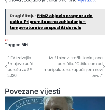
glasova”, zaključio je Vukanović, pišu
Vijesti.ba
.
Drugi čitaju:
FHMZ objavio prognozu do
petka: Pripremite se na zahlađenje –
temperature će se spustiti do nule
BIH
Tagged
BiH
FIFA izdvojila
Muž i sinovi tražili Hanku, ona
Navigacija
Zmajeve uoči
poručila: “Otišla sam od
članaka
baraža za SP
manipulatora, započinjem novi
2026.
život”
Povezane vijesti