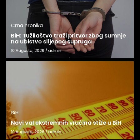
Crna hronika
BiH: Tužilaštvo traži pritvor zbog sumnje
na ubistvo slijepog supruga
10 Augusta, 2026
/
admin
BiH
Novi val ekstremnih vrućina stiže u BiH
10 Augusta, 2026
/
admin