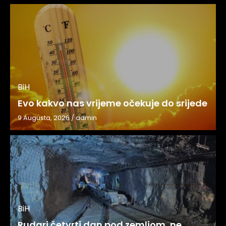
BiH
Evo kakvo nas vrijeme očekuje do srijede
9 Augusta, 2026
/
admin
BiH
Rudari četvrti dan pod zemljom, ne