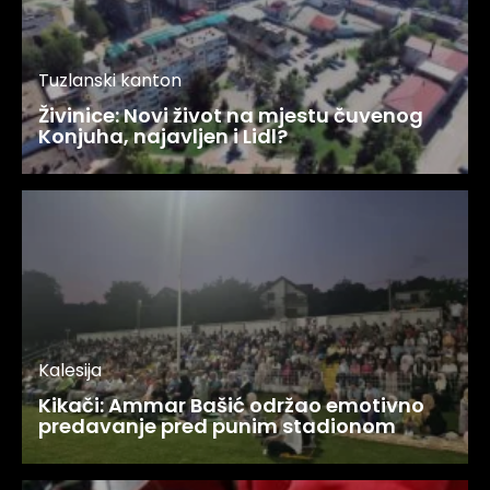
Tuzlanski kanton
Živinice: Novi život na mjestu čuvenog
Konjuha, najavljen i Lidl?
Kalesija
Kikači: Ammar Bašić održao emotivno
predavanje pred punim stadionom