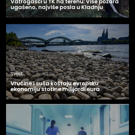
Vatrogasci u TK na terenu: Više požara
ugašeno, najviše posla u Kladnju
Svijet
Vrućine i suša koštaju evropsku
ekonomiju stotine milijardi eura