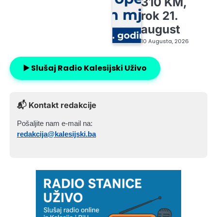
310 KM,
rok 21.
august
10 Augusta, 2026
▶️ Slušaj Radio Kalesijski Uživo
📬 Kontakt redakcije
Pošaljite nam e-mail na:
redakcija@kalesijski.ba