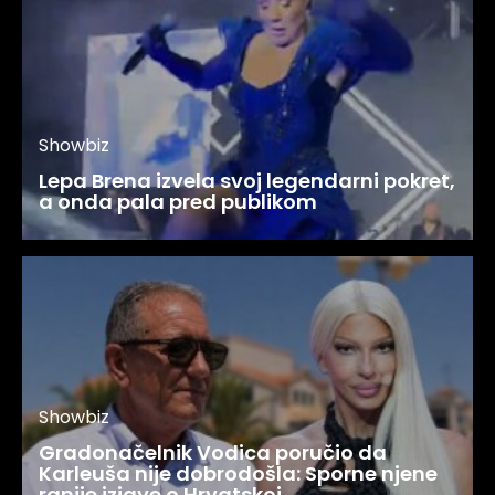
Showbiz
Lepa Brena izvela svoj legendarni pokret,
a onda pala pred publikom
Showbiz
Gradonačelnik Vodica poručio da
Karleuša nije dobrodošla: Sporne njene
ranije izjave o Hrvatskoj