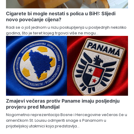
Cigarete bi mogle nestati s polica u BiH!: Slijedi
novo povećanje cijena?
Radi se o još jednom u nizu poskupljenja u posljednjih nekoliko
godina, što je teret kojeg trgovci više ne mogu…
Zmajevi večeras protiv Paname imaju posljednju
provjeru pred Mundijal
Nogometna reprezentacija Bosne i Hercegovine večeras će u
američkom St. Louisu odmjeriti snage s Panamom u
prijateljskoj utakmici koja predstavlja…