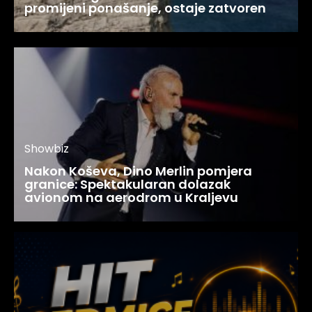
promijeni ponašanje, ostaje zatvoren
Showbiz
Nakon Koševa, Dino Merlin pomjera
granice: Spektakularan dolazak
avionom na aerodrom u Kraljevu