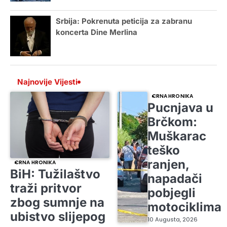
Srbija: Pokrenuta peticija za zabranu
koncerta Dine Merlina
Najnovije Vijesti
CRNA HRONIKA
Pucnjava u
Brčkom:
Muškarac
teško
ranjen,
CRNA HRONIKA
BiH: Tužilaštvo
napadači
traži pritvor
pobjegli
zbog sumnje na
motociklima
ubistvo slijepog
10 Augusta, 2026