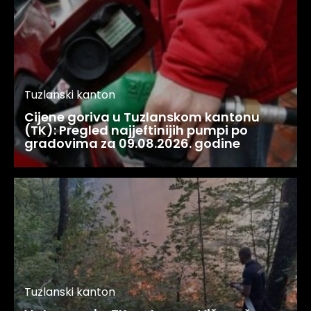
Tuzlanski kanton
Cijene goriva u Tuzlanskom kantonu
(TK): Pregled najjeftinijih pumpi po
gradovima za 09.08.2026. godine
Tuzlanski kanton