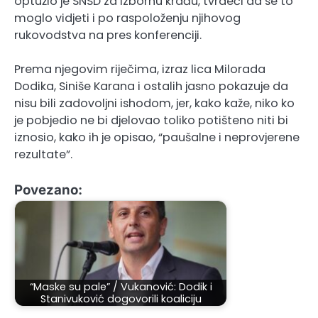
optužio je SNSD za izbornu krađu, tvrdeći da se to
moglo vidjeti i po raspoloženju njihovog
rukovodstva na pres konferenciji.
Prema njegovim riječima, izraz lica Milorada
Dodika, Siniše Karana i ostalih jasno pokazuje da
nisu bili zadovoljni ishodom, jer, kako kaže, niko ko
je pobjedio ne bi djelovao toliko potišteno niti bi
iznosio, kako ih je opisao, “paušalne i neprovjerene
rezultate”.
Povezano:
“Maske su pale” / Vukanović: Dodik i
Stanivuković dogovorili koaliciju