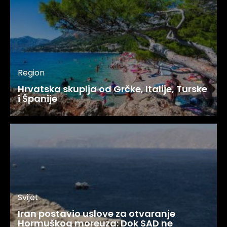
Region
Hrvatska skuplja od Grčke, Italije, Turske
i Španije
Svijet
Iran postavio uslove za otvaranje
Hormuškog moreuza: Dok SAD ne