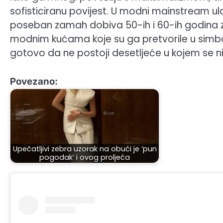
sofisticiranu povijest. U modni mainstream ula
poseban zamah dobiva 50-ih i 60-ih godina z
modnim kućama koje su ga pretvorile u simb
gotovo da ne postoji desetljeće u kojem se n
Povezano:
Upečatljivi zebra uzorak na obući je ‘pun
pogodak’ i ovog proljeća