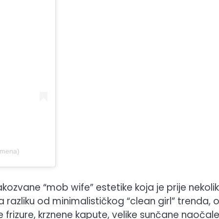
umena)
takozvane “mob wife” estetike koja je prije nekoli
azliku od minimalističkog “clean girl” trenda, 
e frizure, krznene kapute, velike sunčane naočale 