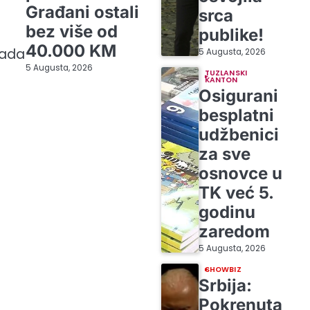
Građani ostali
srca
bez više od
publike!
40.000 KM
tada
5 Augusta, 2026
5 Augusta, 2026
TUZLANSKI
KANTON
Osigurani
besplatni
udžbenici
za sve
osnovce u
TK već 5.
godinu
zaredom
5 Augusta, 2026
SHOWBIZ
Srbija:
Pokrenuta