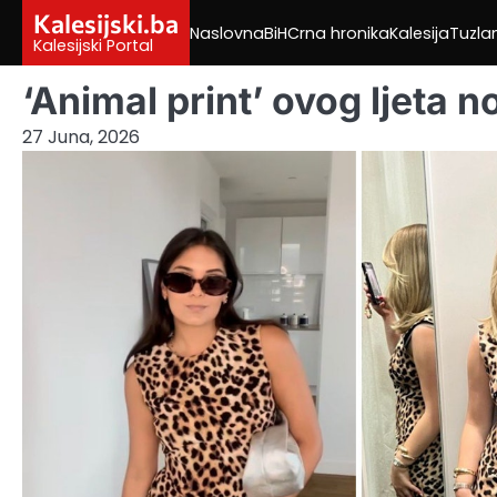
Skip
Kalesijski.ba
Naslovna
BiH
Crna hronika
Kalesija
Tuzla
to
Kalesijski Portal
content
‘Animal print’ ovog ljeta n
27 Juna, 2026