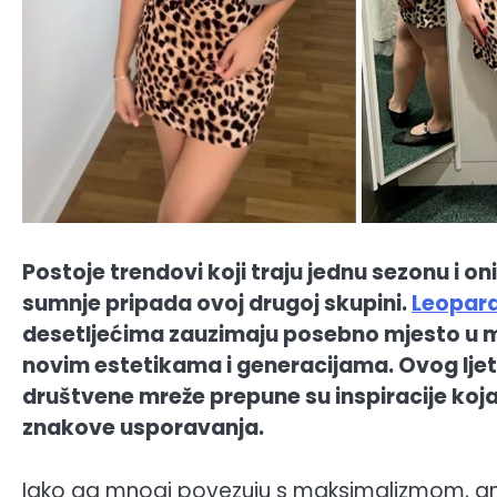
Postoje trendovi koji traju jednu sezonu i on
sumnje pripada ovoj drugoj skupini.
Leopar
desetljećima zauzimaju posebno mjesto u m
novim estetikama i generacijama. Ovog lje
društvene mreže prepune su inspiracije koj
znakove usporavanja.
Iako ga mnogi povezuju s maksimalizmom, ani