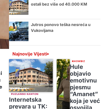
ostali bez više od 40.000 KM
Jutros ponovo teška nesreća u
Vukovijama
Najnovije Vijesti
SHOWBIZ
Hule
objavio
i
emotivnu
a
pjesmu
e
“Amanet”
TUZLANSKI KANTON
Internetska
koja je već
prevara u TK:
osvojila