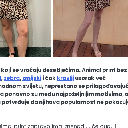
i koji se vraćaju desetljećima. Animal print bez
d
,
zebra
,
zmijski
i čak
kravlji
uzorak već
odnom svijetu, neprestano se prilagođavajuć
ta ponovno su među najpoželjnijim motivima, 
a potvrđuje da njihova popularnost ne pokazuj
mal print zapravo ima iznenađujuće dugu i