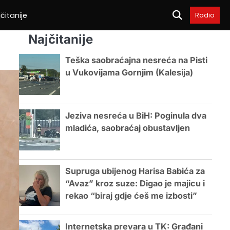
čitanije
Radio
Najčitanije
Teška saobraćajna nesreća na Pisti
u Vukovijama Gornjim (Kalesija)
Jeziva nesreća u BiH: Poginula dva
mladića, saobraćaj obustavljen
Supruga ubijenog Harisa Babića za
“Avaz” kroz suze: Digao je majicu i
rekao “biraj gdje ćeš me izbosti”
Internetska prevara u TK: Građani