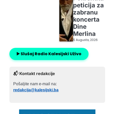
peticija za
zabranu
koncerta
Dine
Merlina
5 Augusta, 2026
▶️ Slušaj Radio Kalesijski Uživo
📬 Kontakt redakcije
Pošaljite nam e-mail na:
redakcija@kalesijski.ba