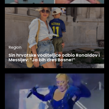
Region
Sin hrvatske voditeljice odbio Ronaldov i
Messijev: “Ja bih dres Bosne!”