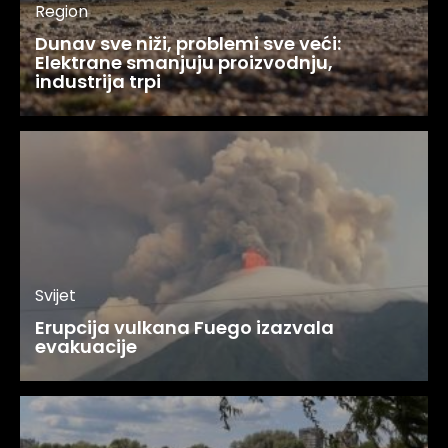
Region
Dunav sve niži, problemi sve veći:
Elektrane smanjuju proizvodnju,
industrija trpi
Svijet
Erupcija vulkana Fuego izazvala
evakuacije