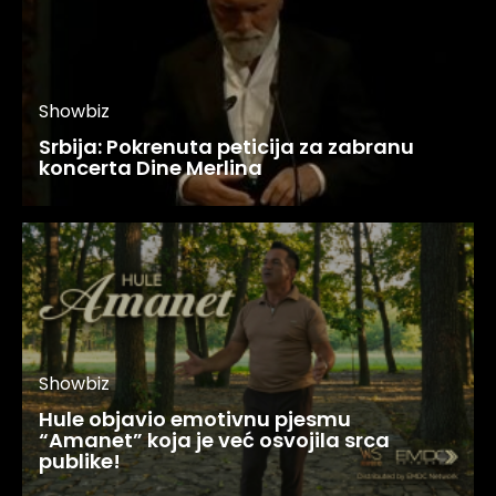
Showbiz
Srbija: Pokrenuta peticija za zabranu
koncerta Dine Merlina
Showbiz
Hule objavio emotivnu pjesmu
“Amanet” koja je već osvojila srca
publike!