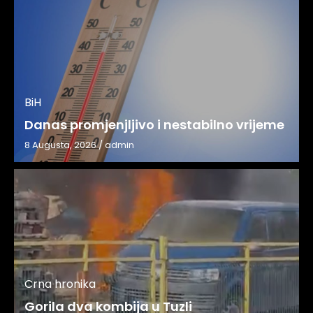
BiH
Danas promjenjljivo i nestabilno vrijeme
8 Augusta, 2026
/
admin
Crna hronika
Gorila dva kombija u Tuzli