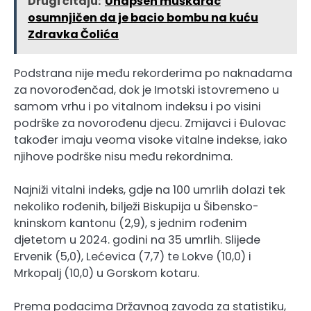
Drugi čitaju:
Uhapšen muškarac
osumnjičen da je bacio bombu na kuću
Zdravka Čolića
Podstrana nije među rekorderima po naknadama
za novorođenčad, dok je Imotski istovremeno u
samom vrhu i po vitalnom indeksu i po visini
podrške za novorođenu djecu. Zmijavci i Đulovac
također imaju veoma visoke vitalne indekse, iako
njihove podrške nisu među rekordnima.
Najniži vitalni indeks, gdje na 100 umrlih dolazi tek
nekoliko rođenih, bilježi Biskupija u Šibensko-
kninskom kantonu (2,9), s jednim rođenim
djetetom u 2024. godini na 35 umrlih. Slijede
Ervenik (5,0), Lećevica (7,7) te Lokve (10,0) i
Mrkopalj (10,0) u Gorskom kotaru.
Prema podacima Državnog zavoda za statistiku,