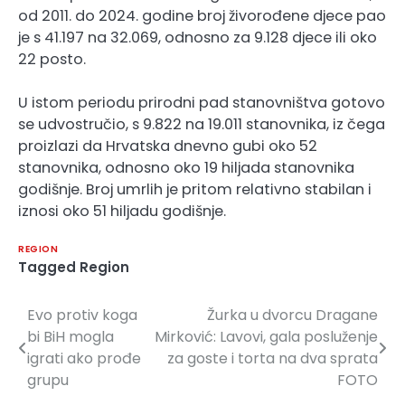
od 2011. do 2024. godine broj živorođene djece pao
je s 41.197 na 32.069, odnosno za 9.128 djece ili oko
22 posto.
U istom periodu prirodni pad stanovništva gotovo
se udvostručio, s 9.822 na 19.011 stanovnika, iz čega
proizlazi da Hrvatska dnevno gubi oko 52
stanovnika, odnosno oko 19 hiljada stanovnika
godišnje. Broj umrlih je pritom relativno stabilan i
iznosi oko 51 hiljadu godišnje.
REGION
Tagged
Region
Evo protiv koga
Žurka u dvorcu Dragane
Navigacija
bi BiH mogla
Mirković: Lavovi, gala posluženje
članaka
igrati ako prođe
za goste i torta na dva sprata
grupu
FOTO