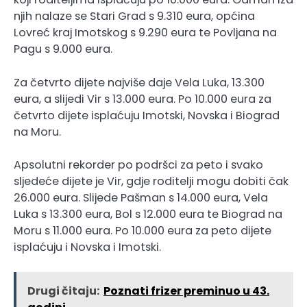
njih nalaze se Stari Grad s 9.310 eura, općina
Lovreć kraj Imotskog s 9.290 eura te Povljana na
Pagu s 9.000 eura.
Za četvrto dijete najviše daje Vela Luka, 13.300
eura, a slijedi Vir s 13.000 eura. Po 10.000 eura za
četvrto dijete isplaćuju Imotski, Novska i Biograd
na Moru.
Apsolutni rekorder po podršci za peto i svako
sljedeće dijete je Vir, gdje roditelji mogu dobiti čak
26.000 eura. Slijede Pašman s 14.000 eura, Vela
Luka s 13.300 eura, Bol s 12.000 eura te Biograd na
Moru s 11.000 eura. Po 10.000 eura za peto dijete
isplaćuju i Novska i Imotski.
Drugi čitaju:
Poznati frizer preminuo u 43.