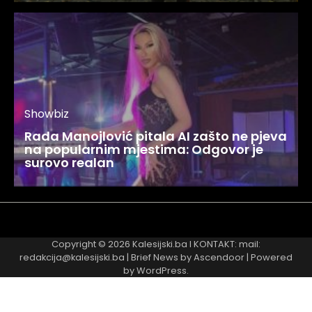
Showbiz
Rada Manojlović pitala AI zašto ne pjeva
na popularnim mjestima: Odgovor je
surovo realan
Najnovije
Najčitanije
Copyright © 2026
Kalesijski.ba
I KONTAKT: mail:
redakcija@kalesijski.ba | Brief News by
Ascendoor
| Powered
by
WordPress
.