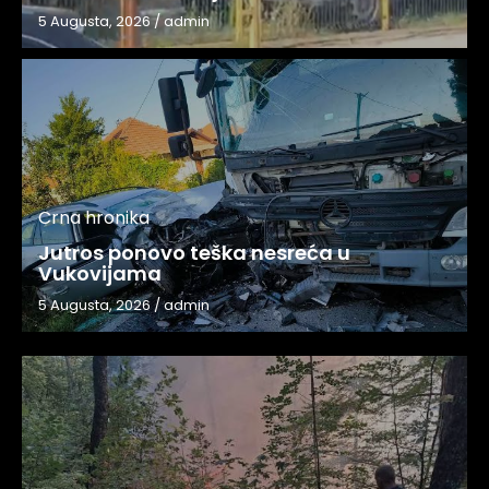
5 Augusta, 2026
/
admin
Crna hronika
Jutros ponovo teška nesreća u
Vukovijama
5 Augusta, 2026
/
admin