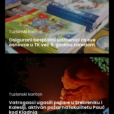
Tuzlanski kanton
Osigurani besplatni udžbenici za sve
osnovce u TK već 5. godinu zaredom
Tuzlanski kanton
Vatrogasci ugasili požare u Srebreniku i
Kalesiji, aktivan požar na lokalitetu Pauč
kod Kladnja