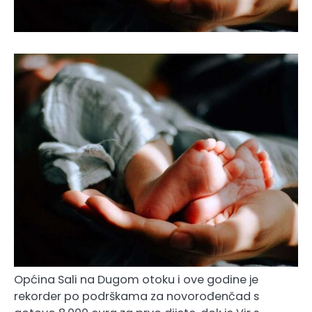
Općina Sali na Dugom otoku i ove godine je
rekorder po podrškama za novorođenčad s