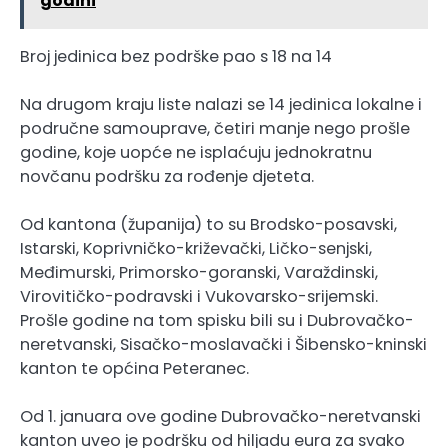
godini
Broj jedinica bez podrške pao s 18 na 14
Na drugom kraju liste nalazi se 14 jedinica lokalne i
područne samouprave, četiri manje nego prošle
godine, koje uopće ne isplaćuju jednokratnu
novčanu podršku za rođenje djeteta.
Od kantona (županija) to su Brodsko-posavski,
Istarski, Koprivničko-križevački, Ličko-senjski,
Međimurski, Primorsko-goranski, Varaždinski,
Virovitičko-podravski i Vukovarsko-srijemski.
Prošle godine na tom spisku bili su i Dubrovačko-
neretvanski, Sisačko-moslavački i Šibensko-kninski
kanton te općina Peteranec.
Od 1. januara ove godine Dubrovačko-neretvanski
kanton uveo je podršku od hiljadu eura za svako