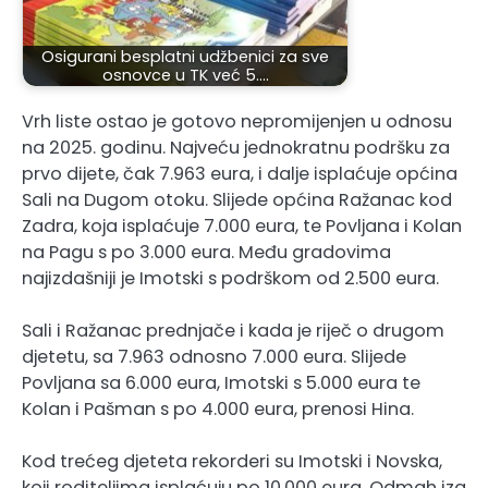
Osigurani besplatni udžbenici za sve
osnovce u TK već 5.…
Vrh liste ostao je gotovo nepromijenjen u odnosu
na 2025. godinu. Najveću jednokratnu podršku za
prvo dijete, čak 7.963 eura, i dalje isplaćuje općina
Sali na Dugom otoku. Slijede općina Ražanac kod
Zadra, koja isplaćuje 7.000 eura, te Povljana i Kolan
na Pagu s po 3.000 eura. Među gradovima
najizdašniji je Imotski s podrškom od 2.500 eura.
Sali i Ražanac prednjače i kada je riječ o drugom
djetetu, sa 7.963 odnosno 7.000 eura. Slijede
Povljana sa 6.000 eura, Imotski s 5.000 eura te
Kolan i Pašman s po 4.000 eura, prenosi Hina.
Kod trećeg djeteta rekorderi su Imotski i Novska,
koji roditeljima isplaćuju po 10.000 eura. Odmah iza