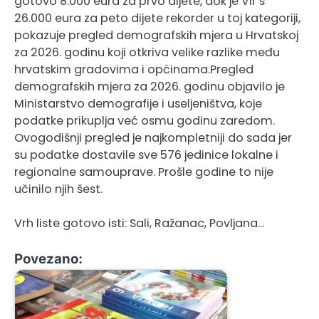
gotovo 8.000 eura za prvo dijete, dok je Vir s
26.000 eura za peto dijete rekorder u toj kategoriji,
pokazuje pregled demografskih mjera u Hrvatskoj
za 2026. godinu koji otkriva velike razlike među
hrvatskim gradovima i općinama.Pregled
demografskih mjera za 2026. godinu objavilo je
Ministarstvo demografije i useljeništva, koje
podatke prikuplja već osmu godinu zaredom.
Ovogodišnji pregled je najkompletniji do sada jer
su podatke dostavile sve 576 jedinice lokalne i
regionalne samouprave. Prošle godine to nije
učinilo njih šest.
Vrh liste gotovo isti: Sali, Ražanac, Povljana…
Povezano: