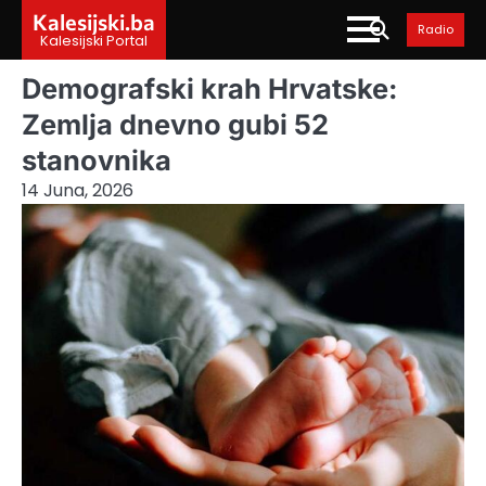
Skip
Kalesijski.ba
Radio
to
Kalesijski Portal
content
Demografski krah Hrvatske:
Zemlja dnevno gubi 52
stanovnika
14 Juna, 2026