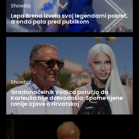
Showbiz
Lepa Brena izvela svoj legendarni pokret,
a onda pala pred publikom
Showbiz
Gradonačelnik Vodica poručio da
Karleuša nije dobrodošla: Sporne njene
ranije izjave o Hrvatskoj