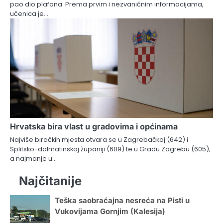
pao dio plafona. Prema prvim i nezvaničnim informacijama,
učenica je…
Hrvatska bira vlast u gradovima i općinama
Najviše biračkih mjesta otvara se u Zagrebačkoj (642) i
Splitsko-dalmatinskoj županiji (609) te u Gradu Zagrebu (605),
a najmanje u…
Najčitanije
Teška saobraćajna nesreća na Pisti u
Vukovijama Gornjim (Kalesija)