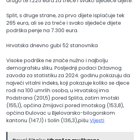
drugo te 1.225 eura za treće i svako sljedeće dijete.
Split, s druge strane, za prvo dijete isplaćuje tek
265 eura, ali se za treće i svako sljedeće dijete
podrška penje na 7.300 eura.
Hrvatska dnevno gubi 52 stanovnika
Visoke podrške ne znače nužno i najbolju
demografsku sliku. Posljednji podaci Državnog
zavoda za statistiku za 2024. godinu pokazuju da
najveći vitalni indeks, koji pokazuje koliko se djece
rodi na 100 umrlih osoba, u Hrvatskoj ima
Podstrana (201,5) pored Splita, zatim Imotski
(155,1), općina Zmijavci pored Imotskog (153,8),
općina Đulovac u Bjelovarsko-bilogorskom
kantonu (147,1) i Solin (136,3),pišu
Vijesti