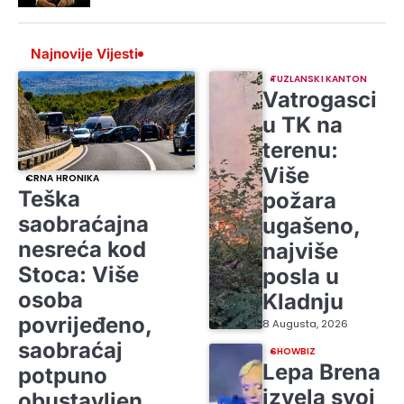
Najnovije Vijesti
TUZLANSKI KANTON
Vatrogasci
u TK na
terenu:
Više
CRNA HRONIKA
Teška
požara
saobraćajna
ugašeno,
nesreća kod
najviše
Stoca: Više
posla u
osoba
Kladnju
povrijeđeno,
8 Augusta, 2026
saobraćaj
SHOWBIZ
Lepa Brena
potpuno
izvela svoj
obustavljen