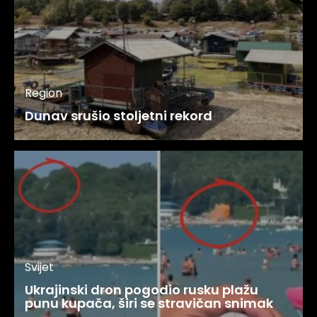
Region
Dunav srušio stoljetni rekord
Svijet
Ukrajinski dron pogodio rusku plažu
punu kupača, širi se stravičan snimak