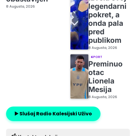
legendarni
8 Augusta, 2026
pokret, a
onda pala
pred
publikom
8 Augusta, 2026
SPORT
Preminuo
otac
Lionela
Mesija
8 Augusta, 2026
▶️ Slušaj Radio Kalesijski Uživo