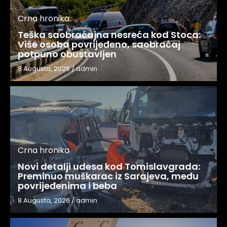
Crna hronika
Teška saobraćajna nesreća kod Stoca:
Više osoba povrijeđeno, saobraćaj
potpuno obustavljen
8 Augusta, 2026
/
admin
Crna hronika
Novi detalji udesa kod Tomislavgrada:
Preminuo muškarac iz Sarajeva, među
povrijeđenima i beba
8 Augusta, 2026
/
admin