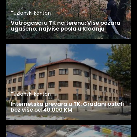
Tuzlanski kanton
Vatrogasci u TK na terenu: Više požara
ugašeno, najviše posla u Kladnju
Tuzlanski kanton
Internetska prevara u TK: Građani ostali
bez više od 40.000 KM