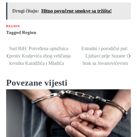
Drugi čitaju:
Hitno povučene smokve sa tržišta!
REGION
Tagged
Region
Sud BiH: Potvrđena optužnica
Estradni i porodični put:
Navigacija
protiv Kraljevića zbog veličanja
Ljubavi prije Suzane i
članaka
krvnika Karadžića i Mladića
brak sa Jovanovićevom
Povezane vijesti