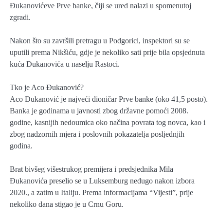
Đukanovićeve Prve banke, čiji se ured nalazi u spomenutoj
zgradi.
Nakon što su završili pretragu u Podgorici, inspektori su se
uputili prema Nikšiću, gdje je nekoliko sati prije bila opsjednuta
kuća Đukanovića u naselju Rastoci.
Tko je Aco Đukanović?
Aco Đukanović je najveći dioničar Prve banke (oko 41,5 posto).
Banka je godinama u javnosti zbog državne pomoći 2008.
godine, kasnijih nedoumica oko načina povrata tog novca, kao i
zbog nadzornih mjera i poslovnih pokazatelja posljednjih
godina.
Brat bivšeg višestrukog premijera i predsjednika Mila
Đukanovića preselio se u Luksemburg nedugo nakon izbora
2020., a zatim u Italiju. Prema informacijama “Vijesti”, prije
nekoliko dana stigao je u Crnu Goru.