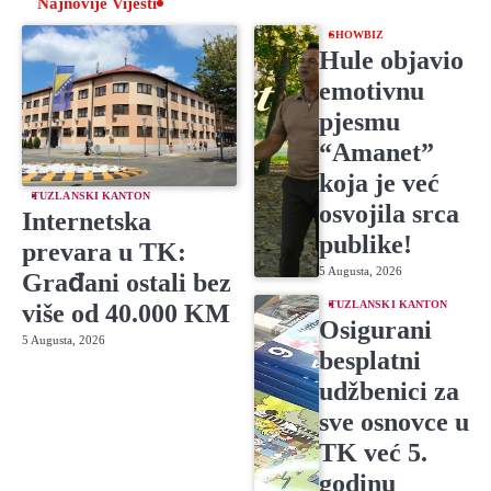
Najnovije Vijesti
SHOWBIZ
Hule objavio
emotivnu
pjesmu
“Amanet”
koja je već
TUZLANSKI KANTON
osvojila srca
Internetska
publike!
prevara u TK:
5 Augusta, 2026
Građani ostali bez
TUZLANSKI KANTON
više od 40.000 KM
Osigurani
5 Augusta, 2026
besplatni
udžbenici za
sve osnovce u
TK već 5.
godinu