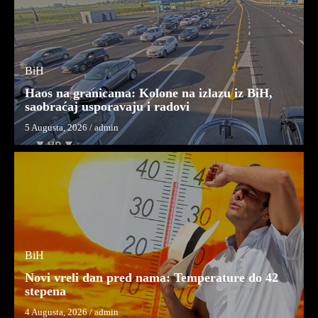
BiH
Haos na granicama: Kolone na izlazu iz BiH,
saobraćaj usporavaju i radovi
5 Augusta, 2026
/
admin
BiH
Novi vreli dan pred nama: Temperature do 42
stepena
4 Augusta, 2026
/
admin