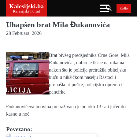
Skip
Kalesijski.ba
Radio
to
Kalesijski Portal
content
Uhapšen brat Mila Đukanovića
28 Februara, 2026
Brat bivšeg predsjednika Crne Gore, Mila
Đukanovića , dobio je lisice na rukama
nakon što je policija pretražila obiteljsku
kuću u nikšićkom naselju Rastoci i
pronašla tri puške, policijsku opremu i
pancirke.
Đukanovićeva imovina pretraživana je od oko 13 sati jučer do
kasno u noć.
Povezano: