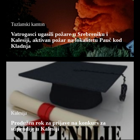
Tuzlanski kanton
Vatrogasci ugasili požare u Srebreniku i
Kalesiji, aktivan požar na lokalitetu Pauč kod
Kladnja
Kalesija
Produžen rok za prijave na konkurs za
stipendije u Kalesiji