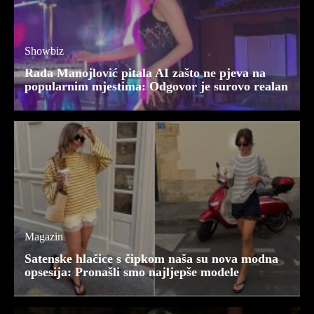
Showbiz
Rada Manojlović pitala AI zašto ne pjeva na
popularnim mjestima: Odgovor je surovo realan
Magazin
Satenske hlačice s čipkom naša su nova modna
opsesija: Pronašli smo najljepše modele