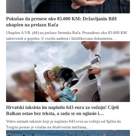
Pokušao da prenese oko 85.000 KM: Državljanin BiH
uhapšen na prelazu Rača
Uhapšen A.V.R. (46) na prelazu Sremska Rača. Pronađeno oko 85.000 KM
sakrivenih u gepeku. U vozilu nađena i falsifikovana dokumenta.…
Hrvatski taksista im naplatio 643 eura za vožnju! Cijeli
Balkan ostao bez teksta, a sada se on oglasio i…
Video snimak taksiste koјi јe naplatio 643 evra za vožnju od Splita do
Trogira postao јe viralan na društvenim mrežama,…