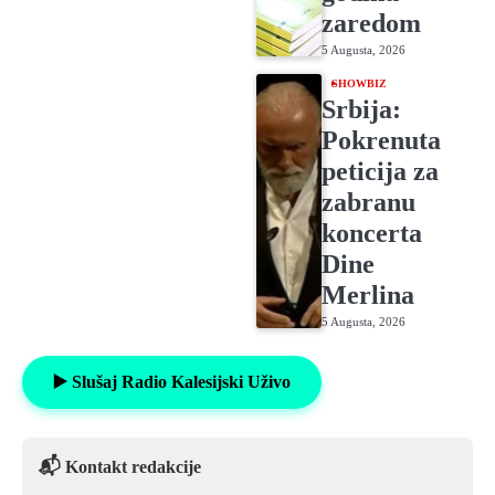
zaredom
5 Augusta, 2026
SHOWBIZ
Srbija:
Pokrenuta
peticija za
zabranu
koncerta
Dine
Merlina
5 Augusta, 2026
▶️ Slušaj Radio Kalesijski Uživo
📬 Kontakt redakcije