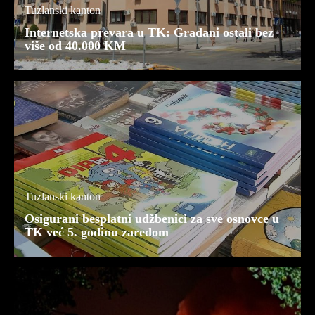
Tuzlanski kanton
Internetska prevara u TK: Građani ostali bez
više od 40.000 KM
Tuzlanski kanton
Osigurani besplatni udžbenici za sve osnovce u
TK već 5. godinu zaredom