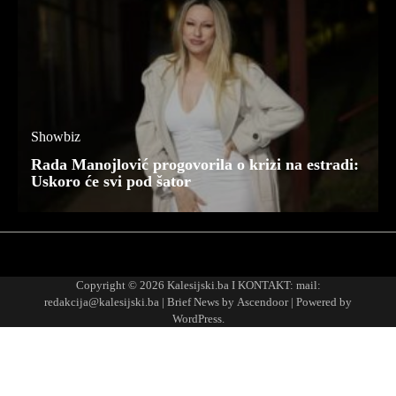
Showbiz
Rada Manojlović progovorila o krizi na estradi:
Uskoro će svi pod šator
Najnovije
Najčitanije
Copyright © 2026
Kalesijski.ba
I KONTAKT: mail:
redakcija@kalesijski.ba | Brief News by
Ascendoor
| Powered by
WordPress
.