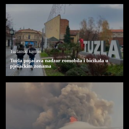
Tuzlanski kanton
Tuzla pojačava nadzor romobila i bicikala u
pješačkim zonama