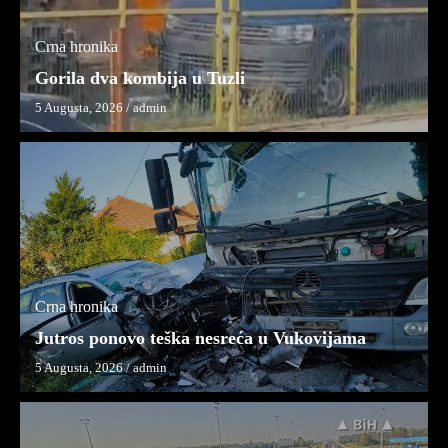
Crna hronika
Gorila dva kombija u Tuzli
5 Augusta, 2026
/
admin
Crna hronika
Jutros ponovo teška nesreća u Vukovijama
5 Augusta, 2026
/
admin