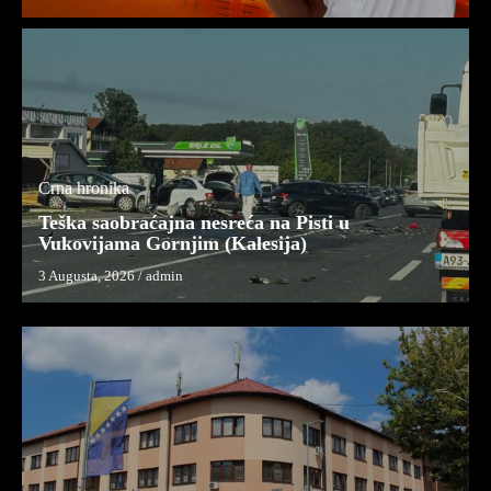
Crna hronika
Teška saobraćajna nesreća na Pisti u
Vukovijama Gornjim (Kalesija)
3 Augusta, 2026
/
admin