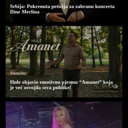
Srbija: Pokrenuta peticija za zabranu koncerta
Dine Merlina
Showbiz
Hule objavio emotivnu pjesmu “Amanet” koja
je već osvojila srca publike!