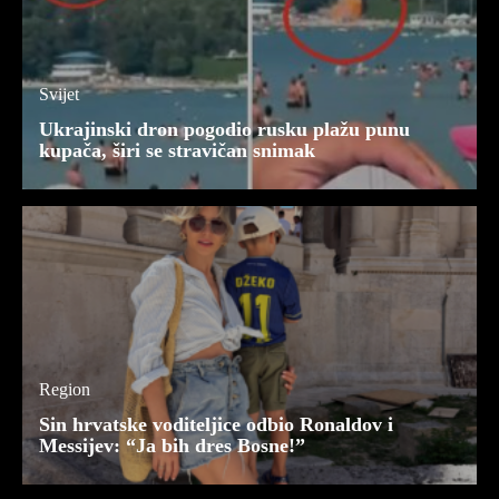
Svijet
Ukrajinski dron pogodio rusku plažu punu
kupača, širi se stravičan snimak
Region
Sin hrvatske voditeljice odbio Ronaldov i
Messijev: “Ja bih dres Bosne!”