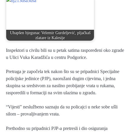
Uhapšen bjegunac Velemir Gurdeljević, pljačkaš
zlatare iz Kalesije
Inspektori u civilu bili su u petak satima raspoređeni oko zgrade
u Ulici Vuka Karadžića u centru Podgorice.
Pretraga je započela tek nakon što su se pripadnici Specijalne
policijske jedinice (PJP), naoružani dugim cijevima, i jedna
skupina sa sredstvom za nasilno probijanje vrata u rukama,
rasporedili u formaciji na svim ulazima u zgradu.
“Vijesti” neslužbeno saznaju da su policajci u neke sobe ušli
silom – provaljivanjem vrata.
Prethodno su pripadnici PJP-a pretresli i dio osiguranja