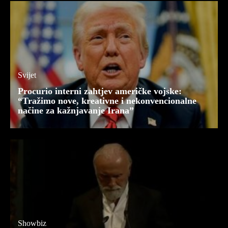
Svijet
Procurio interni zahtjev američke vojske:
“Tražimo nove, kreativne i nekonvencionalne
načine za kažnjavanje Irana”
Showbiz