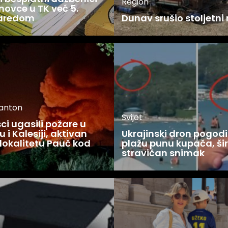
Region
novce u TK već 5.
zaredom
Dunav srušio stoljetni
kanton
Svijet
i ugasili požare u
 i Kalesiji, aktivan
Ukrajinski dron pogodi
lokalitetu Pauč kod
plažu punu kupača, šir
stravičan snimak