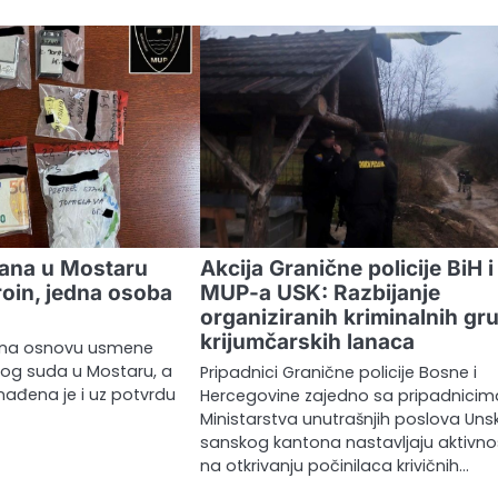
tana u Mostaru
Akcija Granične policije BiH i
oin, jedna osoba
MUP-a USK: Razbijanje
organiziranih kriminalnih gru
krijumčarskih lanaca
en na osnovu usmene
og suda u Mostaru, a
Pripadnici Granične policije Bosne i
nađena je i uz potvrdu
Hercegovine zajedno sa pripadnicim
Ministarstva unutrašnjih poslova Uns
sanskog kantona nastavljaju aktivno
na otkrivanju počinilaca krivičnih…