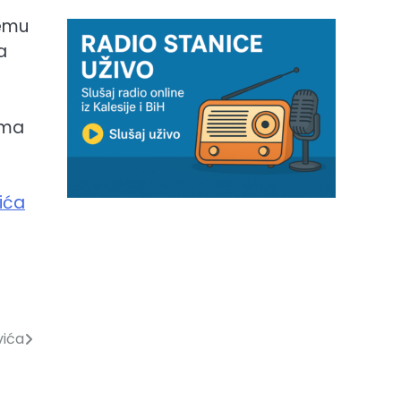
čemu
a
ama
dića
vića