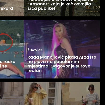
“Amanet” koja je već osvojila
 rekord
srca publike!
Showbiz
Rada Manojlović pitala AI zašto
o rusku
ne pjeva na popularnim
i se
mjestima: Odgovor je surovo
realan