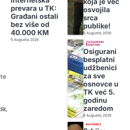
Internetska
koja je već
prevara u TK:
osvojila
Građani ostali
srca
bez više od
publike!
40.000 KM
5 Augusta, 2026
5 Augusta, 2026
TUZLANSKI
KANTON
Osigurani
besplatni
udžbenici
za sve
nte
osnovce u
TK već 5.
godinu
zaredom
ik,
5 Augusta, 2026
SHOWBIZ