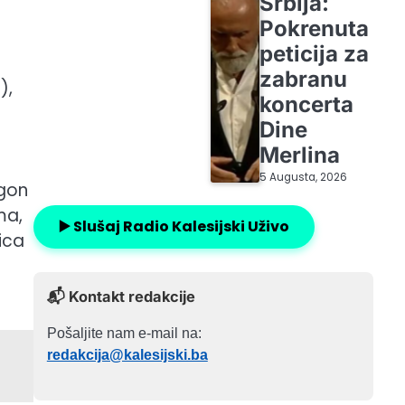
Srbija:
Pokrenuta
peticija za
zabranu
),
koncerta
Dine
Merlina
5 Augusta, 2026
ogon
ma,
▶️ Slušaj Radio Kalesijski Uživo
ica
📬 Kontakt redakcije
Pošaljite nam e-mail na:
redakcija@kalesijski.ba