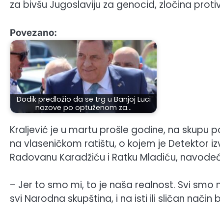
za bivšu Jugoslaviju za genocid, zločina protiv
Povezano:
Dodik predložio da se trg u Banjoj Luci
nazove po optuženom za…
Kraljević je u martu prošle godine, na skupu 
na vlaseničkom ratištu, o kojem je Detektor iz
Radovanu Karadžiću i Ratku Mladiću, navodeći
– Jer to smo mi, to je naša realnost. Svi smo 
svi Narodna skupština, i na isti ili sličan nači