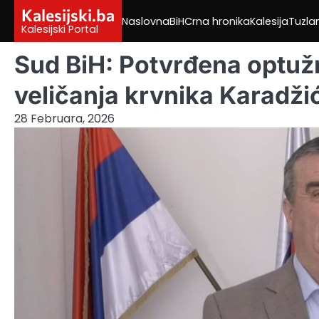
Skip
Kalesijski.ba
Naslovna
BiH
Crna hronika
Kalesija
Tuzla
to
Kalesijski Portal
content
Sud BiH: Potvrđena optužn
veličanja krvnika Karadži
28 Februara, 2026