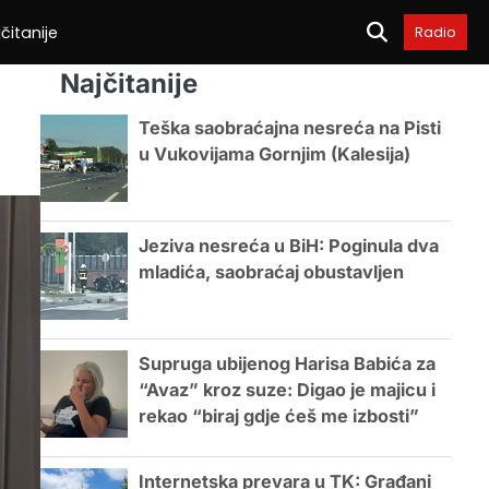
čitanije
Radio
Najčitanije
Teška saobraćajna nesreća na Pisti
u Vukovijama Gornjim (Kalesija)
Jeziva nesreća u BiH: Poginula dva
mladića, saobraćaj obustavljen
Supruga ubijenog Harisa Babića za
“Avaz” kroz suze: Digao je majicu i
rekao “biraj gdje ćeš me izbosti”
Internetska prevara u TK: Građani