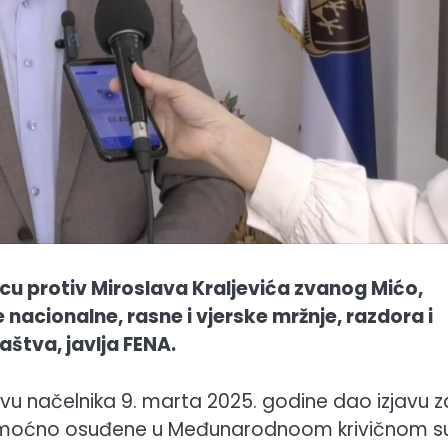
cu protiv Miroslava Kraljevića zvanog Mićo,
nacionalne, rasne i vjerske mržnje, razdora i
aštva, javlja FENA.
jstvu načelnika 9. marta 2025. godine dao izjavu z
ravomoćno osuđene u Međunarodnoom krivičnom 