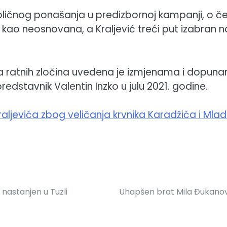
doličnog ponašanja u predizbornoj kampanji, o 
a kao neosnovana, a Kraljević treći put izabran n
nja ratnih zločina uvedena je izmjenama i dopun
redstavnik Valentin Inzko u julu 2021. godine.
raljevića zbog veličanja krvnika Karadžića i Mla
nastanjen u Tuzli
Uhapšen brat Mila Đukano