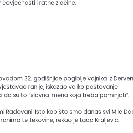
 čovječnosti i ratne zločine.
povodom 32. godišnjice pogibije vojnika iz Derve
vještavao ranije, iskazao veliko poštovanje
 da su to “slavna imena koja treba pominjati”.
mi Radovani. Isto kao što smo danas svi Mile Dod
n branimo te tekovine, rekao je tada Kraljević.