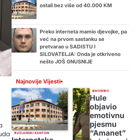
ostali bez više od 40.000 KM
Preko interneta mamio djevojke, pa
već na prvom sastanku se
pretvarao u SADISTU I
SILOVATELJA: Onda je otkriveno
nešto JOŠ GNUSNIJE
Najnovije Vijesti
SHOWBIZ
Hule
objavio
emotivnu
pjesmu
a
“Amanet”
suda
TUZLANSKI KANTON