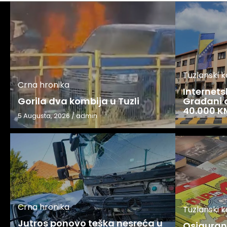
Tuzlanski 
Crna hronika
Internets
Gorila dva kombija u Tuzli
Građani o
40.000 K
5 Augusta, 2026
/
admin
Crna hronika
Tuzlanski 
Jutros ponovo teška nesreća u
Osigurani