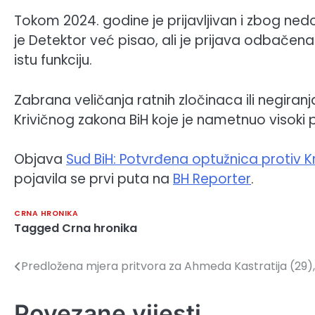
Tokom 2024. godine je prijavljivan i zbog ne
je Detektor već pisao, ali je prijava odbačen
istu funkciju.
Zabrana veličanja ratnih zločinaca ili negira
Krivičnog zakona BiH koje je nametnuo visoki p
Objava
Sud BiH: Potvrđena optužnica protiv K
pojavila se prvi puta na
BH Reporter
.
CRNA HRONIKA
Tagged
Crna hronika
Predložena mjera pritvora za Ahmeda Kastratija (29), 
Navigacija
članaka
Povezane vijesti