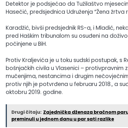
Detektor je podsjećao da Tužilaštvo mjesecima
Hasečić, predsjednica Udruženja “Žena žrtva rat
Karadžić, bivši predsjednik RS-a, i Mladić, n
pred Haškim tribunalom su osuđeni na doživot
počinjene u BiH.
Protiv Kraljevića je u toku sudski postupak
bošnjačkih civila u Vlasenici – protivpravnim 
mučenjima, nestancima i drugim nečovječnim d
protiv njih je potvrđena u februaru 2018., a s
oktobru 2019. godine.
Drugi čitaju:
Zajednička dženaza bračnom paru An
preminuli u jednom danu u par sati razlike