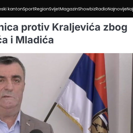
nski kanton
Sport
Region
Svijet
Magazin
Showbiz
Radio
Najnovije
Naj
ica protiv Kraljevića zbog
ća i Mladića