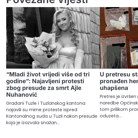
“Mladi život vrijedi više od tri
U pretresu s
godine”: Najavljeni protesti
pronađen her
zbog presude za smrt Ajle
uhapšena
Nuhanović
Pretres je izvrš
naredbe Općinsk
Građani Tuzle i Tuzlanskog kantona
tom prilikom pro
najavili su mirne proteste ispred
oduzeta…
Kantonalnog suda u Tuzli nakon presude
koja je izazvala snažan…