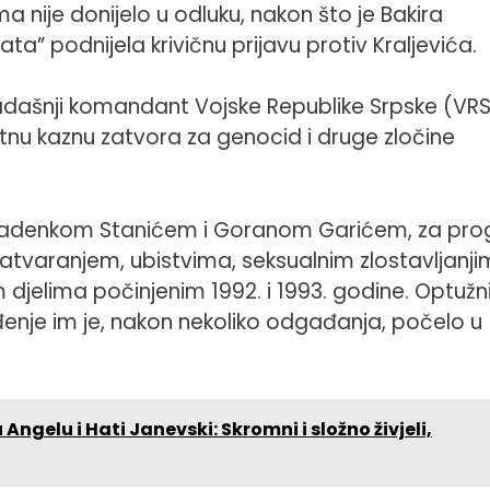
 nije donijelo u odluku, nakon što je Bakira
a” podnijela krivičnu prijavu protiv Kraljevića.
ekadašnji komandant Vojske Republike Srpske (VRS
nu kaznu zatvora za genocid i druge zločine
, s Radenkom Stanićem i Goranom Garićem, za pr
zatvaranjem, ubistvima, seksualnim zlostavljanji
jelima počinjenim 1992. i 1993. godine. Optužn
uđenje im je, nakon nekoliko odgađanja, počelo u
gelu i Hati Janevski: Skromni i složno živjeli,