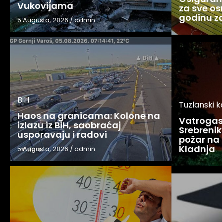
Vukovijama
za sve os
godinu 
5 Augusta, 2026
/
admin
BiH
Tuzlanski 
Haos na granicama: Kolone na
Vatrogasc
izlazu iz BiH, saobraćaj
Srebreniku
usporavaju i radovi
požar na 
Kladnja
5 Augusta, 2026
/
admin