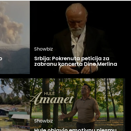
Showbiz
o
Srbija: Pokrenuta peticija za
zabranu koncerta Dine Merlina
Showbiz
Hule objavio emotivnu pjesmu