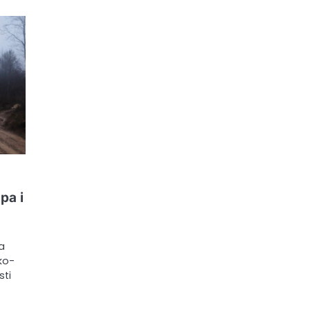
pa i
a
ko-
sti