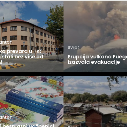
kanton
Svijet
ka prevara u TK:
stali bez više od
Erupcija vulkana Fueg
M
izazvala evakuacije
kanton
 besplatni udžbenici