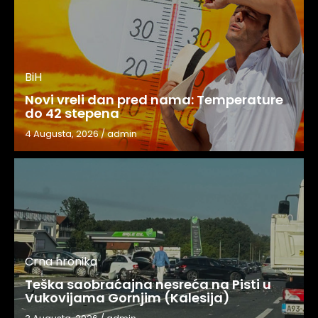
BiH
Novi vreli dan pred nama: Temperature
do 42 stepena
4 Augusta, 2026
/
admin
Crna hronika
Teška saobraćajna nesreća na Pisti u
Vukovijama Gornjim (Kalesija)