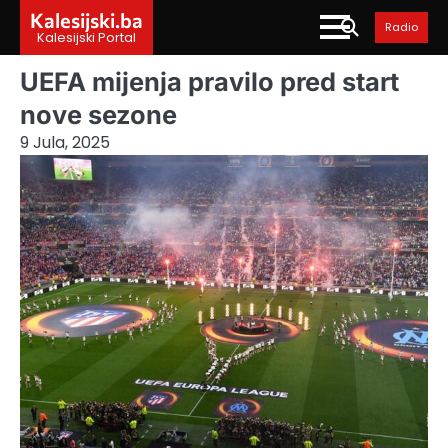
Skip
Kalesijski.ba
Radio
to
Kalesijski Portal
content
UEFA mijenja pravilo pred start
nove sezone
9 Jula, 2025