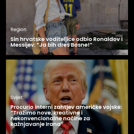
Region
Sin hrvatske voditeljice odbio Ronaldov i
Messijev: “Ja bih dres Bosne!”
Svijet
Procurio interni zahtjev američke vojske:
“Tražimo nove, kreativne i
nekonvencionalne načine za
kažnjavanje Irana”