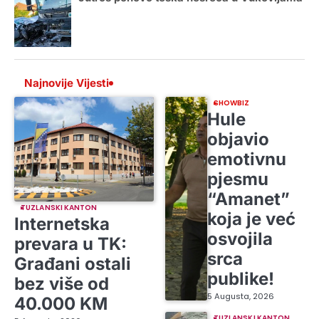
Najnovije Vijesti
SHOWBIZ
Hule
objavio
emotivnu
pjesmu
“Amanet”
TUZLANSKI KANTON
koja je već
Internetska
osvojila
prevara u TK:
srca
Građani ostali
publike!
bez više od
5 Augusta, 2026
40.000 KM
TUZLANSKI KANTON