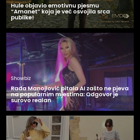
Hule objavio emotivnu pjesmu
“Amanet” koja je već osvojila srca
publike!
Showbiz
Rada Manojlović pitala AI zašto ne pjeva
na popularnim mjestima: Odgovor je
surovo realan