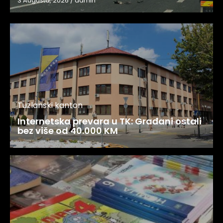
3 Augusta, 2026
/
admin
Tuzlanski kanton
Internetska prevara u TK: Građani ostali
bez više od 40.000 KM