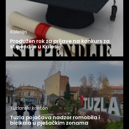
Kalesija
Produžen rok za prijave na konkurs za
stipendije u Kalesiji
Tuzlanski kanton
Tuzla pojačava nadzor romobila i
bicikala u pješačkim zonama