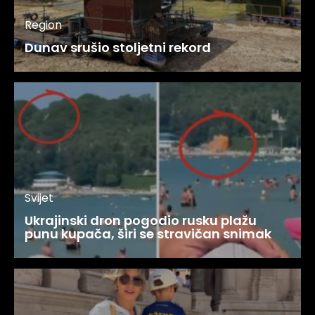
Region
Dunav srušio stoljetni rekord
Svijet
Ukrajinski dron pogodio rusku plažu
punu kupača, širi se stravičan snimak