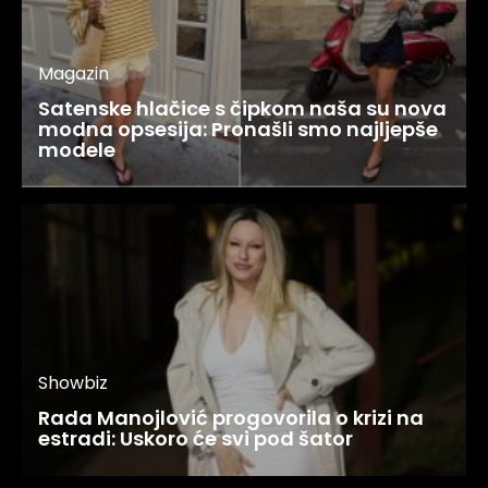
Magazin
Satenske hlačice s čipkom naša su nova
modna opsesija: Pronašli smo najljepše
modele
Showbiz
Rada Manojlović progovorila o krizi na
estradi: Uskoro će svi pod šator