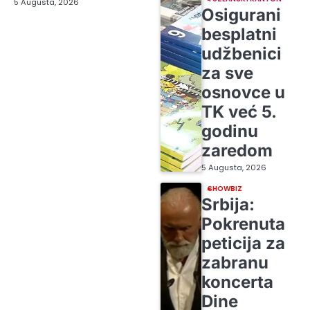
5 Augusta, 2026
Osigurani
besplatni
udžbenici
za sve
osnovce u
TK već 5.
godinu
zaredom
5 Augusta, 2026
SHOWBIZ
Srbija:
Pokrenuta
peticija za
zabranu
koncerta
Dine