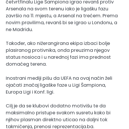
četvrtfinalu Lige Šampiona igrao revanš protiv
Arsenala na svom terenu iako je ligašku fazu
završio na 11. mjestu, a Arsenal na trećem. Prema
novim pravilima, revanš bi se igrao u Londonu, a
ne Madridu.
Također, ako nižerangirana ekipa izbaci bolje
plasiranog protivnika, onda preuzima njegov
status nosioca i u narednoj fazi ima prednost
domaćeg terena.
Inostrani mediji pišu da UEFA na ovaj način želi
ojačati značaj ligaške faze u Ligi Šampiona,
Europa Ligi i Konf. ligi.
Cilj je da se klubovi dodatno motivišu te da
maksimalno pristupe svakom susretu kako bi
njihov plasman direktno uticao na daljni tok
takmičenja, prenosi reprezentacija.ba.