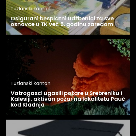
Tuzlanski kanton
Osigurani besplatni udžbenici za sve
osnovce u TK već 5. godinu zaredom
Tuzlanski kanton
Vatrogasci ugasili požare u Srebreniku i
Kalesiji, aktivan požar na lokalitetu Pauč
kod Kladnja