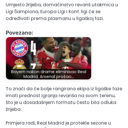
Umjesto žrijeba, domaćinstvo revanš utakmica u
Ligi Šampiona, Europa Ligi i Konf. ligi će se
određivati prema plasmanu u ligaškoj fazi.
Povezano:
Bayern nakon drame eliminisao Real
Madrid, Arsenal prošao…
To znači da će bolje rangirana ekipa iz ligaške faze
imati prednost igranja revanša na svom terenu,
što je u dosadašnjem formatu često bila odluka
žrijeba.
Primjera radi, Real Madrid je protekle sezone u