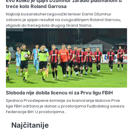
Evo koliko je sjajni Džumhur zaradio plasmanom u
treće kolo Roland Garrosa
Najbolji bosanskohercegovački teniser Damir Džumhur
ostvario je sjajan rezultat na ovogodišnjem Roland Garrosu,
stigavši do trećeg kola drugog Grand Slama…
Sloboda nije dobila licencu ni za Prvu ligu FBiH
Sjednica Prvostepene komisije za licenciranje klubova Prve
lige FBiH održana je danas u prostorijama Fudbalskog saveza
Federacije BiH. U prostorijama…
Najčitanije