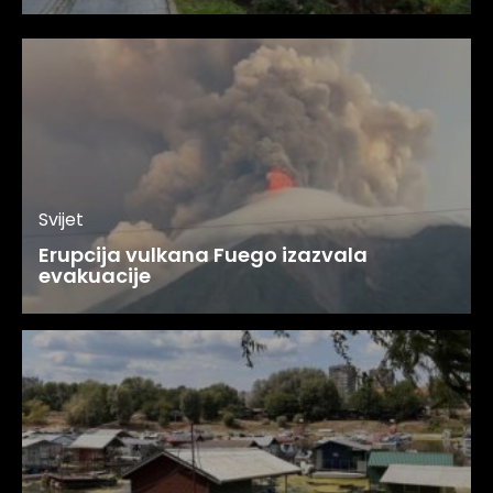
Svijet
Erupcija vulkana Fuego izazvala
evakuacije