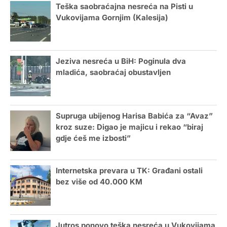
Teška saobraćajna nesreća na Pisti u
Vukovijama Gornjim (Kalesija)
Jeziva nesreća u BiH: Poginula dva
mladića, saobraćaj obustavljen
Supruga ubijenog Harisa Babića za “Avaz”
kroz suze: Digao je majicu i rekao “biraj
gdje ćeš me izbosti”
Internetska prevara u TK: Građani ostali
bez više od 40.000 KM
Jutros ponovo teška nesreća u Vukovijama