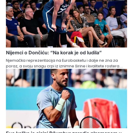
Nijemci o Dončiću: “Na korak je od ludila”
Njemačka reprezentacija na Eurobasketu i dalje ne zna za
poraz, a svoju snagu crpi iz iznimne širine i kvalitete rostera.…