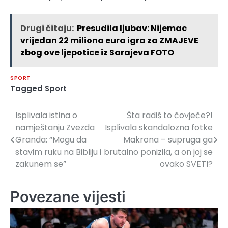
Drugi čitaju:
Presudila ljubav: Nijemac
vrijedan 22 miliona eura igra za ZMAJEVE
zbog ove ljepotice iz Sarajeva FOTO
SPORT
Tagged
Sport
Isplivala istina o
Šta radiš to čovječe?!
Navigacija
namještanju Zvezda
Isplivala skandalozna fotke
članaka
Granda: “Mogu da
Makrona – supruga ga
stavim ruku na Bibliju i
brutalno ponizila, a on joj se
zakunem se”
ovako SVETI?
Povezane vijesti