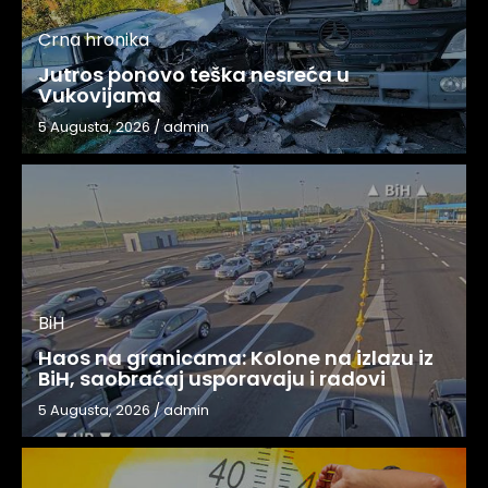
Crna hronika
Jutros ponovo teška nesreća u
Vukovijama
5 Augusta, 2026
/
admin
BiH
Haos na granicama: Kolone na izlazu iz
BiH, saobraćaj usporavaju i radovi
5 Augusta, 2026
/
admin