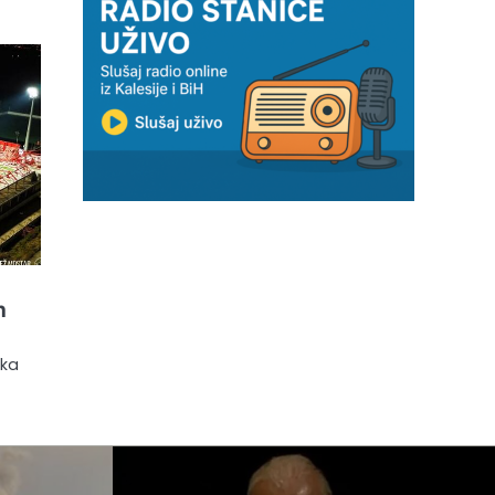
n
ika