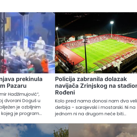
java prekinula
Policija zabranila dolazak
om Pazaru
navijača Zrinjskog na stadio
Rođeni
Emir Hadžimujović“,
oj dvorani Doguš u
Kolo pred nama donosi nam dva vel
lježen je ozbiljnim
derbija – sarajevski i mostarski. Ni na
 kojeg je program…
jednom ni na drugom neće biti…