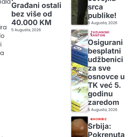
mala
Građani ostali
srca
bez više od
publike!
40.000 KM
5 Augusta, 2026
ira
5 Augusta, 2026
TUZLANSKI
lo
KANTON
Osigurani
i
besplatni
na
udžbenici
za sve
osnovce u
TK već 5.
godinu
zaredom
5 Augusta, 2026
SHOWBIZ
Srbija:
Pokrenuta