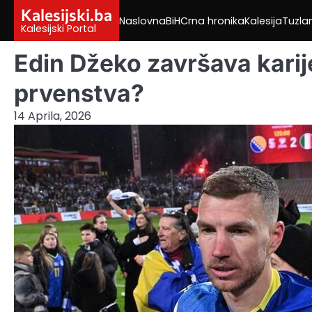
Skip
Kalesijski.ba
Naslovna
BiH
Crna hronika
Kalesija
Tuzla
to
Kalesijski Portal
content
Edin Džeko završava kari
prvenstva?
14 Aprila, 2026