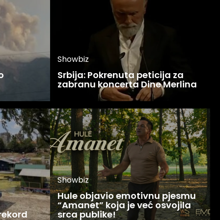
Showbiz
o
Srbija: Pokrenuta peticija za
zabranu koncerta Dine Merlina
Showbiz
Hule objavio emotivnu pjesmu
“Amanet” koja je već osvojila
 rekord
srca publike!