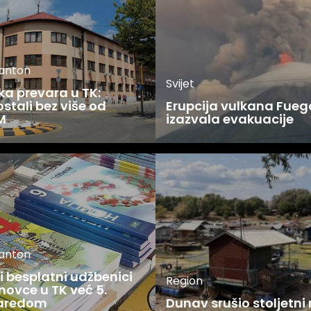
kanton
Svijet
ka prevara u TK:
stali bez više od
Erupcija vulkana Fueg
M
izazvala evakuacije
kanton
 besplatni udžbenici
Region
novce u TK već 5.
zaredom
Dunav srušio stoljetni