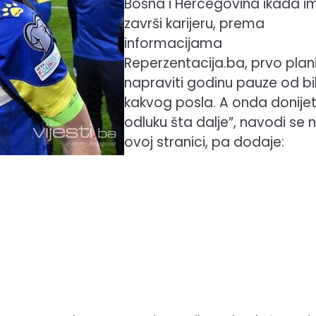
Bosna i Hercegovina ikada i
završi karijeru, prema
informacijama
Reperzentacija.ba, prvo plan
napraviti godinu pauze od bi
kakvog posla. A onda donijet
odluku šta dalje”, navodi se 
ovoj stranici, pa dodaje: