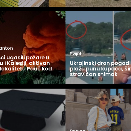
kanton
Svijet
i ugasili požare u
 i Kalesiji, aktivan
Ukrajinski dron pogodi
lokalitetu Pauč kod
plažu punu kupača, šir
stravičan snimak