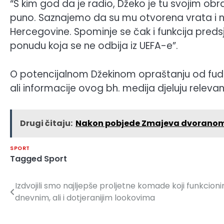
“S kim god da je radio, Džeko je tu svojim ob
puno. Saznajemo da su mu otvorena vrata i n
Hercegovine. Spominje se čak i funkcija predsj
ponudu koja se ne odbija iz UEFA-e”.
O potencijalnom Džekinom opraštanju od fudba
ali informacije ovog bh. medija djeluju relevan
Drugi čitaju:
Nakon pobjede Zmajeva dvoranom s
SPORT
Tagged
Sport
Izdvojili smo najljepše proljetne komade koji funkcionir
Navigacija
dnevnim, ali i dotjeranijim lookovima
članaka