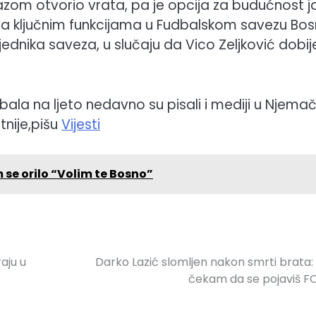
razom otvorio vrata, pa je opcija za budućnost j
a ključnim funkcijama u Fudbalskom savezu Bos
ednika saveza, u slučaju da Vico Zeljković dobij
la na ljeto nedavno su pisali i mediji u Njemač
tnije,pišu
Vijesti
e orilo “Volim te Bosno”
aju u
Darko Lazić slomljen nakon smrti brata:
čekam da se pojaviš 