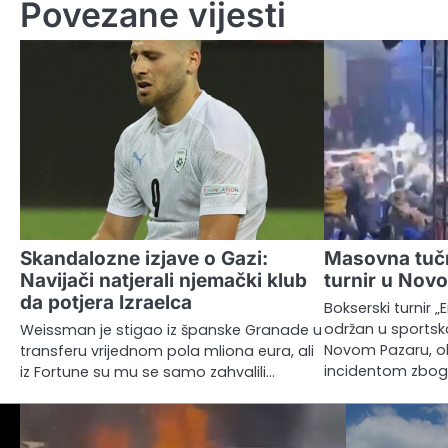
Povezane vijesti
Skandalozne izjave o Gazi:
Masovna tučn
Navijači natjerali njemački klub
turnir u Nov
da potjera Izraelca
Bokserski turnir „
održan u sportsk
Weissman je stigao iz španske Granade u
Novom Pazaru, obi
transferu vrijednom pola mliona eura, ali
incidentom zbog
iz Fortune su mu se samo zahvalili…