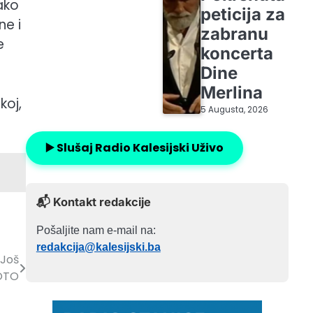
ako
peticija za
ne i
zabranu
e
koncerta
Dine
Merlina
koj,
5 Augusta, 2026
▶️ Slušaj Radio Kalesijski Uživo
📬 Kontakt redakcije
Pošaljite nam e-mail na:
redakcija@kalesijski.ba
 Još
FOTO