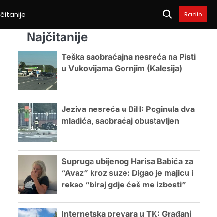
čitanije
Radio
Najčitanije
Teška saobraćajna nesreća na Pisti
u Vukovijama Gornjim (Kalesija)
Jeziva nesreća u BiH: Poginula dva
mladića, saobraćaj obustavljen
Supruga ubijenog Harisa Babića za
“Avaz” kroz suze: Digao je majicu i
rekao “biraj gdje ćeš me izbosti”
Internetska prevara u TK: Građani