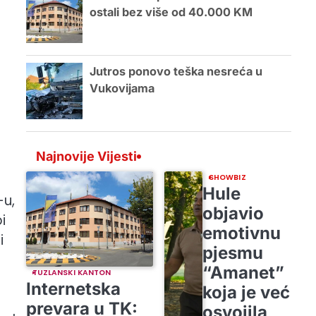
ostali bez više od 40.000 KM
Jutros ponovo teška nesreća u
Vukovijama
Najnovije Vijesti
SHOWBIZ
Hule
-u,
objavio
i
emotivnu
i
pjesmu
“Amanet”
TUZLANSKI KANTON
Internetska
koja je već
prevara u TK:
osvojila