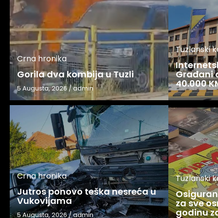
Tuzlanski 
Crna hronika
Internets
Gorila dva kombija u Tuzli
Građani o
40.000 K
5 Augusta, 2026
/
admin
Crna hronika
Tuzlanski 
Jutros ponovo teška nesreća u
Osigurani
Vukovijama
za sve os
godinu 
5 Augusta, 2026
/
admin