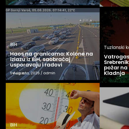
BiH
Tuzlanski 
Haos na granicama: Kolone na
Vatrogasc
izlazu iz BiH, saobraćaj
Srebreniku
usporavaju i radovi
požar na 
Kladnja
5 Augusta, 2026
/
admin
BiH