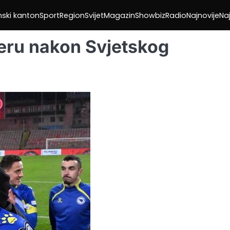
nski kanton
Sport
Region
Svijet
Magazin
Showbiz
Radio
Najnovije
Naj
jeru nakon Svjetskog