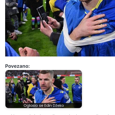
Povezano:
Oglasio se Edin Džeko