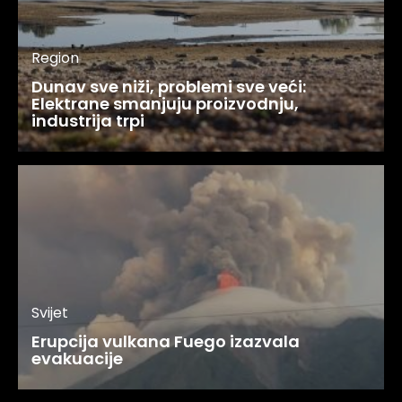
Region
Dunav sve niži, problemi sve veći:
Elektrane smanjuju proizvodnju,
industrija trpi
Svijet
Erupcija vulkana Fuego izazvala
evakuacije