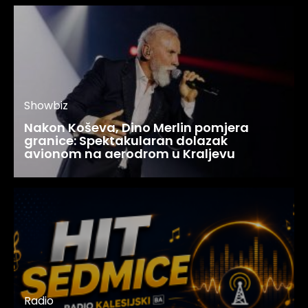
Showbiz
Nakon Koševa, Dino Merlin pomjera
granice: Spektakularan dolazak
avionom na aerodrom u Kraljevu
Radio