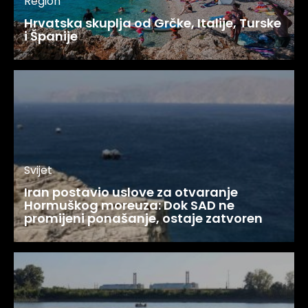
Region
Hrvatska skuplja od Grčke, Italije, Turske
i Španije
Svijet
Iran postavio uslove za otvaranje
Hormuškog moreuza: Dok SAD ne
promijeni ponašanje, ostaje zatvoren