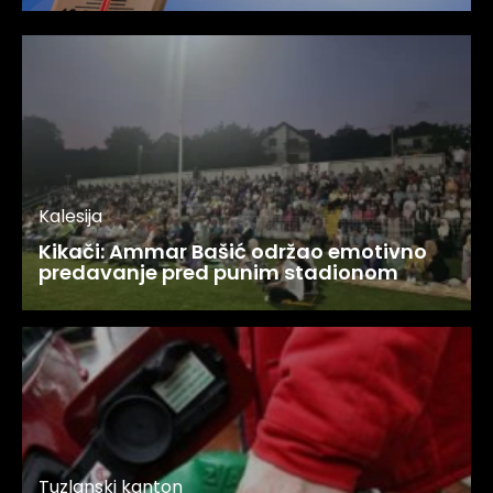
Kalesija
Kikači: Ammar Bašić održao emotivno
predavanje pred punim stadionom
Tuzlanski kanton