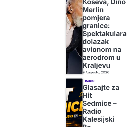
Koševa, Dino
Merlin
pomjera
granice:
Spektakular
dolazak
avionom na
aerodrom u
Kraljevu
9 Augusta, 2026
RADIO
Glasajte za
Hit
Sedmice –
Radio
Kalesijski