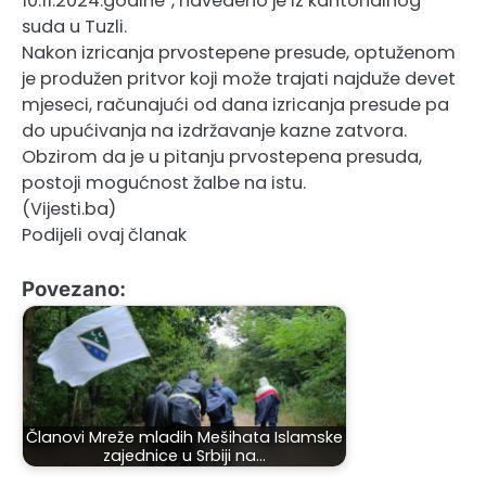
10.11.2024.godine“, navedeno je iz kantonalnog
suda u Tuzli.
Nakon izricanja prvostepene presude, optuženom
je produžen pritvor koji može trajati najduže devet
mjeseci, računajući od dana izricanja presude pa
do upućivanja na izdržavanje kazne zatvora.
Obzirom da je u pitanju prvostepena presuda,
postoji mogućnost žalbe na istu.
(Vijesti.ba)
Podijeli ovaj članak
Povezano:
Članovi Mreže mladih Mešihata Islamske
zajednice u Srbiji na…