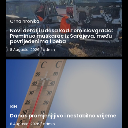
Crna hronika
Novi detalji udesa kod Tomislavgrada:
Preminuo muškarac iz Sarajeva, među
povrijeđenima i beba
8 Augusta, 2026
/
admin
BiH
Danas promjenjljivo i nestabilno vrijeme
8 Augusta, 2026
/
admin