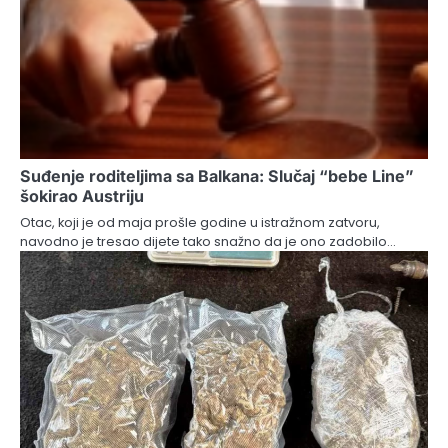
Suđenje roditeljima sa Balkana: Slučaj “bebe Line”
šokirao Austriju
Otac, koji je od maja prošle godine u istražnom zatvoru,
navodno je tresao dijete tako snažno da je ono zadobilo…