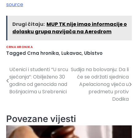
source
Drugi čitaju:
MUP TK nije imao informacije o
dolasku grupa navijača na Aerodrom
CRNA HRONIKA
Tagged
Crna hronika
,
Lukavac
,
Ubistvo
Učenici i studenti “U srcu
Sudija na bolovanju: Da li
Navigacija
sjećanja”: Obilježeno 30
će se održati sjednica
članaka
godina od genocida nad
Apelacionog vijeća u
Bošnjacima u Srebrenici
predmetu protiv
Dodika
Povezane vijesti