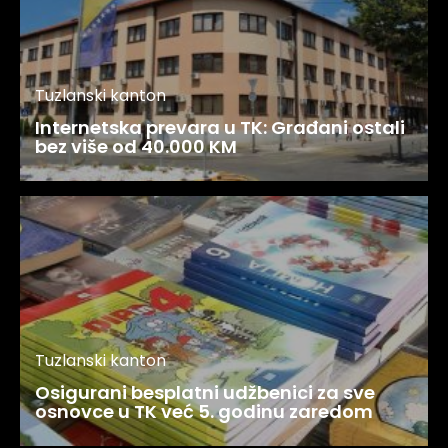
Tuzlanski kanton
Internetska prevara u TK: Građani ostali
bez više od 40.000 KM
Tuzlanski kanton
Osigurani besplatni udžbenici za sve
osnovce u TK već 5. godinu zaredom