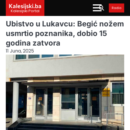
Skip
Kalesijski.ba
Radio
to
Kalesijski Portal
content
Ubistvo u Lukavcu: Begić nožem
usmrtio poznanika, dobio 15
godina zatvora
11 Juna, 2025