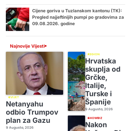
Cijene goriva u Tuzlanskom kantonu (TK):
Pregled najjeftinijih pumpi po gradovima za
09.08.2026. godine
Najnovije Vijesti
REGION
Hrvatska
skuplja od
Grčke,
Italije,
Turske i
SVIJET
Španije
Netanyahu
9 Augusta, 2026
odbio Trumpov
SHOWBIZ
plan za Gazu
Nakon
9 Augusta, 2026