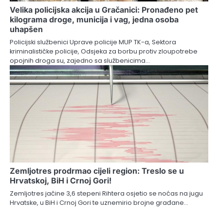
Velika policijska akcija u Gračanici: Pronađeno pet
kilograma droge, municija i vag, jedna osoba
uhapšen
Policijski službenici Uprave policije MUP TK-a, Sektora
kriminalističke policije, Odsjeka za borbu protiv zloupotrebe
opojnih droga su, zajedno sa službenicima…
Zemljotres prodrmao cijeli region: Treslo se u
Hrvatskoj, BiH i Crnoj Gori!
Zemljotres jačine 3,6 stepeni Rihtera osjetio se noćas na jugu
Hrvatske, u BiH i Crnoj Gori te uznemirio brojne građane…