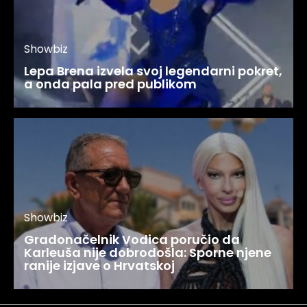
Showbiz
Lepa Brena izvela svoj legendarni pokret,
a onda pala pred publikom
Showbiz
Gradonačelnik Vodica poručio da
Karleuša nije dobrodošla: Sporne njene
ranije izjave o Hrvatskoj