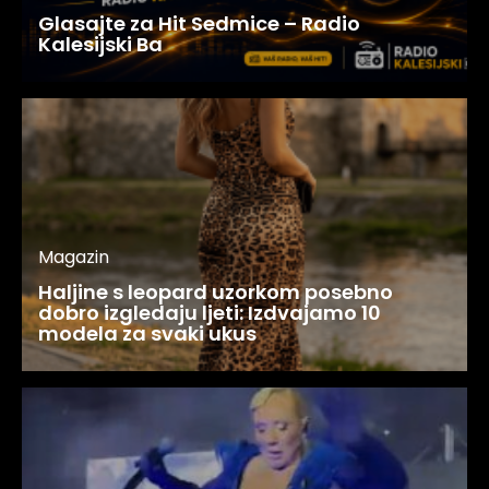
Glasajte za Hit Sedmice – Radio
Kalesijski Ba
Magazin
Haljine s leopard uzorkom posebno
dobro izgledaju ljeti: Izdvajamo 10
modela za svaki ukus