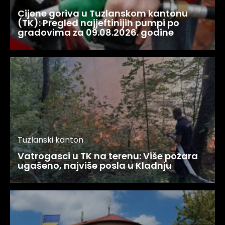
Cijene goriva u Tuzlanskom kantonu
(TK): Pregled najjeftinijih pumpi po
gradovima za 09.08.2026. godine
Tuzlanski kanton
Vatrogasci u TK na terenu: Više požara
ugašeno, najviše posla u Kladnju