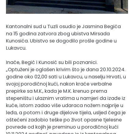
Kantonalni sud u Tuzli osudio je Jasmina Begića
na 15 godina zatvora zbog ubistva Mirsada
Kunosića. Ubistvo se dogodilo prošle godine u
Lukavcu.
Inače, Begić i Kunosić su bili poznanici.
„Optuženi je oglašen krivim što je dana 20.10.2024.
godine oko 02,00 sati u Lukavcu, u naselju Hrvati, u
svojoj porodičnoj kući, nakon kraće verbalne
prepirke sa M.K., kada je M.K. krenuo prema
stepeništu i ulaznim vratima u namjeri da izađe iz
kuće, istom zadao više udaraca nožem najprije u
leđa, a potom i druge dijelove tijela, usljed čega je
oštećeni zadobio teške po život opasne tjelesne
povrede od kojih je preminuo u porodičnoj kući