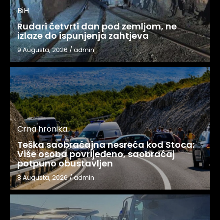
BiH
Rudari četvrti dan pod zemljom, ne
izlaze do ispunjenja zahtjeva
9 Augusta, 2026
/
admin
Crna hronika
Teška saobraćajna nesreća kod Stoca:
Više osoba povrijeđeno, saobraćaj
potpuno obustavljen
8 Augusta, 2026
/
admin