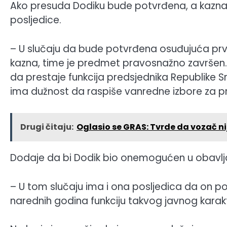
Ako presuda Dodiku bude potvrđena, a kazna i
posljedice.
– U slučaju da bude potvrđena osuđujuća prvo
kazna, time je predmet pravosnažno završen.
da prestaje funkcija predsjednika Republike S
ima dužnost da raspiše vanredne izbore za pr
Drugi čitaju:
Oglasio se GRAS: Tvrde da vozač nij
Dodaje da bi Dodik bio onemogućen u obavljan
– U tom slučaju ima i ona posljedica da on po
narednih godina funkciju takvog javnog karak