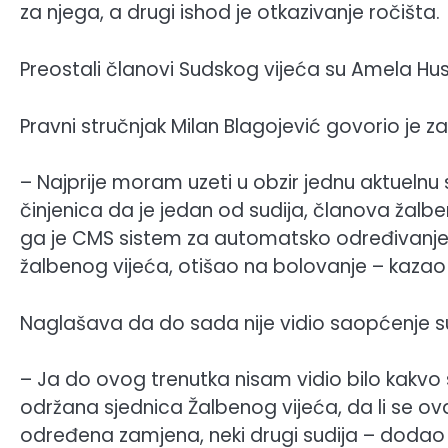
za njega, a drugi ishod je otkazivanje ročišta.
Preostali članovi Sudskog vijeća su Amela Husk
Pravni stručnjak Milan Blagojević govorio je 
– Najprije moram uzeti u obzir jednu aktuelnu st
činjenica da je jedan od sudija, članova žalben
ga je CMS sistem za automatsko određivanje
žalbenog vijeća, otišao na bolovanje – kazao 
Naglašava da do sada nije vidio saopćenje su
– Ja do ovog trenutka nisam vidio bilo kakvo s
održana sjednica Žalbenog vijeća, da li se ovaj
određena zamjena, neki drugi sudija – dodao 