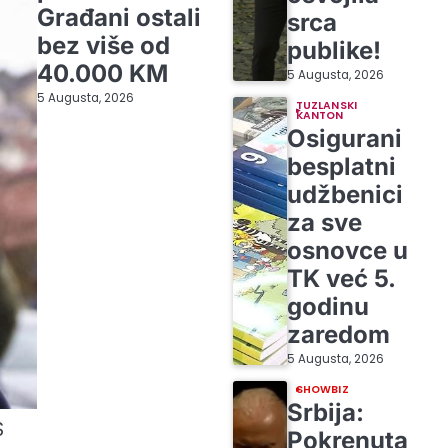
Građani ostali
srca
bez više od
publike!
40.000 KM
5 Augusta, 2026
5 Augusta, 2026
TUZLANSKI
KANTON
Osigurani
besplatni
udžbenici
za sve
osnovce u
TK već 5.
godinu
zaredom
5 Augusta, 2026
SHOWBIZ
Srbija:
S
Pokrenuta