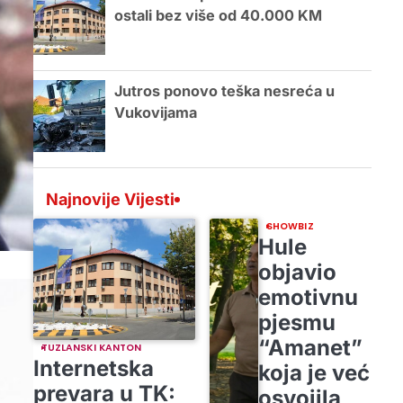
ostali bez više od 40.000 KM
Jutros ponovo teška nesreća u
Vukovijama
Najnovije Vijesti
SHOWBIZ
Hule
objavio
emotivnu
pjesmu
“Amanet”
TUZLANSKI KANTON
Internetska
koja je već
prevara u TK:
osvojila