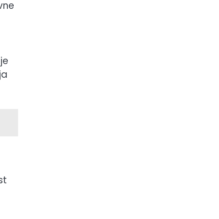
avne
je
ja
st