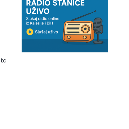
što
.