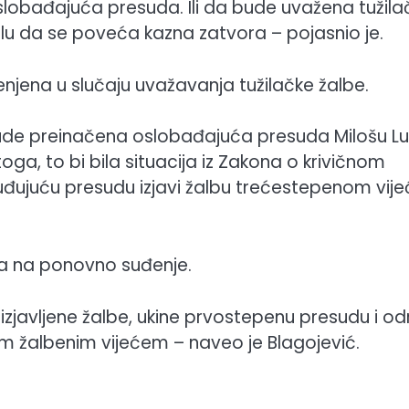
obađajuća presuda. Ili da bude uvažena tužila
u da se poveća kazna zatvora – pojasnio je.
jenjena u slučaju uvažavanja tužilačke žalbe.
bude preinačena oslobađajuća presuda Milošu Lu
ga, to bi bila situacija iz Zakona o krivičnom
uđujuću presudu izjavi žalbu trećestepenom vije
ta na ponovno suđenje.
izjavljene žalbe, ukine prvostepenu presudu i od
im žalbenim vijećem – naveo je Blagojević.