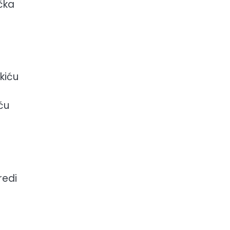
čka
kiću
ću
redi