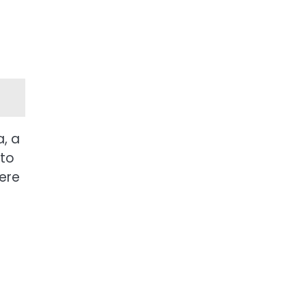
a, a
 to
jere