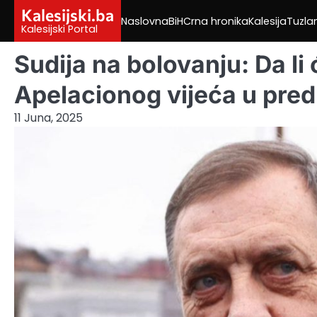
Skip
Kalesijski.ba
Naslovna
BiH
Crna hronika
Kalesija
Tuzla
to
Kalesijski Portal
content
Sudija na bolovanju: Da li 
Apelacionog vijeća u pre
11 Juna, 2025