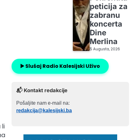
peticija za
zabranu
koncerta
Dine
Merlina
5 Augusta, 2026
▶️ Slušaj Radio Kalesijski Uživo
📬 Kontakt redakcije
Pošaljite nam e-mail na:
redakcija@kalesijski.ba
li
na