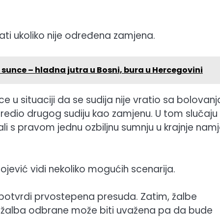
ti ukoliko nije određena zamjena.
sunce – hladna jutra u Bosni, bura u Hercegovini
 u situaciji da se sudija nije vratio sa bolovanj
odredio drugog sudiju kao zamjenu. U tom slučaju
azvali s pravom jednu ozbiljnu sumnju u krajnje nam
ojević vidi nekoliko mogućih scenarija.
i potvrdi prvostepena presuda. Zatim, žalbe
, žalba odbrane može biti uvažena pa da bude