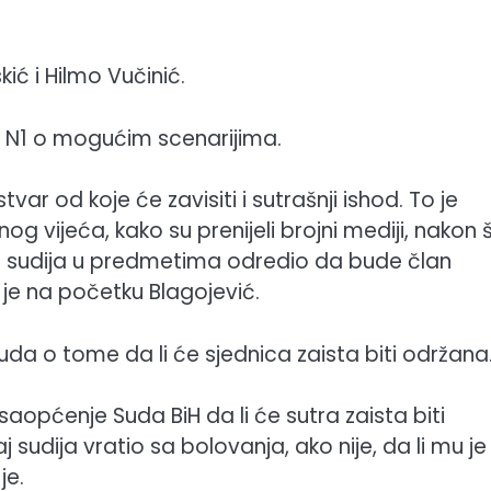
ić i Hilmo Vučinić.
za N1 o mogućim scenarijima.
var od koje će zavisiti i sutrašnji ishod. To je
og vijeća, kako su prenijeli brojni mediji, nakon 
 sudija u predmetima odredio da bude član
je na početku Blagojević.
da o tome da li će sjednica zaista biti održana
aopćenje Suda BiH da li će sutra zaista biti
 sudija vratio sa bolovanja, ako nije, da li mu je
je.