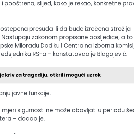
 pooštrena, slijed, kako je rekao, konkretne pr
stepena presuda ili da bude izrečena strožija
 Nastupaju zakonom propisane posljedice, a to 
rpske Miloradu Dodiku i Centralna izborna komisi
edsjednika RS-a – konstatovao je Blagojević.
e kriv za tragediju, otkrili mogući uzrok
ju javne funkcije.
 mjeri sigurnosti ne može obavljati u periodu še
tera – dodao je.