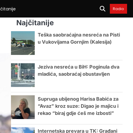
čitanije
Radio
Najčitanije
Teška saobraćajna nesreća na Pisti
u Vukovijama Gornjim (Kalesija)
Jeziva nesreća u BiH: Poginula dva
mladića, saobraćaj obustavljen
Supruga ubijenog Harisa Babića za
“Avaz” kroz suze: Digao je majicu i
rekao “biraj gdje ćeš me izbosti”
Internetska prevara u TK: Građani