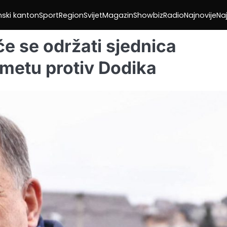
nski kanton
Sport
Region
Svijet
Magazin
Showbiz
Radio
Najnovije
Naj
će se održati sjednica
dmetu protiv Dodika