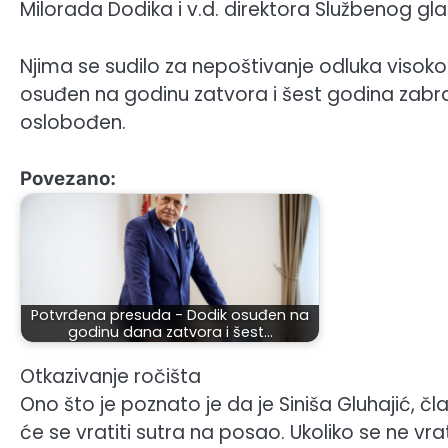
Milorada Dodika i v.d. direktora Službenog gla
Njima se sudilo za nepoštivanje odluka visok
osuđen na godinu zatvora i šest godina zabrane
oslobođen.
Povezano:
Potvrđena presuda - Dodik osuđen na
godinu dana zatvora i šest…
Otkazivanje ročišta
Ono što je poznato je da je Siniša Gluhajić, čl
će se vratiti sutra na posao. Ukoliko se ne vr