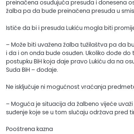
preinačena osuđujuća presuda i donesena osl
žalba pa da bude preinačena presuda u smisl
Ističe da bi i presuda Lukiću mogla biti promi
– Može biti uvažena žalba tužilaštva pa da 
i da i on onda bude osuđen. Ukoliko dođe do to
postupku BiH koja daje pravo Lukiću da na os
Suda BiH – dodaje.
Ne isključuje ni mogućnost vraćanja predme
– Moguća je situacija da žalbeno vijeće uvaži 
suđenje koje se u tom slučaju održava pred t
Pooštrena kazna