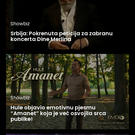
Showbiz
Srbija: Pokrenuta peticija za zabranu
koncerta Dine Merlina
Showbiz
Hule objavio emotivnu pjesmu
“Amanet” koja je već osvojila srca
publike!