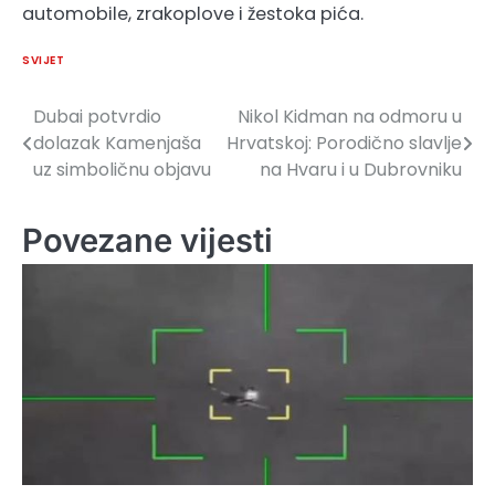
automobile, zrakoplove i žestoka pića.
SVIJET
Dubai potvrdio
Nikol Kidman na odmoru u
Navigacija
dolazak Kamenjaša
Hrvatskoj: Porodično slavlje
članaka
uz simboličnu objavu
na Hvaru i u Dubrovniku
Povezane vijesti