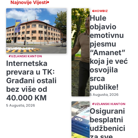
Najnovije Vijesti
SHOWBIZ
Hule
objavio
emotivnu
pjesmu
“Amanet”
TUZLANSKI KANTON
koja je već
Internetska
osvojila
prevara u TK:
srca
Građani ostali
publike!
bez više od
5 Augusta, 2026
40.000 KM
TUZLANSKI KANTON
5 Augusta, 2026
Osigurani
besplatni
udžbenici
za sve