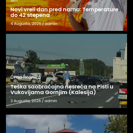
Novi vreli dan pred nama: Temperature
do 42 stepena
4 Augusta, 2026
/
admin
Crna hronika
Teška saobraćajna nesreća na Pisti u
Vukovijama Gornjim (Kalesija)
3 Augusta, 2026
/
admin