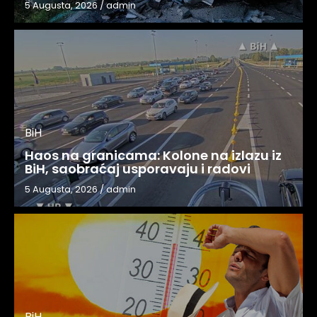
5 Augusta, 2026
/
admin
BiH
Haos na granicama: Kolone na izlazu iz
BiH, saobraćaj usporavaju i radovi
5 Augusta, 2026
/
admin
BiH