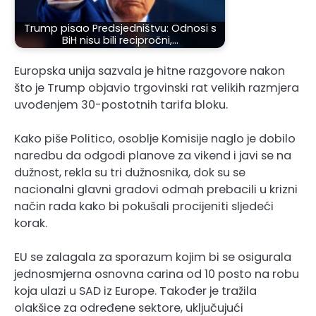
Trump pisao Predsjedništvu: Odnosi s
BiH nisu bili recipročni,…
Europska unija sazvala je hitne razgovore nakon
što je Trump objavio trgovinski rat velikih razmjera
uvođenjem 30-postotnih tarifa bloku.
Kako piše Politico, osoblje Komisije naglo je dobilo
naredbu da odgodi planove za vikend i javi se na
dužnost, rekla su tri dužnosnika, dok su se
nacionalni glavni gradovi odmah prebacili u krizni
način rada kako bi pokušali procijeniti sljedeći
korak.
EU se zalagala za sporazum kojim bi se osigurala
jednosmjerna osnovna carina od 10 posto na robu
koja ulazi u SAD iz Europe. Također je tražila
olakšice za određene sektore, uključujući