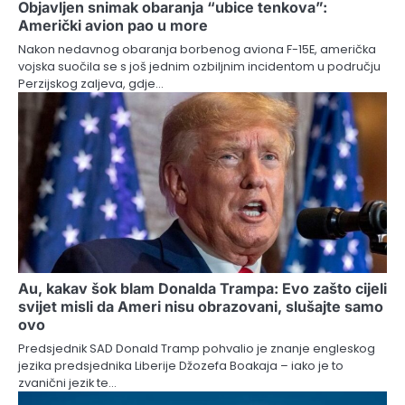
Objavljen snimak obaranja “ubice tenkova”:
Američki avion pao u more
Nakon nedavnog obaranja borbenog aviona F-15E, američka
vojska suočila se s još jednim ozbiljnim incidentom u području
Perzijskog zaljeva, gdje…
Au, kakav šok blam Donalda Trampa: Evo zašto cijeli
svijet misli da Ameri nisu obrazovani, slušajte samo
ovo
Predsjednik SAD Donald Tramp pohvalio je znanje engleskog
jezika predsjednika Liberije Džozefa Boakaja – iako je to
zvanični jezik te…