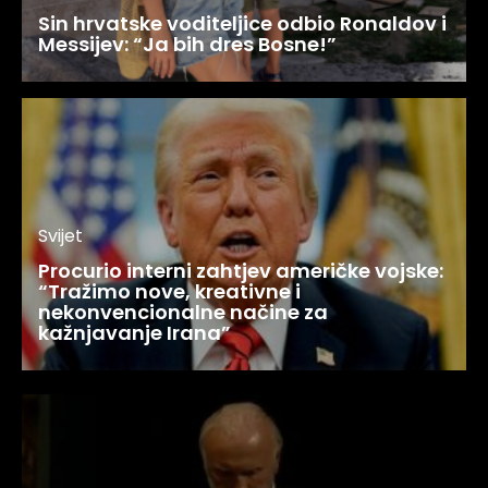
Sin hrvatske voditeljice odbio Ronaldov i
Messijev: “Ja bih dres Bosne!”
Svijet
Procurio interni zahtjev američke vojske:
“Tražimo nove, kreativne i
nekonvencionalne načine za
kažnjavanje Irana”