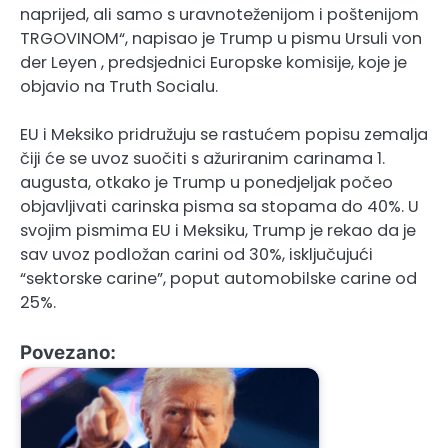
naprijed, ali samo s uravnoteženijom i poštenijom
TRGOVINOM“, napisao je Trump u pismu Ursuli von
der Leyen , predsjednici Europske komisije, koje je
objavio na Truth Socialu.
EU i Meksiko pridružuju se rastućem popisu zemalja
čiji će se uvoz suočiti s ažuriranim carinama 1.
augusta, otkako je Trump u ponedjeljak počeo
objavljivati carinska pisma sa stopama do 40%. U
svojim pismima EU i Meksiku, Trump je rekao da je
sav uvoz podložan carini od 30%, isključujući
“sektorske carine”, poput automobilske carine od
25%.
Povezano: