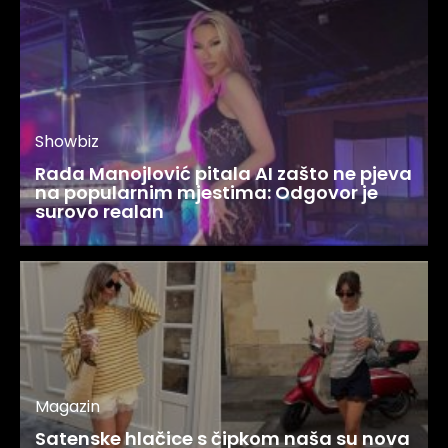
Showbiz
Rada Manojlović pitala AI zašto ne pjeva
na popularnim mjestima: Odgovor je
surovo realan
Magazin
Satenske hlačice s čipkom naša su nova