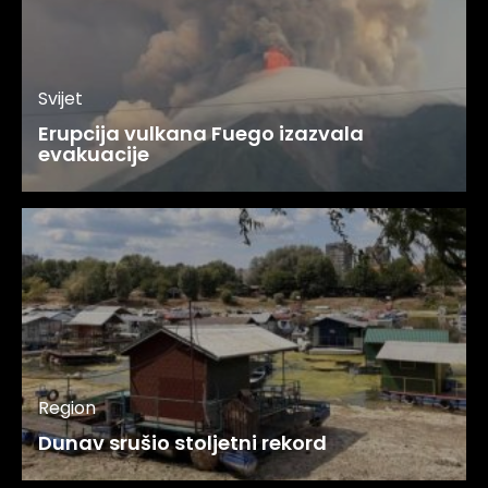
Svijet
Erupcija vulkana Fuego izazvala
evakuacije
Region
Dunav srušio stoljetni rekord