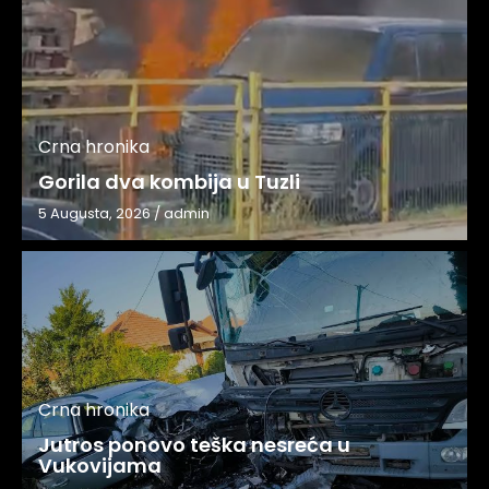
Crna hronika
Gorila dva kombija u Tuzli
5 Augusta, 2026
/
admin
Crna hronika
Jutros ponovo teška nesreća u
Vukovijama