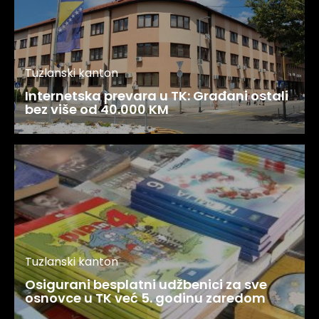
Tuzlanski kanton
Internetska prevara u TK: Građani ostali
bez više od 40.000 KM
Tuzlanski kanton
Osigurani besplatni udžbenici za sve
osnovce u TK već 5. godinu zaredom