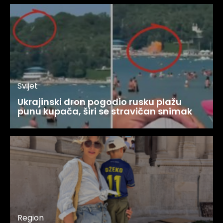
Svijet
Ukrajinski dron pogodio rusku plažu
punu kupača, širi se stravičan snimak
Region