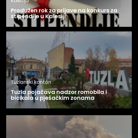
Kalesija
Produžen rok za prijave na konkurs za
stipendije u Kalesiji
Tuzlanski kanton
Tuzla pojačava nadzor romobila i
bicikala u pješačkim zonama