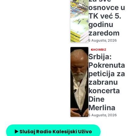
osnovce u
TK već 5.
godinu
zaredom
5 Augusta, 2026
SHOWBIZ
Srbija:
Pokrenuta
peticija za
zabranu
koncerta
Dine
Merlina
5 Augusta, 2026
▶️ Slušaj Radio Kalesijski Uživo