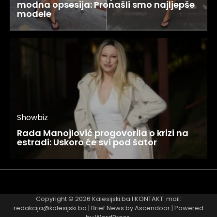
modna opsesija: Pronašli smo najljepše
modele
Showbiz
Rada Manojlović progovorila o krizi na
estradi: Uskoro će svi pod šator
Najnovije
Najčitanije
Copyright © 2026
Kalesijski.ba
I KONTAKT: mail:
redakcija@kalesijski.ba | Brief News by
Ascendoor
| Powered