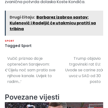
zvanična potvrda dolaska Koste Kondića.
Drugi čitaju:
Barbarez izabrao sastav:
Kulenović i Radeljić će utakmicu pratiti sa
tribina
SPORT
Tagged
Sport
Vučić priznao da je
Trump objavio
Navigacija
opterećen Sarajevom:
trgovinski rat EU:
članaka
‘Cijelu noć sam pratio sve
Uvode se carine za
njihove kanale. Uvijek to
uvoz u SAD od 30
radim…’
posto
Povezane vijesti