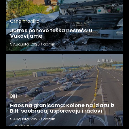
Crna hronika
Jutros ponovo teška nesreća u
Vukovijama
5 Augusta, 2026
/
admin
BiH
Haos na granicama: Kolone na izlazu iz
BiH, saobraćaj usporavaju i radovi
5 Augusta, 2026
/
admin