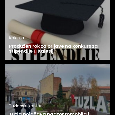
Kalesija
Produžen rok za prijave na konkurs za
stipendije u Kalesiji
Tuzlanski kanton
Tuzla pojačava nadzor romobila i