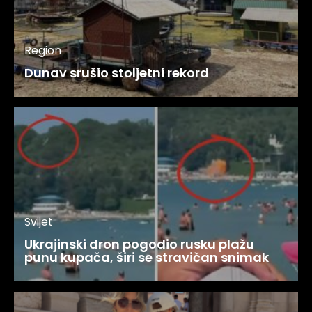
Region
Dunav srušio stoljetni rekord
Svijet
Ukrajinski dron pogodio rusku plažu
punu kupača, širi se stravičan snimak