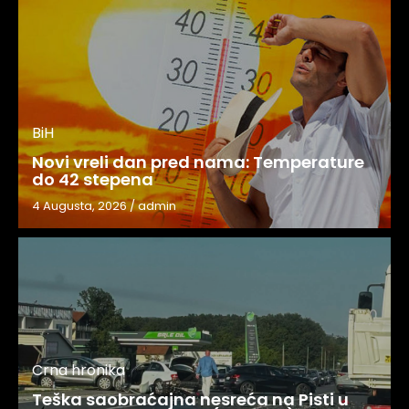
BiH
Novi vreli dan pred nama: Temperature
do 42 stepena
4 Augusta, 2026
/
admin
Crna hronika
Teška saobraćajna nesreća na Pisti u