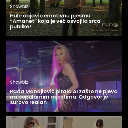
Showbiz
Hule objavio emotivnu pjesmu
“Amanet” koja je već osvojila srca
publike!
Showbiz
Rada Manojlović pitala AI zašto ne pjeva
na popularnim mjestima: Odgovor je
surovo realan