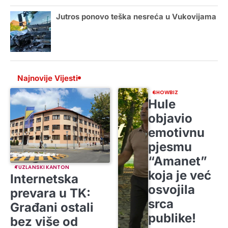
Jutros ponovo teška nesreća u Vukovijama
Najnovije Vijesti
SHOWBIZ
Hule
objavio
emotivnu
pjesmu
“Amanet”
TUZLANSKI KANTON
koja je već
Internetska
osvojila
prevara u TK:
srca
Građani ostali
publike!
bez više od