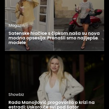
Magazin
Satenske hlačice s čipkom naša su nova
modna opsesija: Pronašli smo najljepše
modele
Showbiz
Rada Manojlović progovorila o krizi na
estradi: Uskoro će svi pod šator