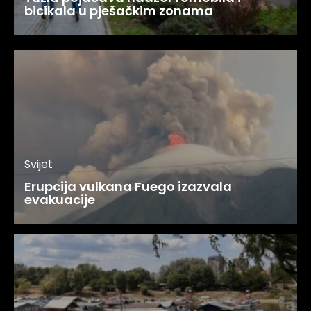
bicikala u pješačkim zonama
Svijet
Erupcija vulkana Fuego izazvala
evakuacije