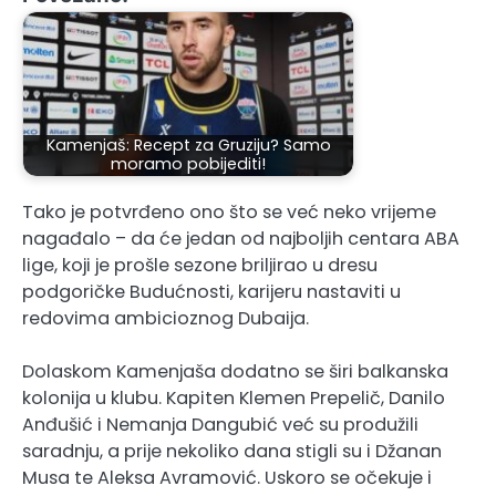
Kamenjaš: Recept za Gruziju? Samo
moramo pobijediti!
Tako je potvrđeno ono što se već neko vrijeme
nagađalo – da će jedan od najboljih centara ABA
lige, koji je prošle sezone briljirao u dresu
podgoričke Budućnosti, karijeru nastaviti u
redovima ambicioznog Dubaija.
Dolaskom Kamenjaša dodatno se širi balkanska
kolonija u klubu. Kapiten Klemen Prepelič, Danilo
Anđušić i Nemanja Dangubić već su produžili
saradnju, a prije nekoliko dana stigli su i Džanan
Musa te Aleksa Avramović. Uskoro se očekuje i