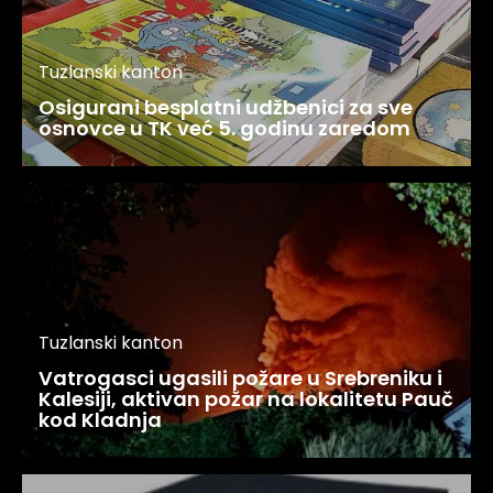
Tuzlanski kanton
Osigurani besplatni udžbenici za sve
osnovce u TK već 5. godinu zaredom
Tuzlanski kanton
Vatrogasci ugasili požare u Srebreniku i
Kalesiji, aktivan požar na lokalitetu Pauč
kod Kladnja