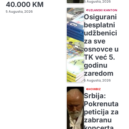
5 Augusta, 2026
40.000 KM
TUZLANSKI KANTON
5 Augusta, 2026
Osigurani
besplatni
udžbenici
za sve
osnovce u
TK već 5.
godinu
zaredom
5 Augusta, 2026
SHOWBIZ
Srbija:
Pokrenuta
peticija za
zabranu
koncerta