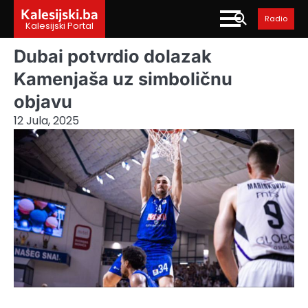
Skip
Kalesijski.ba
Radio
to
Kalesijski Portal
content
Dubai potvrdio dolazak
Kamenjaša uz simboličnu
objavu
12 Jula, 2025