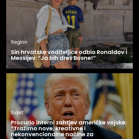
Region
Sin hrvatske voditeljice odbio Ronaldov i
Messijev: “Ja bih dres Bosne!”
Svijet
Procurio interni zahtjev američke vojske:
“Tražimo nove, kreativne i
nekonvencionalne načine za