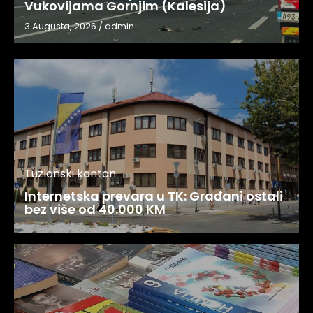
Vukovijama Gornjim (Kalesija)
3 Augusta, 2026
/
admin
Tuzlanski kanton
Internetska prevara u TK: Građani ostali
bez više od 40.000 KM