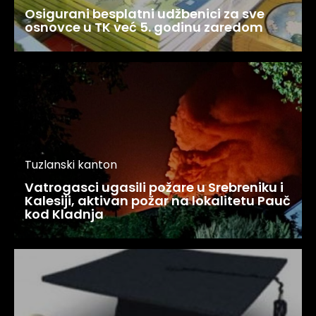
Osigurani besplatni udžbenici za sve
osnovce u TK već 5. godinu zaredom
Tuzlanski kanton
Vatrogasci ugasili požare u Srebreniku i
Kalesiji, aktivan požar na lokalitetu Pauč
kod Kladnja