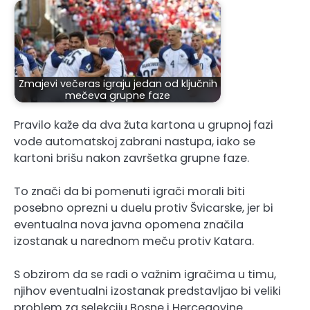
Zmajevi večeras igraju jedan od ključnih
mečeva grupne faze
Pravilo kaže da dva žuta kartona u grupnoj fazi
vode automatskoj zabrani nastupa, iako se
kartoni brišu nakon završetka grupne faze.
To znači da bi pomenuti igrači morali biti
posebno oprezni u duelu protiv Švicarske, jer bi
eventualna nova javna opomena značila
izostanak u narednom meču protiv Katara.
S obzirom da se radi o važnim igračima u timu,
njihov eventualni izostanak predstavljao bi veliki
problem za selekciju Bosne i Hercegovine.