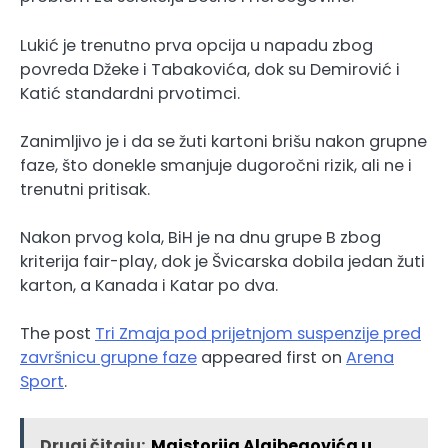
Lukić je trenutno prva opcija u napadu zbog
povreda Džeke i Tabakovića, dok su Demirović i
Katić standardni prvotimci.
Zanimljivo je i da se žuti kartoni brišu nakon grupne
faze, što donekle smanjuje dugoročni rizik, ali ne i
trenutni pritisak.
Nakon prvog kola, BiH je na dnu grupe B zbog
kriterija fair-play, dok je Švicarska dobila jedan žuti
karton, a Kanada i Katar po dva.
The post
Tri Zmaja pod prijetnjom suspenzije pred
završnicu grupne faze
appeared first on
Arena
Sport
.
Drugi čitaju:
Majstorija Alajbegovića u