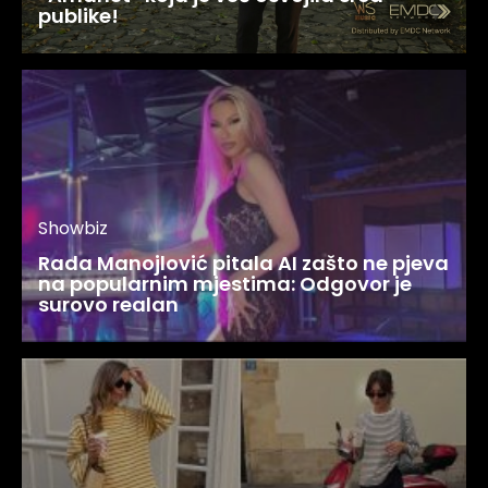
publike!
Showbiz
Rada Manojlović pitala AI zašto ne pjeva
na popularnim mjestima: Odgovor je
surovo realan