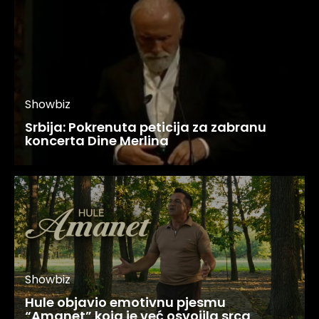
Showbiz
Srbija: Pokrenuta peticija za zabranu
koncerta Dine Merlina
Showbiz
Hule objavio emotivnu pjesmu
“Amanet” koja je već osvojila srca