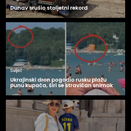
Dunav srušio stoljetni rekord
Svijet
Ukrajinski dron pogodio rusku plažu
punu kupača, širi se stravičan snimak