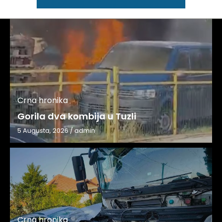
Crna hronika
Gorila dva kombija u Tuzli
5 Augusta, 2026
/
admin
Crna hronika