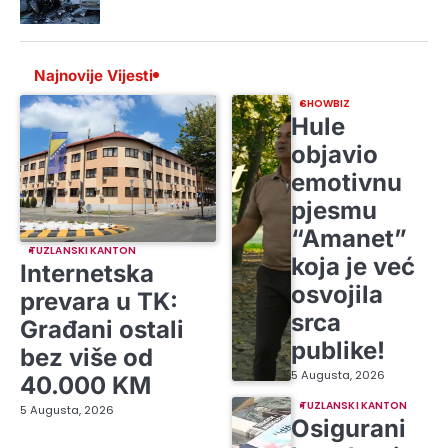
Najnovije Vijesti
SHOWBIZ
Hule
objavio
emotivnu
pjesmu
“Amanet”
TUZLANSKI KANTON
koja je već
Internetska
osvojila
prevara u TK:
srca
Građani ostali
publike!
bez više od
5 Augusta, 2026
40.000 KM
TUZLANSKI KANTON
5 Augusta, 2026
Osigurani