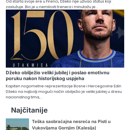
Od starta svoje ere u Firenci, Džeko nije uživao status koji
zaslužuje. Bio je u nemilosti trenera i minutažu je…
Džeko obilježio veliki jubilej i poslao emotivnu
poruku nakon historijskog uspjeha
Kapiten nogometne reprezentacije Bosne i Hercegovine Edin
Džeko na najbolji mogući način obilježio je veliki jubilej u dresu
nacionalnog tima,…
Najčitanije
Teška saobraćajna nesreća na Pisti u
Vukovijama Gornjim (Kalesija)