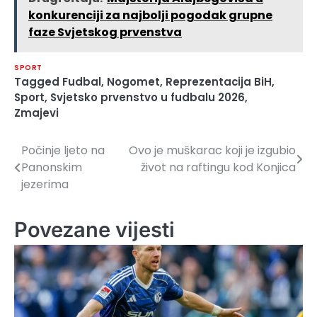
konkurenciji za najbolji pogodak grupne
faze Svjetskog prvenstva
SPORT
Tagged
Fudbal
,
Nogomet
,
Reprezentacija BiH
,
Sport
,
Svjetsko prvenstvo u fudbalu 2026
,
Zmajevi
Počinje ljeto na
Ovo je muškarac koji je izgubio
Navigacija
Panonskim
život na raftingu kod Konjica
članaka
jezerima
Povezane vijesti