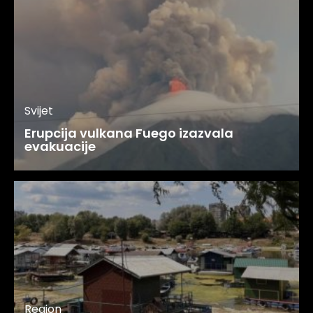
Svijet
Erupcija vulkana Fuego izazvala
evakuacije
Region