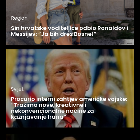
Region
Sin hrvatske voditeljice odbio Ronaldov i
Messijev: “Ja bih dres Bosne!”
Svijet
Procurio interni zahtjev američke vojske:
“Tražimo nove, kreativne i
nekonvencionalne načine za
kažnjavanje Irana”