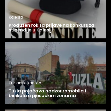
Kalesija
Produžen rok za prijave na konkurs za
stipendije u Kalesiji
Tuzlanski kanton
Tuzla pojačava nadzor romobila i
bicikala u pješačkim zonama