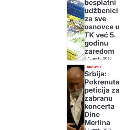
besplatni
udžbenici
za sve
osnovce u
TK već 5.
godinu
zaredom
5 Augusta, 2026
SHOWBIZ
Srbija:
Pokrenuta
peticija za
zabranu
koncerta
Dine
Merlina
5 Augusta, 2026