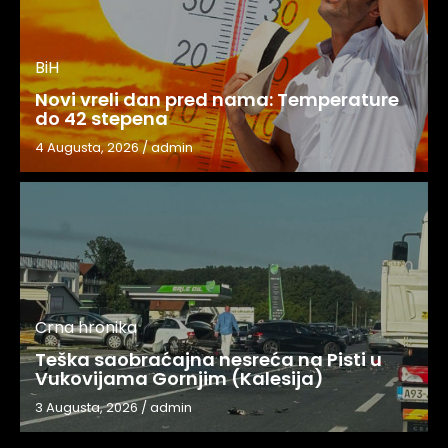
BiH
Novi vreli dan pred nama: Temperature
do 42 stepena
4 Augusta, 2026
/
admin
Crna hronika
Teška saobraćajna nesreća na Pisti u
Vukovijama Gornjim (Kalesija)
3 Augusta, 2026
/
admin