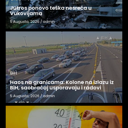
Jutros ponovo teška nesreća u
Vukovijama
5 Augusta, 2026
/
admin
BiH
Haos na granicama: Kolone na izlazu iz
BiH, saobraćaj usporavaju i radovi
5 Augusta, 2026
/
admin