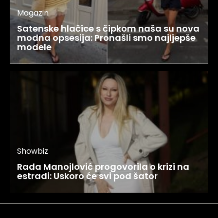
Magazin
Satenske hlačice s čipkom naša su nova
modna opsesija: Pronašli smo najljepše
modele
Showbiz
Rada Manojlović progovorila o krizi na
estradi: Uskoro će svi pod šator