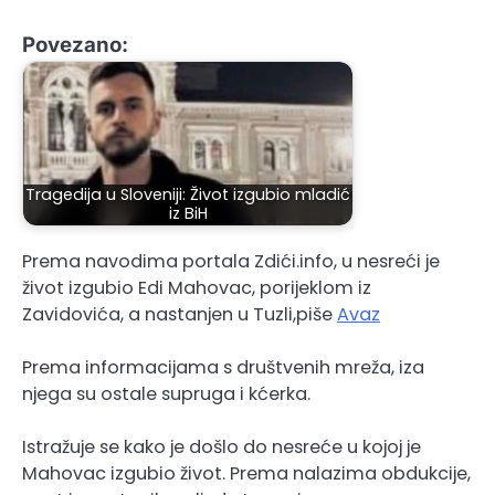
Povezano:
Tragedija u Sloveniji: Život izgubio mladić
iz BiH
Prema navodima portala Zdići.info, u nesreći je
život izgubio Edi Mahovac, porijeklom iz
Zavidovića, a nastanjen u Tuzli,piše
Avaz
Prema informacijama s društvenih mreža, iza
njega su ostale supruga i kćerka.
Istražuje se kako je došlo do nesreće u kojoj je
Mahovac izgubio život. Prema nalazima obdukcije,