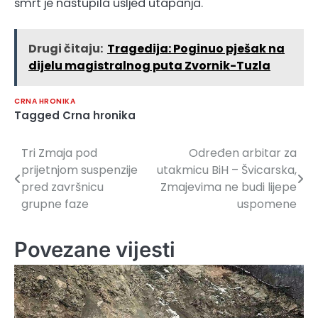
smrt je nastupila usljed utapanja.
Drugi čitaju:
Tragedija: Poginuo pješak na
dijelu magistralnog puta Zvornik-Tuzla
CRNA HRONIKA
Tagged
Crna hronika
Tri Zmaja pod
Određen arbitar za
Navigacija
prijetnjom suspenzije
utakmicu BiH – Švicarska,
članaka
pred završnicu
Zmajevima ne budi lijepe
grupne faze
uspomene
Povezane vijesti