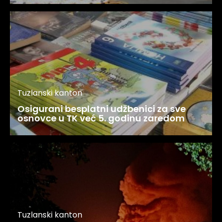
Tuzlanski kanton
Osigurani besplatni udžbenici za sve
osnovce u TK već 5. godinu zaredom
Tuzlanski kanton