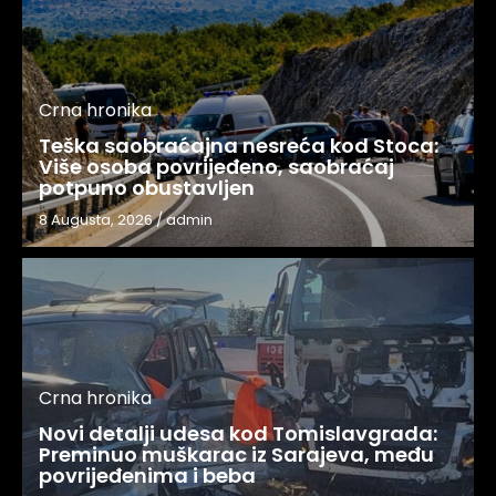
Crna hronika
Teška saobraćajna nesreća kod Stoca:
Više osoba povrijeđeno, saobraćaj
potpuno obustavljen
8 Augusta, 2026
/
admin
Crna hronika
Novi detalji udesa kod Tomislavgrada:
Preminuo muškarac iz Sarajeva, među
povrijeđenima i beba