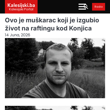
Skip
Kalesijski.ba
Radio
to
Kalesijski Portal
content
Ovo je muškarac koji je izgubio
život na raftingu kod Konjica
14 Juna, 2026