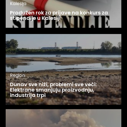
Kalesija
Produžen rok za prijave na konkurs za
stipendije u Kalesiji
Region
Dunav sve niži, problemi sve veći:
Elektrane smanjuju proizvodnju,
industrija trpi