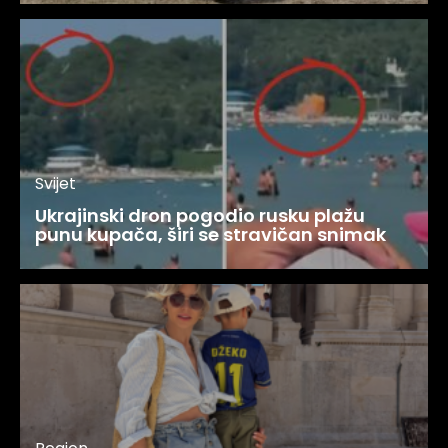
Svijet
Ukrajinski dron pogodio rusku plažu
punu kupača, širi se stravičan snimak