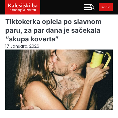
Skip
Kalesijski.ba
Radio
to
Kalesijski Portal
content
Tiktokerka oplela po slavnom
paru, za par dana je sačekala
“skupa koverta”
17 Januara, 2026