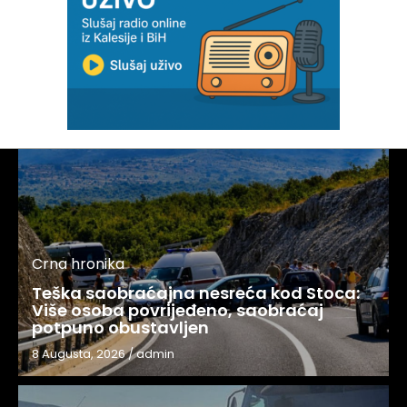
Crna hronika
Teška saobraćajna nesreća kod Stoca:
Više osoba povrijeđeno, saobraćaj
potpuno obustavljen
8 Augusta, 2026
/
admin