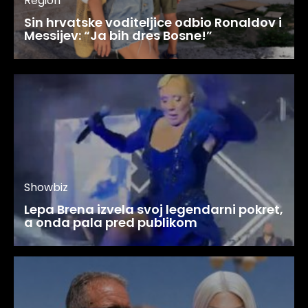
Region
Sin hrvatske voditeljice odbio Ronaldov i
Messijev: “Ja bih dres Bosne!”
Showbiz
Lepa Brena izvela svoj legendarni pokret,
a onda pala pred publikom