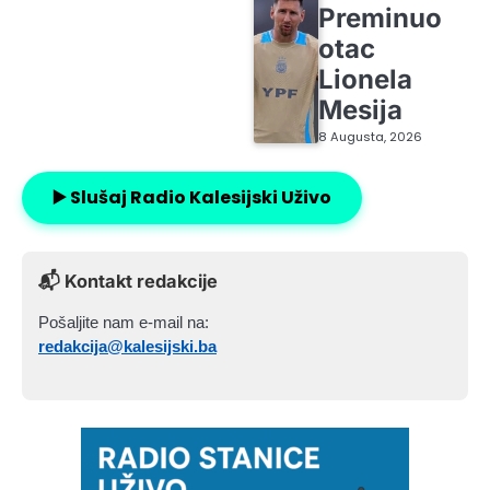
Preminuo
otac
Lionela
Mesija
8 Augusta, 2026
▶️ Slušaj Radio Kalesijski Uživo
📬 Kontakt redakcije
Pošaljite nam e-mail na:
redakcija@kalesijski.ba