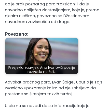
da je brak poznatog para “toksičan” i da je
navodno obilježen zlostavljanjem, koje je, prema
njenim riječima, povezano sa Džastinovom
navodnom zavisnošću od droge.
Povezano:
Presjekla zauvijek: Ana Ivanović poslije
razvoda ne želi…
Advokat bračnog para, Evan Špigel, uputio je Tajs
zvanično upozorenje kojim od nje zahtijeva da
prestane sa širenjem takvih tvrdnji.
U pismu se navodi da su informacije koje je