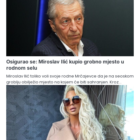
Osigurao se: Miroslav Ilić kupio grobno mjesto u
rodnom selu
Miroslav Ilić toliko voli svoje rodne Mrčajevce da je na seoskom
groblju obilježio mjesto na kojem će biti sahranjen. Kroz…