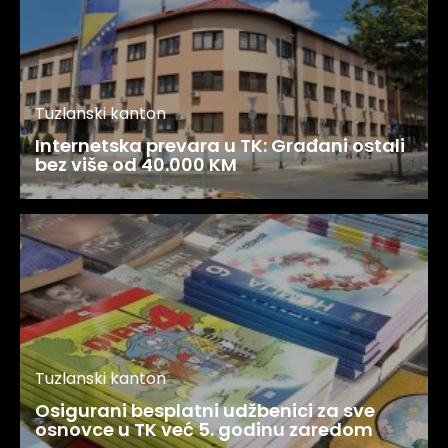
Tuzlanski kanton
Internetska prevara u TK: Građani ostali
bez više od 40.000 KM
Tuzlanski kanton
Osigurani besplatni udžbenici za sve
osnovce u TK već 5. godinu zaredom