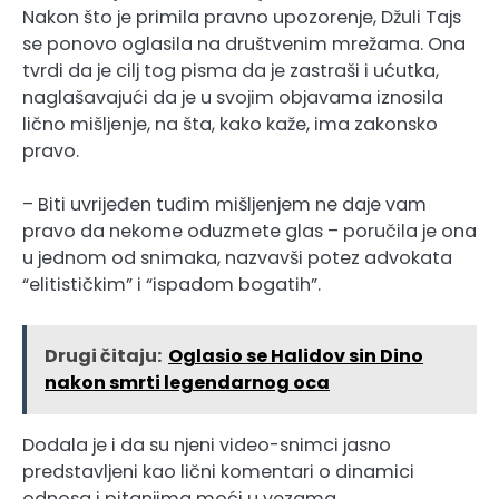
Nakon što je primila pravno upozorenje, Džuli Tajs
se ponovo oglasila na društvenim mrežama. Ona
tvrdi da je cilj tog pisma da je zastraši i ućutka,
naglašavajući da je u svojim objavama iznosila
lično mišljenje, na šta, kako kaže, ima zakonsko
pravo.
– Biti uvrijeđen tuđim mišljenjem ne daje vam
pravo da nekome oduzmete glas – poručila je ona
u jednom od snimaka, nazvavši potez advokata
“elitističkim” i “ispadom bogatih”.
Drugi čitaju:
Oglasio se Halidov sin Dino
nakon smrti legendarnog oca
Dodala je i da su njeni video-snimci jasno
predstavljeni kao lični komentari o dinamici
odnosa i pitanjima moći u vezama.