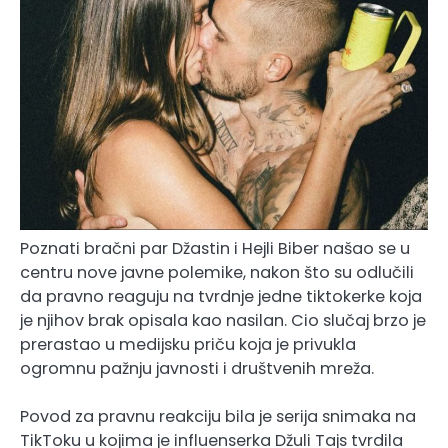
Poznati bračni par Džastin i Hejli Biber našao se u
centru nove javne polemike, nakon što su odlučili
da pravno reaguju na tvrdnje jedne tiktokerke koja
je njihov brak opisala kao nasilan. Cio slučaj brzo je
prerastao u medijsku priču koja je privukla
ogromnu pažnju javnosti i društvenih mreža.
Povod za pravnu reakciju bila je serija snimaka na
TikToku u kojima je influenserka Džuli Tajs tvrdila