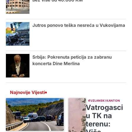
Jutros ponovo teška nesreća u Vukovijama
Srbija: Pokrenuta peticija za zabranu
koncerta Dine Merlina
Najnovije Vijesti
TUZLANSKI KANTON
Vatrogasci
u TK na
terenu: