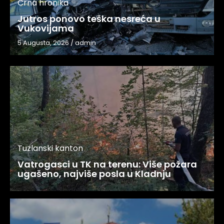
Crna hronika
Jutros ponovo teška nesreća u
Vukovijama
5 Augusta, 2026
/
admin
Tuzlanski kanton
Vatrogasci u TK na terenu: Više požara
ugašeno, najviše posla u Kladnju