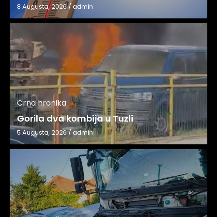
8 Augusta, 2026
/
admin
Crna hronika
Gorila dva kombija u Tuzli
5 Augusta, 2026
/
admin