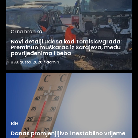
Crna hronika
Novi detalji udesa kod Tomislavgrada:
Preminuo muškarac iz Sarajeva, među
povrijeđenima i beba
8 Augusta, 2026
/
admin
BiH
Danas promjenjljivo i nestabilno vrijeme