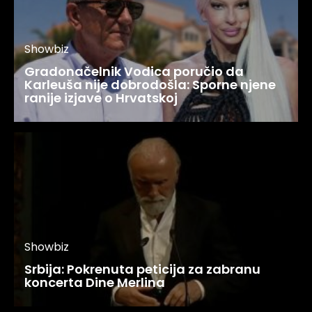
Showbiz
Gradonačelnik Vodica poručio da
Karleuša nije dobrodošla: Sporne njene
ranije izjave o Hrvatskoj
Showbiz
Srbija: Pokrenuta peticija za zabranu
koncerta Dine Merlina