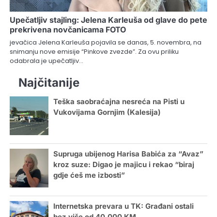
Upečatljiv stajling: Jelena Karleuša od glave do pete
prekrivena novčanicama FOTO
jevačica Jelena Karleuša pojavila se danas, 5. novembra, na
snimanju nove emisije “Pinkove zvezde”. Za ovu priliku
odabrala je upečatljiv…
Najčitanije
Teška saobraćajna nesreća na Pisti u
Vukovijama Gornjim (Kalesija)
Supruga ubijenog Harisa Babića za “Avaz”
kroz suze: Digao je majicu i rekao “biraj
gdje ćeš me izbosti”
Internetska prevara u TK: Građani ostali
bez više od 40.000 KM