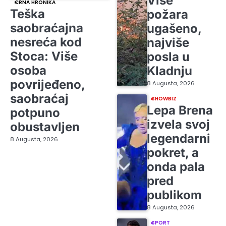
Više
CRNA HRONIKA
Teška
požara
saobraćajna
ugašeno,
nesreća kod
najviše
Stoca: Više
posla u
osoba
Kladnju
povrijeđeno,
8 Augusta, 2026
saobraćaj
SHOWBIZ
Lepa Brena
potpuno
izvela svoj
obustavljen
legendarni
8 Augusta, 2026
pokret, a
onda pala
pred
publikom
8 Augusta, 2026
SPORT