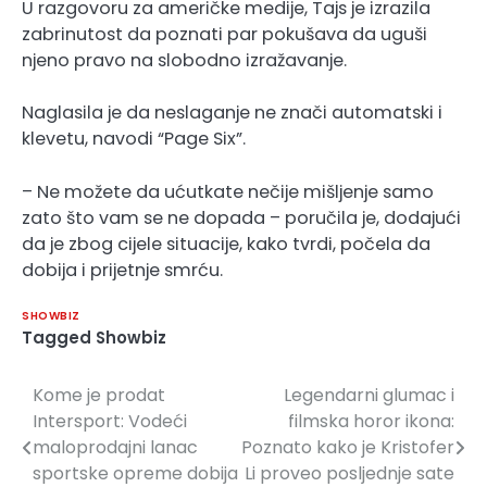
U razgovoru za američke medije, Tajs je izrazila
zabrinutost da poznati par pokušava da uguši
njeno pravo na slobodno izražavanje.
Naglasila je da neslaganje ne znači automatski i
klevetu, navodi “Page Six”.
– Ne možete da ućutkate nečije mišljenje samo
zato što vam se ne dopada – poručila je, dodajući
da je zbog cijele situacije, kako tvrdi, počela da
dobija i prijetnje smrću.
SHOWBIZ
Tagged
Showbiz
Kome je prodat
​Legendarni glumac i
Navigacija
Intersport: Vodeći
filmska horor ikona:
članaka
maloprodajni lanac
Poznato kako je Kristofer
sportske opreme dobija
Li proveo posljednje sate