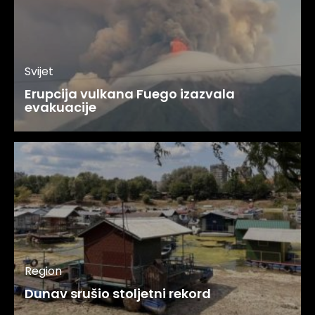
Svijet
Erupcija vulkana Fuego izazvala
evakuacije
Region
Dunav srušio stoljetni rekord