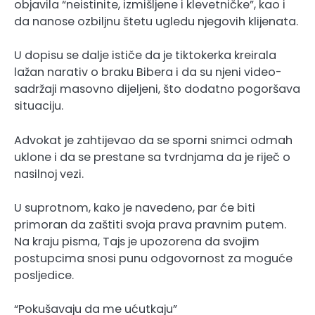
objavila “neistinite, izmišljene i klevetničke”, kao i
da nanose ozbiljnu štetu ugledu njegovih klijenata.
U dopisu se dalje ističe da je tiktokerka kreirala
lažan narativ o braku Bibera i da su njeni video-
sadržaji masovno dijeljeni, što dodatno pogoršava
situaciju.
Advokat je zahtijevao da se sporni snimci odmah
uklone i da se prestane sa tvrdnjama da je riječ o
nasilnoj vezi.
U suprotnom, kako je navedeno, par će biti
primoran da zaštiti svoja prava pravnim putem.
Na kraju pisma, Tajs je upozorena da svojim
postupcima snosi punu odgovornost za moguće
posljedice.
“Pokušavaju da me ućutkaju”