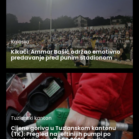
Kalesija
Kikači: Ammar Bašić održao emotivno
predavanje pred punim stadionom
Tuzlanski kanton
Cijene goriva u Tuzlanskom kantonu
(TK): Pregled najjeftinijih pumpi po