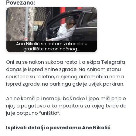
Povezano:
Ana Nikolić se autom zakucala u
gradilište nakon noćnog…
Oni su se nakon sukoba rastali, a ekipa Telegrafa
danas je ispred Anine zgrade. Na Aninom stanu
spuštene su roletne, a njenog automobila nema
ispred zgrade, na parkingu gde je uvijek parkiran.
Anine komšije i nemaju baš neko lijepo mišljenje o
njoj, a pogotovo o kompozitoru za kojeg tvrde da
ju je potpuno ”uništio”.
Isplivali detalji o povredama Ane Nikolić