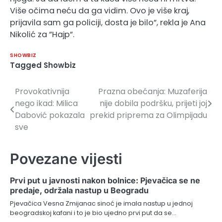
Više očima neću da ga vidim. Ovo je više kraj,
prijavila sam ga policiji, dosta je bilo”, rekla je Ana
Nikolić za ”Hajp”.
SHOWBIZ
Tagged
Showbiz
Provokativnija
Prazna obećanja: Muzaferija
Navigacija
nego ikad: Milica
nije dobila podršku, prijeti joj
članaka
Dabović pokazala
prekid priprema za Olimpijadu
sve
Povezane vijesti
Prvi put u javnosti nakon bolnice: Pjevačica se ne
predaje, održala nastup u Beogradu
Pjevačica Vesna Zmijanac sinoć je imala nastup u jednoj
beogradskoj kafani i to je bio ujedno prvi put da se…