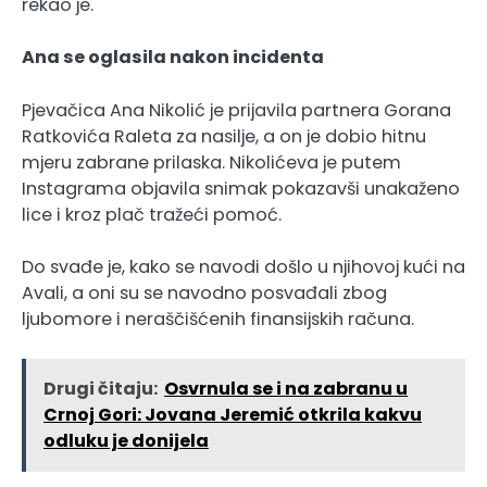
rekao je.
Ana se oglasila nakon incidenta
Pjevačica Ana Nikolić je prijavila partnera Gorana
Ratkovića Raleta za nasilje, a on je dobio hitnu
mjeru zabrane prilaska. Nikolićeva je putem
Instagrama objavila snimak pokazavši unakaženo
lice i kroz plač tražeći pomoć.
Do svađe je, kako se navodi došlo u njihovoj kući na
Avali, a oni su se navodno posvađali zbog
ljubomore i neraščišćenih finansijskih računa.
Drugi čitaju:
Osvrnula se i na zabranu u
Crnoj Gori: Jovana Jeremić otkrila kakvu
odluku je donijela