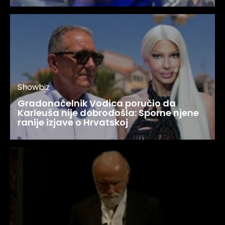
Showbiz
Gradonačelnik Vodica poručio da
Karleuša nije dobrodošla: Sporne njene
ranije izjave o Hrvatskoj