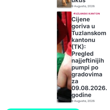
ukus
9 Augusta, 2026
TUZLANSKI KANTON
Cijene
goriva u
Tuzlanskom
kantonu
(TK):
Pregled
najjeftinijih
pumpi po
gradovima
za
09.08.2026.
godine
9 Augusta, 2026