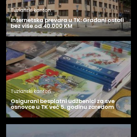
Tuzlanski kanton
Internetska prevara u TK: Građani ostali
bez više od 40.000 KM
Tuzlanski kanton
Osigurani besplatni udžbenici za sve
osnovce u TK već 5. godinu zaredom