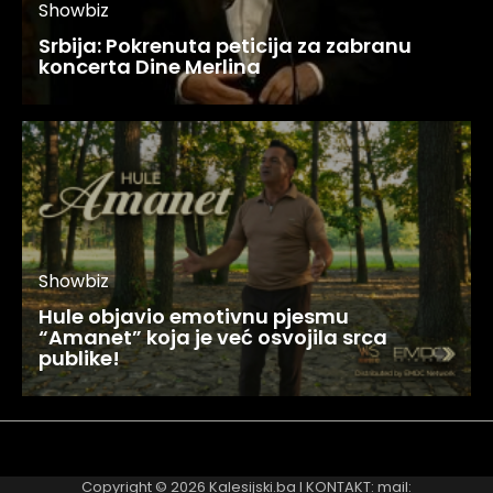
Showbiz
Srbija: Pokrenuta peticija za zabranu
koncerta Dine Merlina
Showbiz
Hule objavio emotivnu pjesmu
“Amanet” koja je već osvojila srca
publike!
Najnovije
Najčitanije
Copyright © 2026
Kalesijski.ba
I KONTAKT: mail: