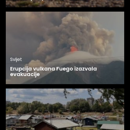
Svijet
Erupcija vulkana Fuego izazvala
evakuacije