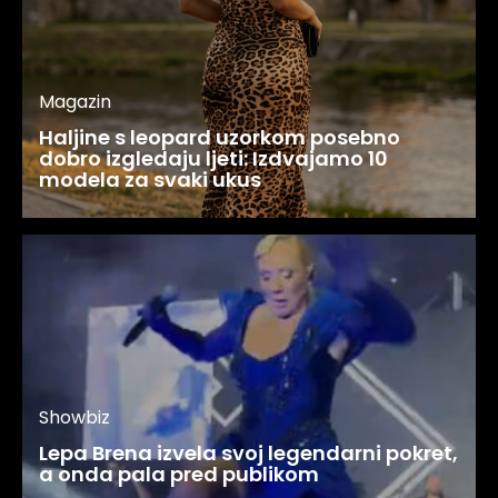
Magazin
Haljine s leopard uzorkom posebno
dobro izgledaju ljeti: Izdvajamo 10
modela za svaki ukus
Showbiz
Lepa Brena izvela svoj legendarni pokret,
a onda pala pred publikom