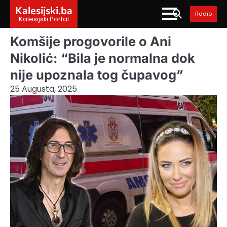
Skip
Kalesijski.ba
Radio
to
Kalesijski Portal
content
Komšije progovorile o Ani
Nikolić: “Bila je normalna dok
nije upoznala tog čupavog”
25 Augusta, 2025