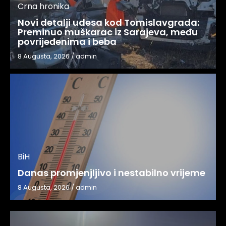
Crna hronika
Novi detalji udesa kod Tomislavgrada:
Preminuo muškarac iz Sarajeva, među
povrijeđenima i beba
8 Augusta, 2026
/
admin
BiH
Danas promjenjljivo i nestabilno vrijeme
8 Augusta, 2026
/
admin