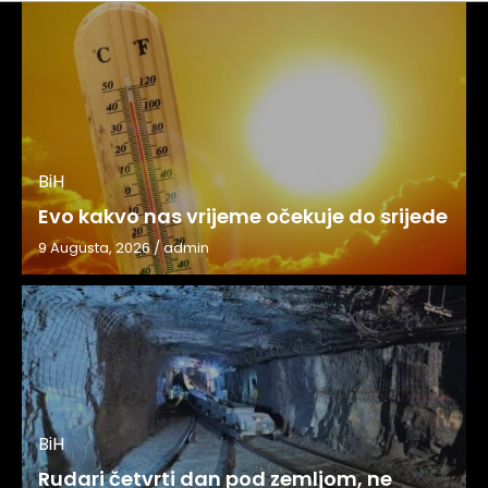
BiH
Evo kakvo nas vrijeme očekuje do srijede
9 Augusta, 2026
/
admin
BiH
Rudari četvrti dan pod zemljom, ne