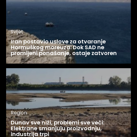
Svijet
Iran postavio uslove za otvaranje
Hormuškog moreuza: Dok SAD ne
promijeni ponašanje, ostaje zatvoren
Region
Dunav sve niži, problemi sve veći:
Elektrane smanjuju proizvodnju,
industrija trpi