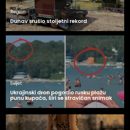
Region
Dunav srušio stoljetni rekord
Svijet
Ukrajinski dron pogodio rusku plažu
punu kupača, širi se stravičan snimak