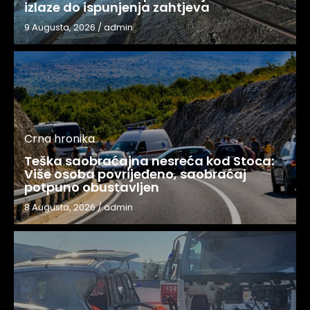
izlaze do ispunjenja zahtjeva
9 Augusta, 2026
/
admin
Crna hronika
Teška saobraćajna nesreća kod Stoca:
Više osoba povrijeđeno, saobraćaj
potpuno obustavljen
8 Augusta, 2026
/
admin