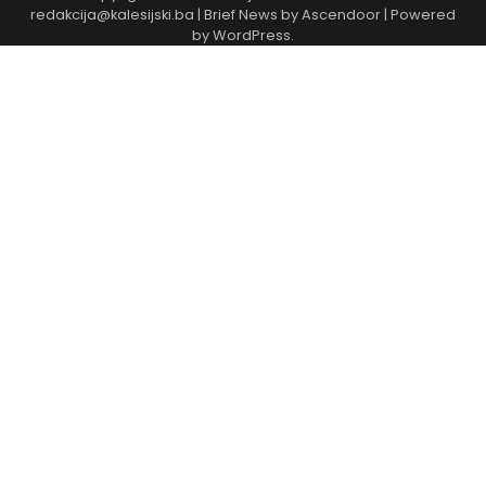
redakcija@kalesijski.ba | Brief News by
Ascendoor
| Powered
by
WordPress
.