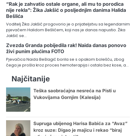
“Rak je zahvatio ostale organe, ali mu to porodica
nije rekla”: Žika Jakšić o posljednjim danima Halida
Bešlića
Voditelj Žika Jakšić progovorio je o prijateljstvu sa legendarnim
pjevačem Halidom Bešlićem, koji nas je danas napustio. Žika
Jakšić se…
Zvezda Granda pobijedila rak! Naida danas ponovo
živi punim plućima FOTO
Pjevačica Naida Bešlagić borila se s opakom bolešću, zbog
čega je prošla kroz proces hemoterapija i ostala bez kose, a…
Najčitanije
Teška saobraćajna nesreća na Pisti u
Vukovijama Gornjim (Kalesija)
Supruga ubijenog Harisa Babića za “Avaz”
kroz suze: Digao je majicu i rekao “biraj