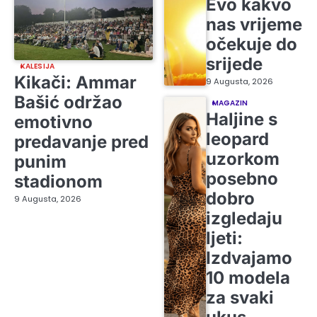
Evo kakvo
nas vrijeme
očekuje do
srijede
KALESIJA
Kikači: Ammar
9 Augusta, 2026
Bašić održao
MAGAZIN
Haljine s
emotivno
leopard
predavanje pred
uzorkom
punim
posebno
stadionom
dobro
9 Augusta, 2026
izgledaju
ljeti:
Izdvajamo
10 modela
za svaki