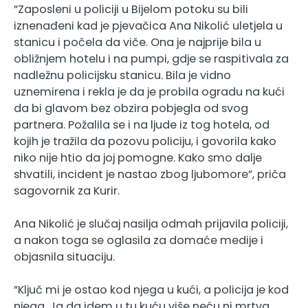
”Zaposleni u policiji u Bijelom potoku su bili
iznenađeni kad je pjevačica Ana Nikolić uletjela u
stanicu i počela da viče. Ona je najprije bila u
obližnjem hotelu i na pumpi, gdje se raspitivala za
nadležnu policijsku stanicu. Bila je vidno
uznemirena i rekla je da je probila ogradu na kući
da bi glavom bez obzira pobjegla od svog
partnera. Požalila se i na ljude iz tog hotela, od
kojih je tražila da pozovu policiju, i govorila kako
niko nije htio da joj pomogne. Kako smo dalje
shvatili, incident je nastao zbog ljubomore”, priča
sagovornik za Kurir.
Ana Nikolić je slučaj nasilja odmah prijavila policiji,
a nakon toga se oglasila za domaće medije i
objasnila situaciju.
”Ključ mi je ostao kod njega u kući, a policija je kod
njega. Ja da idem u tu kuću više neću ni mrtva.