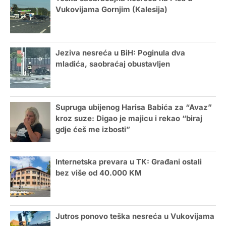
Vukovijama Gornjim (Kalesija)
Jeziva nesreća u BiH: Poginula dva
mladića, saobraćaj obustavljen
Supruga ubijenog Harisa Babića za “Avaz”
kroz suze: Digao je majicu i rekao “biraj
gdje ćeš me izbosti”
Internetska prevara u TK: Građani ostali
bez više od 40.000 KM
Jutros ponovo teška nesreća u Vukovijama