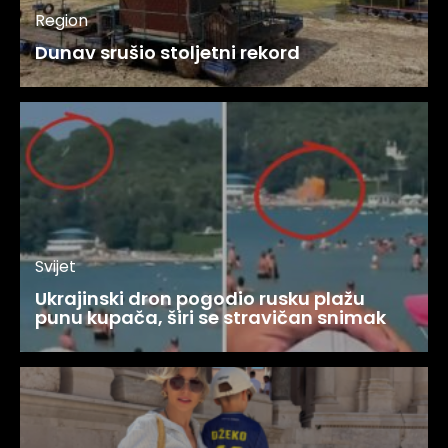
Region
Dunav srušio stoljetni rekord
Svijet
Ukrajinski dron pogodio rusku plažu
punu kupača, širi se stravičan snimak