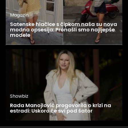
Magazin
Satenske hlačice s čipkom naša su nova
modna opsesija: Pronašli smo najljepše
modele
Showbiz
Rada Manojlović progovorila o krizi na
estradi: Uskoro će svi pod šator