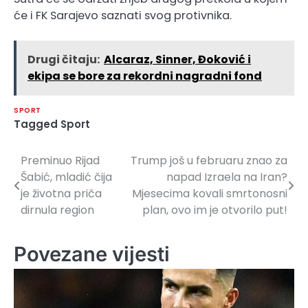
će i FK Sarajevo saznati svog protivnika.
Drugi čitaju:
Alcaraz, Sinner, Đoković i
ekipa se bore za rekordni nagradni fond
SPORT
Tagged
Sport
Preminuo Rijad
Trump još u februaru znao za
Navigacija
Šabić, mladić čija
napad Izraela na Iran?
članaka
je životna priča
Mjesecima kovali smrtonosni
dirnula region
plan, ovo im je otvorilo put!
Povezane vijesti