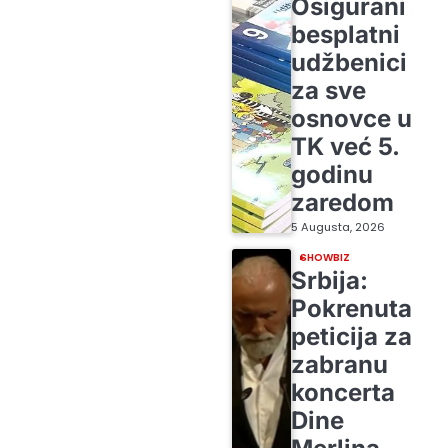
Osigurani
besplatni
udžbenici
za sve
osnovce u
TK već 5.
godinu
zaredom
5 Augusta, 2026
SHOWBIZ
Srbija:
Pokrenuta
peticija za
zabranu
koncerta
Dine