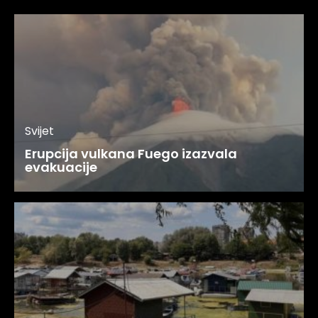
Svijet
Erupcija vulkana Fuego izazvala
evakuacije