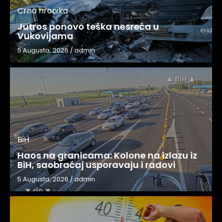
Crna hronika
Jutros ponovo teška nesreća u
Vukovijama
5 Augusta, 2026
/
admin
BiH
Haos na granicama: Kolone na izlazu iz
BiH, saobraćaj usporavaju i radovi
5 Augusta, 2026
/
admin