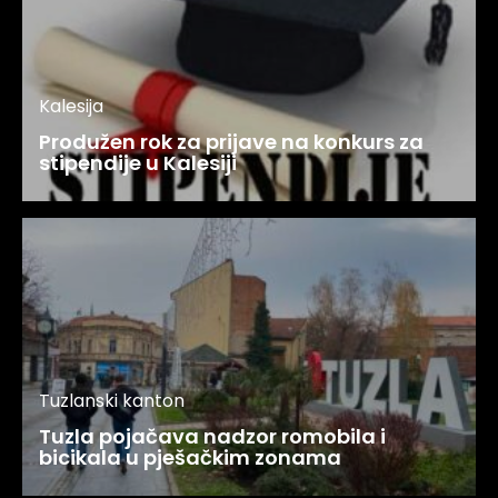
Kalesija
Produžen rok za prijave na konkurs za
stipendije u Kalesiji
Tuzlanski kanton
Tuzla pojačava nadzor romobila i
bicikala u pješačkim zonama