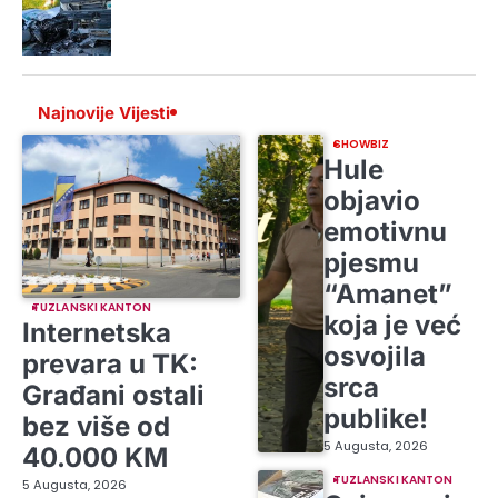
Najnovije Vijesti
SHOWBIZ
Hule
objavio
emotivnu
pjesmu
“Amanet”
TUZLANSKI KANTON
koja je već
Internetska
osvojila
prevara u TK:
srca
Građani ostali
publike!
bez više od
5 Augusta, 2026
40.000 KM
TUZLANSKI KANTON
5 Augusta, 2026