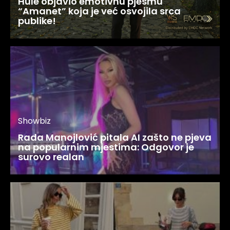
Hule objavio emotivnu pjesmu
“Amanet” koja je već osvojila srca
publike!
Showbiz
Rada Manojlović pitala AI zašto ne pjeva
na popularnim mjestima: Odgovor je
surovo realan