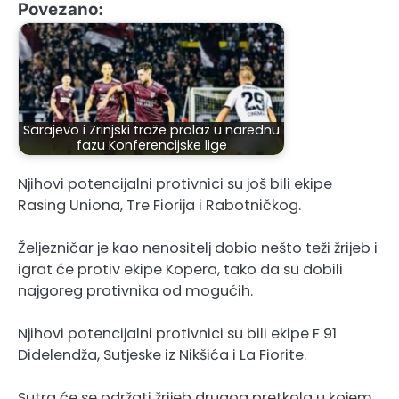
Povezano:
Sarajevo i Zrinjski traže prolaz u narednu
fazu Konferencijske lige
Njihovi potencijalni protivnici su još bili ekipe
Rasing Uniona, Tre Fiorija i Rabotničkog.
Željezničar je kao nenositelj dobio nešto teži žrijeb i
igrat će protiv ekipe Kopera, tako da su dobili
najgoreg protivnika od mogućih.
Njihovi potencijalni protivnici su bili ekipe F 91
Didelendža, Sutjeske iz Nikšića i La Fiorite.
Sutra će se održati žrijeb drugog pretkola u kojem