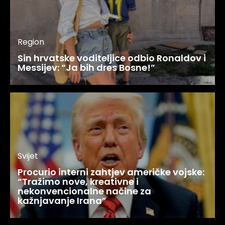
Region
Sin hrvatske voditeljice odbio Ronaldov i
Messijev: “Ja bih dres Bosne!”
Svijet
Procurio interni zahtjev američke vojske:
“Tražimo nove, kreativne i
nekonvencionalne načine za
kažnjavanje Irana”