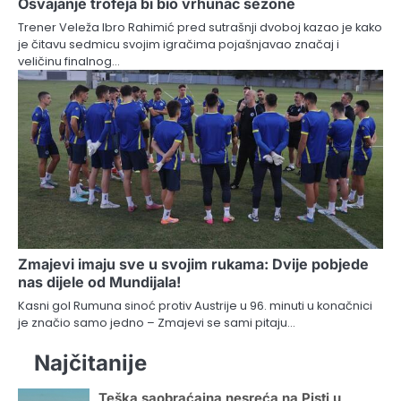
Osvajanje trofeja bi bio vrhunac sezone
Trener Veleža Ibro Rahimić pred sutrašnji dvoboj kazao je kako
je čitavu sedmicu svojim igračima pojašnjavao značaj i
veličinu finalnog…
Zmajevi imaju sve u svojim rukama: Dvije pobjede
nas dijele od Mundijala!
Kasni gol Rumuna sinoć protiv Austrije u 96. minuti u konačnici
je značio samo jedno – Zmajevi se sami pitaju…
Najčitanije
Teška saobraćajna nesreća na Pisti u