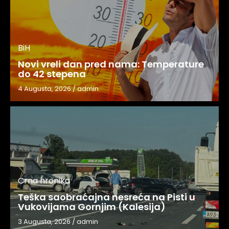
BiH
Novi vreli dan pred nama: Temperature
do 42 stepena
4 Augusta, 2026
/
admin
Crna hronika
Teška saobraćajna nesreća na Pisti u
Vukovijama Gornjim (Kalesija)
3 Augusta, 2026
/
admin