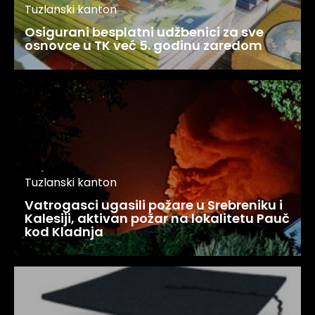
Tuzlanski kanton
Osigurani besplatni udžbenici za sve
osnovce u TK već 5. godinu zaredom
Tuzlanski kanton
Vatrogasci ugasili požare u Srebreniku i
Kalesiji, aktivan požar na lokalitetu Pauč
kod Kladnja