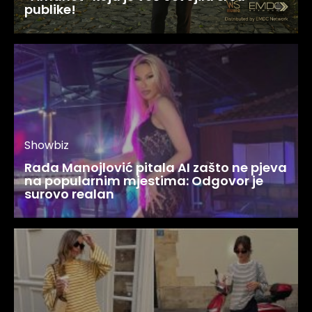
publike!
Showbiz
Rada Manojlović pitala AI zašto ne pjeva
na popularnim mjestima: Odgovor je
surovo realan