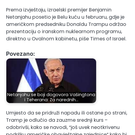
Prema izvještaju, izraelski premijer Benjamin
Netanjahu posetio je Belu kuću u februaru, gdje je
američkom predsedniku Donaldu Trampu održao
prezentaciju o iranskom nuklearnom programu,
direktno u Ovalnom kabinetu, piše Times of Israel.
Povezano:
Netanjahu se boji dogovora Vašingtona
i Teherana: Za narednih…
Umjesto da se pridruži napadu ili ostane po strani,
Tramp je odlučio da zauzme srednji kurs –
odobrivši, kako se navodi, “još uvek neotkrivenu
podršku američke obavještajne zajednice” kako bi