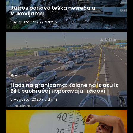
Jutros ponovo teška nesreća u
Vukovijama
5 Augusta, 2026
/
admin
BiH
Haos na granicama: Kolone na izlazu iz
BiH, saobraćaj usporavaju i radovi
5 Augusta, 2026
/
admin