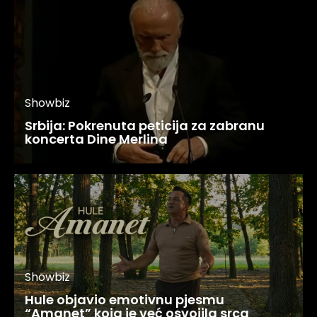
Showbiz
Srbija: Pokrenuta peticija za zabranu
koncerta Dine Merlina
Showbiz
Hule objavio emotivnu pjesmu
“Amanet” koja je već osvojila srca