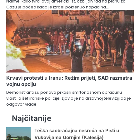
Naime, kako tvrdi ovaj američki list, ozbiljan rad na planu za
Gazu je počeo kada je Izrael pokrenuo napad na…
Krvavi protesti u Iranu: Režim prijeti, SAD razmatra
vojnu opciju
Demonstranti su ponovo prkosili smrtonosnom obračunu
vlasti, a šef iranske policije izjavio je na državnoj televiziji da je
odgovor vlade…
Najčitanije
Teška saobraćajna nesreća na Pisti u
Vukovijama Gornjim (Kalesija)