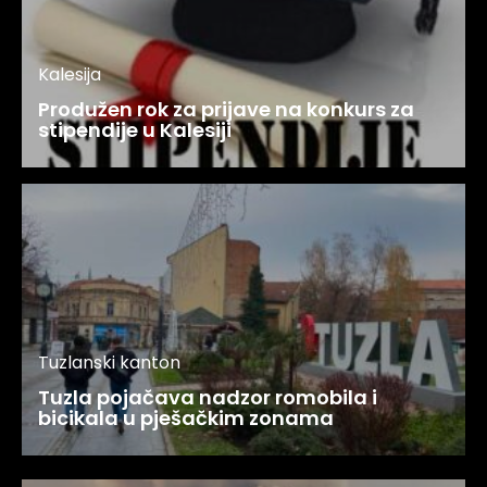
Kalesija
Produžen rok za prijave na konkurs za
stipendije u Kalesiji
Tuzlanski kanton
Tuzla pojačava nadzor romobila i
bicikala u pješačkim zonama