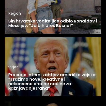
Region
Sin hrvatske voditeljice odbio Ronaldov i
Messijev: “Ja bih dres Bosne!”
Svijet
Procurio interni zahtjev američke vojske:
“Tražimo nove, kreativne i
nekonvencionalne načine za
kažnjavanje Irana”