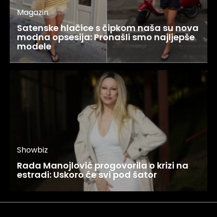
Magazin
Satenske hlačice s čipkom naša su nova
modna opsesija: Pronašli smo najljepše
modele
Showbiz
Rada Manojlović progovorila o krizi na
estradi: Uskoro će svi pod šator