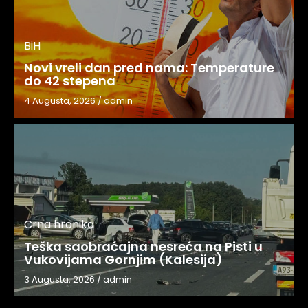
BiH
Novi vreli dan pred nama: Temperature
do 42 stepena
4 Augusta, 2026
/
admin
Crna hronika
Teška saobraćajna nesreća na Pisti u
Vukovijama Gornjim (Kalesija)
3 Augusta, 2026
/
admin