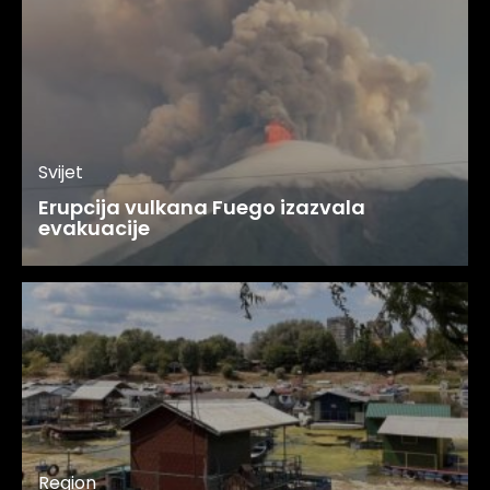
Svijet
Erupcija vulkana Fuego izazvala
evakuacije
Region