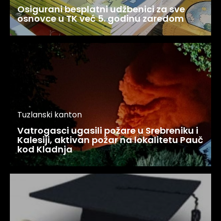
Osigurani besplatni udžbenici za sve
osnovce u TK već 5. godinu zaredom
Tuzlanski kanton
Vatrogasci ugasili požare u Srebreniku i
Kalesiji, aktivan požar na lokalitetu Pauč
kod Kladnja