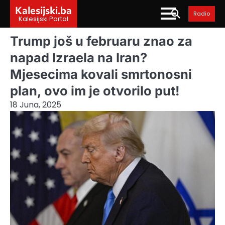
Skip
Kalesijski.ba
Radio
to
Kalesijski Portal
content
Trump još u februaru znao za
napad Izraela na Iran?
Mjesecima kovali smrtonosni
plan, ovo im je otvorilo put!
18 Juna, 2025