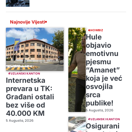
Najnovije Vijesti
SHOWBIZ
Hule
objavio
emotivnu
pjesmu
“Amanet”
TUZLANSKI KANTON
koja je već
Internetska
osvojila
prevara u TK:
srca
Građani ostali
publike!
bez više od
5 Augusta, 2026
40.000 KM
TUZLANSKI KANTON
5 Augusta, 2026
Osigurani