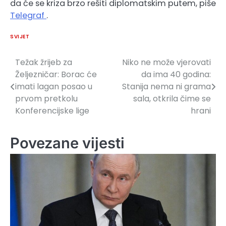
da će se kriza brzo rešiti diplomatskim putem, piše
Telegraf
.
SVIJET
Težak žrijeb za
Niko ne može vjerovati
Navigacija
Željezničar: Borac će
da ima 40 godina:
članaka
imati lagan posao u
Stanija nema ni grama
prvom pretkolu
sala, otkrila čime se
Konferencijske lige
hrani
Povezane vijesti