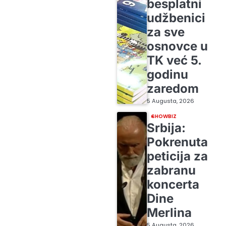
besplatni
udžbenici
za sve
osnovce u
TK već 5.
godinu
zaredom
5 Augusta, 2026
SHOWBIZ
Srbija:
Pokrenuta
peticija za
zabranu
koncerta
Dine
Merlina
5 Augusta, 2026