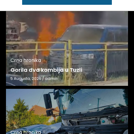
Crna hronika
Gorila dva kombija u Tuzli
5 Augusta, 2026
/
admin
Crna hronika