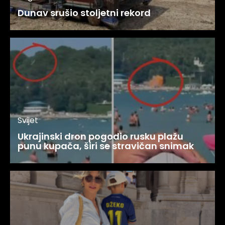
Dunav srušio stoljetni rekord
Svijet
Ukrajinski dron pogodio rusku plažu
punu kupača, širi se stravičan snimak