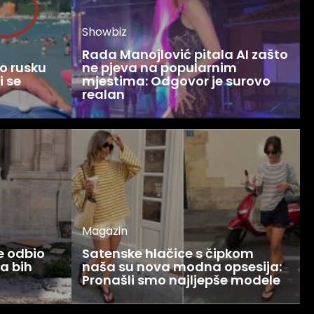
Showbiz
Rada Manojlović pitala AI zašto
o rusku
ne pjeva na popularnim
i se
mjestima: Odgovor je surovo
realan
Magazin
ce odbio
Satenske hlačice s čipkom
Ja bih
naša su nova modna opsesija:
Pronašli smo najljepše modele