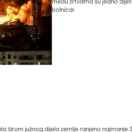
među žrtvama su jedno dijete
bolničar.
la širom južnog dijela zemlje ranjeno najmanje 