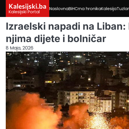
Skip
Kalesijski.ba
Naslovna
BiH
Crna hronika
Kalesija
Tuzla
to
Kalesijski Portal
content
Izraelski napadi na Liban
njima dijete i bolničar
8 Maja, 2026