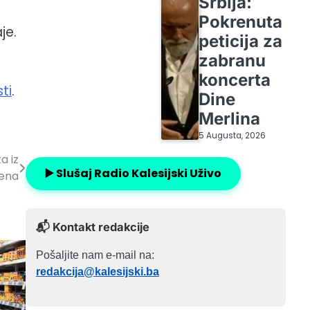
Srbija:
Pokrenuta
je.
peticija za
zabranu
koncerta
sti
.
Dine
Merlina
5 Augusta, 2026
a iz
▶️ Slušaj Radio Kalesijski Uživo
đena
📬 Kontakt redakcije
Pošaljite nam e-mail na:
redakcija@kalesijski.ba