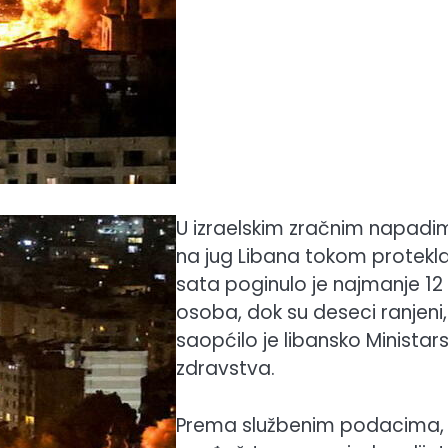
U izraelskim zračnim napadi
na jug Libana tokom protekl
sata poginulo je najmanje 12
osoba, dok su deseci ranjeni,
saopćilo je libansko Ministar
zdravstva.
Prema službenim podacima,