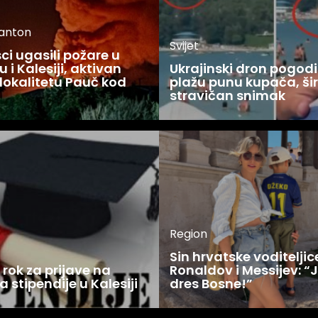
kanton
Svijet
i ugasili požare u
 i Kalesiji, aktivan
Ukrajinski dron pogodi
lokalitetu Pauč kod
plažu punu kupača, šir
stravičan snimak
Region
Sin hrvatske voditelji
rok za prijave na
Ronaldov i Messijev: “
a stipendije u Kalesiji
dres Bosne!”