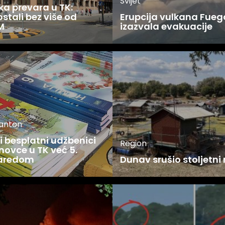
Svijet
ka prevara u TK:
stali bez više od
Erupcija vulkana Fueg
M
izazvala evakuacije
kanton
 besplatni udžbenici
Region
novce u TK već 5.
zaredom
Dunav srušio stoljetni