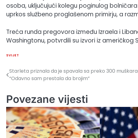
osoba, uključujući kolegu poginulog bolničara
uprkos službeno proglašenom primirju, a razmje
Treća runda pregovora između Izraela i Libana
Washingtonu, potvrdili su izvori iz američkog 
SVIJET
Starleta priznala da je spavala sa preko 300 muškara
Navigacija
“Odavno sam prestala da brojim”
članaka
Povezane vijesti