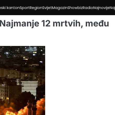
nski kanton
Sport
Region
Svijet
Magazin
Showbiz
Radio
Najnovije
Naj
: Najmanje 12 mrtvih, među