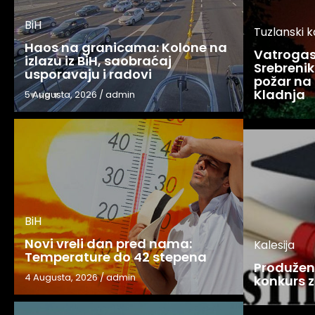
BiH
Tuzlanski 
Haos na granicama: Kolone na
Vatrogasc
izlazu iz BiH, saobraćaj
Srebreniku
usporavaju i radovi
požar na 
Kladnja
5 Augusta, 2026
/
admin
BiH
Novi vreli dan pred nama:
Kalesija
Temperature do 42 stepena
Produžen 
4 Augusta, 2026
/
admin
konkurs z