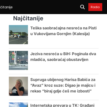
čitanije
Radio
Najčitanije
Teška saobraćajna nesreća na Pisti
u Vukovijama Gornjim (Kalesija)
Jeziva nesreća u BiH: Poginula dva
mladića, saobraćaj obustavljen
Supruga ubijenog Harisa Babića za
“Avaz” kroz suze: Digao je majicu i
rekao “biraj gdje ćeš me izbosti”
Internetska prevara u TK: Građani