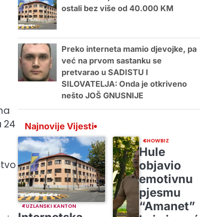
ostali bez više od 40.000 KM
Preko interneta mamio djevojke, pa
već na prvom sastanku se
pretvarao u SADISTU I
SILOVATELJA: Onda je otkriveno
nešto JOŠ GNUSNIJE
ma
a 24
Najnovije Vijesti
SHOWBIZ
Hule
objavio
stvo
emotivnu
pjesmu
“Amanet”
TUZLANSKI KANTON