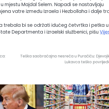
 u mjestu Majdal Selem. Napadi se nastavljaju
na vatre između Izraela i Hezbollaha i dalje tra
 trebala bi se održati idućeg četvrtka i petka u
State Departmenta i izraelski službenici, pišu
Vije
ca:
Teška saobraćajna nesreća u Puračiću: Djevojk
Lukavca teško povrije