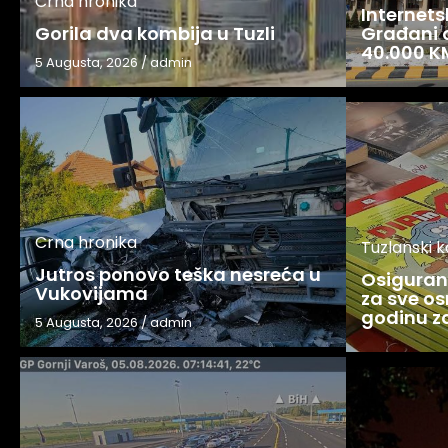
Crna hronika
Internets
Gorila dva kombija u Tuzli
Građani o
40.000 K
5 Augusta, 2026
/
admin
Crna hronika
Tuzlanski 
Jutros ponovo teška nesreća u
Osigurani
Vukovijama
za sve os
godinu 
5 Augusta, 2026
/
admin