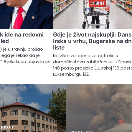
k ide na redovni
Gdje je život najskuplji: Dans
gled
Irska u vrhu, Bugarska na d
liste
 je u travnju prošao
jega je rekao da je
Najviši nivoi cijena za potrošnju
”. Bijela kuća objavila je…
domaćinstava zabilježeni su u Dansko
140 posto prosjeka EU, Irskoj 136 posto
Luksemburgu 132…
kanton