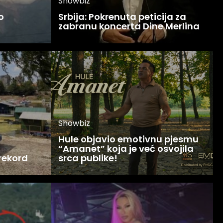
Showbiz
o
Srbija: Pokrenuta peticija za
zabranu koncerta Dine Merlina
Showbiz
Hule objavio emotivnu pjesmu
“Amanet” koja je već osvojila
 rekord
srca publike!