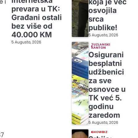
Internetska
koja je već
 i
prevara u TK:
osvojila
Građani ostali
srca
bez više od
publike!
40.000 KM
5 Augusta, 2026
5 Augusta, 2026
TUZLANSKI
KANTON
Osigurani
besplatni
udžbenici
za sve
osnovce u
TK već 5.
godinu
zaredom
5 Augusta, 2026
SHOWBIZ
37