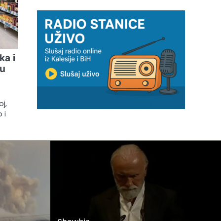
ka i
nu
j,
 i