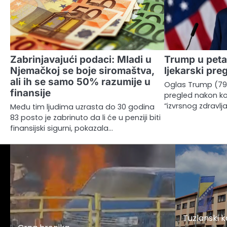
Zabrinjavajući podaci: Mladi u
Trump u peta
Njemačkoj se boje siromaštva,
ljekarski pre
ali ih se samo 50% razumije u
Oglas Trump (79)
finansije
pregled nakon ko
“izvrsnog zdravlja
Među tim ljudima uzrasta do 30 godina
83 posto je zabrinuto da li će u penziji biti
finansijski sigurni, pokazala…
Tuzlanski 