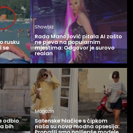
Showbiz
Rada Manojlović pitala AI zašto
o rusku
ne pjeva na popularnim
i se
mjestima: Odgovor je surovo
realan
Magazin
ce odbio
Satenske hlačice s čipkom
Ja bih
naša su nova modna opsesija:
Pronašli smo najljepše modele