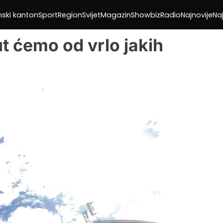
nski kanton
Sport
Region
Svijet
Magazin
Showbiz
Radio
Najnovije
Naj
t ćemo od vrlo jakih