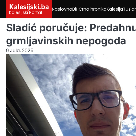
Skip
Kalesijski.ba
Naslovna
BiH
Crna hronika
Kalesija
Tuzla
to
Kalesijski Portal
content
Sladić poručuje: Predahnu
grmljavinskih nepogoda
9 Jula, 2025