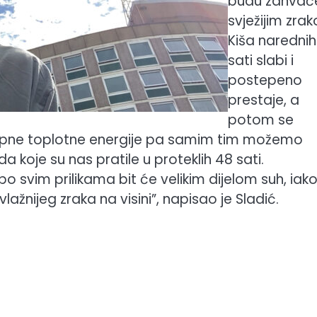
budu zahvać
svježijim zra
Kiša narednih
sati slabi i
postepeno
prestaje, a
potom se
stupne toplotne energije pa samim tim možemo
 koje su nas pratile u proteklih 48 sati.
po svim prilikama bit će velikim dijelom suh, iako
ažnijeg zraka na visini”, napisao je Sladić.