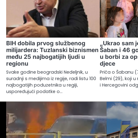
BIH dobila prvog službenog
„Ukrao sam je
milijardera: Tuzlanski biznismen
Šaban i 46 g
među 25 najbogatijih ljudi u
u borbi za o
regionu
djece
Svake godine beogradski Nedeljnik, u
Priča o Šabanu (7
suradnji s medijima iz regije, radi listu 100
Belmi (29), koji 
najbogatijih poduzetnika u regiji,
i Hercegovini od
uspoređujući podatke o…