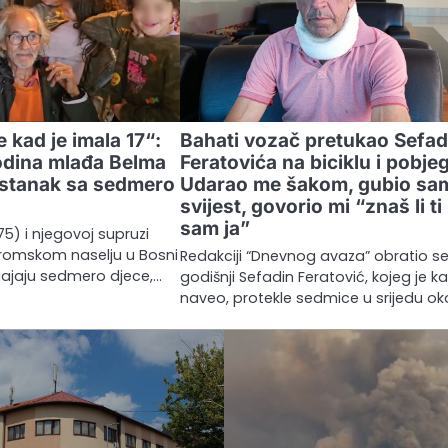
 kad je imala 17“:
Bahati vozač pretukao Sefad
odina mlađa Belma
Feratovića na biciklu i pobje
pstanak sa sedmero
Udarao me šakom, gubio sa
svijest, govorio mi “znaš li ti
sam ja”
5) i njegovoj supruzi
u romskom naselju u Bosni
Redakciji “Dnevnog avaza” obratio se
gajaju sedmero djece,…
godišnji Sefadin Feratović, kojeg je ka
naveo, protekle sedmice u srijedu ok