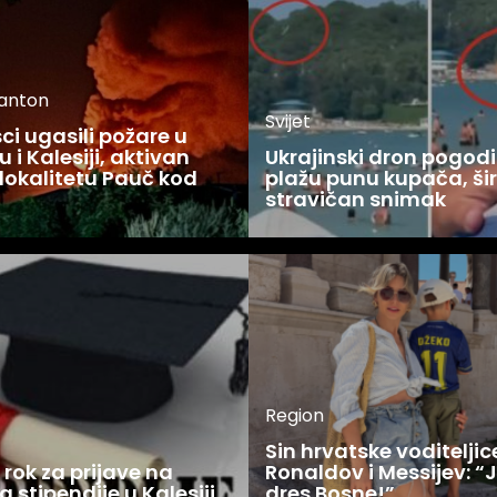
kanton
Svijet
i ugasili požare u
 i Kalesiji, aktivan
Ukrajinski dron pogodi
lokalitetu Pauč kod
plažu punu kupača, šir
stravičan snimak
Region
Sin hrvatske voditelji
rok za prijave na
Ronaldov i Messijev: “
a stipendije u Kalesiji
dres Bosne!”