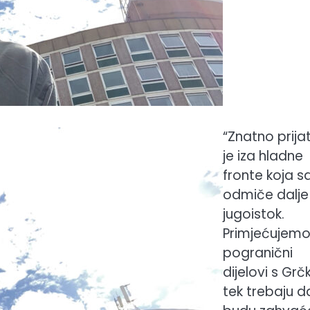
“Znatno prijat
je iza hladne
fronte koja 
odmiče dalje
jugoistok.
Primjećujem
pogranični
dijelovi s Gr
tek trebaju d