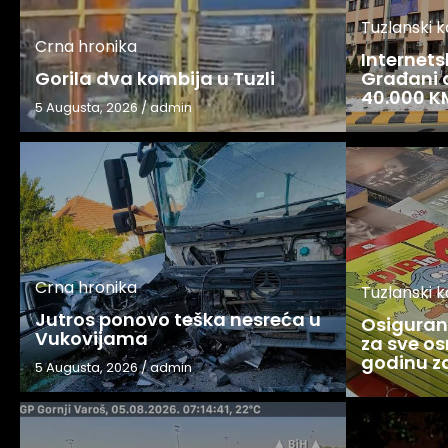
Tuzlanski 
Crna hronika
Internets
Gorila dva kombija u Tuzli
Građani o
40.000 K
5 Augusta, 2026
/
admin
Crna hronika
Tuzlanski 
Jutros ponovo teška nesreća u
Osigurani
Vukovijama
za sve os
godinu 
5 Augusta, 2026
/
admin