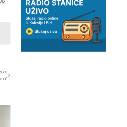
HMZ
mske
ira”