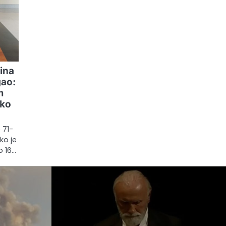
ina
gao:
m
 ko
 71-
ko je
o 16…