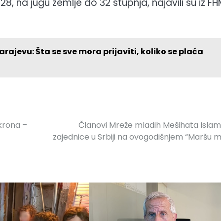
8, na jugu zemlje do 32 stupnja, najavili su iz F
rajevu: Šta se sve mora prijaviti, koliko se plaća
krona –
Članovi Mreže mladih Mešihata Isla
zajednice u Srbiji na ovogodišnjem “Maršu m