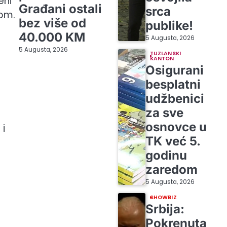
eni
Građani ostali
srca
kom.
bez više od
publike!
40.000 KM
5 Augusta, 2026
5 Augusta, 2026
TUZLANSKI
KANTON
Osigurani
besplatni
udžbenici
za sve
osnovce u
 i
TK već 5.
godinu
zaredom
5 Augusta, 2026
SHOWBIZ
Srbija:
Pokrenuta