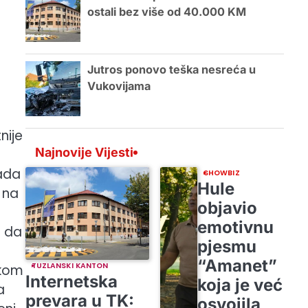
ostali bez više od 40.000 KM
Jutros ponovo teška nesreća u
Vukovijama
nije
Najnovije Vijesti
sada
SHOWBIZ
Hule
 na
objavio
emotivnu
o da
pjesmu
“Amanet”
TUZLANSKI KANTON
čkom
Internetska
koja je već
a
prevara u TK:
osvojila