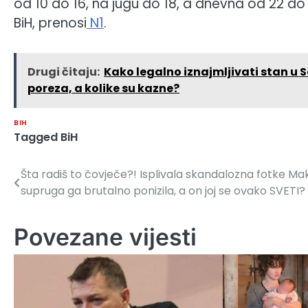
od 10 do 16, na jugu do 18, a dnevna od 22 do 2
BiH, prenosi
N1
.
Drugi čitaju:
Kako legalno iznajmljivati stan u Sa
poreza, a kolike su kazne?
BIH
Tagged
BiH
Šta radiš to čovječe?! Isplivala skandalozna fotke Ma
Navigacija
supruga ga brutalno ponizila, a on joj se ovako SVETI?
članaka
Povezane vijesti