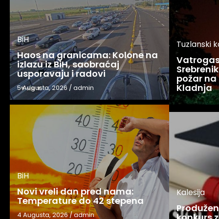
BiH
Tuzlanski 
Haos na granicama: Kolone na
Vatrogasc
izlazu iz BiH, saobraćaj
Srebreniku
usporavaju i radovi
požar na 
Kladnja
5 Augusta, 2026
/
admin
BiH
Novi vreli dan pred nama:
Kalesija
Temperature do 42 stepena
Produžen 
4 Augusta, 2026
/
admin
konkurs z