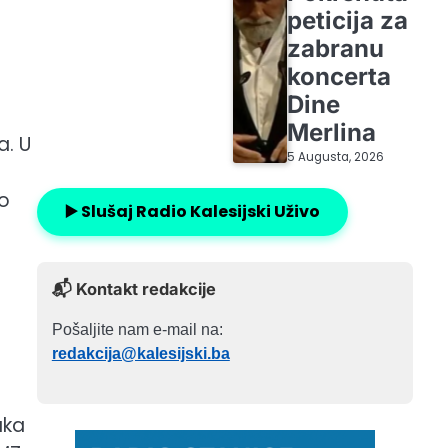
peticija za
zabranu
koncerta
Dine
Merlina
a. U
5 Augusta, 2026
do
▶️ Slušaj Radio Kalesijski Uživo
📬 Kontakt redakcije
Pošaljite nam e-mail na:
redakcija@kalesijski.ba
aka