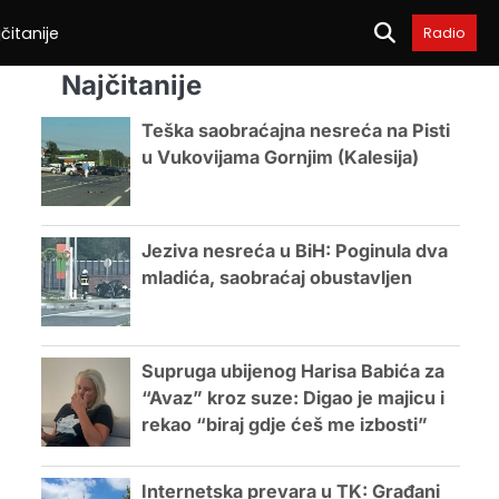
čitanije
Radio
Najčitanije
Teška saobraćajna nesreća na Pisti
u Vukovijama Gornjim (Kalesija)
Jeziva nesreća u BiH: Poginula dva
mladića, saobraćaj obustavljen
Supruga ubijenog Harisa Babića za
“Avaz” kroz suze: Digao je majicu i
rekao “biraj gdje ćeš me izbosti”
Internetska prevara u TK: Građani