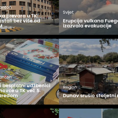
kanton
Svijet
ka prevara u TK:
stali bez više od
Erupcija vulkana Fueg
M
izazvala evakuacije
kanton
 besplatni udžbenici
Region
novce u TK već 5.
zaredom
Dunav srušio stoljetni