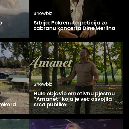
Showbiz
o
Srbija: Pokrenuta peticija za
zabranu koncerta Dine Merlina
Showbiz
Hule objavio emotivnu pjesmu
“Amanet” koja je već osvojila
 rekord
srca publike!