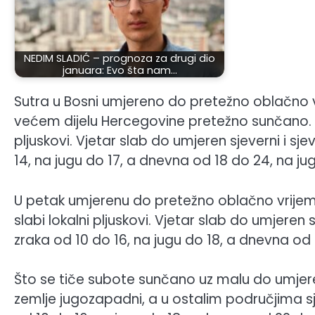
NEDIM SLADIĆ – prognoza za drugi dio
januara: Evo šta nam…
Sutra u Bosni umjereno do pretežno oblačno 
većem dijelu Hercegovine pretežno sunčano. 
pljuskovi. Vjetar slab do umjeren sjeverni i 
14, na jugu do 17, a dnevna od 18 do 24, na ju
U petak umjerenu do pretežno oblačno vrijeme
slabi lokalni pljuskovi. Vjetar slab do umjeren
zraka od 10 do 16, na jugu do 18, a dnevna od
Što se tiče subote sunčano uz malu do umjere
zemlje jugozapadni, a u ostalim područjima sj