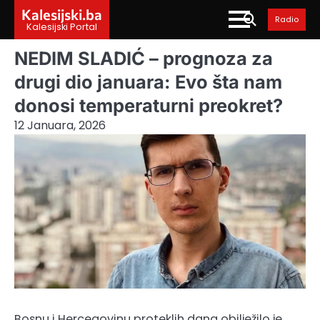
Skip
Kalesijski.ba
Radio
to
Kalesijski Portal
content
NEDIM SLADIĆ – prognoza za
drugi dio januara: Evo šta nam
donosi temperaturni preokret?
12 Januara, 2026
Bosnu i Hercegovinu proteklih dana obilježilo je