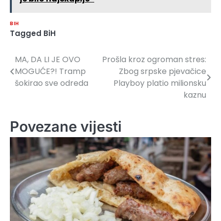
BIH
Tagged
BiH
MA, DA LI JE OVO
Prošla kroz ogroman stres:
Navigacija
MOGUĆE?! Tramp
Zbog srpske pjevačice
članaka
šokirao sve odreda
Playboy platio milionsku
kaznu
Povezane vijesti