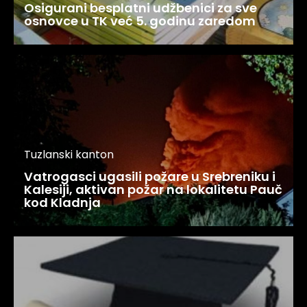
Osigurani besplatni udžbenici za sve
osnovce u TK već 5. godinu zaredom
Tuzlanski kanton
Vatrogasci ugasili požare u Srebreniku i
Kalesiji, aktivan požar na lokalitetu Pauč
kod Kladnja