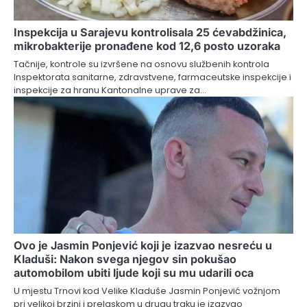
Inspekcija u Sarajevu kontrolisala 25 ćevabdžinica,
mikrobakterije pronađene kod 12,6 posto uzoraka
Tačnije, kontrole su izvršene na osnovu službenih kontrola
Inspektorata sanitarne, zdravstvene, farmaceutske inspekcije i
inspekcije za hranu Kantonalne uprave za…
Ovo je Jasmin Ponjević koji je izazvao nesreću u
Kladuši: Nakon svega njegov sin pokušao
automobilom ubiti ljude koji su mu udarili oca
U mjestu Trnovi kod Velike Kladuše Jasmin Ponjević vožnjom
pri velikoj brzini i prelaskom u drugu traku je izazvao