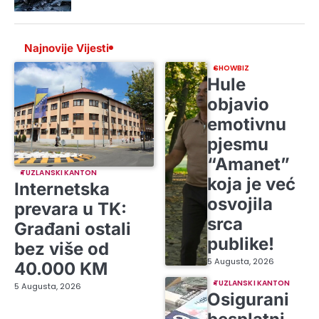
Najnovije Vijesti
SHOWBIZ
Hule
objavio
emotivnu
pjesmu
“Amanet”
TUZLANSKI KANTON
koja je već
Internetska
osvojila
prevara u TK:
srca
Građani ostali
publike!
bez više od
5 Augusta, 2026
40.000 KM
TUZLANSKI KANTON
5 Augusta, 2026
Osigurani