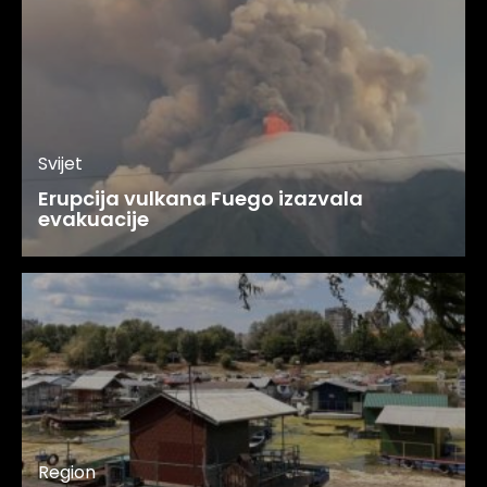
Svijet
Erupcija vulkana Fuego izazvala
evakuacije
Region