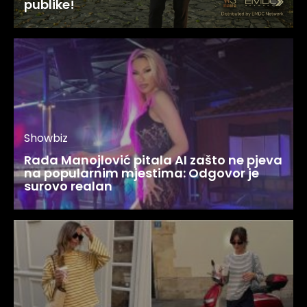
publike!
Showbiz
Rada Manojlović pitala AI zašto ne pjeva
na popularnim mjestima: Odgovor je
surovo realan