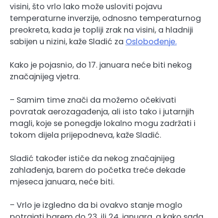
visini, što vrlo lako može usloviti pojavu
temperaturne inverzije, odnosno temperaturnog
preokreta, kada je topliji zrak na visini, a hladniji
sabijen u nizini, kaže Sladić za
Oslobođenje.
Kako je pojasnio, do 17. januara neće biti nekog
značajnijeg vjetra.
– Samim time znači da možemo očekivati
povratak aerozagađenja, ali isto tako i jutarnjih
magli, koje se ponegdje lokalno mogu zadržati i
tokom dijela prijepodneva, kaže Sladić.
Sladić također ističe da nekog značajnijeg
zahlađenja, barem do početka treće dekade
mjeseca januara, neće biti.
– Vrlo je izgledno da bi ovakvo stanje moglo
potrajati barem do 23. ili 24. januara, a kako sada