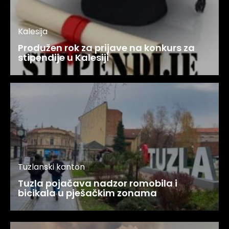
Kalesija
Produžen rok za prijave na konkurs za
stipendije u Kalesiji
Tuzlanski kanton
Tuzla pojačava nadzor romobila i
bicikala u pješačkim zonama