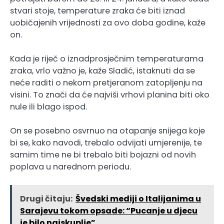
stvari stoje, temperature zraka će biti iznad
uobičajenih vrijednosti za ovo doba godine, kaže
on.
Kada je riječ o iznadprosječnim temperaturama
zraka, vrlo važno je, kaže Sladić, istaknuti da se
neće raditi o nekom pretjeranom zatopljenju na
visini. To znači da će najviši vrhovi planina biti oko
nule ili blago ispod.
On se posebno osvrnuo na otapanje snijega koje
bi se, kako navodi, trebalo odvijati umjerenije, te
samim time ne bi trebalo biti bojazni od novih
poplava u narednom periodu.
Drugi čitaju:
Švedski mediji o Italijanima u
Sarajevu tokom opsade: “Pucanje u djecu
je bilo najskuplje”