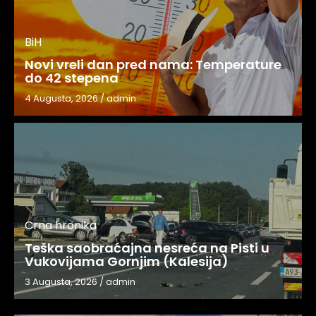
BiH
Novi vreli dan pred nama: Temperature
do 42 stepena
4 Augusta, 2026
/
admin
Crna hronika
Teška saobraćajna nesreća na Pisti u
Vukovijama Gornjim (Kalesija)
3 Augusta, 2026
/
admin