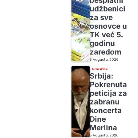
besplatni
udžbenici
za sve
osnovce u
TK već 5.
godinu
zaredom
5 Augusta, 2026
SHOWBIZ
Srbija:
Pokrenuta
peticija za
zabranu
koncerta
Dine
Merlina
5 Augusta, 2026