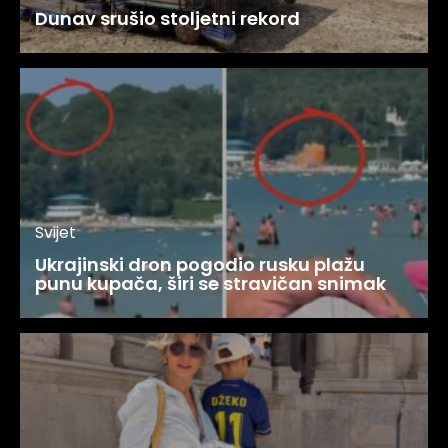
Dunav srušio stoljetni rekord
Svijet
Ukrajinski dron pogodio rusku plažu
punu kupača, širi se stravičan snimak