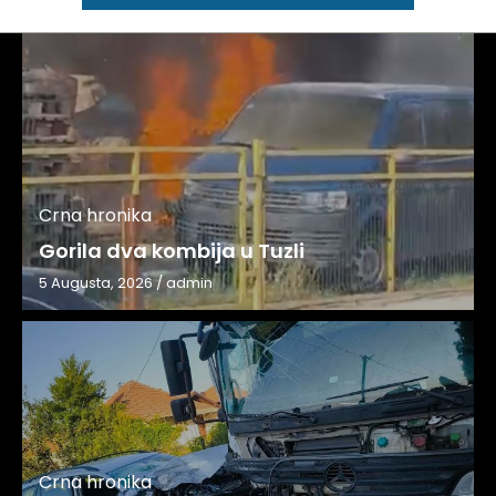
Crna hronika
Gorila dva kombija u Tuzli
5 Augusta, 2026
/
admin
Crna hronika