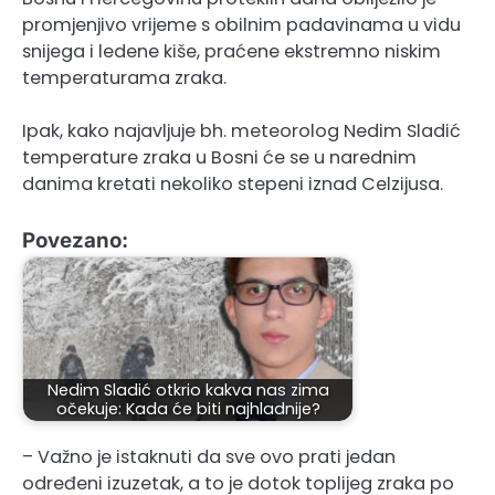
promjenjivo vrijeme s obilnim padavinama u vidu
snijega i ledene kiše, praćene ekstremno niskim
temperaturama zraka.
Ipak, kako najavljuje bh. meteorolog Nedim Sladić
temperature zraka u Bosni će se u narednim
danima kretati nekoliko stepeni iznad Celzijusa.
Povezano:
Nedim Sladić otkrio kakva nas zima
očekuje: Kada će biti najhladnije?
– Važno je istaknuti da sve ovo prati jedan
određeni izuzetak, a to je dotok toplijeg zraka po