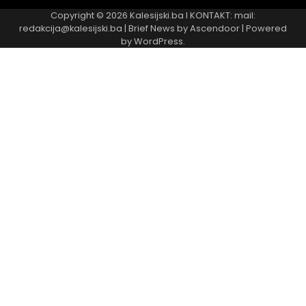
Copyright © 2026
Kalesijski.ba
I KONTAKT: mail:
redakcija@kalesijski.ba | Brief News by
Ascendoor
| Powered
by
WordPress
.