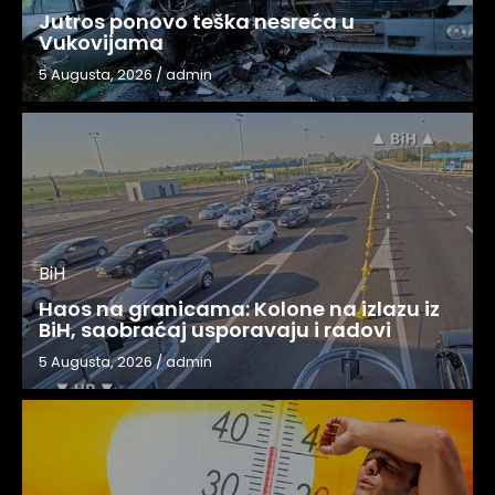
Jutros ponovo teška nesreća u
Vukovijama
5 Augusta, 2026
/
admin
BiH
Haos na granicama: Kolone na izlazu iz
BiH, saobraćaj usporavaju i radovi
5 Augusta, 2026
/
admin