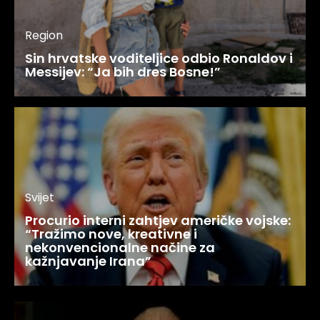
Region
Sin hrvatske voditeljice odbio Ronaldov i
Messijev: “Ja bih dres Bosne!”
Svijet
Procurio interni zahtjev američke vojske:
“Tražimo nove, kreativne i
nekonvencionalne načine za
kažnjavanje Irana”