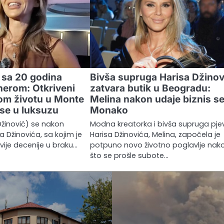
i sa 20 godina
Bivša supruga Harisa Džinov
onerom: Otkriveni
zatvara butik u Beogradu:
nom životu u Monte
Melina nakon udaje biznis se
 se u luksuzu
Monako
Džinović) se nakon
Modna kreatorka i bivša supruga pj
 Džinovića, sa kojim je
Harisa Džinovića, Melina, započela je
vije decenije u braku…
potpuno novo životno poglavlje nak
što se prošle subote…