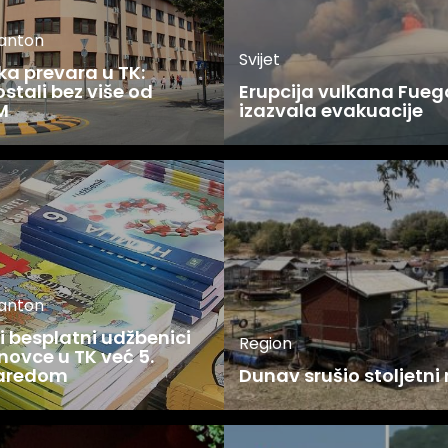
kanton
Svijet
ka prevara u TK:
stali bez više od
Erupcija vulkana Fueg
M
izazvala evakuacije
kanton
 besplatni udžbenici
Region
novce u TK već 5.
zaredom
Dunav srušio stoljetni