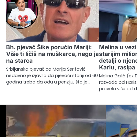
Bh. pjevač Šike poručio Mariji:
Melina u vez
Više ti ličiš na muškarca, nego ja
starijim mili
na starca
detalji o nje
Karlu, rasipa
Srbijanska pjevačica Marija Šerifović
nedavno je izjavila da pjevači stariji od 60
Melina Galić (ex 
godina treba da odu u penziju, što je…
razvoda od Harisa
provela više od d