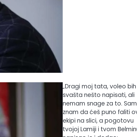
„Dragi moj tata, voleo bih
svašta nešto napisati, ali
nemam snage za to. Sa
znam da ćeš puno faliti o
ekipi na slici, a pogotovu
tvojoj Lamiji i tvom Belmin