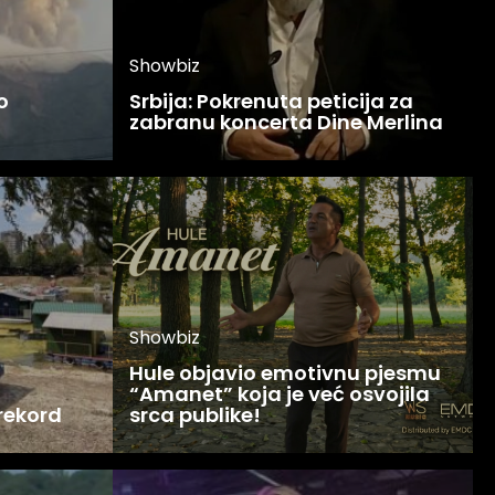
Showbiz
o
Srbija: Pokrenuta peticija za
zabranu koncerta Dine Merlina
Showbiz
Hule objavio emotivnu pjesmu
“Amanet” koja je već osvojila
 rekord
srca publike!