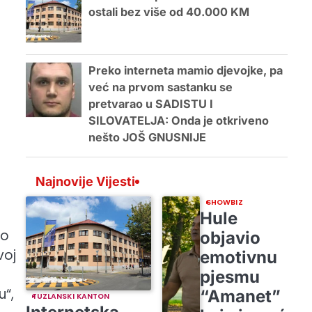
ostali bez više od 40.000 KM
Preko interneta mamio djevojke, pa
već na prvom sastanku se
pretvarao u SADISTU I
SILOVATELJA: Onda je otkriveno
nešto JOŠ GNUSNIJE
Najnovije Vijesti
SHOWBIZ
Hule
mo
objavio
voj
emotivnu
pjesmu
u“,
“Amanet”
TUZLANSKI KANTON