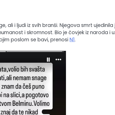
e, ali i ljudi iz svih branši. Njegova smrt ujedinila 
, humanost i skromnost. Bio je čovjek iz naroda i u
 kojim poslom se bavi, prenosi
N1
.