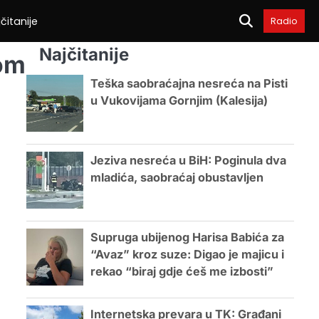
čitanije
Radio
Najčitanije
som
Teška saobraćajna nesreća na Pisti
u Vukovijama Gornjim (Kalesija)
Jeziva nesreća u BiH: Poginula dva
mladića, saobraćaj obustavljen
Supruga ubijenog Harisa Babića za
“Avaz” kroz suze: Digao je majicu i
rekao “biraj gdje ćeš me izbosti”
Internetska prevara u TK: Građani