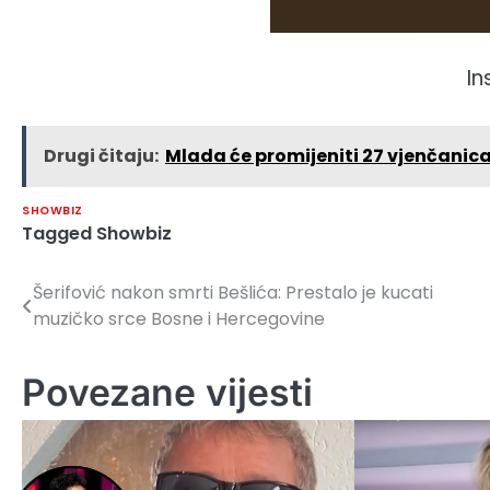
I
Drugi čitaju:
Mlada će promijeniti 27 vjenčanica
SHOWBIZ
Tagged
Showbiz
Šerifović nakon smrti Bešlića: Prestalo je kucati
Navigacija
muzičko srce Bosne i Hercegovine
članaka
Povezane vijesti