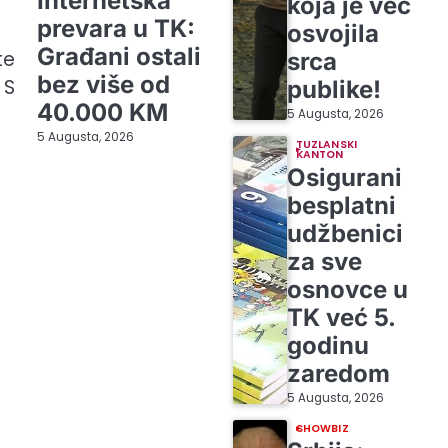
Internetska
koja je već
prevara u TK:
osvojila
Građani ostali
te
srca
bez više od
 S
publike!
40.000 KM
5 Augusta, 2026
5 Augusta, 2026
TUZLANSKI
KANTON
Osigurani
besplatni
udžbenici
za sve
osnovce u
TK već 5.
godinu
zaredom
5 Augusta, 2026
SHOWBIZ