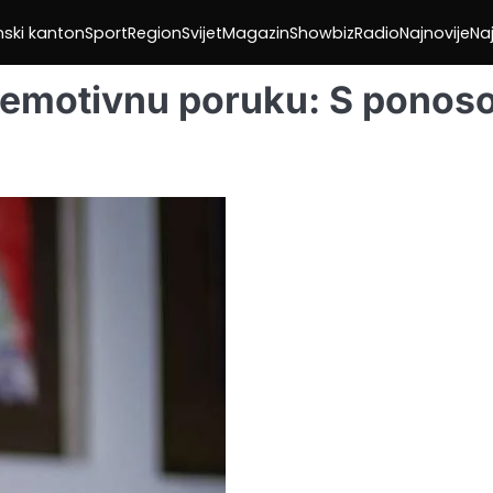
nski kanton
Sport
Region
Svijet
Magazin
Showbiz
Radio
Najnovije
Naj
io emotivnu poruku: S pono