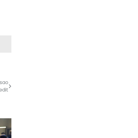
isao
edit