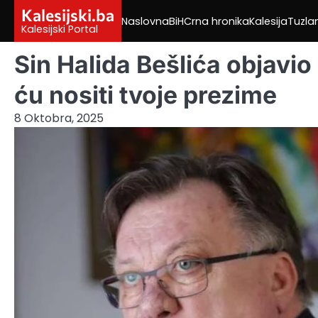
Skip
Kalesijski.ba
Naslovna
BiH
Crna hronika
Kalesija
Tuzla
to
Kalesijski Portal
content
Sin Halida Bešlića objav
ću nositi tvoje prezime
8 Oktobra, 2025