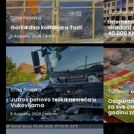
Tuzlanski 
Crna hronika
Internets
Gorila dva kombija u Tuzli
Građani o
40.000 K
5 Augusta, 2026
/
admin
Crna hronika
Tuzlanski 
Jutros ponovo teška nesreća u
Osigurani
Vukovijama
za sve os
godinu 
5 Augusta, 2026
/
admin