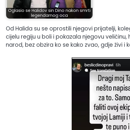
Oglasio se Halidov sin Dino nakon smrti
legendarnog oca
Od Halida su se oprostili njegovi prijatelji, koleg
cijelu regiju u boli i pokazala njegovu veličinu
narod, bez obzira ko se kako zvao, gdje živi i