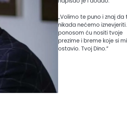
napisao je i dodao:
„Volimo te puno i znaj da 
nikada nećemo iznevjeriti.
ponosom ću nositi tvoje
prezime i breme koje si mi
ostavio. Tvoj Dino.”