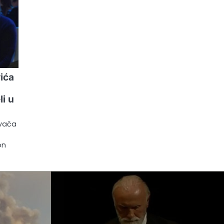
ića
li u
evača
on