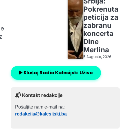
Srbija:
Pokrenuta
peticija za
zabranu
je
koncerta
z
Dine
Merlina
5 Augusta, 2026
▶️ Slušaj Radio Kalesijski Uživo
📬 Kontakt redakcije
Pošaljite nam e-mail na:
redakcija@kalesijski.ba