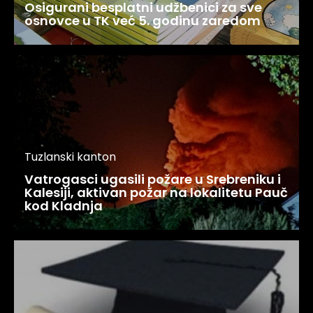
Osigurani besplatni udžbenici za sve
osnovce u TK već 5. godinu zaredom
Tuzlanski kanton
Vatrogasci ugasili požare u Srebreniku i
Kalesiji, aktivan požar na lokalitetu Pauč
kod Kladnja