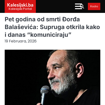
Skip
Kalesijski.ba
Radio
to
Kalesijski Portal
content
Pet godina od smrti Đorđa
Balaševića: Supruga otkrila kako
i danas “komuniciraju”
19 Februara, 2026