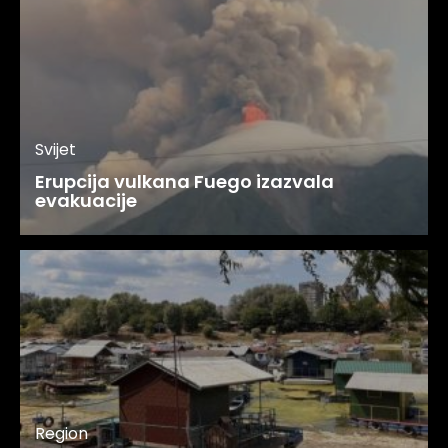
Svijet
Erupcija vulkana Fuego izazvala
evakuacije
Region