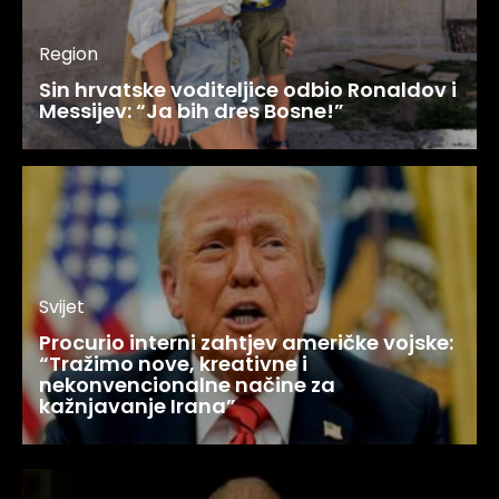
Region
Sin hrvatske voditeljice odbio Ronaldov i
Messijev: “Ja bih dres Bosne!”
Svijet
Procurio interni zahtjev američke vojske:
“Tražimo nove, kreativne i
nekonvencionalne načine za
kažnjavanje Irana”