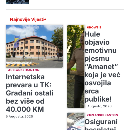
Najnovije Vijesti
SHOWBIZ
Hule
objavio
emotivnu
pjesmu
“Amanet”
TUZLANSKI KANTON
koja je već
Internetska
osvojila
prevara u TK:
srca
Građani ostali
publike!
bez više od
5 Augusta, 2026
40.000 KM
TUZLANSKI KANTON
5 Augusta, 2026
Osigurani
besplatni