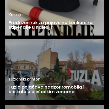
Kalesija
Produžen rok za prijave na konkurs za
stipendije u Kalesiji
Tuzlanski kanton
Tuzla pojačava nadzor romobila i
bicikala u pješačkim zonama