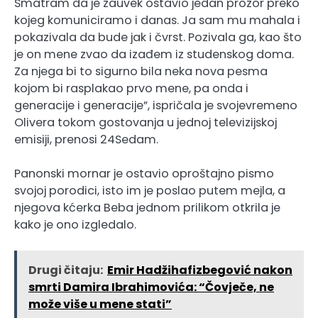
Smatram da je zauvek ostavio jedan prozor preko
kojeg komuniciramo i danas. Ja sam mu mahala i
pokazivala da bude jak i čvrst. Pozivala ga, kao što
je on mene zvao da izađem iz studenskog doma.
Za njega bi to sigurno bila neka nova pesma
kojom bi rasplakao prvo mene, pa onda i
generacije i generacije”, ispričala je svojevremeno
Olivera tokom gostovanja u jednoj televizijskoj
emisiji, prenosi 24Sedam.
Panonski mornar je ostavio oproštajno pismo
svojoj porodici, isto im je poslao putem mejla, a
njegova kćerka Beba jednom prilikom otkrila je
kako je ono izgledalo.
Drugi čitaju:
Emir Hadžihafizbegović nakon
smrti Damira Ibrahimovića: “Čovječe, ne
može više u mene stati”