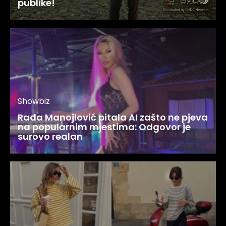
publike!
Showbiz
Rada Manojlović pitala AI zašto ne pjeva
na popularnim mjestima: Odgovor je
surovo realan