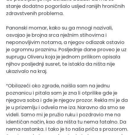
stanje dodatno pogoršalo usljed ranijih hroničnih
zdravstvenih problema.
Panonski mornar, kako su ga mnogi nazivali,
osvajao je brojna srca nježnim stihovima i
neponovljivim notama, a njegov odlazak ostavio
je ogromnu prazninu. Posljednje dane proveo je uz
suprugu Oliveru koja je jednom prilikom opisala
njihov posljednji susret, te istakla da ništa nije
ukazivalo na kraj.
“Obilazeći oko zgrade, naišla sam na jednu
poznanicu i pitala sam je zna li otprilike gde je
njegova soba i gde je njegov prozor. Rekla mi je da
je u prizemlju i odvela me iza. Naravno da smo se
videli. Samo mi je pružio ruku i pozdravio me na
identičan način, kao da ništa tu nema fatalno. Da
nema rastanka. I tako je to naša priča s prozorom.