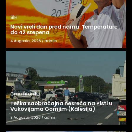
BiH
Novi vreli dan pred nama: Temperature
do 42 stepena
4 Augusta, 2026
/
admin
Crna hronika
Teška saobraćajna nesreća na Pisti u
Vukovijama Gornjim (Kalesija)
3 Augusta, 2026
/
admin