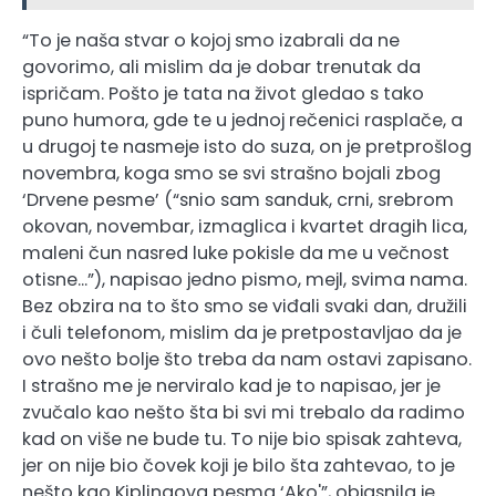
“To je naša stvar o kojoj smo izabrali da ne
govorimo, ali mislim da je dobar trenutak da
ispričam. Pošto je tata na život gledao s tako
puno humora, gde te u jednoj rečenici rasplače, a
u drugoj te nasmeje isto do suza, on je pretprošlog
novembra, koga smo se svi strašno bojali zbog
‘Drvene pesme’ (“snio sam sanduk, crni, srebrom
okovan, novembar, izmaglica i kvartet dragih lica,
maleni čun nasred luke pokisle da me u večnost
otisne…”), napisao jedno pismo, mejl, svima nama.
Bez obzira na to što smo se viđali svaki dan, družili
i čuli telefonom, mislim da je pretpostavljao da je
ovo nešto bolje što treba da nam ostavi zapisano.
I strašno me je nerviralo kad je to napisao, jer je
zvučalo kao nešto šta bi svi mi trebalo da radimo
kad on više ne bude tu. To nije bio spisak zahteva,
jer on nije bio čovek koji je bilo šta zahtevao, to je
nešto kao Kiplingova pesma ‘Ako'”, objasnila je