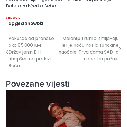
Đoletova kćerka Beba.
SHOWBIZ
Tagged
Showbiz
Pokušao da prenese
Melaniju Trump ismijavaju
Navigacija
oko 85.000 KM:
jer je noću nosila sunčane
članaka
Državljanin BiH
naočale: Prva dama SAD-a
uhapšen na prelazu
u centru pažnje
Rača
Povezane vijesti