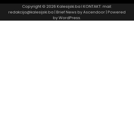
Copyright © 2026
Kalesijski.ba
I KONTAKT: mail:
redakcija@kalesijski.ba | Brief News by
Ascendoor
| Powered
by
WordPress
.