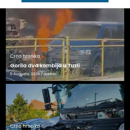
Crna hronika
Gorila dva kombija u Tuzli
5 Augusta, 2026
/
admin
Crna hronika