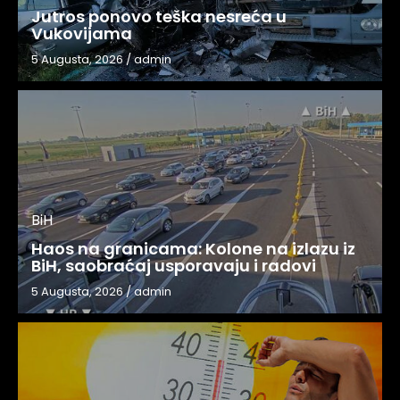
Jutros ponovo teška nesreća u
Vukovijama
5 Augusta, 2026
/
admin
BiH
Haos na granicama: Kolone na izlazu iz
BiH, saobraćaj usporavaju i radovi
5 Augusta, 2026
/
admin