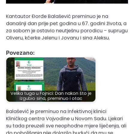
Kantautor Đorđe Balašević preminuo je na
današnji dan prije pet godina u 67. godini života, a
za sobom je ostavio neutješnu porodicu – suprugu
Oliveru, kćerke Jelenu i Jovanu i sina Aleksu.
Povezano:
Velika tuga u Fojnici: Dan nakon što je
izgubio sina, preminuo i otac
Balašević je preminuo na Infektivnoj klinici
Kliničkog centra Vojvodine u Novom Sadu. Ljekari
su tada preuzeli sve neophodne mjere liječenja, ali
do poboljšanja nije dolazilo budući da mu se