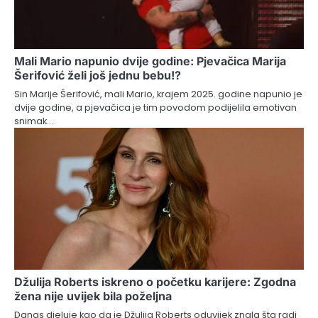
Mali Mario napunio dvije godine: Pjevačica Marija
Šerifović želi još jednu bebu!?
Sin Marije Šerifović, mali Mario, krajem 2025. godine napunio je
dvije godine, a pjevačica je tim povodom podijelila emotivan
snimak…
Džulija Roberts iskreno o početku karijere: Zgodna
žena nije uvijek bila poželjna
Danas djeluje kao da je Džulija Roberts oduvijek znala šta radi