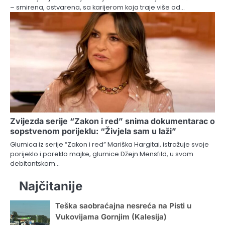
– smirena, ostvarena, sa karijerom koja traje više od…
Zvijezda serije “Zakon i red” snima dokumentarac o
sopstvenom porijeklu: “Živjela sam u laži”
Glumica iz serije “Zakon i red” Mariška Hargitai, istražuje svoje
porijeklo i poreklo majke, glumice Džejn Mensfild, u svom
debitantskom…
Najčitanije
Teška saobraćajna nesreća na Pisti u
Vukovijama Gornjim (Kalesija)