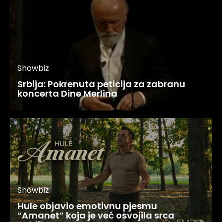
Showbiz
Srbija: Pokrenuta peticija za zabranu
koncerta Dine Merlina
Showbiz
Hule objavio emotivnu pjesmu
“Amanet” koja je već osvojila srca