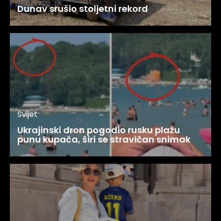
Dunav srušio stoljetni rekord
Svijet
Ukrajinski dron pogodio rusku plažu
punu kupača, širi se stravičan snimak