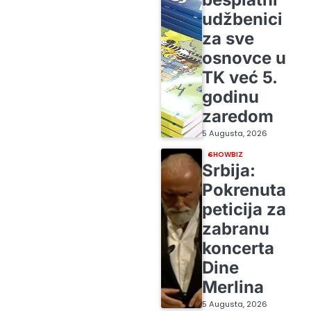
udžbenici
za sve
osnovce u
TK već 5.
godinu
zaredom
5 Augusta, 2026
SHOWBIZ
Srbija:
Pokrenuta
peticija za
zabranu
koncerta
Dine
Merlina
5 Augusta, 2026