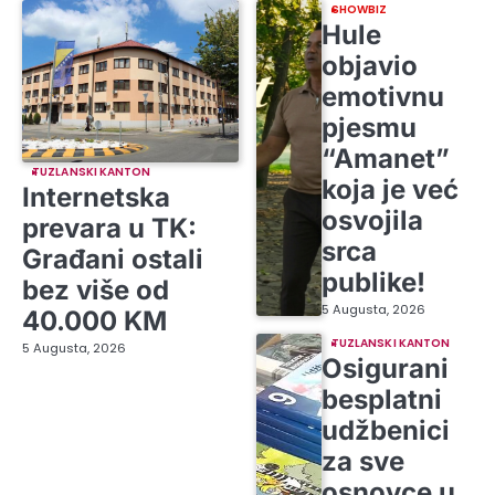
SHOWBIZ
Hule
objavio
emotivnu
pjesmu
“Amanet”
TUZLANSKI KANTON
koja je već
Internetska
osvojila
prevara u TK:
srca
Građani ostali
publike!
bez više od
5 Augusta, 2026
40.000 KM
TUZLANSKI KANTON
5 Augusta, 2026
Osigurani
besplatni
udžbenici
za sve
osnovce u