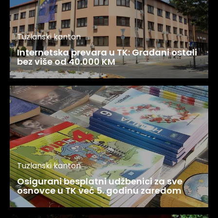
Tuzlanski kanton
Internetska prevara u TK: Građani ostali
bez više od 40.000 KM
Tuzlanski kanton
Osigurani besplatni udžbenici za sve
osnovce u TK već 5. godinu zaredom