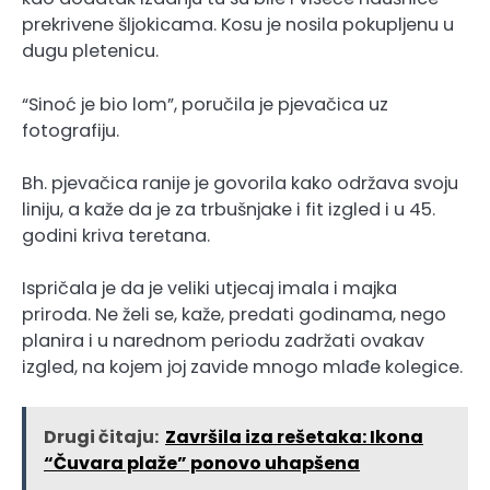
prekrivene šljokicama. Kosu je nosila pokupljenu u
dugu pletenicu.
“Sinoć je bio lom”, poručila je pjevačica uz
fotografiju.
Bh. pjevačica ranije je govorila kako održava svoju
liniju, a kaže da je za trbušnjake i fit izgled i u 45.
godini kriva teretana.
Ispričala je da je veliki utjecaj imala i majka
priroda. Ne želi se, kaže, predati godinama, nego
planira i u narednom periodu zadržati ovakav
izgled, na kojem joj zavide mnogo mlađe kolegice.
Drugi čitaju:
Završila iza rešetaka: Ikona
“Čuvara plaže” ponovo uhapšena