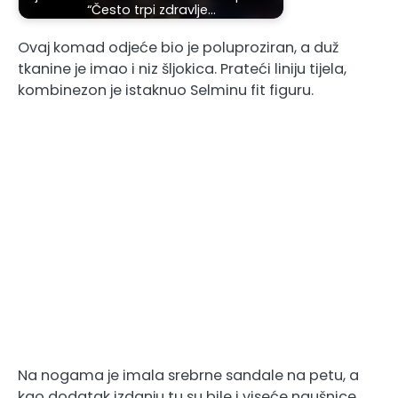
“Često trpi zdravlje…
Ovaj komad odjeće bio je poluproziran, a duž
tkanine je imao i niz šljokica. Prateći liniju tijela,
kombinezon je istaknuo Selminu fit figuru.
Na nogama je imala srebrne sandale na petu, a
kao dodatak izdanju tu su bile i viseće naušnice