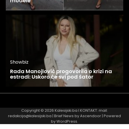
modele
Showbiz
Rada Manojlović progovorila o krizi na
estradi: Uskoro će svi pod šator
Najnovije
Najčitanije
Copyright © 2026
Kalesijski.ba
I KONTAKT: mail:
redakcija@kalesijski.ba | Brief News by
Ascendoor
| Powered
by
WordPress
.