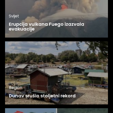
Svijet
Erupcija vulkana Fuego izazvala
evakuacije
Region
Dunav srušio stoljetni rekord