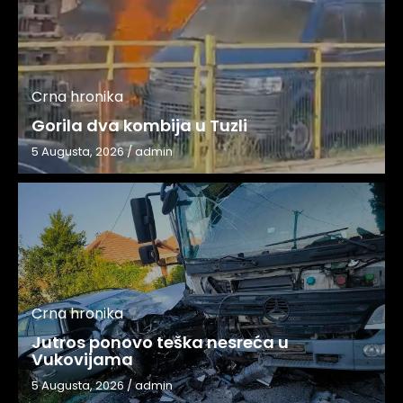
Crna hronika
Gorila dva kombija u Tuzli
5 Augusta, 2026
/
admin
Crna hronika
Jutros ponovo teška nesreća u
Vukovijama
5 Augusta, 2026
/
admin