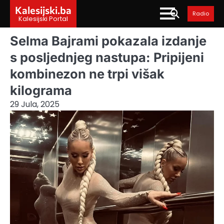
Skip
Kalesijski.ba
Radio
to
Kalesijski Portal
content
Selma Bajrami pokazala izdanje
s posljednjeg nastupa: Pripijeni
kombinezon ne trpi višak
kilograma
29 Jula, 2025