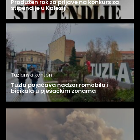
Produžen rok za prijave na konkurs za
stipendije u Kalesiji
Tuzlanski kanton
Tuzla pojačava nadzor romobila i
bicikala u pješačkim zonama