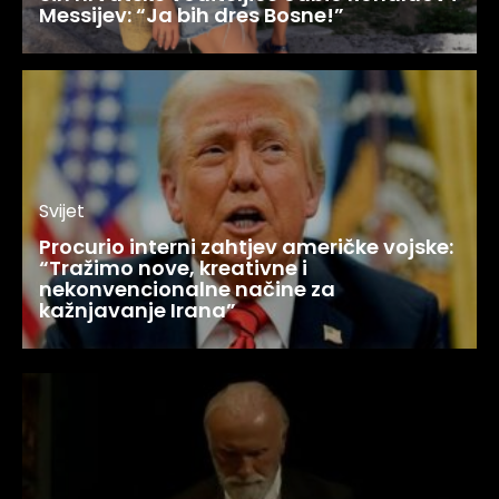
Messijev: “Ja bih dres Bosne!”
Svijet
Procurio interni zahtjev američke vojske:
“Tražimo nove, kreativne i
nekonvencionalne načine za
kažnjavanje Irana”