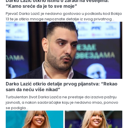
Darko Lazić otkrio istinu o zaradi na veseljima:
”Kamo sreće da je to sve moje”
Pjevač Darko Lazić je nedavno gostovao u podkastu kod Bokija
13 te je otkrio mnoge nepoznate detalje iz svog privatnog…
Darko Lazić otkrio detalje prvog pijanstva: “Rekao
sam da neću više nikad”
Turbulentan život Darka Lazića ne prestaje da izaziva pažnju
javnosti, a nakon saobraćajke koju je nedavno imao, ponovo
se podigla…