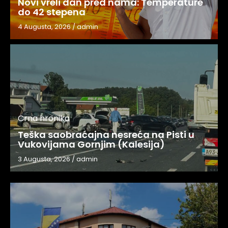
Novi vreli dan pred nama: Temperature
do 42 stepena
4 Augusta, 2026
/
admin
Crna hronika
Teška saobraćajna nesreća na Pisti u
Vukovijama Gornjim (Kalesija)
3 Augusta, 2026
/
admin