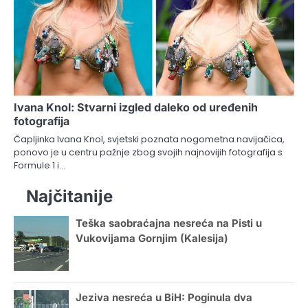
Ivana Knol: Stvarni izgled daleko od uređenih
fotografija
Čapljinka Ivana Knol, svjetski poznata nogometna navijačica,
ponovo je u centru pažnje zbog svojih najnovijih fotografija s
Formule 1 i…
Najčitanije
Teška saobraćajna nesreća na Pisti u
Vukovijama Gornjim (Kalesija)
Jeziva nesreća u BiH: Poginula dva