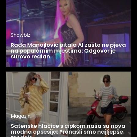
Showbiz
Rada Manojlović pitala AI zašto ne pjeva
na popularnim mjestima: Odgovor je
surovo realan
Magazin
Satenske hlačice s čipkom naša su nova
modna opsesija: Pronašli smo najljepše