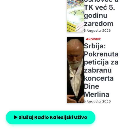
TK već 5.
godinu
zaredom
5 Augusta, 2026
SHOWBIZ
Srbija:
Pokrenuta
peticija za
zabranu
koncerta
Dine
Merlina
5 Augusta, 2026
▶️ Slušaj Radio Kalesijski Uživo