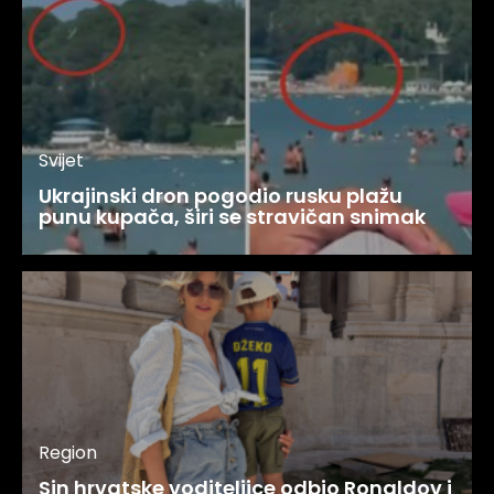
Svijet
Ukrajinski dron pogodio rusku plažu
punu kupača, širi se stravičan snimak
Region
Sin hrvatske voditeljice odbio Ronaldov i