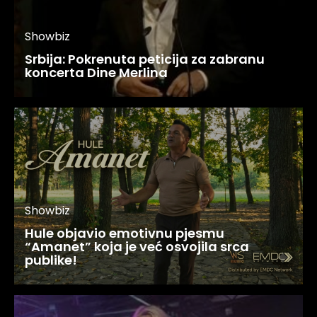
Showbiz
Srbija: Pokrenuta peticija za zabranu
koncerta Dine Merlina
Showbiz
Hule objavio emotivnu pjesmu
“Amanet” koja je već osvojila srca
publike!