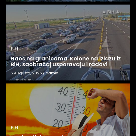
BiH
Haos na granicama: Kolone na izlazu iz
BiH, saobraćaj usporavaju i radovi
5 Augusta, 2026
/
admin
BiH