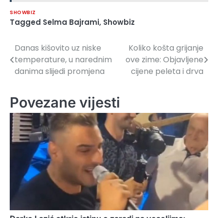
SHOWBIZ
Tagged
Selma Bajrami
,
Showbiz
Danas kišovito uz niske
Koliko košta grijanje
Navigacija
temperature, u narednim
ove zime: Objavljene
članaka
danima slijedi promjena
cijene peleta i drva
Povezane vijesti