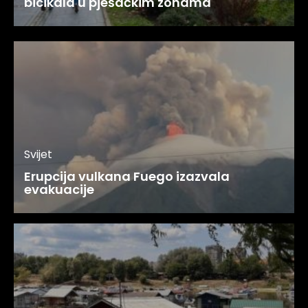
bicikala u pješačkim zonama
Svijet
Erupcija vulkana Fuego izazvala
evakuacije