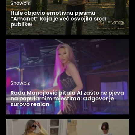
Showbiz
Hule objavio emotivnu pjesmu
“Amanet” koja je već osvojila srca
publike!
Showbiz
Rada Manojlović pitala AI zašto ne pjeva
na popularnim mjestima: Odgovor je
surovo realan