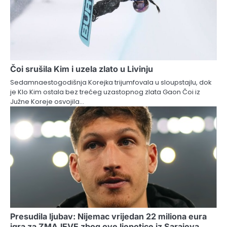
Čoi srušila Kim i uzela zlato u Livinju
Sedamnaestogodišnja Korejka trijumfovala u sloupstajlu, dok
je Klo Kim ostala bez trećeg uzastopnog zlata Gaon Čoi iz
Južne Koreje osvojila…
Presudila ljubav: Nijemac vrijedan 22 miliona eura
igra za ZMAJEVE zbog ove ljepotice iz Sarajeva