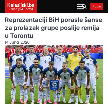
Skip
Kalesijski.ba
Radio
to
Kalesijski Portal
content
Reprezentaciji BiH porasle šanse
za prolazak grupe poslije remija
u Torontu
14 Juna, 2026