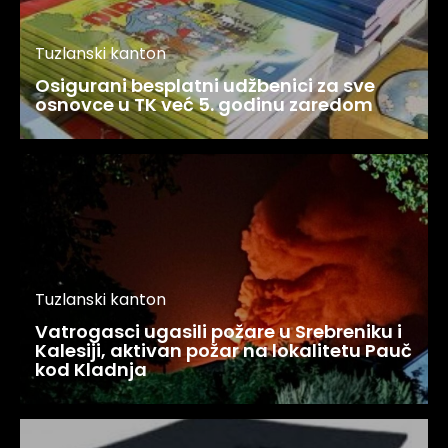
Tuzlanski kanton
Osigurani besplatni udžbenici za sve
osnovce u TK već 5. godinu zaredom
Tuzlanski kanton
Vatrogasci ugasili požare u Srebreniku i
Kalesiji, aktivan požar na lokalitetu Pauč
kod Kladnja