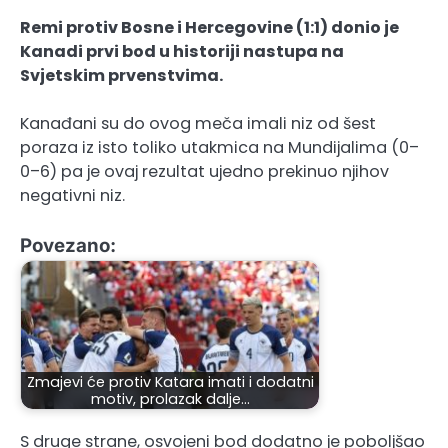
Remi protiv Bosne i Hercegovine (1:1) donio je
Kanadi prvi bod u historiji nastupa na
Svjetskim prvenstvima.
Kanađani su do ovog meča imali niz od šest
poraza iz isto toliko utakmica na Mundijalima (0–
0–6) pa je ovaj rezultat ujedno prekinuo njihov
negativni niz.
Povezano:
Zmajevi će protiv Katara imati i dodatni
motiv, prolazak dalje…
S druge strane, osvojeni bod dodatno je poboljšao