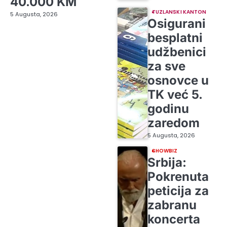
40.000 KM
TUZLANSKI KANTON
5 Augusta, 2026
Osigurani
besplatni
udžbenici
za sve
osnovce u
TK već 5.
godinu
zaredom
5 Augusta, 2026
SHOWBIZ
Srbija:
Pokrenuta
peticija za
zabranu
koncerta