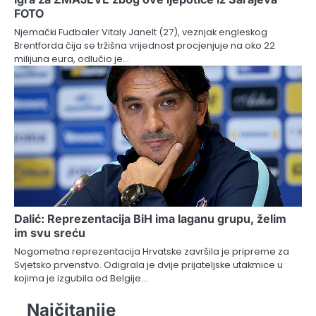
FOTO
Njemački Fudbaler Vitaly Janelt (27), veznjak engleskog
Brentforda čija se tržišna vrijednost procjenjuje na oko 22
milijuna eura, odlučio je…
Dalić: Reprezentacija BiH ima laganu grupu, želim
im svu sreću
Nogometna reprezentacija Hrvatske završila je pripreme za
Svjetsko prvenstvo. Odigrala je dvije prijateljske utakmice u
kojima je izgubila od Belgije…
Najčitanije