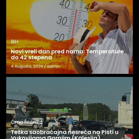
BiH
Novi vreli dan pred nama: Temperature
do 42 stepena
4 Augusta, 2026
/
admin
Crna hronika
Teška saobraćajna nesreća na Pisti u
Vukovijama Gornjim (Kalesija)