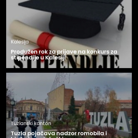
Kalesija
Produžen rok za prijave na konkurs za
stipendije u Kalesiji
Tuzlanski kanton
Tuzla pojačava nadzor romobila i