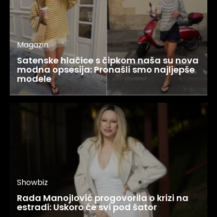
Magazin
Satenske hlačice s čipkom naša su nova
modna opsesija: Pronašli smo najljepše
modele
Showbiz
Rada Manojlović progovorila o krizi na
estradi: Uskoro će svi pod šator