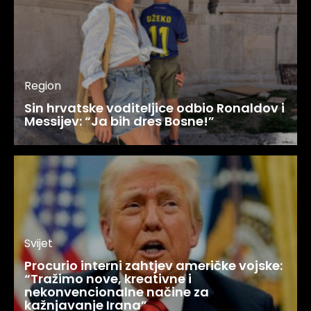
Region
Sin hrvatske voditeljice odbio Ronaldov i
Messijev: “Ja bih dres Bosne!”
Svijet
Procurio interni zahtjev američke vojske:
“Tražimo nove, kreativne i
nekonvencionalne načine za
kažnjavanje Irana”