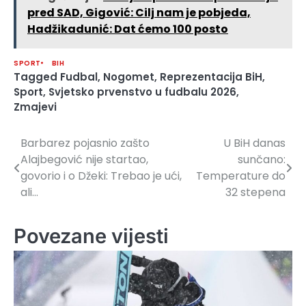
pred SAD, Gigović: Cilj nam je pobjeda,
Hadžikadunić: Dat ćemo 100 posto
SPORT
BIH
Tagged
Fudbal
,
Nogomet
,
Reprezentacija BiH
,
Sport
,
Svjetsko prvenstvo u fudbalu 2026
,
Zmajevi
Barbarez pojasnio zašto
U BiH danas
Navigacija
Alajbegović nije startao,
sunčano:
članaka
govorio i o Džeki: Trebao je ući,
Temperature do
ali…
32 stepena
Povezane vijesti