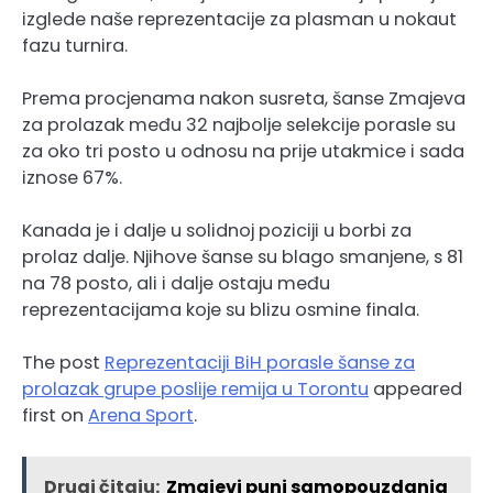
izglede naše reprezentacije za plasman u nokaut
fazu turnira.
Prema procjenama nakon susreta, šanse Zmajeva
za prolazak među 32 najbolje selekcije porasle su
za oko tri posto u odnosu na prije utakmice i sada
iznose 67%.
Kanada je i dalje u solidnoj poziciji u borbi za
prolaz dalje. Njihove šanse su blago smanjene, s 81
na 78 posto, ali i dalje ostaju među
reprezentacijama koje su blizu osmine finala.
The post
Reprezentaciji BiH porasle šanse za
prolazak grupe poslije remija u Torontu
appeared
first on
Arena Sport
.
Drugi čitaju:
Zmajevi puni samopouzdanja