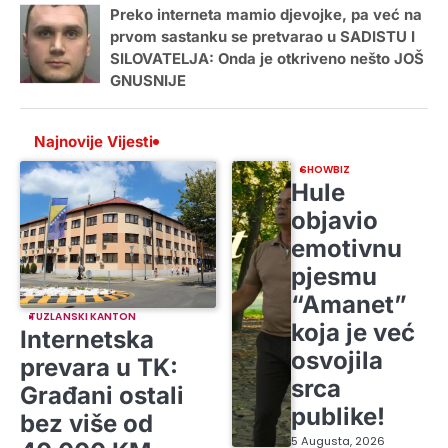
Preko interneta mamio djevojke, pa već na
prvom sastanku se pretvarao u SADISTU I
SILOVATELJA: Onda je otkriveno nešto JOŠ
GNUSNIJE
Najnovije Vijesti
SHOWBIZ
Hule
objavio
emotivnu
pjesmu
“Amanet”
TUZLANSKI KANTON
koja je već
Internetska
osvojila
prevara u TK:
srca
Građani ostali
publike!
bez više od
5 Augusta, 2026