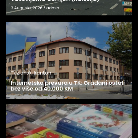
3 Augusta, 2026
/
admin
Tuzlanski kanton
Internetska prevara u TK: Građani ostali
bez više od 40.000 KM