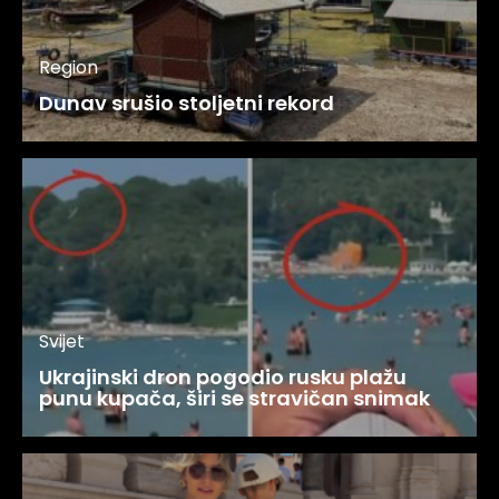
Region
Dunav srušio stoljetni rekord
Svijet
Ukrajinski dron pogodio rusku plažu
punu kupača, širi se stravičan snimak