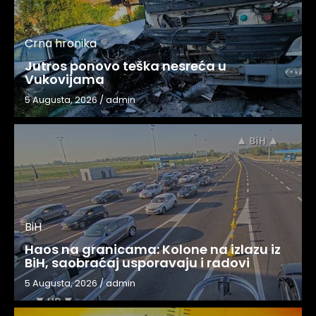
Crna hronika
Jutros ponovo teška nesreća u
Vukovijama
5 Augusta, 2026
/
admin
BiH
Haos na granicama: Kolone na izlazu iz
BiH, saobraćaj usporavaju i radovi
5 Augusta, 2026
/
admin