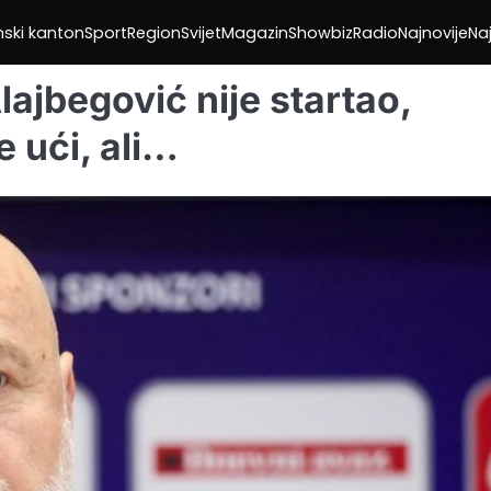
nski kanton
Sport
Region
Svijet
Magazin
Showbiz
Radio
Najnovije
Naj
ajbegović nije startao,
e ući, ali…