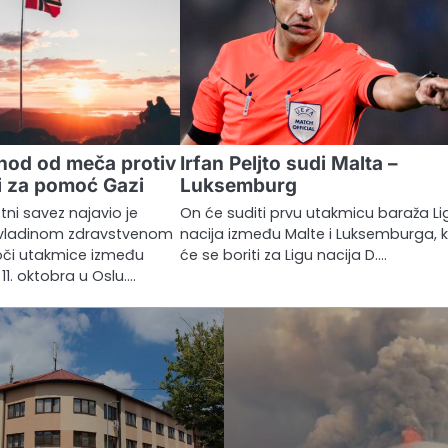
hod od meča protiv
Irfan Peljto sudi Malta –
ti za pomoć Gazi
Luksemburg
ni savez najavio je
On će suditi prvu utakmicu baraža Li
evladinom zdravstvenom
nacija između Malte i Luksemburga, 
oči utakmice između
će se boriti za Ligu nacija D.…
 11. oktobra u Oslu.…