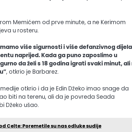
Amarom Memićem od prve minute, a ne Kerimom
jeva u rosteru.
imamo više sigurnosti i više defanzivnog dijela 
gmentu naprijed. Kada ga puno zaposlimo u
no da želi s 18 godina igrati svaki minut, ali
pu”
, otkrio je Barbarez.
a medije otkrio i da je Edin Džeko imao snage da
ao biti na terenu, ali da je povreda Seada
 bi Džeko ušao.
d Celte: Poremetile su nas odluke sudije