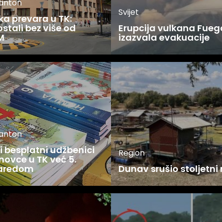
kanton
Svijet
ka prevara u TK:
stali bez više od
Erupcija vulkana Fueg
M
izazvala evakuacije
kanton
 besplatni udžbenici
Region
novce u TK već 5.
zaredom
Dunav srušio stoljetni