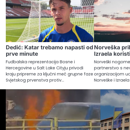
Dedić: Katar trebamo napasti od
Norveška pri
prve minute
Izraela koris
Fudbalska reprezentacija Bosne i
Norveški nogomet
Hercegovine u Salt Lake Cityju privodi
partnerstvo s n
kraju pripreme za ključni meč grupne faze
organizacijom u
Svjetskog prvenstva protiv…
Norveške i Izraela