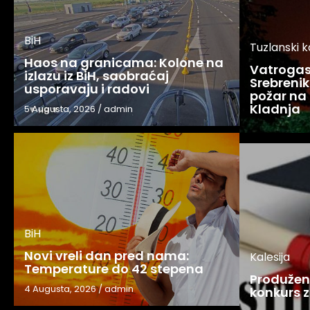
BiH
Tuzlanski 
Haos na granicama: Kolone na
Vatrogasc
izlazu iz BiH, saobraćaj
Srebreniku
usporavaju i radovi
požar na 
Kladnja
5 Augusta, 2026
/
admin
BiH
Novi vreli dan pred nama:
Kalesija
Temperature do 42 stepena
Produžen 
4 Augusta, 2026
/
admin
konkurs z