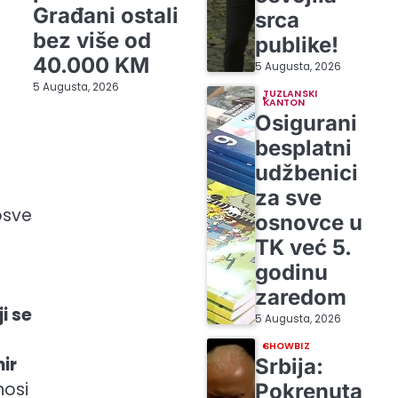
Građani ostali
srca
bez više od
publike!
40.000 KM
5 Augusta, 2026
5 Augusta, 2026
TUZLANSKI
KANTON
Osigurani
besplatni
udžbenici
za sve
posve
osnovce u
TK već 5.
godinu
zaredom
i se
5 Augusta, 2026
SHOWBIZ
ir
Srbija:
nosi
Pokrenuta