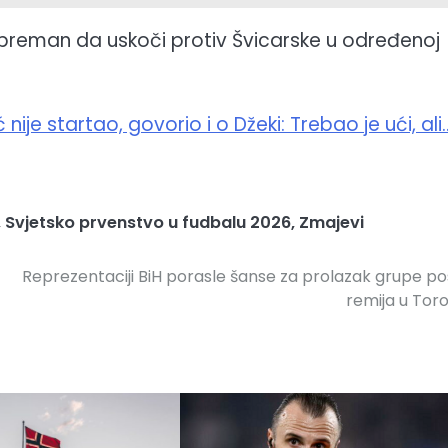
spreman da uskoči protiv Švicarske u određenoj
ije startao, govorio i o Džeki: Trebao je ući, ali
,
Svjetsko prvenstvo u fudbalu 2026
,
Zmajevi
Reprezentaciji BiH porasle šanse za prolazak grupe pos
remija u Tor