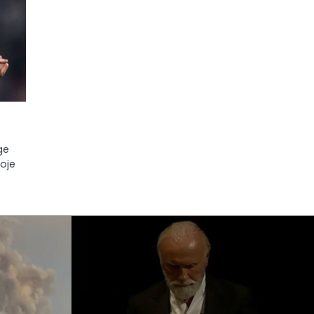
ge
koje