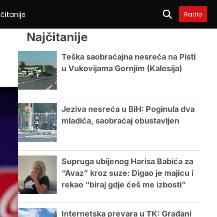
čitanije
Radio
Najčitanije
Teška saobraćajna nesreća na Pisti
u Vukovijama Gornjim (Kalesija)
Jeziva nesreća u BiH: Poginula dva
mladića, saobraćaj obustavljen
Supruga ubijenog Harisa Babića za
“Avaz” kroz suze: Digao je majicu i
rekao “biraj gdje ćeš me izbosti”
Internetska prevara u TK: Građani