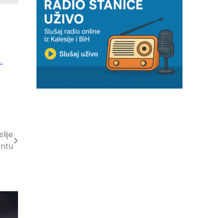
…
lije
ontu