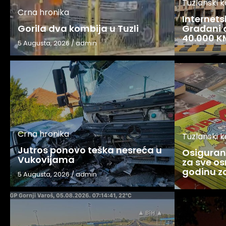
Tuzlanski 
Crna hronika
Internets
Gorila dva kombija u Tuzli
Građani o
40.000 K
5 Augusta, 2026
/
admin
Crna hronika
Tuzlanski 
Jutros ponovo teška nesreća u
Osigurani
Vukovijama
za sve os
godinu 
5 Augusta, 2026
/
admin