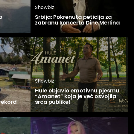
Showbiz
o
Srbija: Pokrenuta peticija za
zabranu koncerta Dine Merlina
Showbiz
Hule objavio emotivnu pjesmu
“Amanet” koja je već osvojila
 rekord
srca publike!