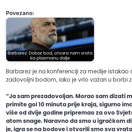
Povezano:
Barbarez: Dobar bod, otvara nam vrata
ka plasmanu dalje
Barbarez je na konferenciji za medije istakao da
zadovoljni bodom, iako je vrlo važan u borbi 
“Ja sam prezadovoljan. Morao sam dizati mom
primite gol 10 minuta prije kraja, sigurno im
više od dvije godine pripremao za ovo Svjets
atom snage. Naravno da smo u igračkom dijelu
je, igra se na bodove i otvorili smo sva vrata