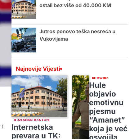
ostali bez više od 40.000 KM
Jutros ponovo teška nesreća u
Vukovijama
Najnovije Vijesti
SHOWBIZ
Hule
objavio
emotivnu
pjesmu
“Amanet”
TUZLANSKI KANTON
 i
Internetska
koja je već
prevara u TK:
osvojila