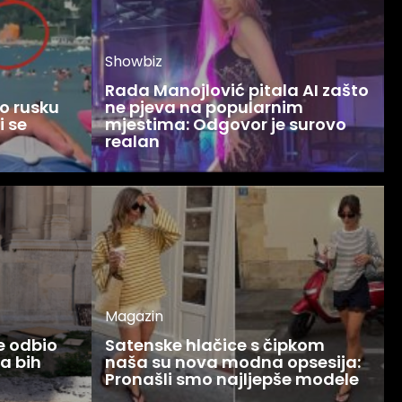
Showbiz
Rada Manojlović pitala AI zašto
o rusku
ne pjeva na popularnim
i se
mjestima: Odgovor je surovo
realan
Magazin
ce odbio
Satenske hlačice s čipkom
Ja bih
naša su nova modna opsesija:
Pronašli smo najljepše modele