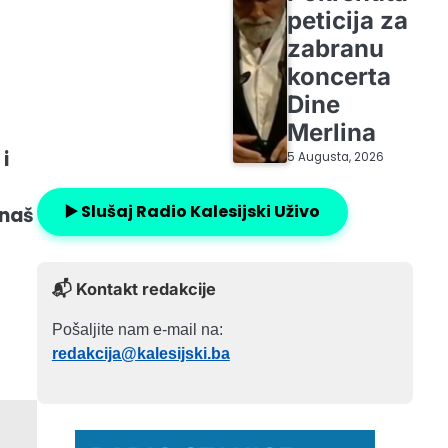
peticija za
zabranu
koncerta
Dine
Merlina
i
5 Augusta, 2026
▶️ Slušaj Radio Kalesijski Uživo
 naš
📬 Kontakt redakcije
Pošaljite nam e-mail na:
redakcija@kalesijski.ba