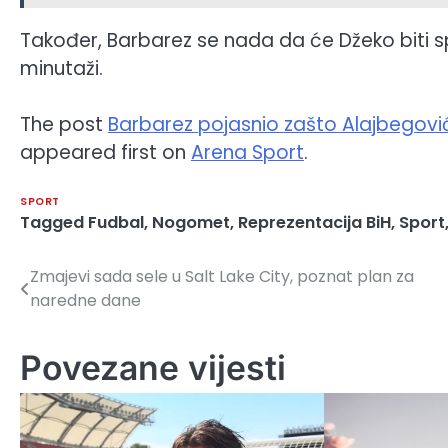
Također, Barbarez se nada da će Džeko biti 
minutaži.
The post
Barbarez pojasnio zašto Alajbegović n
appeared first on
Arena Sport
.
SPORT
Tagged
Fudbal
,
Nogomet
,
Reprezentacija BiH
,
Sport
Zmajevi sada sele u Salt Lake City, poznat plan za
Navigacija
naredne dane
članaka
Povezane vijesti