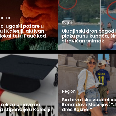
kanton
Svijet
i ugasili požare u
 i Kalesiji, aktivan
Ukrajinski dron pogodi
lokalitetu Pauč kod
plažu punu kupača, šir
stravičan snimak
Region
Sin hrvatske voditelji
rok za prijave na
Ronaldov i Messijev: “
a stipendije u Kalesiji
dres Bosne!”