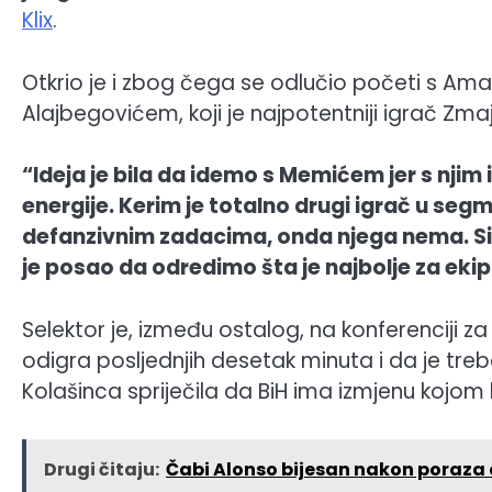
Klix
.
Otkrio je i zbog čega se odlučio početi s 
Alajbegovićem, koji je najpotentniji igrač Zma
“Ideja je bila da idemo s Memićem jer s njim 
energije. Kerim je totalno drugi igrač u se
defanzivnim zadacima, onda njega nema. Sigur
je posao da odredimo šta je najbolje za eki
Selektor je, između ostalog, na konferenciji z
odigra posljednjih desetak minuta i da je treb
Kolašinca spriječila da BiH ima izmjenu kojom
Drugi čitaju:
Čabi Alonso bijesan nakon poraza o