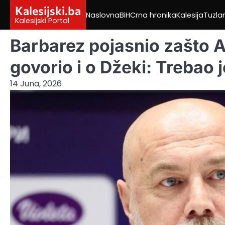
Skip
Kalesijski.ba
Naslovna
BiH
Crna hronika
Kalesija
Tuzla
to
Kalesijski Portal
content
Barbarez pojasnio zašto Al
govorio i o Džeki: Trebao j
14 Juna, 2026