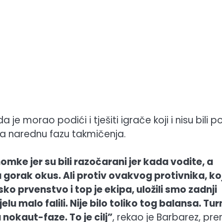
 je morao podići i tješiti igrače koji i nisu bili 
za narednu fazu takmičenja.
ke jer su bili razočarani jer kada vodite, a
a gorak okus. Ali protiv ovakvog protivnika, koj
ko prvenstvo i top je ekipa, uložili smo zadnji
 malo falili. Nije bilo toliko tog balansa. Turn
 nokaut-faze. To je cilj”
, rekao je Barbarez, pre