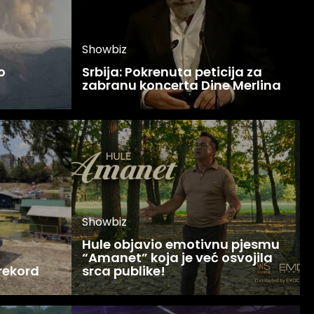
Showbiz
o
Srbija: Pokrenuta peticija za
zabranu koncerta Dine Merlina
Showbiz
Hule objavio emotivnu pjesmu
“Amanet” koja je već osvojila
 rekord
srca publike!