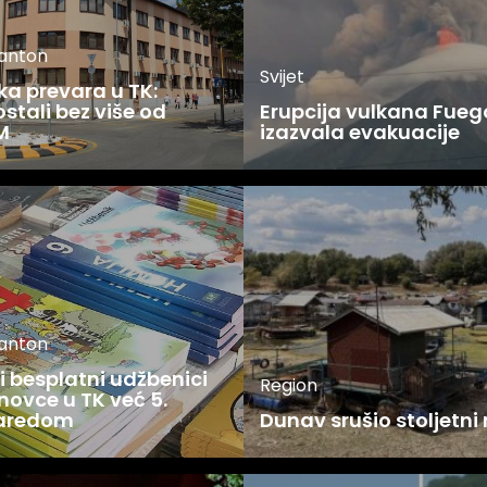
kanton
Svijet
ka prevara u TK:
stali bez više od
Erupcija vulkana Fueg
M
izazvala evakuacije
kanton
 besplatni udžbenici
Region
novce u TK već 5.
zaredom
Dunav srušio stoljetni