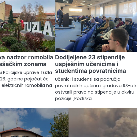
va nadzor romobila
Dodijeljene 23 stipendije
pješačkim zonama
uspješnim učenicima i
studentima povratnicima
ici Policijske uprave Tuzla
26. godine pojačat će
Učenici i studenti sa područja
i električnih romobila na
povratničkih općina i gradova RS-a k
…
ostvarili pravo na stipendije u okviru
pozicije „Podrška…