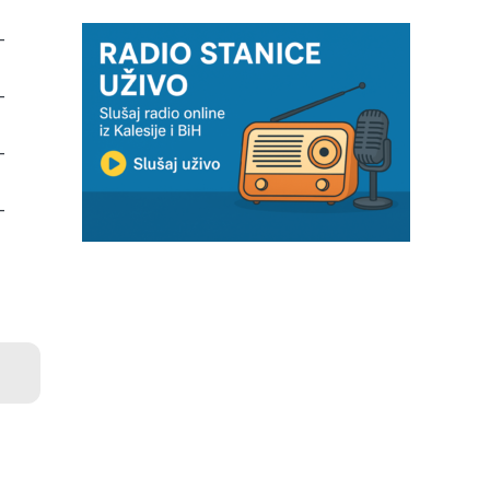
-
-
-
-