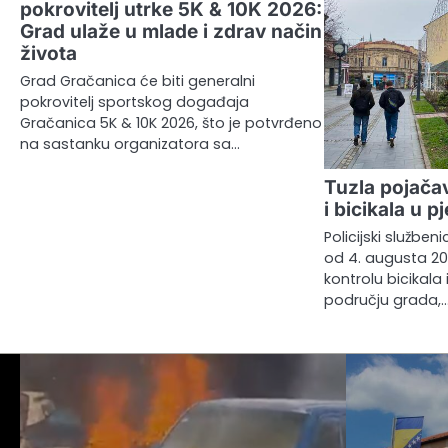
pokrovitelj utrke 5K & 10K 2026:
Grad ulaže u mlade i zdrav način
života
Grad Gračanica će biti generalni
pokrovitelj sportskog događaja
Gračanica 5K & 10K 2026, što je potvrđeno
na sastanku organizatora sa…
Tuzla pojača
i bicikala u 
Policijski služben
od 4. augusta 20
kontrolu bicikala 
području grada,