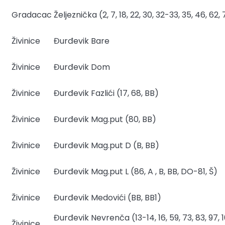
Gradacac
Željeznička (2, 7, 18, 22, 30, 32-33, 35, 46, 62, 
Živinice
Đurđevik Bare
Živinice
Đurđevik Dom
Živinice
Đurđevik Fazlići (17, 68, BB)
Živinice
Đurđevik Mag.put (80, BB)
Živinice
Đurđevik Mag.put D (B, BB)
Živinice
Đurđevik Mag.put L (86, A , B, BB, DO-81, Š)
Živinice
Đurđevik Medovići (BB, BB1)
Đurđevik Nevrenča (13-14, 16, 59, 73, 83, 97, 10
Živinice