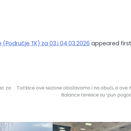
je (Područje TK) za 03.i 04.03.2026
appeared first
ac za
Točkice ove sezone obožavamo i na obući, a ove
Balance tenisice su ‘pun pogo