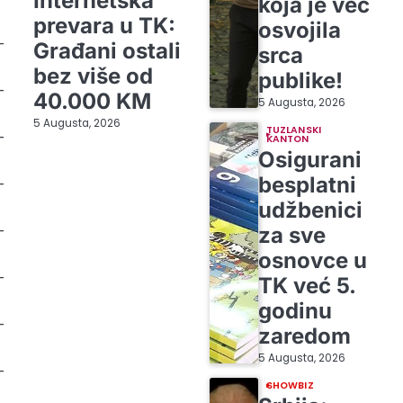
Internetska
koja je već
prevara u TK:
osvojila
-
Građani ostali
srca
bez više od
publike!
-
40.000 KM
5 Augusta, 2026
5 Augusta, 2026
TUZLANSKI
-
KANTON
Osigurani
besplatni
-
udžbenici
-
za sve
osnovce u
-
TK već 5.
godinu
-
zaredom
5 Augusta, 2026
-
SHOWBIZ