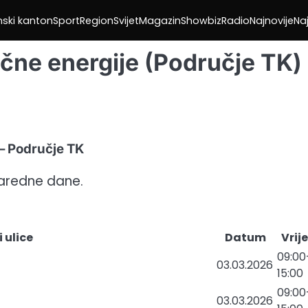
nski kanton
Sport
Region
Svijet
Magazin
Showbiz
Radio
Najnovije
Naj
ične energije (Područje TK)
 – Područje TK
naredne dane.
i ulice
Datum
Vrij
09:00
03.03.2026
15:00
09:00
03.03.2026