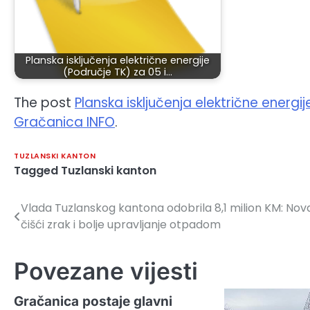
Planska isključenja električne energije
(Područje TK) za 05 i…
The post
Planska isključenja električne energi
Gračanica INFO
.
TUZLANSKI KANTON
Tagged
Tuzlanski kanton
Vlada Tuzlanskog kantona odobrila 8,1 milion KM: Nov
Navigacija
čišći zrak i bolje upravljanje otpadom
članaka
Povezane vijesti
Gračanica postaje glavni