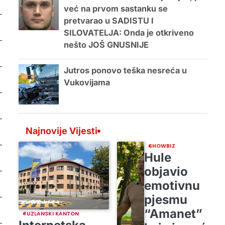
već na prvom sastanku se
-
pretvarao u SADISTU I
SILOVATELJA: Onda je otkriveno
-
nešto JOŠ GNUSNIJE
-
Jutros ponovo teška nesreća u
Vukovijama
-
-
Najnovije Vijesti
-
SHOWBIZ
Hule
objavio
-
emotivnu
-
pjesmu
“Amanet”
TUZLANSKI KANTON
-