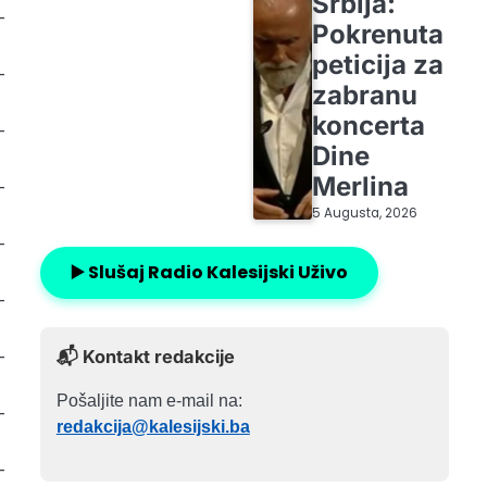
Srbija:
-
Pokrenuta
peticija za
-
zabranu
koncerta
-
Dine
Merlina
-
5 Augusta, 2026
-
▶️ Slušaj Radio Kalesijski Uživo
-
-
📬 Kontakt redakcije
Pošaljite nam e-mail na:
-
redakcija@kalesijski.ba
-