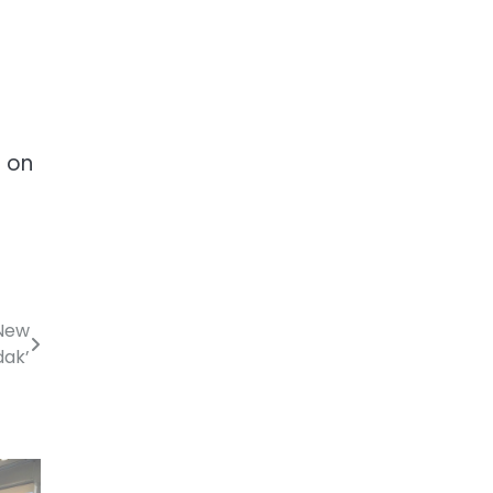
 on
 New
dak’