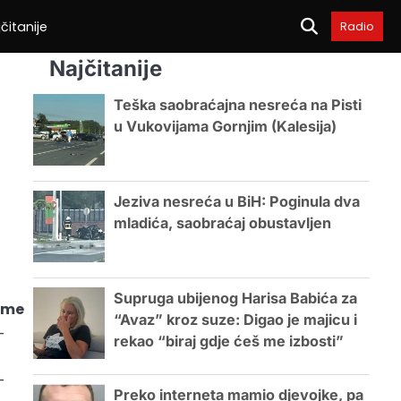
čitanije
Radio
Najčitanije
Teška saobraćajna nesreća na Pisti
u Vukovijama Gornjim (Kalesija)
Jeziva nesreća u BiH: Poginula dva
mladića, saobraćaj obustavljen
Supruga ubijenog Harisa Babića za
eme
“Avaz” kroz suze: Digao je majicu i
-
rekao “biraj gdje ćeš me izbosti”
-
Preko interneta mamio djevojke, pa