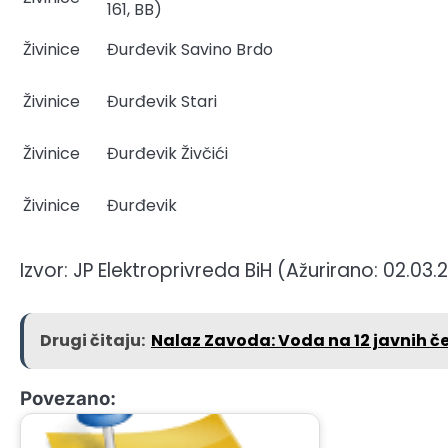
161, BB)
Živinice
Đurđevik Savino Brdo
Živinice
Đurđevik Stari
Živinice
Đurđevik Živčići
Živinice
Đurđevik
Izvor: JP Elektroprivreda BiH (Ažurirano: 02.03.
Drugi čitaju:
Nalaz Zavoda: Voda na 12 javnih če
Povezano: