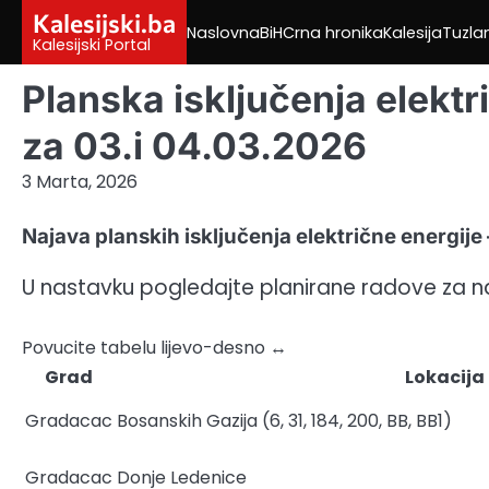
Skip
Kalesijski.ba
Naslovna
BiH
Crna hronika
Kalesija
Tuzla
to
Kalesijski Portal
content
Planska isključenja elektr
za 03.i 04.03.2026
3 Marta, 2026
Najava planskih isključenja električne energije
U nastavku pogledajte planirane radove za 
Povucite tabelu lijevo-desno ↔
Grad
Lokacija 
Gradacac
Bosanskih Gazija (6, 31, 184, 200, BB, BB1)
Gradacac
Donje Ledenice