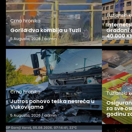
Tuzlanski 
Crna hronika
Internets
Gorila dva kombija u Tuzli
Građani o
40.000 K
5 Augusta, 2026
/
admin
Crna hronika
Tuzlanski 
Jutros ponovo teška nesreća u
Osigurani
Vukovijama
za sve os
godinu 
5 Augusta, 2026
/
admin