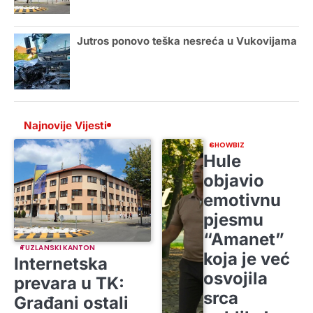
Jutros ponovo teška nesreća u Vukovijama
Najnovije Vijesti
SHOWBIZ
Hule
objavio
emotivnu
pjesmu
“Amanet”
TUZLANSKI KANTON
koja je već
Internetska
osvojila
prevara u TK:
srca
Građani ostali