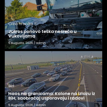
Crna hronika
Jutros ponovo teška nesreća u
Vukovijama
5 Augusta, 2026
/
admin
BiH
Haos na granicama: Kolone na izlazu iz
BiH, saobraćaj usporavaju i radovi
5 Augusta, 2026
/
admin