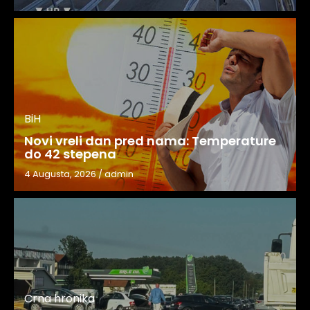
BiH
Novi vreli dan pred nama: Temperature
do 42 stepena
4 Augusta, 2026
/
admin
Crna hronika