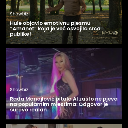
Showbiz
Hule objavio emotivnu pjesmu
“Amanet” koja je već osvojila srca
publike!
Showbiz
Rada Manojlović pitala AI zašto ne pjeva
na popularnim mjestima: Odgovor je
surovo realan