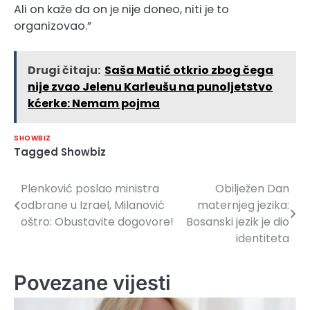
Ali on kaže da on je nije doneo, niti je to
organizovao.”
Drugi čitaju:
Saša Matić otkrio zbog čega
nije zvao Jelenu Karleušu na punoljetstvo
kćerke: Nemam pojma
SHOWBIZ
Tagged
Showbiz
Plenković poslao ministra
Obilježen Dan
Navigacija
odbrane u Izrael, Milanović
maternjeg jezika:
članaka
oštro: Obustavite dogovore!
Bosanski jezik je dio
identiteta
Povezane vijesti