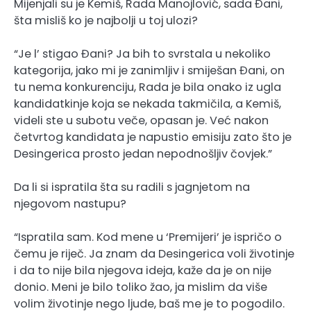
Mijenjali su je Kemiš, Rada Manojlović, sada Đani,
šta misliš ko je najbolji u toj ulozi?
“Je l’ stigao Đani? Ja bih to svrstala u nekoliko
kategorija, jako mi je zanimljiv i smiješan Đani, on
tu nema konkurenciju, Rada je bila onako iz ugla
kandidatkinje koja se nekada takmičila, a Kemiš,
videli ste u subotu veče, opasan je. Već nakon
četvrtog kandidata je napustio emisiju zato što je
Desingerica prosto jedan nepodnošljiv čovjek.”
Da li si ispratila šta su radili s jagnjetom na
njegovom nastupu?
“Ispratila sam. Kod mene u ‘Premijeri’ je ispričo o
čemu je riječ. Ja znam da Desingerica voli životinje
i da to nije bila njegova ideja, kaže da je on nije
donio. Meni je bilo toliko žao, ja mislim da više
volim životinje nego ljude, baš me je to pogodilo.