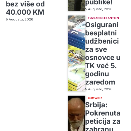
publike!
bez više od
5 Augusta, 2026
40.000 KM
TUZLANSKI KANTON
5 Augusta, 2026
Osigurani
besplatni
udžbenici
za sve
osnovce u
TK već 5.
godinu
zaredom
5 Augusta, 2026
SHOWBIZ
Srbija:
Pokrenuta
peticija za
zabranu