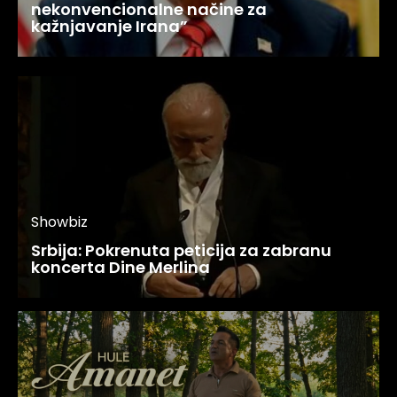
nekonvencionalne načine za
kažnjavanje Irana”
Showbiz
Srbija: Pokrenuta peticija za zabranu
koncerta Dine Merlina