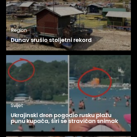
Region
Dunav srušio stoljetni rekord
Svijet
Ukrajinski dron pogodio rusku plažu
punu kupača, širi se stravičan snimak