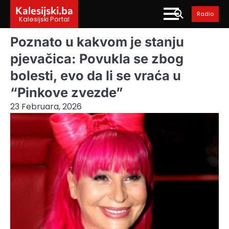
Skip
Kalesijski.ba
Radio
to
Kalesijski Portal
content
Poznato u kakvom je stanju
pjevačica: Povukla se zbog
bolesti, evo da li se vraća u
“Pinkove zvezde”
23 Februara, 2026