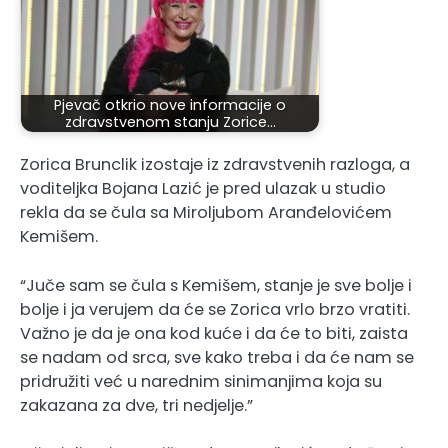
Pjevač otkrio nove informacije o
zdravstvenom stanju Zorice…
Zorica Brunclik izostaje iz zdravstvenih razloga, a
voditeljka Bojana Lazić je pred ulazak u studio
rekla da se čula sa Miroljubom Aranđelovićem
Kemišem.
“Juče sam se čula s Kemišem, stanje je sve bolje i
bolje i ja verujem da će se Zorica vrlo brzo vratiti.
Važno je da je ona kod kuće i da će to biti, zaista
se nadam od srca, sve kako treba i da će nam se
pridružiti već u narednim sinimanjima koja su
zakazana za dve, tri nedjelje.”