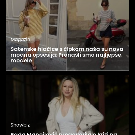
Magazin
Satenske hlačice s čipkom naša su nova
modna opsesija: Pronašli smo najljepše
modele
Showbiz
Rada Manojlović progovorila o krizi na