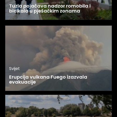
Tuzla pojačava nadzor romobila i
bicikala u pješačkim zonama
Svijet
Erupcija vulkana Fuego izazvala
evakuacije