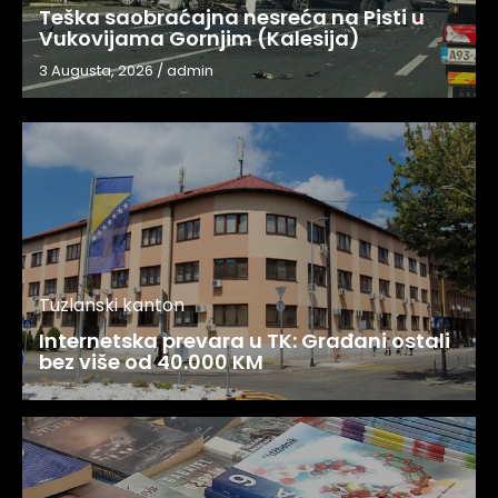
Teška saobraćajna nesreća na Pisti u
Vukovijama Gornjim (Kalesija)
3 Augusta, 2026
/
admin
Tuzlanski kanton
Internetska prevara u TK: Građani ostali
bez više od 40.000 KM