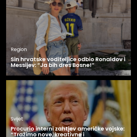
Region
Sin hrvatske voditeljice odbio Ronaldov i
Messijev: “Ja bih dres Bosne!”
Svijet
Procurio interni zahtjev američke vojske:
“Tražimo nove, kreativne i