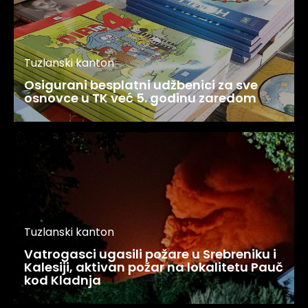
Tuzlanski kanton
Osigurani besplatni udžbenici za sve
osnovce u TK već 5. godinu zaredom
Tuzlanski kanton
Vatrogasci ugasili požare u Srebreniku i
Kalesiji, aktivan požar na lokalitetu Pauč
kod Kladnja