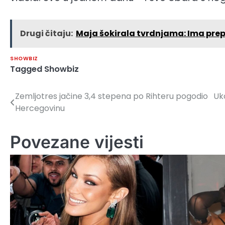
Drugi čitaju:
Maja šokirala tvrdnjama: Ima prep
SHOWBIZ
Tagged
Showbiz
Zemljotres jačine 3,4 stepena po Rihteru pogodio
Uko
Navigacija
Hercegovinu
članaka
Povezane vijesti