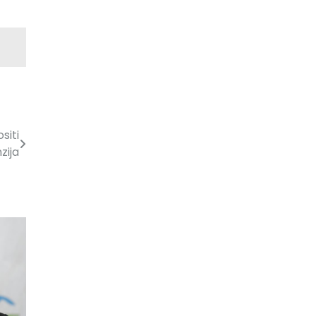
siti
zija