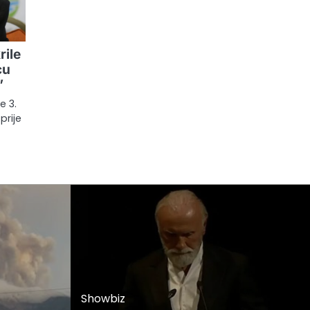
rile
cu
”
e 3.
prije
Showbiz