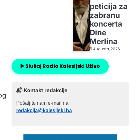
peticija za
zabranu
koncerta
Dine
Merlina
5 Augusta, 2026
▶️ Slušaj Radio Kalesijski Uživo
📬 Kontakt redakcije
bog
Pošaljite nam e-mail na:
redakcija@kalesijski.ba