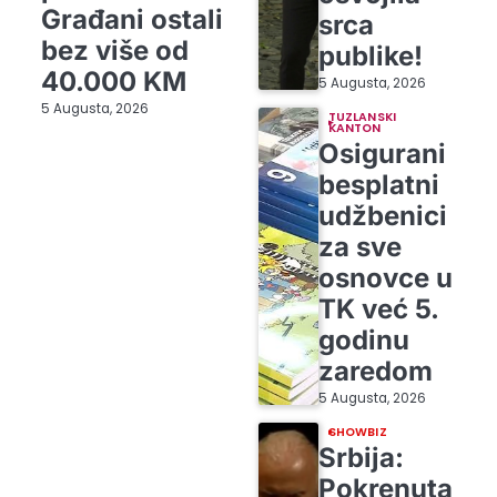
Građani ostali
srca
bez više od
publike!
40.000 KM
5 Augusta, 2026
5 Augusta, 2026
TUZLANSKI
KANTON
Osigurani
besplatni
udžbenici
za sve
osnovce u
TK već 5.
godinu
zaredom
5 Augusta, 2026
SHOWBIZ
Srbija:
Pokrenuta