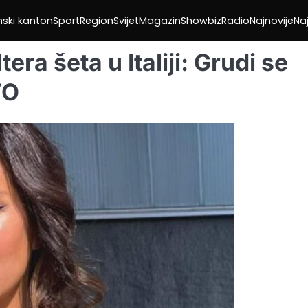
nski kanton
Sport
Region
Svijet
Magazin
Showbiz
Radio
Najnovije
Naj
era šeta u Italiji: Grudi se
TO