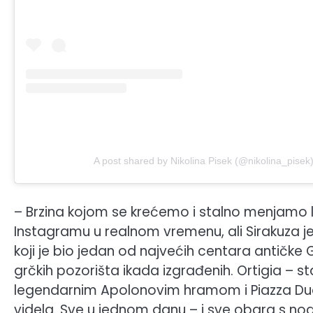
A post shared by Nikolina Pisek (@nikolina_pisek
– Brzina kojom se krećemo i stalno menjamo lok
Instagramu u realnom vremenu, ali Sirakuza je
koji je bio jedan od najvećih centara antičke
grčkih pozorišta ikada izgrađenih. Ortigia – 
legendarnim Apolonovim hramom i Piazza Duo
videla. Sve u jednom danu – i sve obara s nog