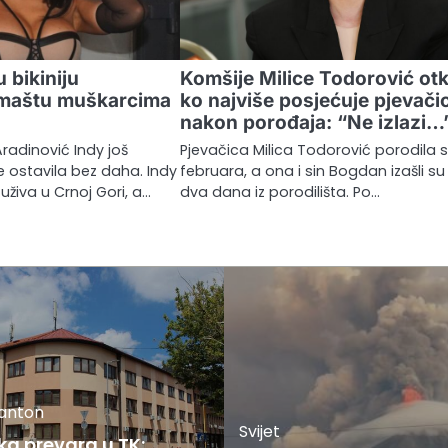
 bikiniju
Komšije Milice Todorović otk
 maštu muškarcima
ko najviše posjećuje pjevači
nakon porođaja: “Ne izlazi…
Aradinović Indy još
Pjevačica Milica Todorović porodila s
ostavila bez daha. Indy
februara, a ona i sin Bogdan izašli su 
uživa u Crnoj Gori, a…
dva dana iz porodilišta. Po…
kanton
Svijet
ka prevara u TK: