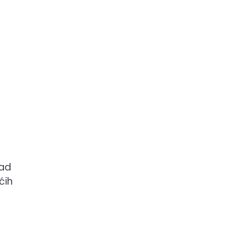
rad
ćih