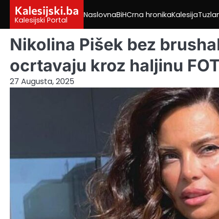
Skip
Kalesijski.ba
Naslovna
BiH
Crna hronika
Kalesija
Tuzla
to
Kalesijski Portal
content
Nikolina Pišek bez brushalt
ocrtavaju kroz haljinu FO
27 Augusta, 2025