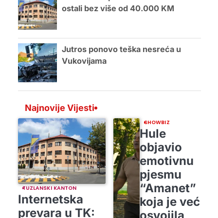
ostali bez više od 40.000 KM
Jutros ponovo teška nesreća u
Vukovijama
Najnovije Vijesti
SHOWBIZ
Hule
objavio
emotivnu
pjesmu
“Amanet”
TUZLANSKI KANTON
Internetska
koja je već
prevara u TK:
osvojila