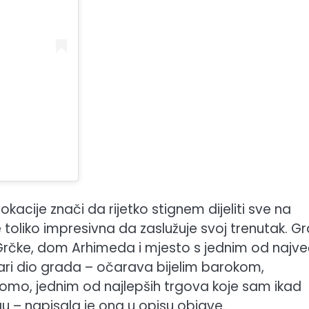
)
acije znači da rijetko stignem dijeliti sve na
 toliko impresivna da zaslužuje svoj trenutak. G
 Grčke, dom Arhimeda i mjesto s jednim od najve
stari dio grada – očarava bijelim barokom,
mo, jednim od najlepših trgova koje sam ikad
u – napisala je ona u opisu objave.