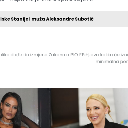
iske Stanije i muža Aleksandre Subotić
liko dođe do izmjene Zakona o PIO FBiH, evo koliko će izno
minimalna pen