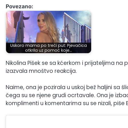
Povezano:
Uskoro mama po treći put: Pjevačica
otkrila uz pomoć koje…
Nikolina Pišek se sa kćerkom i prijateljima n
izazvala mnoštvo reakcija.
Naime, ona je pozirala u uskoj bež haljini sa š
čega su se njene grudi ocrtavale. Ona je izba
komplimenti u komentarima su se nizali, piše B