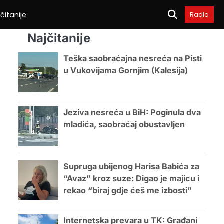
čitanije
Radio
Najčitanije
Teška saobraćajna nesreća na Pisti
u Vukovijama Gornjim (Kalesija)
Jeziva nesreća u BiH: Poginula dva
mladića, saobraćaj obustavljen
Supruga ubijenog Harisa Babića za
“Avaz” kroz suze: Digao je majicu i
rekao “biraj gdje ćeš me izbosti”
Internetska prevara u TK: Građani