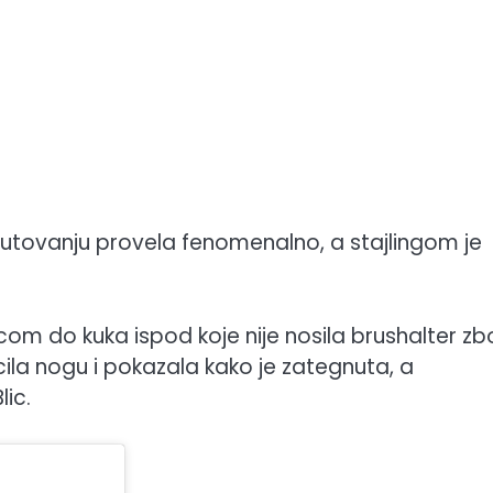
a putovanju provela fenomenalno, a stajlingom je
licom do kuka ispod koje nije nosila brushalter z
cila nogu i pokazala kako je zategnuta, a
lic.