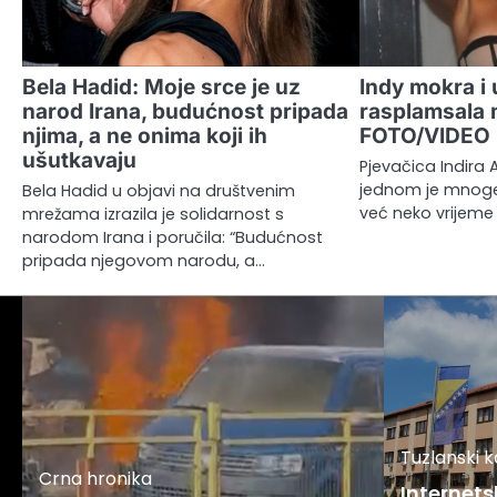
Bela Hadid: Moje srce je uz
Indy mokra i u
narod Irana, budućnost pripada
rasplamsala
njima, a ne onima koji ih
FOTO/VIDEO
ušutkavaju
Pjevačica Indira 
jednom je mnoge 
Bela Hadid u objavi na društvenim
već neko vrijeme 
mrežama izrazila je solidarnost s
narodom Irana i poručila: “Budućnost
pripada njegovom narodu, a…
Tuzlanski 
Crna hronika
Internets