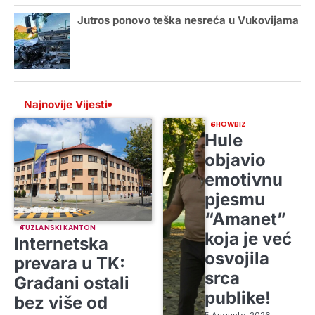
Jutros ponovo teška nesreća u Vukovijama
Najnovije Vijesti
SHOWBIZ
Hule
objavio
emotivnu
pjesmu
“Amanet”
TUZLANSKI KANTON
koja je već
Internetska
osvojila
prevara u TK:
srca
Građani ostali
publike!
bez više od