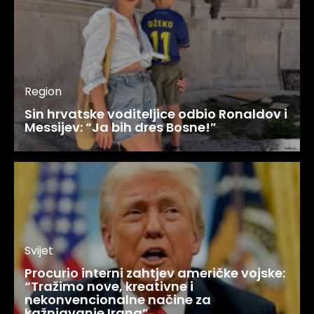
Region
Sin hrvatske voditeljice odbio Ronaldov i
Messijev: “Ja bih dres Bosne!”
Svijet
Procurio interni zahtjev američke vojske:
“Tražimo nove, kreativne i
nekonvencionalne načine za
kažnjavanje Irana”