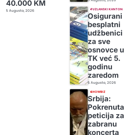
5 Augusta, 2026
40.000 KM
TUZLANSKI KANTON
5 Augusta, 2026
Osigurani
besplatni
udžbenici
za sve
osnovce u
TK već 5.
godinu
zaredom
5 Augusta, 2026
SHOWBIZ
Srbija:
Pokrenuta
peticija za
zabranu
koncerta