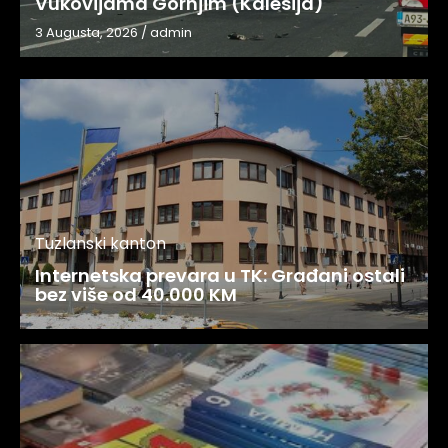
Vukovijama Gornjim (Kalesija)
3 Augusta, 2026
/
admin
Tuzlanski kanton
Internetska prevara u TK: Građani ostali
bez više od 40.000 KM