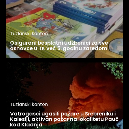
Tuzlanski kanton
Osigurani besplatni udžbenici za sve
osnovce u TK već 5. godinu zaredom
Tuzlanski kanton
Vatrogasci ugasili požare u Srebreniku i
Kalesiji, aktivan požar na lokalitetu Pauč
kod Kladnja