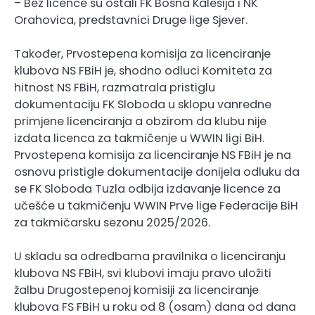
– Bez licence su ostali FK Bosna Kalesija i NK
Orahovica, predstavnici Druge lige Sjever.
Također, Prvostepena komisija za licenciranje
klubova NS FBiH je, shodno odluci Komiteta za
hitnost NS FBiH, razmatrala pristiglu
dokumentaciju FK Sloboda u sklopu vanredne
primjene licenciranja a obzirom da klubu nije
izdata licenca za takmičenje u WWIN ligi BiH.
Prvostepena komisija za licenciranje NS FBiH je na
osnovu pristigle dokumentacije donijela odluku da
se FK Sloboda Tuzla odbija izdavanje licence za
učešće u takmičenju WWIN Prve lige Federacije BiH
za takmičarsku sezonu 2025/2026.
U skladu sa odredbama pravilnika o licenciranju
klubova NS FBiH, svi klubovi imaju pravo uložiti
žalbu Drugostepenoj komisiji za licenciranje
klubova FS FBiH u roku od 8 (osam) dana od dana