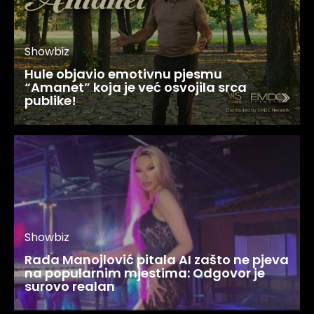
Showbiz
Hule objavio emotivnu pjesmu
“Amanet” koja je već osvojila srca
publike!
Showbiz
Rada Manojlović pitala AI zašto ne pjeva
na popularnim mjestima: Odgovor je
surovo realan