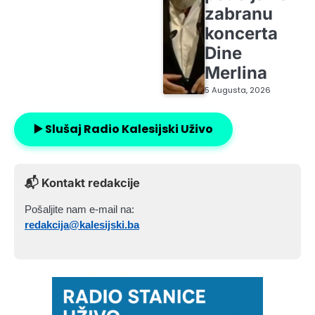
zabranu
koncerta
Dine
Merlina
5 Augusta, 2026
▶️ Slušaj Radio Kalesijski Uživo
📬 Kontakt redakcije
Pošaljite nam e-mail na:
redakcija@kalesijski.ba