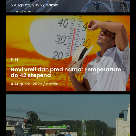
5 Augusta, 2026
/
admin
BiH
Novi vreli dan pred nama: Temperature
do 42 stepena
4 Augusta, 2026
/
admin