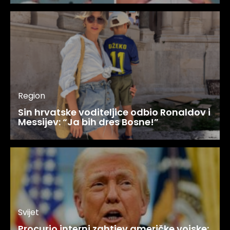
Region
Sin hrvatske voditeljice odbio Ronaldov i
Messijev: “Ja bih dres Bosne!”
Svijet
Procurio interni zahtjev američke vojske: