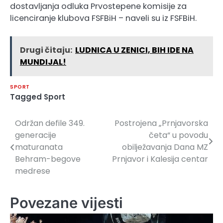
dostavljanja odluka Prvostepene komisije za
licenciranje klubova FSFBiH – naveli su iz FSFBiH.
Drugi čitaju:
LUDNICA U ZENICI, BIH IDE NA
MUNDIJAL!
SPORT
Tagged
Sport
Održan defile 349.
Postrojena „Prnjavorska
Navigacija
generacije
četa“ u povodu
članaka
maturanata
obilježavanja Dana MZ
Behram-begove
Prnjavor i Kalesija centar
medrese
Povezane vijesti