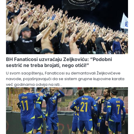
BH Fanaticosi uzvraćaju Zeljkoviću: “Podobni
sestrić ne treba brojati, nego otići!”
U svom saopštenju, Fanaticosi su demantovali Željkovićeve
navode, pojašnjavajući da se sistem grupne kupovine karata
već godinama odvija na isti…