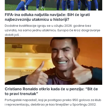
FIFA-ina odluka naljutila navijače: BiH će igrati
najbezvezniju utakmicu u historiji?
Dodatne kvalifikacije igraju se u ožujku 2026. godine bez
uzvrata, na samo jednu utakmicu. Europa će kroz doigravanje
dobiti još…
Cristiano Ronaldo otkrio kada će u penziju: “Bit će
to pravi trenutak”
Portugalski napadač, koji je postigao preko 950 golova za klub
i reprezentaciju, debitirao je kao tinejdžer u Sportingu 2002.