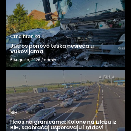
Crna hronika
Jutros ponovo teška nesreća u
Vukovijama
5 Augusta, 2026
/
admin
BiH
Haos na granicama: Kolone na izlazu iz
BiH, saobraćaj usporavaju i radovi