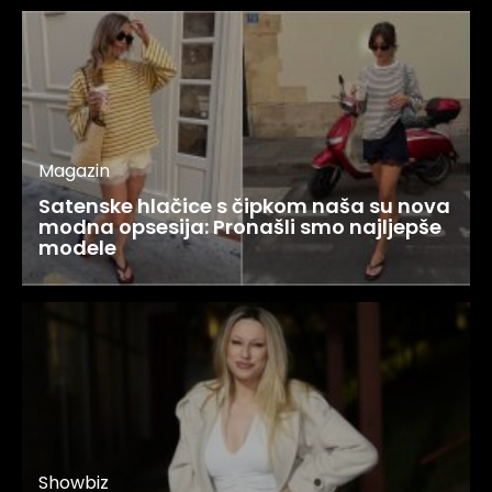
Magazin
Satenske hlačice s čipkom naša su nova
modna opsesija: Pronašli smo najljepše
modele
Showbiz