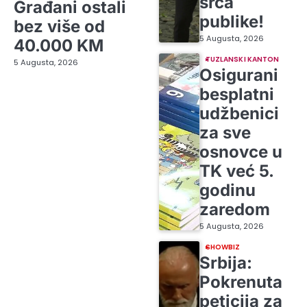
srca
Građani ostali
publike!
bez više od
5 Augusta, 2026
40.000 KM
TUZLANSKI KANTON
5 Augusta, 2026
Osigurani
besplatni
udžbenici
za sve
osnovce u
TK već 5.
godinu
zaredom
5 Augusta, 2026
SHOWBIZ
Srbija:
Pokrenuta
peticija za