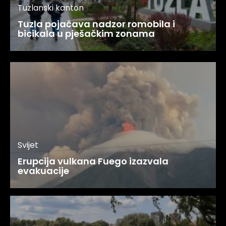
Tuzlanski kanton
Tuzla pojačava nadzor romobila i
bicikala u pješačkim zonama
Svijet
Erupcija vulkana Fuego izazvala
evakuacije