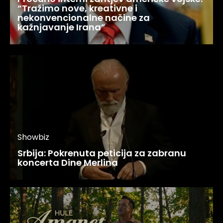
“Tražimo nove, kreativne i
nekonvencionalne načine za
kažnjavanje Irana”
Showbiz
Srbija: Pokrenuta peticija za zabranu
koncerta Dine Merlina