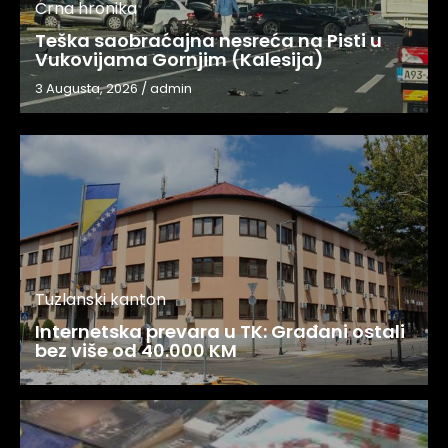
Crna hronika
Teška saobraćajna nesreća na Pisti u
Vukovijama Gornjim (Kalesija)
3 Augusta, 2026
/
admin
Tuzlanski kanton
Internetska prevara u TK: Građani ostali
bez više od 40.000 KM