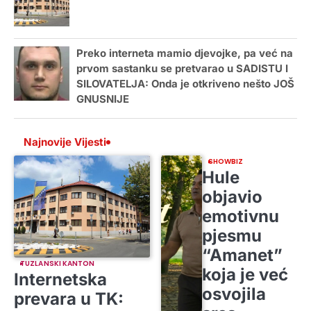
Preko interneta mamio djevojke, pa već na
prvom sastanku se pretvarao u SADISTU I
SILOVATELJA: Onda je otkriveno nešto JOŠ
GNUSNIJE
Najnovije Vijesti
SHOWBIZ
Hule
objavio
emotivnu
pjesmu
“Amanet”
TUZLANSKI KANTON
koja je već
Internetska
osvojila
prevara u TK: