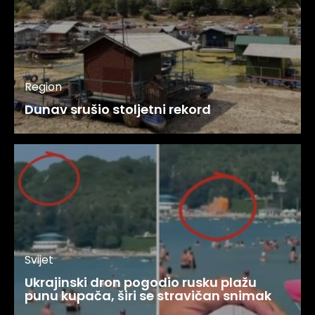
Region
Dunav srušio stoljetni rekord
Svijet
Ukrajinski dron pogodio rusku plažu
punu kupača, širi se stravičan snimak