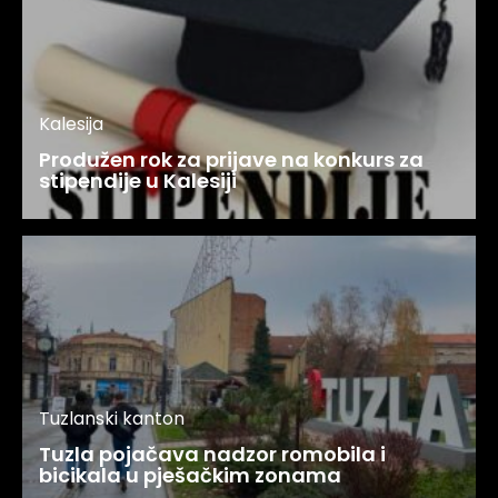
Kalesija
Produžen rok za prijave na konkurs za
stipendije u Kalesiji
Tuzlanski kanton
Tuzla pojačava nadzor romobila i
bicikala u pješačkim zonama