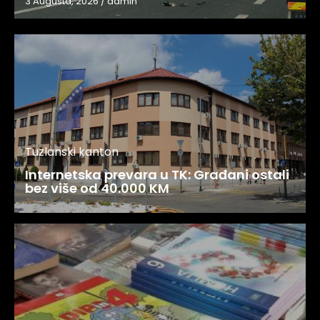
3 Augusta, 2026
/
admin
Tuzlanski kanton
Internetska prevara u TK: Građani ostali
bez više od 40.000 KM