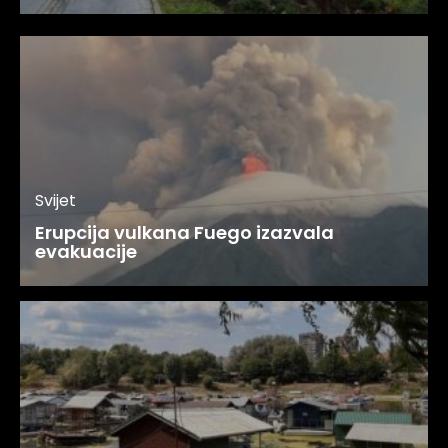
Svijet
Erupcija vulkana Fuego izazvala
evakuacije