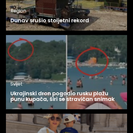
Region
Dunav srušio stoljetni rekord
Svijet
Ukrajinski dron pogodio rusku plažu
punu kupača, širi se stravičan snimak