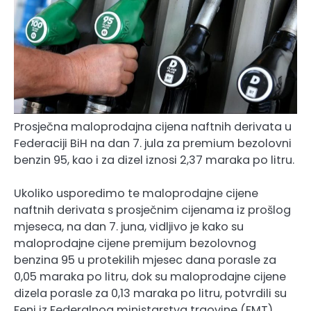
Prosječna maloprodajna cijena naftnih derivata u
Federaciji BiH na dan 7. jula za premium bezolovni
benzin 95, kao i za dizel iznosi 2,37 maraka po litru.
Ukoliko usporedimo te maloprodajne cijene
naftnih derivata s prosječnim cijenama iz prošlog
mjeseca, na dan 7. juna, vidljivo je kako su
maloprodajne cijene premijum bezolovnog
benzina 95 u protekilih mjesec dana porasle za
0,05 maraka po litru, dok su maloprodajne cijene
dizela porasle za 0,13 maraka po litru, potvrdili su
Feni iz Federalnog ministarstva trgovine (FMT).