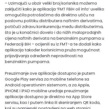
– Uzimajući u obzir veliki broj korisnika možemo
zaključiti kako je aplikacija ‘FMT FBiH oil info’ uveliko
omogućila potrošačima da direktno utiču na
poslovnu politiku distributera naftnim derivatima,
potičući zdravu konkurenciju među distributerima,
što je u konačnici dovelo i do nižih maloprodajnih
cijena naftnih derivata na benzinskim pumpama u
Federaciji BiH – ocijenili su iz FMT-a te dodali kako
aplikacija također korisnicima pruža mogućnost
prijavljivanja određenih nepravilnosti na
benzinskim pumpama.
Preuzimanje ove aplikacije dostupno je putem
Google Play servisa za mobilne telefone sa
Android operativnim sistemom, a za Apple,
iPHONE i iPAD mobilne uređaje preuzimanje
aplikacije dostupno je direktno na App Store
servisu, kao i putem linka ili skeniranjem QR koda,
koji su namjenski postavljeni na web stranici