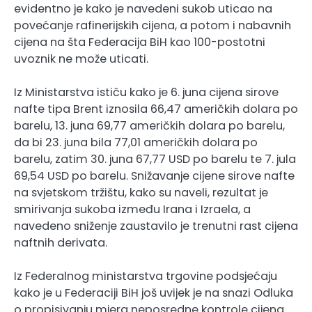
evidentno je kako je navedeni sukob uticao na
povećanje rafinerijskih cijena, a potom i nabavnih
cijena na šta Federacija BiH kao 100-postotni
uvoznik ne može uticati.
Iz Ministarstva ističu kako je 6. juna cijena sirove
nafte tipa Brent iznosila 66,47 američkih dolara po
barelu, 13. juna 69,77 američkih dolara po barelu,
da bi 23. juna bila 77,01 američkih dolara po
barelu, zatim 30. juna 67,77 USD po barelu te 7. jula
69,54 USD po barelu. Snižavanje cijene sirove nafte
na svjetskom tržištu, kako su naveli, rezultat je
smirivanja sukoba između Irana i Izraela, a
navedeno sniženje zaustavilo je trenutni rast cijena
naftnih derivata.
Iz Federalnog ministarstva trgovine podsjećaju
kako je u Federaciji BiH još uvijek je na snazi Odluka
o propisivanju mjera neposredne kontrole cijena