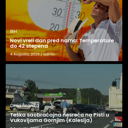
BiH
Novi vreli dan pred nama: Temperature
do 42 stepena
4 Augusta, 2026
/
admin
Crna hronika
Teška saobraćajna nesreća na Pisti u
Vukovijama Gornjim (Kalesija)