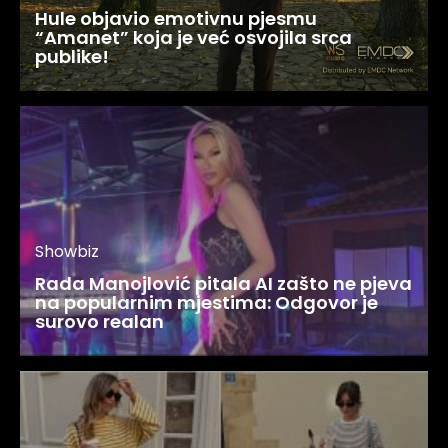
Hule objavio emotivnu pjesmu
“Amanet” koja je već osvojila srca
publike!
Showbiz
Rada Manojlović pitala AI zašto ne pjeva
na popularnim mjestima: Odgovor je
surovo realan