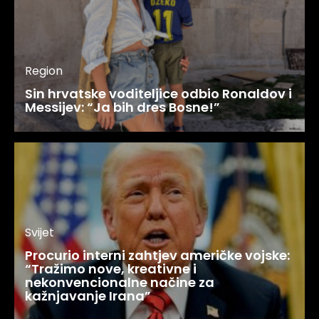
Region
Sin hrvatske voditeljice odbio Ronaldov i
Messijev: “Ja bih dres Bosne!”
Svijet
Procurio interni zahtjev američke vojske:
“Tražimo nove, kreativne i
nekonvencionalne načine za
kažnjavanje Irana”