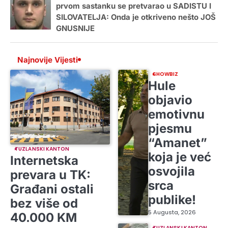
prvom sastanku se pretvarao u SADISTU I
SILOVATELJA: Onda je otkriveno nešto JOŠ
GNUSNIJE
Najnovije Vijesti
SHOWBIZ
Hule
objavio
emotivnu
pjesmu
“Amanet”
TUZLANSKI KANTON
koja je već
Internetska
osvojila
prevara u TK:
srca
Građani ostali
publike!
bez više od
5 Augusta, 2026
40.000 KM
TUZLANSKI KANTON