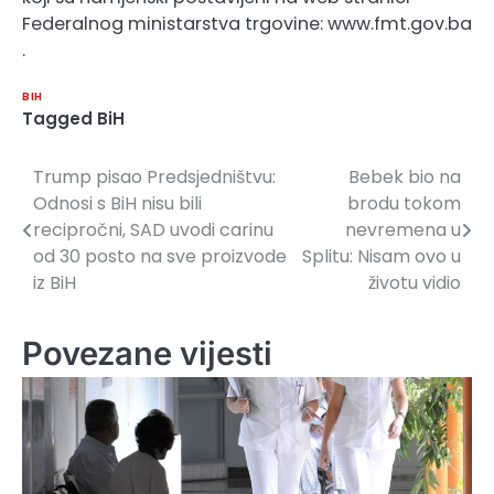
Federalnog ministarstva trgovine: www.fmt.gov.ba
.
BIH
Tagged
BiH
Trump pisao Predsjedništvu:
Bebek bio na
Navigacija
Odnosi s BiH nisu bili
brodu tokom
članaka
recipročni, SAD uvodi carinu
nevremena u
od 30 posto na sve proizvode
Splitu: Nisam ovo u
iz BiH
životu vidio
Povezane vijesti