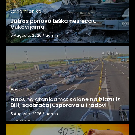
Crna hronika
Jutros ponovo teška nesreća u
Vukovijama
5 Augusta, 2026
/
admin
BiH
Haos na granicama: Kolone na izlazu iz
BiH, saobraćaj usporavaju i radovi
5 Augusta, 2026
/
admin