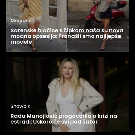
Magazin
Satenske hlačice s čipkom naša su nova
modna opsesija: Pronašli smo najljepše
modele
Showbiz
Rada Manojlović progovorila o krizi na
estradi: Uskoro će svi pod šator