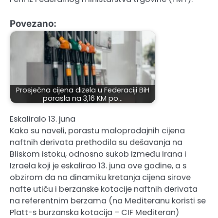
Povezano:
Prosječna cijena dizela u Federaciji BiH
porasla na 3,16 KM po…
Eskaliralo 13. juna
Kako su naveli, porastu maloprodajnih cijena
naftnih derivata prethodila su dešavanja na
Bliskom istoku, odnosno sukob između Irana i
Izraela koji je eskalirao 13. juna ove godine, a s
obzirom da na dinamiku kretanja cijena sirove
nafte utiču i berzanske kotacije naftnih derivata
na referentnim berzama (na Mediteranu koristi se
Platt-s burzanska kotacija – CIF Mediteran)