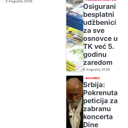
5 Augusta, 2026
Osigurani
besplatni
udžbenici
za sve
osnovce u
TK već 5.
godinu
zaredom
5 Augusta, 2026
SHOWBIZ
Srbija:
Pokrenuta
peticija za
zabranu
koncerta
Dine