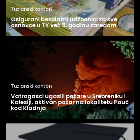
Tuzlanski kanton
Osigurani besplatni udžbenici za sve
osnovce u TK već 5. godinu zaredom
Tuzlanski kanton
Vatrogasci ugasili požare u Srebreniku i
Kalesiji, aktivan požar na lokalitetu Pauč
kod Kladnja