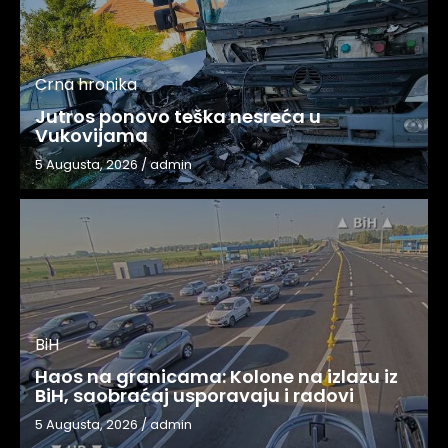
Crna hronika
Jutros ponovo teška nesreća u
Vukovijama
5 Augusta, 2026
/
admin
BiH
Haos na granicama: Kolone na izlazu iz
BiH, saobraćaj usporavaju i radovi
5 Augusta, 2026
/
admin