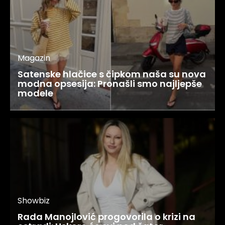
Magazin
Satenske hlačice s čipkom naša su nova
modna opsesija: Pronašli smo najljepše
modele
Showbiz
Rada Manojlović progovorila o krizi na