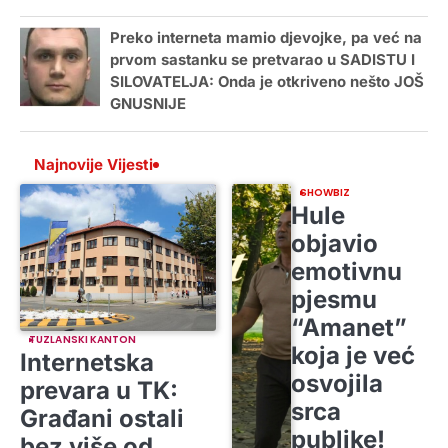
Preko interneta mamio djevojke, pa već na
prvom sastanku se pretvarao u SADISTU I
SILOVATELJA: Onda je otkriveno nešto JOŠ
GNUSNIJE
Najnovije Vijesti
SHOWBIZ
Hule
objavio
emotivnu
pjesmu
“Amanet”
TUZLANSKI KANTON
koja je već
Internetska
osvojila
prevara u TK:
srca
Građani ostali
publike!
bez više od