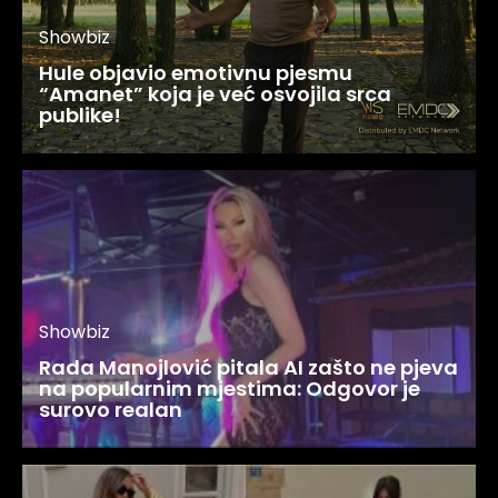
Showbiz
Hule objavio emotivnu pjesmu
“Amanet” koja je već osvojila srca
publike!
Showbiz
Rada Manojlović pitala AI zašto ne pjeva
na popularnim mjestima: Odgovor je
surovo realan