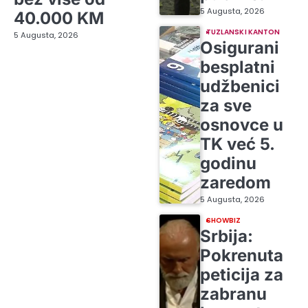
5 Augusta, 2026
40.000 KM
TUZLANSKI KANTON
5 Augusta, 2026
Osigurani
besplatni
udžbenici
za sve
osnovce u
TK već 5.
godinu
zaredom
5 Augusta, 2026
SHOWBIZ
Srbija:
Pokrenuta
peticija za
zabranu