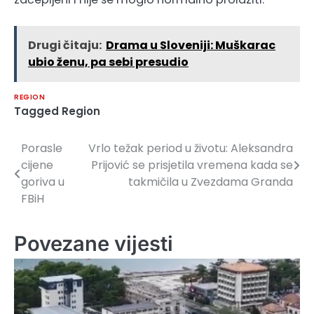
Drugi čitaju:
Drama u Sloveniji: Muškarac
ubio ženu, pa sebi presudio
REGION
Tagged
Region
Porasle
Vrlo težak period u životu: Aleksandra
Navigacija
cijene
Prijović se prisjetila vremena kada se
članaka
goriva u
takmičila u Zvezdama Granda
FBiH
Povezane vijesti