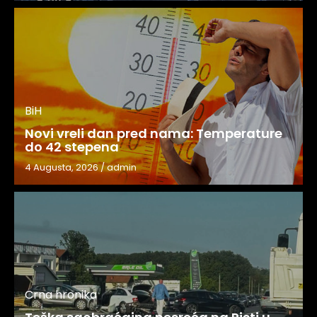
BiH
Novi vreli dan pred nama: Temperature
do 42 stepena
4 Augusta, 2026
/
admin
Crna hronika