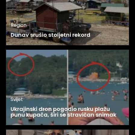
Region
Dunav srušio stoljetni rekord
Svijet
Ukrajinski dron pogodio rusku plažu
punu kupača, širi se stravičan snimak