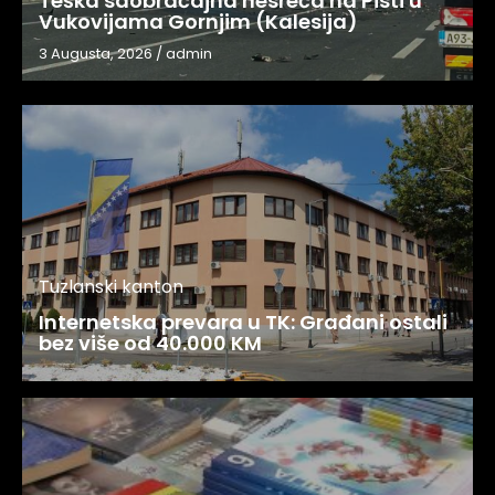
Teška saobraćajna nesreća na Pisti u
Vukovijama Gornjim (Kalesija)
3 Augusta, 2026
/
admin
Tuzlanski kanton
Internetska prevara u TK: Građani ostali
bez više od 40.000 KM