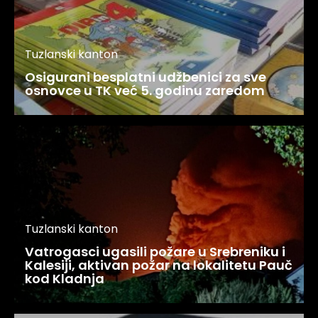
Tuzlanski kanton
Osigurani besplatni udžbenici za sve
osnovce u TK već 5. godinu zaredom
Tuzlanski kanton
Vatrogasci ugasili požare u Srebreniku i
Kalesiji, aktivan požar na lokalitetu Pauč
kod Kladnja