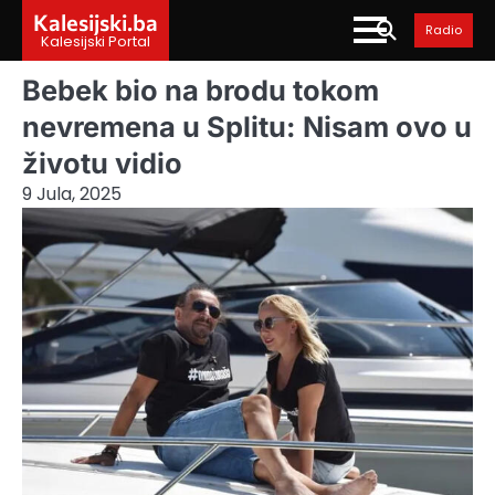
Skip
Kalesijski.ba
Radio
to
Kalesijski Portal
content
Bebek bio na brodu tokom
nevremena u Splitu: Nisam ovo u
životu vidio
9 Jula, 2025