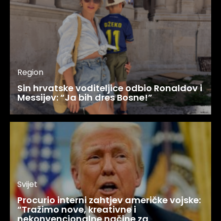
Region
Sin hrvatske voditeljice odbio Ronaldov i
Messijev: “Ja bih dres Bosne!”
Svijet
Procurio interni zahtjev američke vojske:
“Tražimo nove, kreativne i
nekonvencionalne načine za