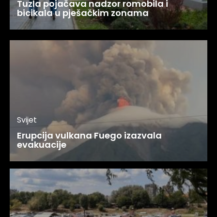
Tuzla pojačava nadzor romobila i
bicikala u pješačkim zonama
Svijet
Erupcija vulkana Fuego izazvala
evakuacije