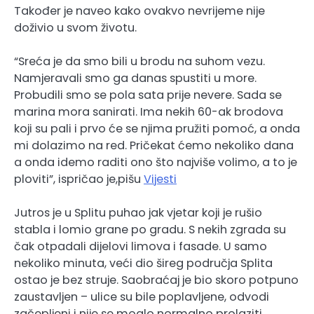
Također je naveo kako ovakvo nevrijeme nije
doživio u svom životu.
“Sreća je da smo bili u brodu na suhom vezu.
Namjeravali smo ga danas spustiti u more.
Probudili smo se pola sata prije nevere. Sada se
marina mora sanirati. Ima nekih 60-ak brodova
koji su pali i prvo će se njima pružiti pomoć, a onda
mi dolazimo na red. Pričekat ćemo nekoliko dana
a onda idemo raditi ono što najviše volimo, a to je
ploviti”, ispričao je,pišu
Vijesti
Jutros je u Splitu puhao jak vjetar koji je rušio
stabla i lomio grane po gradu. S nekih zgrada su
čak otpadali dijelovi limova i fasade. U samo
nekoliko minuta, veći dio šireg područja Splita
ostao je bez struje. Saobraćaj je bio skoro potpuno
zaustavljen – ulice su bile poplavljene, odvodi
začepljeni i nije se moglo normalno prolaziti.