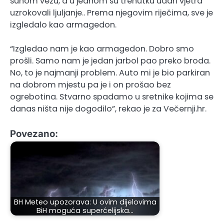
suhom vezu, a u jednom su trenutku udari vjetra
uzrokovali ljuljanje.. Prema njegovim riječima, sve je
izgledalo kao armagedon.
“Izgledao nam je kao armagedon. Dobro smo
prošli. Samo nam je jedan jarbol pao preko broda.
No, to je najmanji problem. Auto mi je bio parkiran
na dobrom mjestu pa je i on prošao bez
ogrebotina. Stvarno spadamo u sretnike kojima se
danas ništa nije dogodilo”, rekao je za Večernji.hr.
Povezano:
BH Meteo upozorava: U ovim dijelovima
BiH moguća superćelijska…