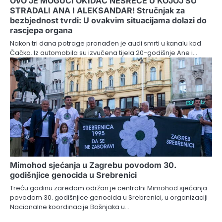
OVO JE MOGUĆI OKIDAČ NESREĆE U KOJOJ SU
STRADALI ANA I ALEKSANDAR! Stručnjak za
bezbjednost tvrdi: U ovakvim situacijama dolazi do
rascjepa organa
Nakon tri dana potrage pronađen je audi smrti u kanalu kod
Čačka. Iz automobila su izvučena tijela 20-godišnje Ane i…
Mimohod sjećanja u Zagrebu povodom 30.
godišnjice genocida u Srebrenici
Treću godinu zaredom održan je centralni Mimohod sjećanja
povodom 30. godišnjice genocida u Srebrenici, u organizaciji
Nacionalne koordinacije Bošnjaka u…