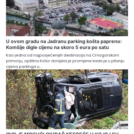
U ovom gradu na Jadranu parking košta papreno:
Komšije digle cijenu na skoro 5 eura po satu
Kao jedna od najposjećenijih destinacija na Crnogorskom
primorju, opština Kotor donijela je promjene kada je u pitanju
cijena parkinga u…