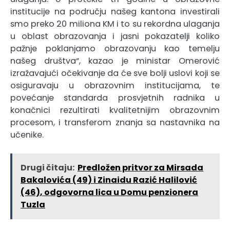
institucije na području našeg kantona investirali
smo preko 20 miliona KM i to su rekordna ulaganja
u oblast obrazovanja i jasni pokazatelji koliko
pažnje poklanjamo obrazovanju kao temelju
našeg društva“, kazao je ministar Omerović
izražavajući očekivanje da će sve bolji uslovi koji se
osiguravaju u obrazovnim institucijama, te
povećanje standarda prosvjetnih radnika u
konačnici rezultirati kvalitetnijim obrazovnim
procesom, i transferom znanja sa nastavnika na
učenike.
Drugi čitaju:
Predložen pritvor za Mirsada
Bakalovića (49) i Zinaidu Razić Halilović
(46), odgovorna lica u Domu penzionera
Tuzla