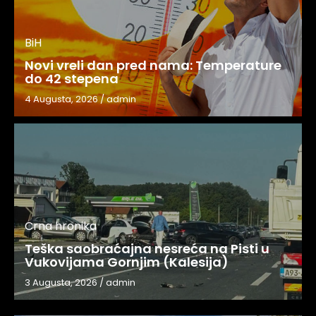
BiH
Novi vreli dan pred nama: Temperature
do 42 stepena
4 Augusta, 2026
/
admin
Crna hronika
Teška saobraćajna nesreća na Pisti u
Vukovijama Gornjim (Kalesija)
3 Augusta, 2026
/
admin