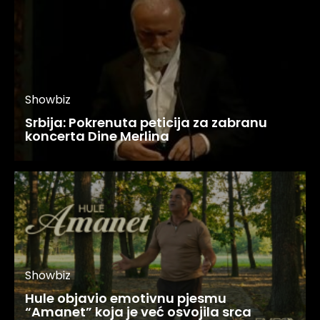
Showbiz
Srbija: Pokrenuta peticija za zabranu
koncerta Dine Merlina
Showbiz
Hule objavio emotivnu pjesmu
“Amanet” koja je već osvojila srca