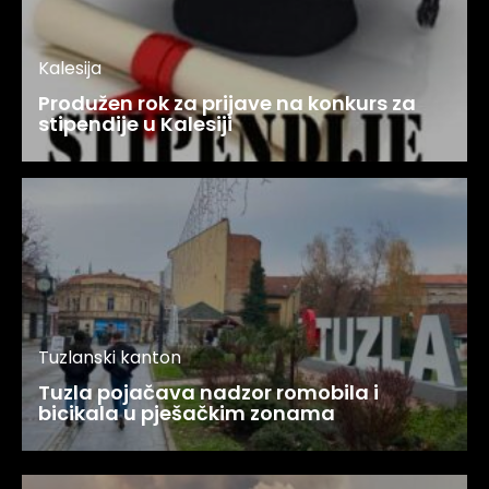
Kalesija
Produžen rok za prijave na konkurs za
stipendije u Kalesiji
Tuzlanski kanton
Tuzla pojačava nadzor romobila i
bicikala u pješačkim zonama