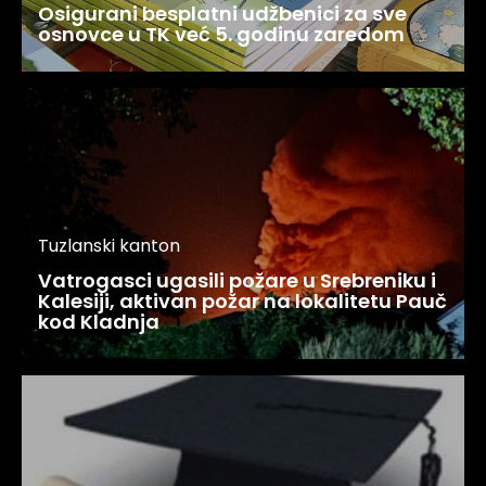
Osigurani besplatni udžbenici za sve
osnovce u TK već 5. godinu zaredom
Tuzlanski kanton
Vatrogasci ugasili požare u Srebreniku i
Kalesiji, aktivan požar na lokalitetu Pauč
kod Kladnja