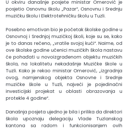
U okviru današnje posjete ministar Omerović je
posjetio Osnovnu školu „Pazar“, Osnovnu i Srednju
muzičku školu i Elektrotehničku školu u Tuzli.
Posebno emotivan bio je početak školske godine u
Osnovnoj i Srednjoj muzičkoj školi, koje su se, kako
je to danas rečeno, „vratile svojoj kući“. Naime, od
ove školske godine učenici muzičkih škola nastavu
će pohađati u novoizgrađenom objektu muzičkih
škola, na lokalitetu nekadašnje Muzičke škole u
Tuzli. Kako je rekao ministar Omerović, „izgradnja
ovog, namjenskog objekta Osnovne i Srednje
muzičke škole u Tuzli, najveći je pojedinačni
investicijski projekat u oblasti obrazovanja u
protekle 4 godine“.
Današnja posjeta ujedno je bila i prilika da direktori
škola upoznaju delegaciju Vlade Tuzlanskog
kantona sa radom i funkcionisanjem ovih