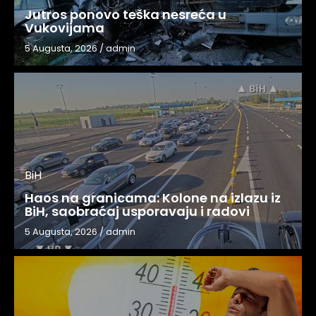
Jutros ponovo teška nesreća u
Vukovijama
5 Augusta, 2026
/
admin
BiH
Haos na granicama: Kolone na izlazu iz
BiH, saobraćaj usporavaju i radovi
5 Augusta, 2026
/
admin