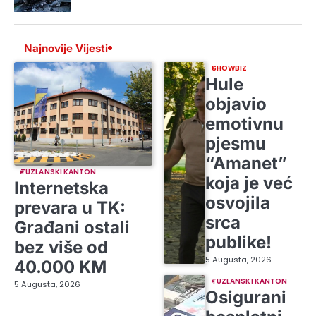
Najnovije Vijesti
SHOWBIZ
Hule
objavio
emotivnu
pjesmu
“Amanet”
TUZLANSKI KANTON
koja je već
Internetska
osvojila
prevara u TK:
srca
Građani ostali
publike!
bez više od
5 Augusta, 2026
40.000 KM
TUZLANSKI KANTON
5 Augusta, 2026
Osigurani