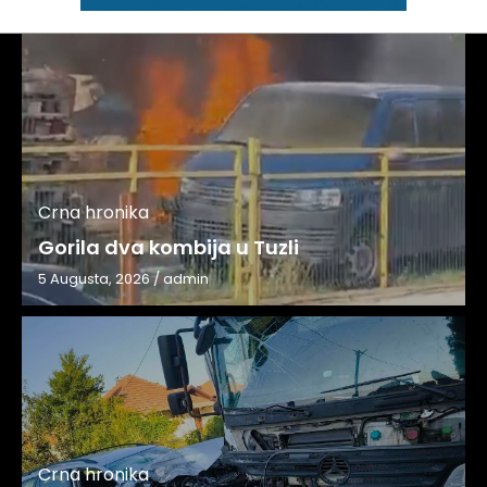
Crna hronika
Gorila dva kombija u Tuzli
5 Augusta, 2026
/
admin
Crna hronika