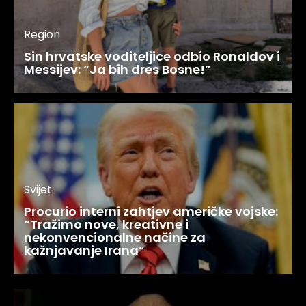
Region
Sin hrvatske voditeljice odbio Ronaldov i
Messijev: “Ja bih dres Bosne!”
Svijet
Procurio interni zahtjev američke vojske:
“Tražimo nove, kreativne i
nekonvencionalne načine za
kažnjavanje Irana”