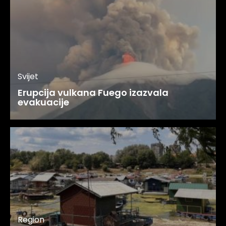
Svijet
Erupcija vulkana Fuego izazvala
evakuacije
Region