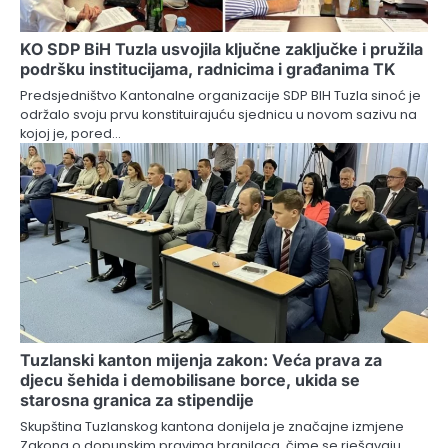
KO SDP BiH Tuzla usvojila ključne zaključke i pružila
podršku institucijama, radnicima i građanima TK
Predsjedništvo Kantonalne organizacije SDP BIH Tuzla sinoć je
održalo svoju prvu konstituirajuću sjednicu u novom sazivu na
kojoj je, pored…
Tuzlanski kanton mijenja zakon: Veća prava za
djecu šehida i demobilisane borce, ukida se
starosna granica za stipendije
Skupština Tuzlanskog kantona donijela je značajne izmjene
Zakona o dopunskim pravima branilaca, čime se rješavaju