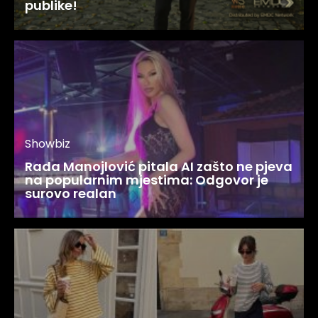
publike!
Showbiz
Rada Manojlović pitala AI zašto ne pjeva
na popularnim mjestima: Odgovor je
surovo realan