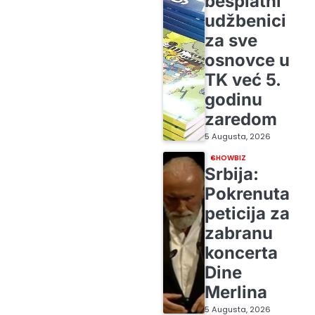
besplatni
udžbenici
za sve
osnovce u
TK već 5.
godinu
zaredom
5 Augusta, 2026
SHOWBIZ
Srbija:
Pokrenuta
peticija za
zabranu
koncerta
Dine
Merlina
5 Augusta, 2026