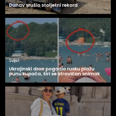
Dunav srušio stoljetni rekord
Svijet
Ukrajinski dron pogodio rusku plažu
punu kupača, širi se stravičan snimak