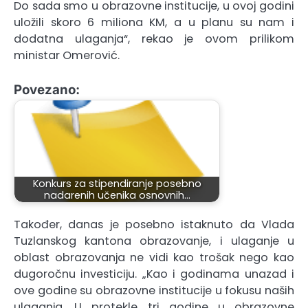
Do sada smo u obrazovne institucije, u ovoj godini
uložili skoro 6 miliona KM, a u planu su nam i
dodatna ulaganja“, rekao je ovom prilikom
ministar Omerović.
Povezano:
Konkurs za stipendiranje posebno
nadarenih učenika osnovnih…
Također, danas je posebno istaknuto da Vlada
Tuzlanskog kantona obrazovanje, i ulaganje u
oblast obrazovanja ne vidi kao trošak nego kao
dugoročnu investiciju. „Kao i godinama unazad i
ove godine su obrazovne institucije u fokusu naših
ulaganja. U protekle tri godine u obrazovne