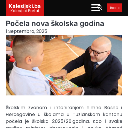
Skip
Kalesijski.ba
Radio
to
Kalesijski Portal
content
Počela nova školska godina
1 Septembra, 2025
Školskim zvonom i intoniranjem himne Bosne i
Hercegovine u školama u Tuzlanskom kantonu
počela je školska 2025/26.godina. Kao i svake