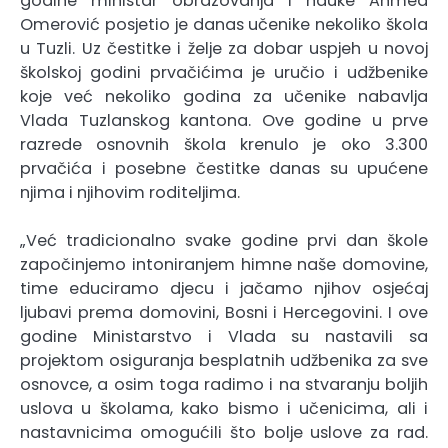
godine ministar obrazovanja i nauke Ahmed
Omerović posjetio je danas učenike nekoliko škola
u Tuzli. Uz čestitke i želje za dobar uspjeh u novoj
školskoj godini prvačićima je uručio i udžbenike
koje već nekoliko godina za učenike nabavlja
Vlada Tuzlanskog kantona. Ove godine u prve
razrede osnovnih škola krenulo je oko 3.300
prvačića i posebne čestitke danas su upućene
njima i njihovim roditeljima.
„Već tradicionalno svake godine prvi dan škole
započinjemo intoniranjem himne naše domovine,
time educiramo djecu i jačamo njihov osjećaj
ljubavi prema domovini, Bosni i Hercegovini. I ove
godine Ministarstvo i Vlada su nastavili sa
projektom osiguranja besplatnih udžbenika za sve
osnovce, a osim toga radimo i na stvaranju boljih
uslova u školama, kako bismo i učenicima, ali i
nastavnicima omogućili što bolje uslove za rad.