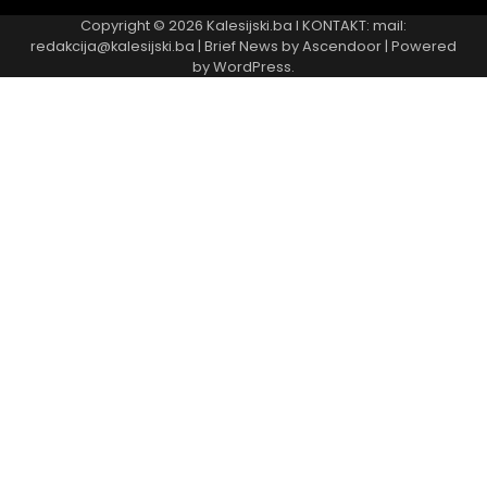
Copyright © 2026
Kalesijski.ba
I KONTAKT: mail:
redakcija@kalesijski.ba | Brief News by
Ascendoor
| Powered
by
WordPress
.