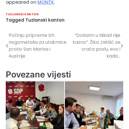
appeared on
MONTK
.
TUZLANSKI KANTON
Tagged
Tuzlanski kanton
Počinju pripreme bh.
“Dolazim u Nikad nije
Navigacija
nogometaša za utakmice
kasno”: Žika Jakšić se
članaka
protiv San Marina i
vraća poslu, evo i
Austrije
kada…
Povezane vijesti