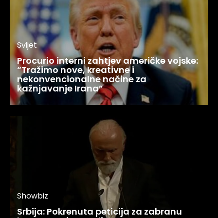
Svijet
Procurio interni zahtjev američke vojske:
“Tražimo nove, kreativne i
nekonvencionalne načine za
kažnjavanje Irana”
Showbiz
Srbija: Pokrenuta peticija za zabranu