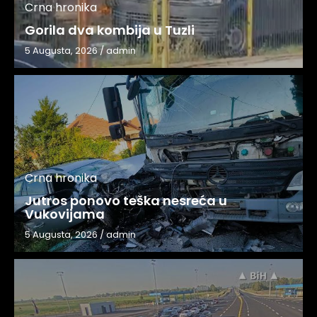
Crna hronika
Gorila dva kombija u Tuzli
5 Augusta, 2026
/
admin
Crna hronika
Jutros ponovo teška nesreća u
Vukovijama
5 Augusta, 2026
/
admin