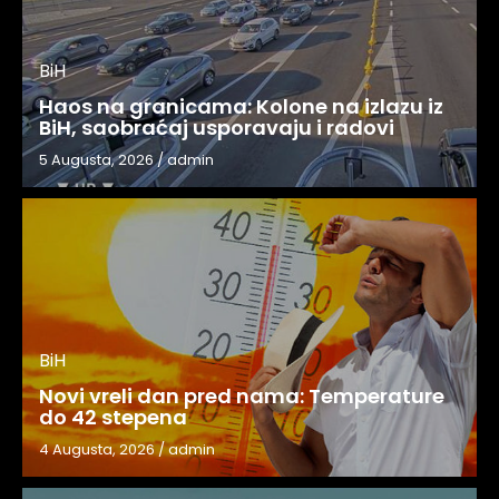
BiH
Haos na granicama: Kolone na izlazu iz
BiH, saobraćaj usporavaju i radovi
5 Augusta, 2026
/
admin
BiH
Novi vreli dan pred nama: Temperature
do 42 stepena
4 Augusta, 2026
/
admin