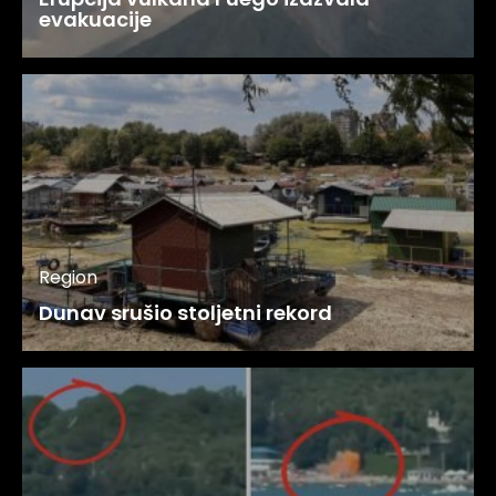
evakuacije
Region
Dunav srušio stoljetni rekord