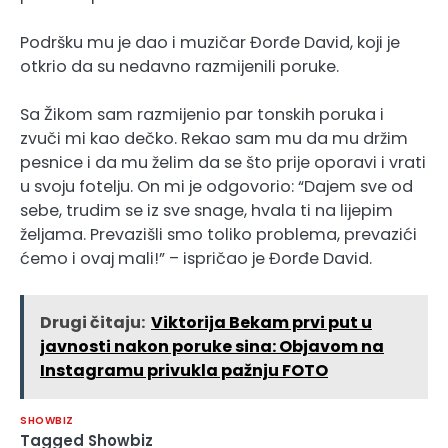
Podršku mu je dao i muzičar Đorđe David, koji je
otkrio da su nedavno razmijenili poruke.
Sa Žikom sam razmijenio par tonskih poruka i
zvuči mi kao dečko. Rekao sam mu da mu držim
pesnice i da mu želim da se što prije oporavi i vrati
u svoju fotelju. On mi je odgovorio: “Dajem sve od
sebe, trudim se iz sve snage, hvala ti na lijepim
željama. Prevazišli smo toliko problema, prevazići
ćemo i ovaj mali!” – ispričao je Đorđe David.
Drugi čitaju:
Viktorija Bekam prvi put u
javnosti nakon poruke sina: Objavom na
Instagramu privukla pažnju FOTO
SHOWBIZ
Tagged
Showbiz