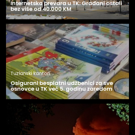
Internetska prevara u TK: Građani ostali
bez više od 40.000 KM
Tuzlanski kanton
Osigurani besplatni udžbenici za sve
osnovce u TK već 5. godinu zaredom