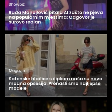
Showbiz
Rada Manojlović pitala AI zašto ne pjeva
na popularnim mjestima: Odgovor je
surovo realan
Magazin
Satenske hlačice s čipkom naša su nova
modna opsesija: Pronašli smo najljepše
modele