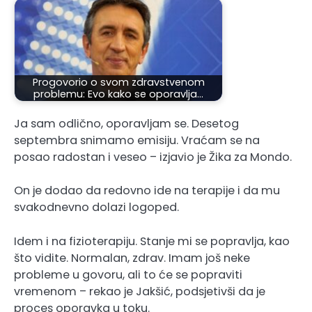
Progovorio o svom zdravstvenom
problemu: Evo kako se oporavlja…
Ja sam odlično, oporavljam se. Desetog
septembra snimamo emisiju. Vraćam se na
posao radostan i veseo – izjavio je Žika za Mondo.
On je dodao da redovno ide na terapije i da mu
svakodnevno dolazi logoped.
Idem i na fizioterapiju. Stanje mi se popravlja, kao
što vidite. Normalan, zdrav. Imam još neke
probleme u govoru, ali to će se popraviti
vremenom – rekao je Jakšić, podsjetivši da je
proces oporavka u toku.