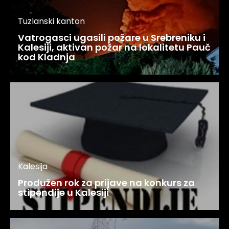
Tuzlanski kanton
Vatrogasci ugasili požare u Srebreniku i
Kalesiji, aktivan požar na lokalitetu Pauč
kod Kladnja
Kalesija
Produžen rok za prijave na konkurs za
stipendije u Kalesiji