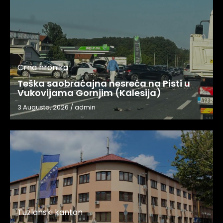
Crna hronika
Teška saobraćajna nesreća na Pisti u
Vukovijama Gornjim (Kalesija)
3 Augusta, 2026
/
admin
Tuzlanski kanton