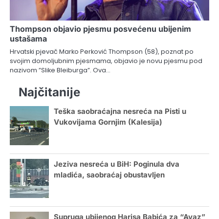
Thompson objavio pjesmu posvećenu ubijenim
ustašama
Hrvatski pjevač Marko Perković Thompson (58), poznat po
svojim domoljubnim pjesmama, objavio je novu pjesmu pod
nazivom ”Slike Bleiburga”. Ova…
Najčitanije
Teška saobraćajna nesreća na Pisti u
Vukovijama Gornjim (Kalesija)
Jeziva nesreća u BiH: Poginula dva
mladića, saobraćaj obustavljen
Supruga ubijenog Harisa Babića za “Avaz”