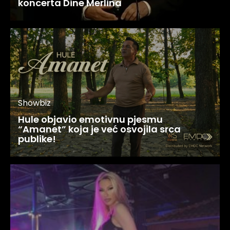
koncerta Dine Merlina
Showbiz
Hule objavio emotivnu pjesmu
“Amanet” koja je već osvojila srca
publike!