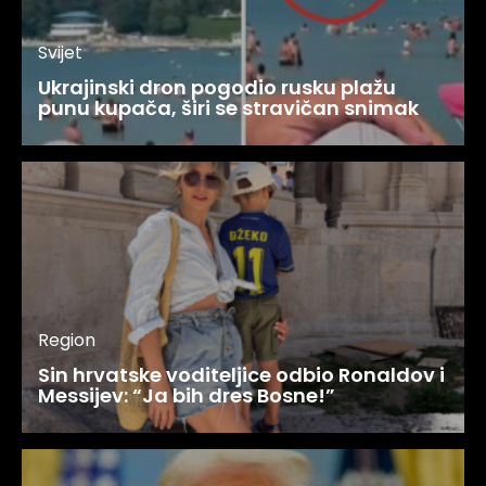
Svijet
Ukrajinski dron pogodio rusku plažu
punu kupača, širi se stravičan snimak
Region
Sin hrvatske voditeljice odbio Ronaldov i
Messijev: “Ja bih dres Bosne!”