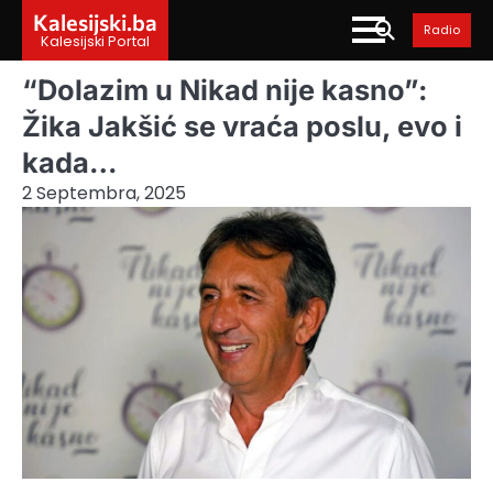
Skip
Kalesijski.ba
Radio
to
Kalesijski Portal
content
“Dolazim u Nikad nije kasno”:
Žika Jakšić se vraća poslu, evo i
kada…
2 Septembra, 2025