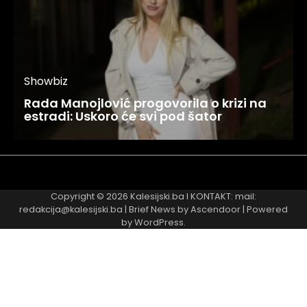
Showbiz
Rada Manojlović progovorila o krizi na
estradi: Uskoro će svi pod šator
Najnovije
Najčitanije
Copyright © 2026
Kalesijski.ba
I KONTAKT: mail:
redakcija@kalesijski.ba | Brief News by
Ascendoor
| Powered
by
WordPress
.