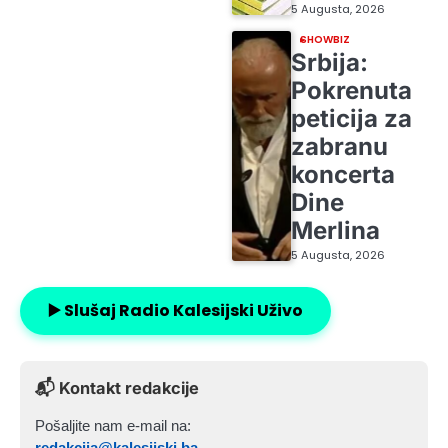
5 Augusta, 2026
SHOWBIZ
Srbija:
Pokrenuta
peticija za
zabranu
koncerta
Dine
Merlina
5 Augusta, 2026
▶️ Slušaj Radio Kalesijski Uživo
📬 Kontakt redakcije
Pošaljite nam e-mail na:
redakcija@kalesijski.ba