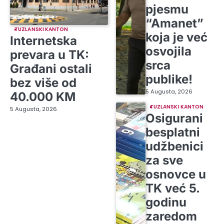
pjesmu
“Amanet”
TUZLANSKI KANTON
koja je već
Internetska
osvojila
prevara u TK:
srca
Građani ostali
publike!
bez više od
5 Augusta, 2026
40.000 KM
TUZLANSKI KANTON
5 Augusta, 2026
Osigurani
besplatni
udžbenici
za sve
osnovce u
TK već 5.
godinu
zaredom