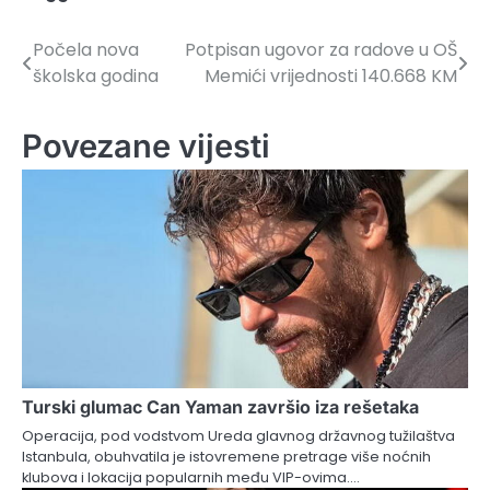
Počela nova
Potpisan ugovor za radove u OŠ
Navigacija
školska godina
Memići vrijednosti 140.668 KM
članaka
Povezane vijesti
Turski glumac Can Yaman završio iza rešetaka
Operacija, pod vodstvom Ureda glavnog državnog tužilaštva
Istanbula, obuhvatila je istovremene pretrage više noćnih
klubova i lokacija popularnih među VIP-ovima.…