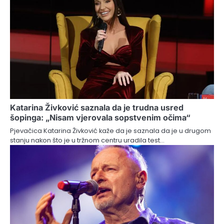
Katarina Živković saznala da je trudna usred
šopinga: „Nisam vjerovala sopstvenim očima“
Pjevačica Katarina Živković kaže da je saznala da je u drugom
stanju nakon što je u tržnom centru uradila test…