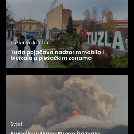
Tuzlanski kanton
Tuzla pojačava nadzor romobila i
bicikala u pješačkim zonama
Svijet
Erupcija vulkana Fuego izazvala