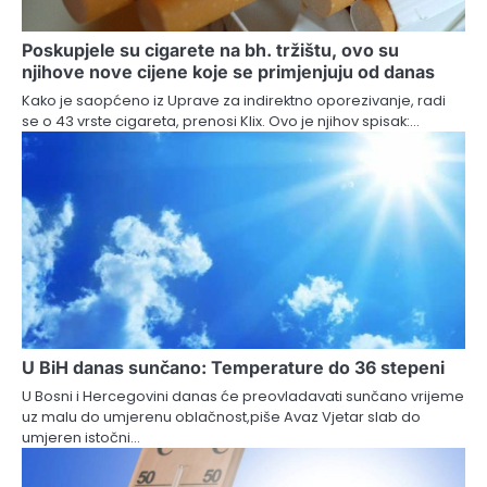
Poskupjele su cigarete na bh. tržištu, ovo su
njihove nove cijene koje se primjenjuju od danas
Kako je saopćeno iz Uprave za indirektno oporezivanje, radi
se o 43 vrste cigareta, prenosi Klix. Ovo je njihov spisak:…
U BiH danas sunčano: Temperature do 36 stepeni
U Bosni i Hercegovini danas će preovladavati sunčano vrijeme
uz malu do umjerenu oblačnost,piše Avaz Vjetar slab do
umjeren istočni…