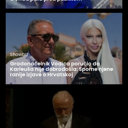
Showbiz
Gradonačelnik Vodica poručio da
Karleuša nije dobrodošla: Sporne njene
ranije izjave o Hrvatskoj