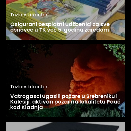
Tuzlanski kanton
Osigurani besplatni udžbenici za sve
osnovce u TK već 5. godinu zaredom
Tuzlanski kanton
Vatrogasci ugasili požare u Srebreniku i
Kalesiji, aktivan požar na lokalitetu Pauč
kod Kladnja