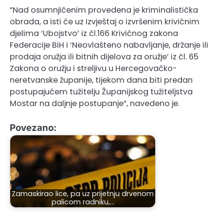
”Nad osumnjičenim provedena je kriminalistička
obrada, a isti će uz Izvještaj o izvršenim krivičnim
djelima ‘Ubojstvo’ iz čl.166 Krivičnog zakona
Federacije BiH i ‘Neovlašteno nabavljanje, držanje ili
prodaja oružja ili bitnih dijelova za oružje’ iz čl. 65
Zakona o oružju i streljivu u Hercegovačko-
neretvanske županije, tijekom dana biti predan
postupajućem tužitelju Županijskog tužiteljstva
Mostar na daljnje postupanje”, navedeno je.
Povezano:
Zamaskirao lice, pa uz prijetnju drvenom
palicom radniku,…