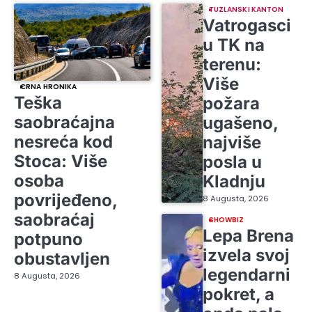
TUZLANSKI KANTON
Vatrogasci
u TK na
terenu:
Više
CRNA HRONIKA
Teška
požara
saobraćajna
ugašeno,
nesreća kod
najviše
Stoca: Više
posla u
osoba
Kladnju
povrijeđeno,
8 Augusta, 2026
saobraćaj
SHOWBIZ
Lepa Brena
potpuno
izvela svoj
obustavljen
legendarni
8 Augusta, 2026
pokret, a