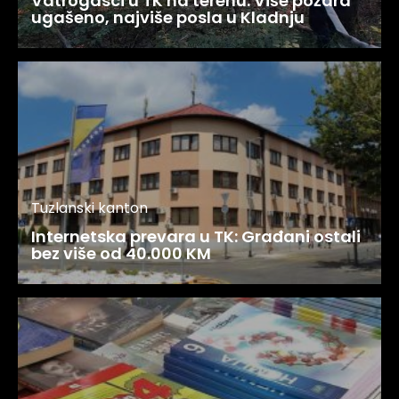
Vatrogasci u TK na terenu: Više požara
ugašeno, najviše posla u Kladnju
Tuzlanski kanton
Internetska prevara u TK: Građani ostali
bez više od 40.000 KM