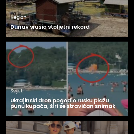
Region
Dunav srušio stoljetni rekord
Svijet
Ukrajinski dron pogodio rusku plažu
punu kupača, širi se stravičan snimak