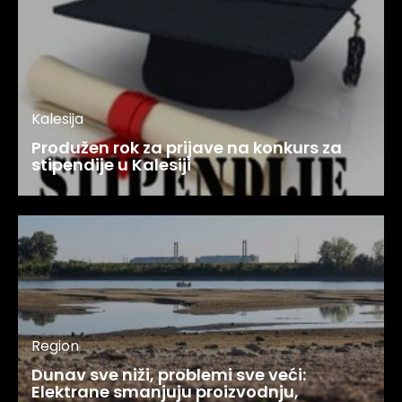
Kalesija
Produžen rok za prijave na konkurs za
stipendije u Kalesiji
Region
Dunav sve niži, problemi sve veći:
Elektrane smanjuju proizvodnju,