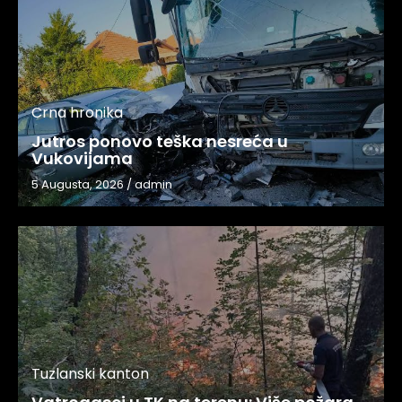
Crna hronika
Jutros ponovo teška nesreća u
Vukovijama
5 Augusta, 2026
/
admin
Tuzlanski kanton