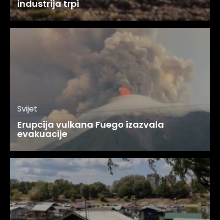
industrija trpi
Svijet
Erupcija vulkana Fuego izazvala
evakuacije