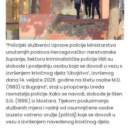
”Policijski službenici Uprave policije Ministarstva
unutarnjih poslova Hercegovačko-neretvanske
županije, Sektora kriminalističke policije lišili su
slobode i posljednju osobu koja se dovodi u vezu s
izvršenjem krivičnog djela ‘Ubojstvo’, izvršenog
dana 14. veljače 2026. godine na štetu osobe M.D.
(1983) iz Bugojna”, stoji u priopćenju Ureda
ravnatelja policije. Kako se navodi, slobode je lišen
S.G. (1999.) iz Mostara. Tijekom poduzimanja
službenih mjera i radnji od osumnjičene osobe
izuzeto vatreno oružje (pištolj) koje se dovodi u
vezu s izvršenjem navedenog krivičnog djela.