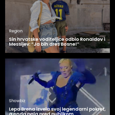
Region
Sin hrvatske voditeljice odbio Ronaldov i
Messijev: “Ja bih dres Bosne!”
Showbiz
Lepa Brena izvela svoj legendarni pokret,
a onda pala pred publikom