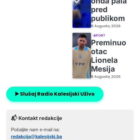
onda pala
pred
publikom
8 Augusta, 2026
SPORT
Preminuo
otac
Lionela
Mesija
8 Augusta, 2026
▶️ Slušaj Radio Kalesijski Uživo
📬 Kontakt redakcije
Pošaljite nam e-mail na:
redakcija@kalesijski.ba