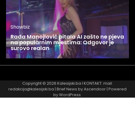
Showbiz
Rada Manojlović pitala AI zašto ne pjeva
na popularnim mjestima: Odgovor je
surovo realan
Najnovije
Najčitanije
Copyright © 2026
Kalesijski.ba
I KONTAKT: mail:
redakcija@kalesijski.ba | Brief News by
Ascendoor
| Powered
by
WordPress
.