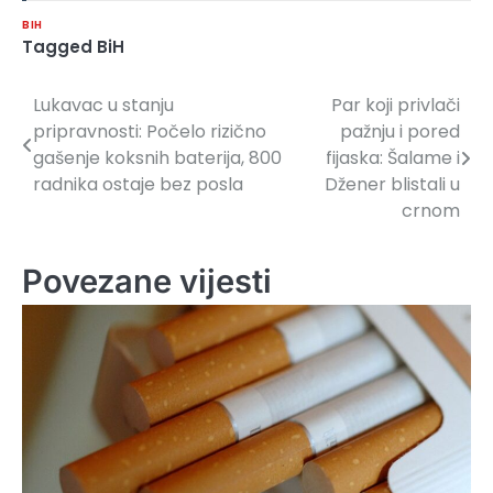
BIH
Tagged
BiH
Lukavac u stanju
Par koji privlači
Navigacija
pripravnosti: Počelo rizično
pažnju i pored
članaka
gašenje koksnih baterija, 800
fijaska: Šalame i
radnika ostaje bez posla
Džener blistali u
crnom
Povezane vijesti