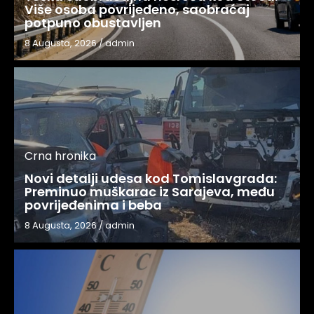
Više osoba povrijeđeno, saobraćaj
potpuno obustavljen
8 Augusta, 2026
/
admin
Crna hronika
Novi detalji udesa kod Tomislavgrada:
Preminuo muškarac iz Sarajeva, među
povrijeđenima i beba
8 Augusta, 2026
/
admin